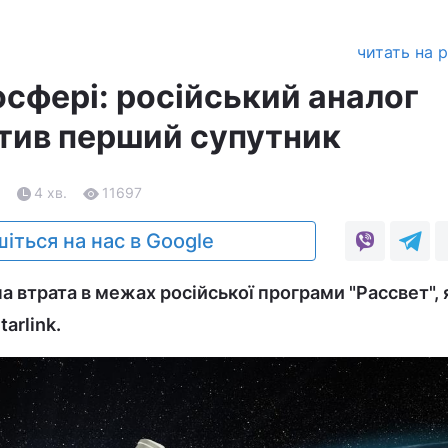
читать на 
осфері: російський аналог
атив перший супутник
6
4 хв.
11697
іться на нас в Google
 втрата в межах російської програми "Рассвет", 
arlink.