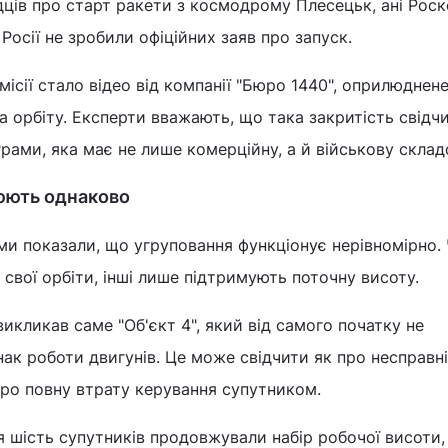
дців про старт ракети з космодрому Плесецьк, ані Рос
Росії не зробили офіційних заяв про запуск.
сії стало відео від компанії "Бюро 1440", оприлюднен
на орбіту. Експерти вважають, що така закритість свідч
грами, яка має не лише комерційну, а й військову склад
цюють однаково
ми показали, що угруповання функціонує нерівномірно.
 свої орбіти, інші лише підтримують поточну висоту.
икликав саме "Об'єкт 4", який від самого початку не
к роботи двигунів. Це може свідчити як про несправн
 про повну втрату керування супутником.
 шість супутників продовжували набір робочої висоти, 