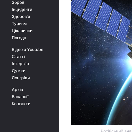
Зброя
Інциденти
Здоров'я
Туризм
Цікавинки
Погода
Відео з Youtube
Статті
Інтерв'ю
Думки
Лонгріди
Архів
Вакансії
Контакти
Російський анал