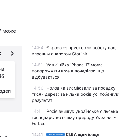
т" може
14:54
Євросоюз прискорив роботу над
власним аналогом Starlink
14:51
Уся лінійка iPhone 17 може
на
"Не хочемо бути
подорожчати вже в понеділок: що
іб
фаршем": Лукашенко
відбувається
відхрестився від
14:50
Чоловіка висміювали за посадку 11
рдеп
відправки військ в Україну
д
тисяч дерев: за кілька років усі побачили
результат
14:41
Росія знищує українське сільське
господарство і саму природу України, -
Forbes
14:41
США щомісяця
ОНОВЛЕНО
гій