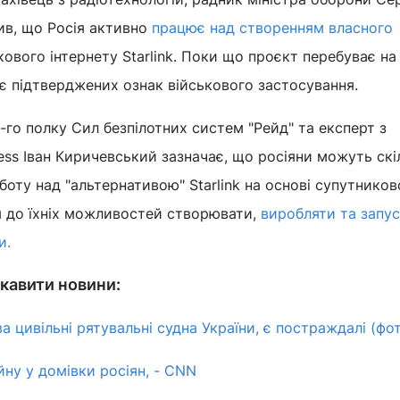
ив, що Росія активно
працює над створенням власного
вого інтернету Starlink. Поки що проєкт перебуває на
ає підтверджених ознак військового застосування.
го полку Сил безпілотних систем "Рейд" та експерт з
ess Іван Киричевський зазначає, що росіяни можуть скі
боту над "альтернативою" Starlink на основі супутников
ся до їхніх можливостей створювати,
виробляти та запу
и.
кавити новини:
а цивільні рятувальні судна України, є постраждалі (фо
йну у домівки росіян, - CNN