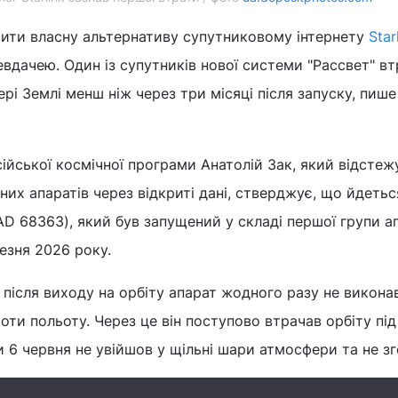
рити власну альтернативу супутниковому інтернету
Star
евдачею. Один із супутників нової системи "Рассвет" в
ері Землі менш ніж через три місяці після запуску, пиш
сійської космічної програми Анатолій Зак, який відстеж
них апаратів через відкриті дані, стверджує, що йдетьс
AD 68363), який був запущений у складі першої групи а
езня 2026 року.
після виходу на орбіту апарат жодного разу не викона
соти польоту. Через це він поступово втрачав орбіту пі
 6 червня не увійшов у щільні шари атмосфери та не зг