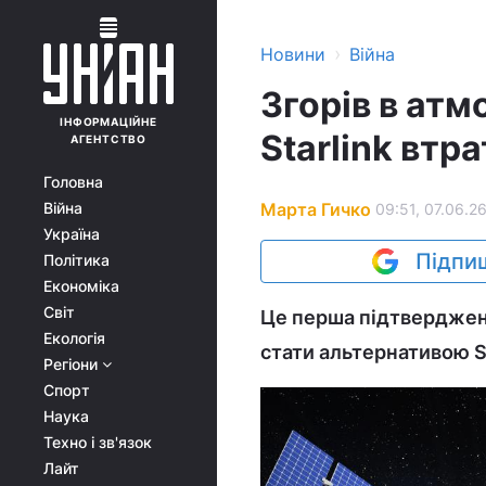
›
Новини
Війна
Згорів в атм
ІНФОРМАЦІЙНЕ
Starlink втр
АГЕНТСТВО
Головна
Марта Гичко
Війна
09:51, 07.06.2
Україна
Підпиш
Політика
Економіка
Світ
Це перша підтверджена
Екологія
стати альтернативою St
Регіони
Спорт
Наука
Техно і зв'язок
Лайт