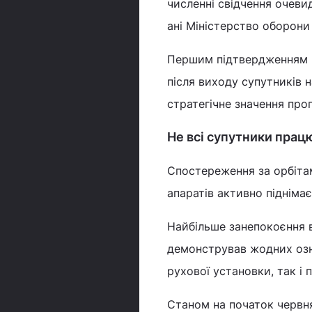
численні свідчення очеви
ані Міністерство оборони 
Першим підтвердженням мі
після виходу супутників 
стратегічне значення про
Не всі супутники пра
Спостереження за орбіта
апаратів активно піднімає
Найбільше занепокоєння в
демонстрував жодних озна
рухової установки, так і
Станом на початок червня