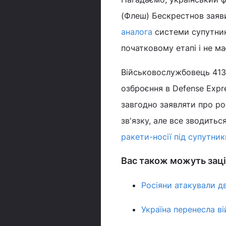
(Флеш) Бескрестнов заяв
аналога
системи супутнико
початковому етапі і не м
Військовослужбовець 413-
озброєння в Defense Expr
завгодно заявляти про ро
зв'язку, але все зводить
ракети-носії під супутник
Вас також можуть заці
Росіяни атакували дв
Україна перенесла ві