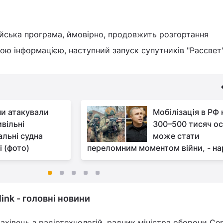
ійська програма, ймовірно, продовжить розгортання
ною інформацією, наступний запуск супутників "Рассве
ни атакували
Мобілізація в РФ 
вільні
300–500 тисяч ос
альні судна
може стати
і (фото)
переломним моментом війни, - на
link - головні новини
ахівець з радіотехнологій, радник міністра оборони Сер