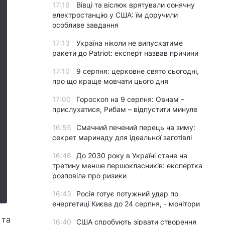
17:16
Вівці та віслюк врятували сонячну
електростанцію у США: їм доручили
особливе завдання
17:13
Україна ніколи не випускатиме
ракети до Patriot: експерт назвав причини
17:10
9 серпня: церковне свято сьогодні,
про що краще мовчати цього дня
17:00
Гороскоп на 9 серпня: Овнам –
прислухатися, Рибам – відпустити минуле
16:55
Смачний печений перець на зиму:
секрет маринаду для ідеальної заготівлі
16:46
До 2030 року в Україні стане на
третину менше першокласників: експертка
розповіла про ризики
16:43
Росія готує потужний удар по
енергетиці Києва до 24 серпня, - монітори
 та
16:40
США спробують зірвати створення