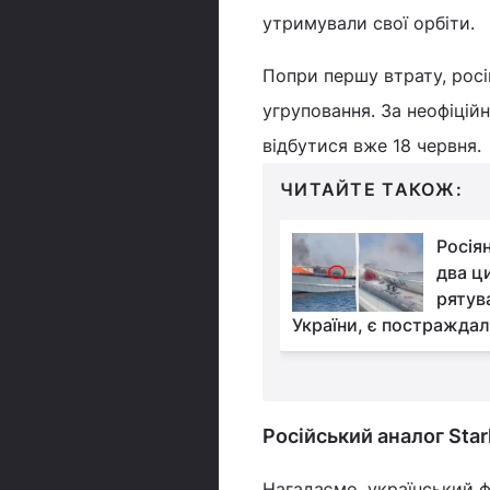
утримували свої орбіти.
Попри першу втрату, рос
угруповання. За неофіцій
відбутися вже 18 червня.
ЧИТАЙТЕ ТАКОЖ:
Копіює українську
Росія
тактику: РФ почала
два ци
бити по трасі Харків-
рятув
леш
України, є постраждал
Російський аналог Star
Нагадаємо, український ф