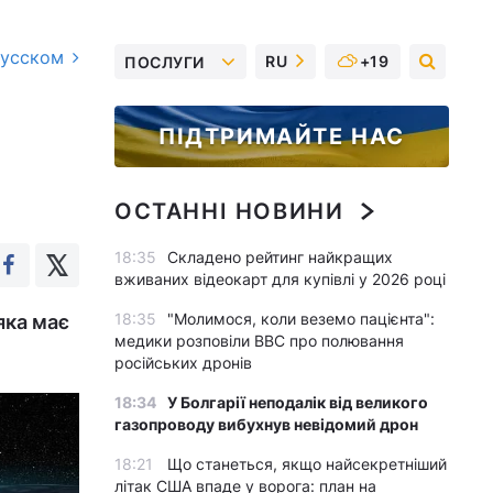
русском
RU
+19
ПОСЛУГИ
ПІДТРИМАЙТЕ НАС
ОСТАННІ НОВИНИ
18:35
Складено рейтинг найкращих
вживаних відеокарт для купівлі у 2026 році
18:35
"Молимося, коли веземо пацієнта":
яка має
медики розповіли BBC про полювання
російських дронів
18:34
У Болгарії неподалік від великого
газопроводу вибухнув невідомий дрон
18:21
Що станеться, якщо найсекретніший
літак США впаде у ворога: план на