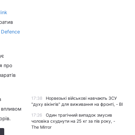
link
тратив
е
Defence
ує
я про
паратів
17:38
Норвезькі військові навчають ЗСУ
в
"духу вікінгів" для виживання на фронті, - BI
д впливом
17:26
Один трагічний випадок змусив
орів.
чоловіка схуднути на 25 кг за пів року, -
The Mirror