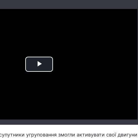
Play
Video
і супутники угруповання змогли активувати свої двигуни