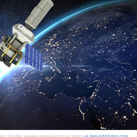
ог Starlink зазнав першої втрати / фото
ua.depositphotos.com