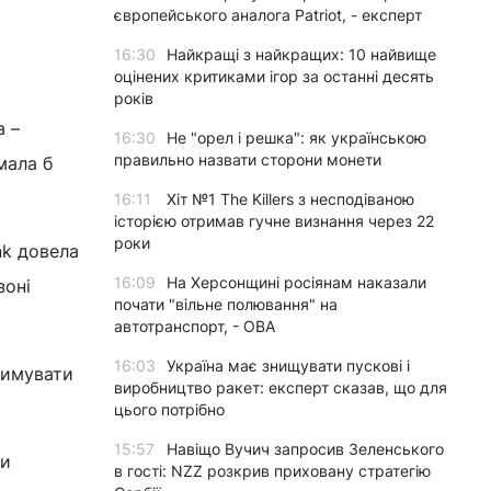
європейського аналога Patriot, - експерт
16:30
Найкращі з найкращих: 10 найвище
оцінених критиками ігор за останні десять
років
а –
16:30
Не "орел і решка": як українською
правильно назвати сторони монети
мала б
16:11
Хіт №1 The Killers з несподіваною
історією отримав гучне визнання через 22
роки
nk довела
16:09
На Херсонщині росіянам наказали
зоні
почати "вільне полювання" на
автотранспорт, - ОВА
16:03
Україна має знищувати пускові і
римувати
виробництво ракет: експерт сказав, що для
цього потрібно
15:57
Навіщо Вучич запросив Зеленського
ри
в гості: NZZ розкрив приховану стратегію