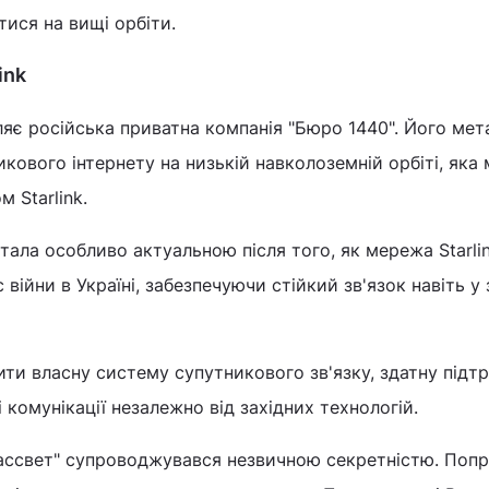
тися на вищі орбіти.
ink
яє російська приватна компанія "Бюро 1440". Його мет
кового інтернету на низькій навколоземній орбіті, яка 
 Starlink.
стала особливо актуальною після того, як мережа Starli
 війни в Україні, забезпечуючи стійкий зв'язок навіть у 
ити власну систему супутникового зв'язку, здатну підт
ві комунікації незалежно від західних технологій.
Рассвет" супроводжувався незвичною секретністю. Поп