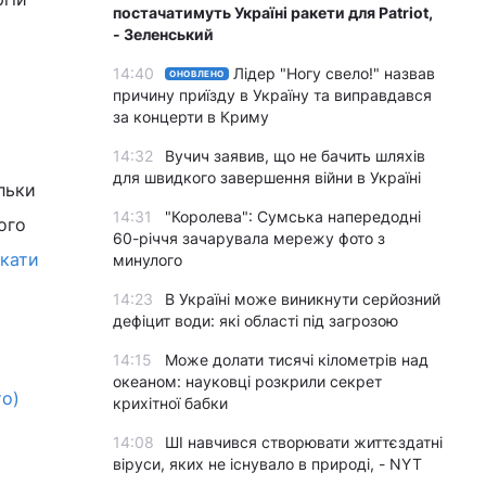
постачатимуть Україні ракети для Patriot,
- Зеленський
14:40
Лідер "Ногу свело!" назвав
ОНОВЛЕНО
причину приїзду в Україну та виправдався
за концерти в Криму
14:32
Вучич заявив, що не бачить шляхів
для швидкого завершення війни в Україні
льки
14:31
"Королева": Сумська напередодні
ого
60-річчя зачарувала мережу фото з
скати
минулого
14:23
В Україні може виникнути серйозний
дефіцит води: які області під загрозою
14:15
Може долати тисячі кілометрів над
океаном: науковці розкрили секрет
то)
крихітної бабки
14:08
ШІ навчився створювати життєздатні
віруси, яких не існувало в природі, - NYT