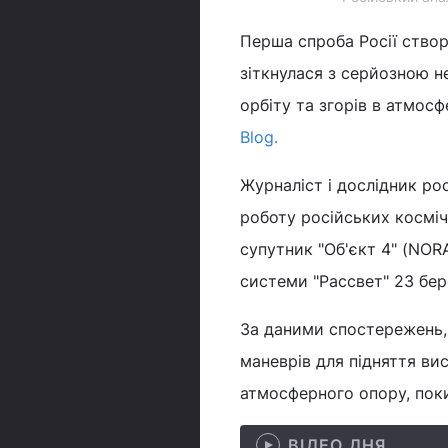
Перша спроба Росії ство
зіткнулася з серйозною н
орбіту та згорів в атмосф
Blog.
Журналіст і дослідник ро
роботу російських косміч
супутник "Об'єкт 4" (NOR
системи "Рассвет" 23 бер
За даними спостережень, 
маневрів для підняття ви
атмосферного опору, поки
ВІДЕО ДНЯ