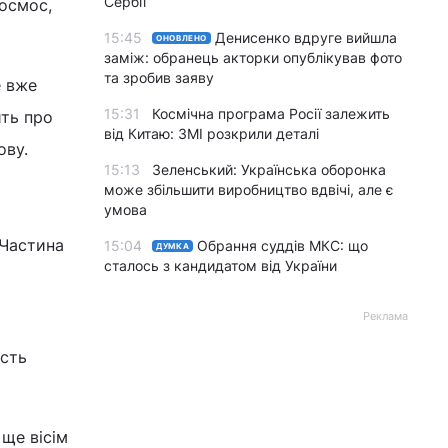
Сербії
космос,
15:45
Денисенко вдруге вийшла
ОНОВЛЕНО
заміж: обранець акторки опублікував фото
та зробив заяву
е вже
15:31
Космічна програма Росії залежить
ить про
від Китаю: ЗМІ розкрили деталі
ову.
15:13
Зеленський: Українська оборонка
може збільшити виробництво вдвічі, але є
умова
 Частина
15:04
Обрання суддів МКС: що
ДУМКА
сталось з кандидатом від України
Реклама
ість
ще вісім