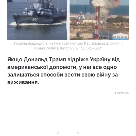
Україна пошкодила майже третину сил Каспійської флотилії /
Колаж УНІАН, function.mil.ru, скріншот
Якщо Дональд Трамп відріже Україну від
американської допомоги, у неї все одно
залишаться способи вести свою війну за
виживання.
Реклама