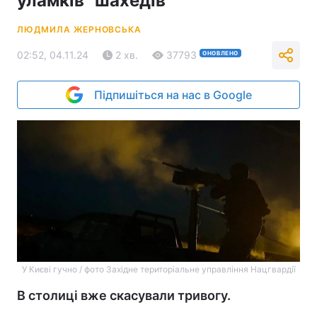
уламків "шахедів"
ЛЮДМИЛА ЖЕРНОВСЬКА
02:52, 04.11.24
2 хв.
37793
ОНОВЛЕНО
Підпишіться на нас в Google
У Києві гучно / фото Західне територіальне управління Нацгвардії
В столиці вже скасували тривогу.