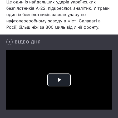
Це один із найдальших ударів українських
безпілотників А-22, підкреслює аналітик. У травні
Лонгріди
один із безпілотників завдав удару по
нафтопереробному заводу в місті Салаваті в
Відео з Youtube
Статті
Росії, більш ніж за 800 миль від лінії фронту.
Інтерв'ю
Думки
ВІДЕО ДНЯ
Архів
Вакансії
Контакти
Послуги
Play
Video