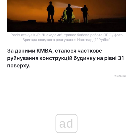
Росія атакує Київ "Шахедами", триває бойова робота ППО / фото
Бригада швидкого реагування Нацгвардії "Рубіж"
За даними КМВА, сталося часткове
руйнування конструкцій будинку на рівні 31
поверху.
Реклама
ad