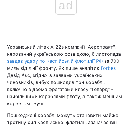
ad
Головна
Війна
Україна
Політика
Український літак A-22s компанії "Аеропракт",
Економіка
Світ
керований українською розвідкою, 6 листопада
завдав удару по Каспійській флотилії РФ
за 700
Спорт
Наука
миль від лінії фронту. Як пише аналітик
Forbes
Девід Акс, згідно із заявами українських
Техно і зв'язок
Лайт
чиновників, вибух пошкодив три кораблі,
включно з двома фрегатами класу "Гепард" -
Зброя
Інциденти
найбільшими кораблями флоту, а також меншим
корветом "Буян".
Здоров'я
Туризм
Пошкоджені кораблі можуть становити майже
Цікавинки
Погода
третину сил Каспійської флотилії, зазначає він
Екологія
Регіони