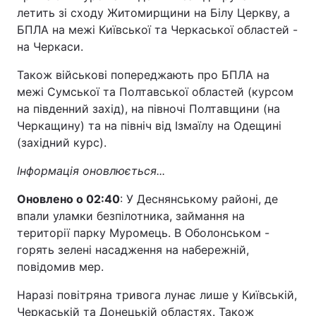
летить зі сходу Житомирщини на Білу Церкву, а
БПЛА на межі Київської та Черкаської областей -
на Черкаси.
Також військові попереджають про БПЛА на
межі Сумської та Полтавської областей (курсом
на південний захід), на півночі Полтавщини (на
Черкащину) та на північ від Ізмаїлу на Одещині
(західний курс).
Інформація оновлюється...
Оновлено о 02:40
: У Деснянському районі, де
впали уламки безпілотника, займання на
території парку Муромець. В Оболонськом -
горять зелені насадження на набережній,
повідомив мер.
Наразі повітряна тривога лунає лише у Київській,
Черкаській та Донецькій областях. Також