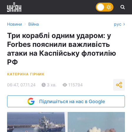
›
Новини
Війна
рус
Три кораблі одним ударом: у
Forbes пояснили важливість
атаки на Каспійську флотилію
РФ
КАТЕРИНА ГІРНИК
06:47, 07.11.24
3 хв.
115794
Підпишіться на нас в Google