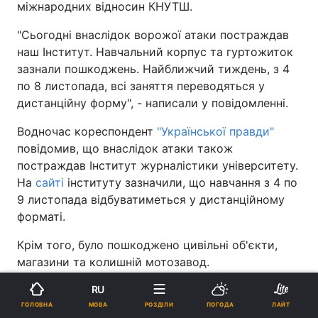
міжнародних відносин КНУТШ.
"Сьогодні внаслідок ворожої атаки постраждав
наш Інститут. Навчальний корпус та гуртожиток
зазнали пошкоджень. Найближчий тиждень, з 4
по 8 листопада, всі заняття переводяться у
дистанційну форму", - написали у повідомленні.
Водночас кореспондент
"Української правди"
повідомив, що внаслідок атаки також
постраждав Інститут журналістики університету.
На
сайті
інституту зазначили, що навчання з 4 по
9 листопада відбуватиметься у дистанційному
форматі.
Крім того, було пошкоджено цивільні об'єкти,
магазини та колишній мотозавод.
"Біля будівель лежать скло, шибки та
RU
електричний стовп. На місці працюють
МОВА
ГОЛОВНА
РОЗДІЛИ
ПОГОДА
ЛАЙТ