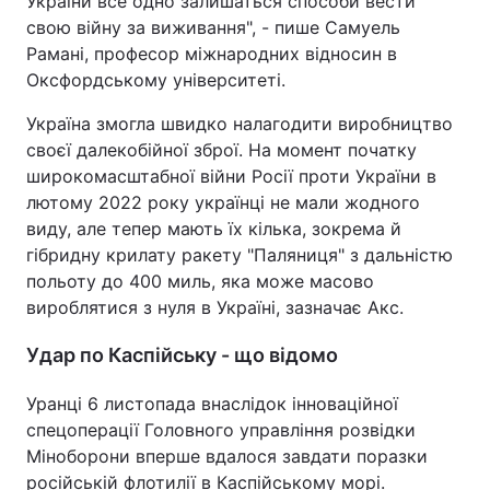
України все одно залишаться способи вести
свою війну за виживання", - пише Самуель
Рамані, професор міжнародних відносин в
Оксфордському університеті.
Україна змогла швидко налагодити виробництво
своєї далекобійної зброї. На момент початку
широкомасштабної війни Росії проти України в
лютому 2022 року українці не мали жодного
виду, але тепер мають їх кілька, зокрема й
гібридну крилату ракету "Паляниця" з дальністю
польоту до 400 миль, яка може масово
вироблятися з нуля в Україні, зазначає Акс.
Удар по Каспійську - що відомо
Уранці 6 листопада внаслідок інноваційної
спецоперації Головного управління розвідки
Міноборони вперше вдалося завдати поразки
російській флотилії в Каспійському морі.