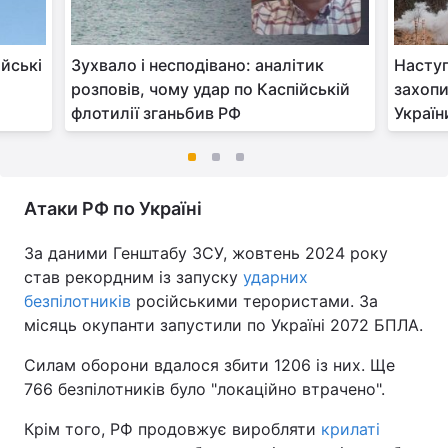
йські
Зухвало і несподівано: аналітик
Наступ
розповів, чому удар по Каспійській
захопи
флотилії зганьбив РФ
Україн
Атаки РФ по Україні
За даними Генштабу ЗСУ, жовтень 2024 року
став рекордним із запуску
ударних
безпілотників
російськими терористами. За
місяць окупанти запустили по Україні 2072 БПЛА.
Силам оборони вдалося збити 1206 із них. Ще
766 безпілотників було "локаційно втрачено".
Крім того, РФ продовжує виробляти
крилаті