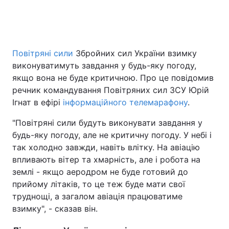
Головна
Війна
Повітряні сили
Збройних сил України взимку
виконуватимуть завдання у будь-яку погоду,
Україна
Політика
якщо вона не буде критичною. Про це повідомив
Економіка
Світ
речник командування Повітряних сил ЗСУ Юрій
Ігнат в ефірі
інформаційного телемарафону
.
Спорт
Наука
"Повітряні сили будуть виконувати завдання у
Техно і зв'язок
Лайт
будь-яку погоду, але не критичну погоду. У небі і
так холодно завжди, навіть влітку. На авіацію
Зброя
Інциденти
впливають вітер та хмарність, але і робота на
землі - якщо аеродром не буде готовий до
Здоров'я
Туризм
прийому літаків, то це теж буде мати свої
труднощі, а загалом авіація працюватиме
Цікавинки
Погода
взимку", - сказав він.
Екологія
Регіони