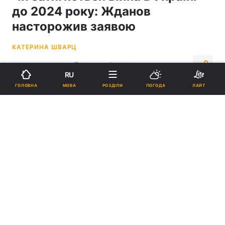
до 2024 року: Жданов
насторожив заявою
КАТЕРИНА ШВАРЦ
09:36, 01.12.22
1 хв.
9586
RU
МОВА
ГОЛОВНА
РОЗДІЛИ
ПОГОДА
ЛАЙТ
Підпишіться на нас в Google
Війна в Україні може затягнутися до 2024 року / фото