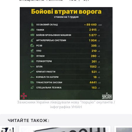
Захисники України ліквідували нову "порцію" окупантів /
інфографіка УНІАН
ЧИТАЙТЕ ТАКОЖ: