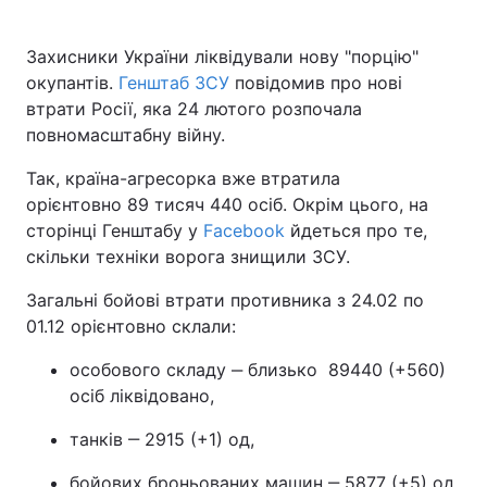
Захисники України ліквідували нову "порцію"
окупантів.
Генштаб ЗСУ
повідомив про нові
втрати Росії, яка 24 лютого розпочала
повномасштабну війну.
Так, країна-агресорка вже втратила
орієнтовно 89 тисяч 440 осіб. Окрім цього, на
сторінці Генштабу у
Facebook
йдеться про те,
скільки техніки ворога знищили ЗСУ.
Загальні бойові втрати противника з 24.02 по
01.12 орієнтовно склали:
особового складу ‒ близько 89440 (+560)
осіб ліквідовано,
танків ‒ 2915 (+1) од,
бойових броньованих машин ‒ 5877 (+5) од,