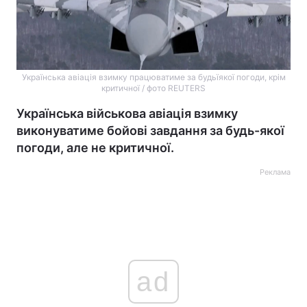
Українська авіація взимку працюватиме за будьїякої погоди, крім
критичної / фото REUTERS
Українська військова авіація взимку
виконуватиме бойові завдання за будь-якої
погоди, але не критичної.
Реклама
ad