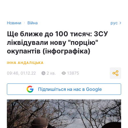
›
Новини
Війна
рус
Ще ближе до 100 тисяч: ЗСУ
ліквідували нову "порцію"
окупантів (інфографіка)
ІННА АНДАЛІЦЬКА
09:46, 01.12.22
2 хв.
13875
Підпишіться на нас в Google