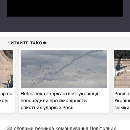
Video
Тема оформлення
ЧИТАЙТЕ ТАКОЖ:
дар по
Небезпека зберігається: українців
Росія 
кові
попередили про ймовірність
Україн
ракетних ударів з Росії
знімки 
За словами речника командування Повітряних