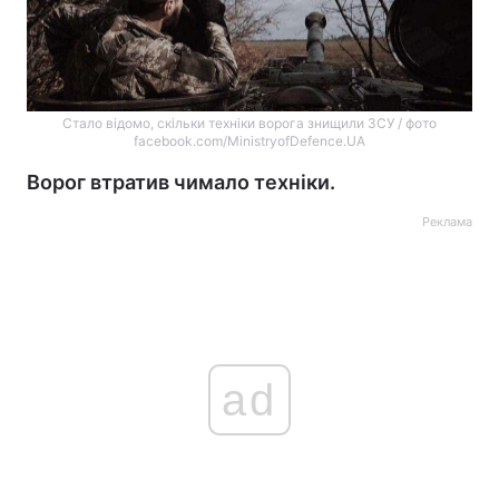
Стало відомо, скільки техніки ворога знищили ЗСУ / фото
facebook.com/MinistryofDefence.UA
Ворог втратив чимало техніки.
Реклама
ad