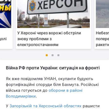
У Херсоні через ворожі обстріли
Небезп
долі
знову проблеми з
попере
електропостачанням
ракетн
Війна РФ проти України: ситуація на фронті
Як вже повідомляв УНІАН, окупанти будують
фортифікаційні споруди біля Бахмута. Російські
війська готуються до
оборони в районі
Володимирівки
.
У
Запорізькій та Херсонській областях
рашисти