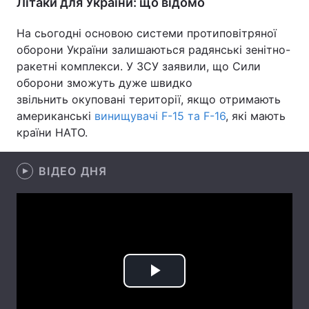
Літаки для України: що відомо
Лонгріди
На сьогодні основою системи протиповітряної
оборони України залишаються радянські зенітно-
Відео з Youtube
Статті
ракетні комплекси. У ЗСУ заявили, що Сили
оборони зможуть дуже швидко
Інтерв'ю
Думки
звільнить окуповані території, якщо отримають
американські
винищувачі F-15 та F-16
, які мають
Архів
Вакансії
країни НАТО.
Контакти
ВІДЕО ДНЯ
Послуги
Play