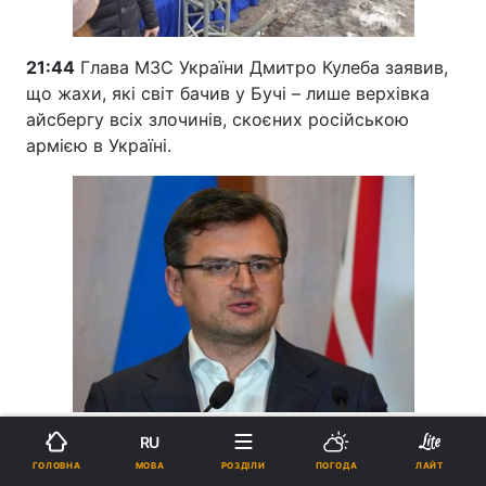
21:44
Глава МЗС України Дмитро Кулеба заявив,
що жахи, які світ бачив у Бучі – лише верхівка
айсбергу всіх злочинів, скоєних російською
армією в Україні.
21:39
У соціальних мережах розмістили фейк
RU
про перебування у Болградскій громаді
МОВА
ГОЛОВНА
РОЗДІЛИ
ПОГОДА
ЛАЙТ