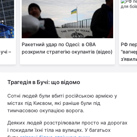
Тема оформлення
Ракетний удар по Одесі: в ОВА
РФ пе
учі –
розкрили стратегію окупантів (відео)
"вагнер
з’явил
Трагедія в Бучі: що відомо
Сотні людей були вбиті російською армією у
містах під Києвом, які раніше були під
тимчасовою окупацією ворога.
Деяких людей розстрілювали просто на дорогах
і покидали їхні тіла на вулицях. У багатьох