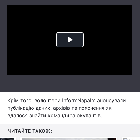
Лонгріди
Відео з Youtube
Статті
Інтерв'ю
Думки
Play
Архів
Вакансії
Video
Контакти
Послуги
Крім того, волонтери InformNapalm анонсували
публікацію даних, архівів та пояснення як
вдалося знайти командира окупантів.
ЧИТАЙТЕ ТАКОЖ: