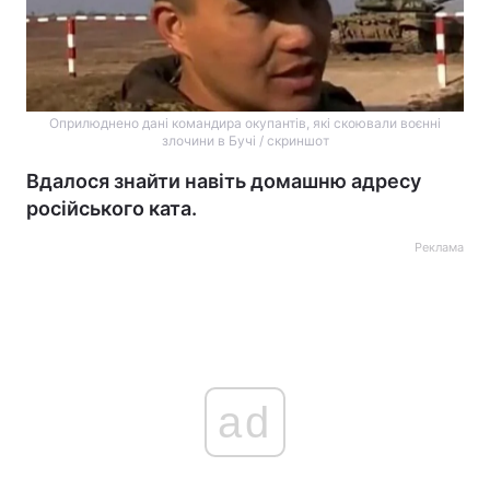
Оприлюднено дані командира окупантів, які скоювали воєнні
злочини в Бучі / скриншот
Вдалося знайти навіть домашню адресу
російського ката.
Реклама
ad