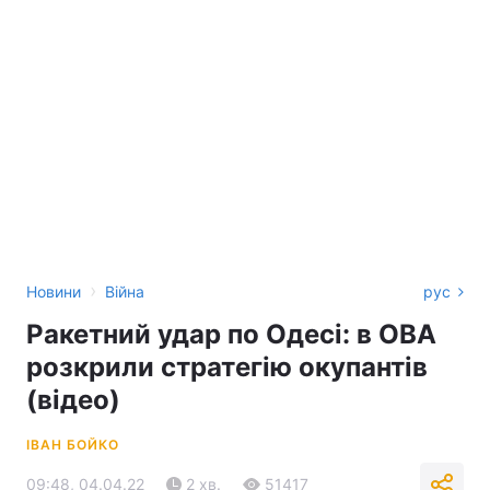
›
Новини
Війна
рус
Ракетний удар по Одесі: в ОВА
розкрили стратегію окупантів
(відео)
ІВАН БОЙКО
09:48, 04.04.22
2 хв.
51417