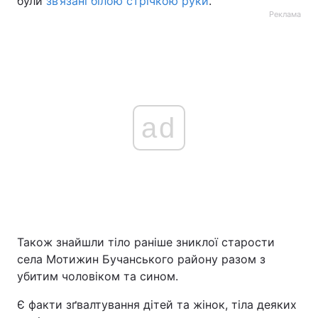
були
зв’язані білою стрічкою руки
.
Реклама
ad
Також знайшли тіло раніше зниклої старости
села Мотижин Бучанського району разом з
убитим чоловіком та сином.
Є факти зґвалтування дітей та жінок, тіла деяких