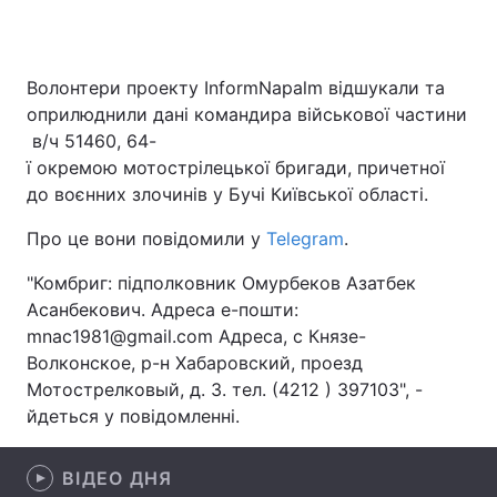
Волонтери проекту InformNapalm відшукали та
Головна
Війна
оприлюднили дані командира військової частини
в/ч 51460, 64-
Україна
Політика
ї окремою мотострілецької бригади, причетної
до воєнних злочинів у Бучі Київської області.
Економіка
Світ
Про це вони повідомили у
Telegram
.
Спорт
Наука
"Комбриг: підполковник Омурбеков Азатбек
Техно і зв'язок
Лайт
Асанбекович. Адреса e-пошти:
mnac1981@gmail.com Адреса, с Князе-
Зброя
Інциденти
Волконское, р-н Хабаровский, проезд
Мотострелковый, д. 3. тел. (4212 ) 397103", -
Здоров'я
Туризм
йдеться у повідомленні.
Цікавинки
Погода
ВІДЕО ДНЯ
Екологія
Регіони