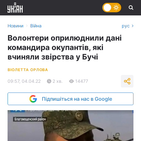
›
Новини
Війна
рус
Волонтери оприлюднили дані
командира окупантів, які
вчиняли звірства у Бучі
ВІОЛЕТТА ОРЛОВА
09:57, 04.04.22
2 хв.
14477
Підпишіться на нас в Google