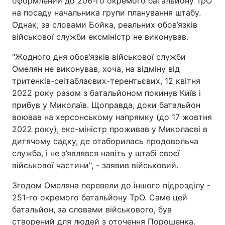
оформлений до 206-го окремого батальйону ТрО
на посаду начальника групи планування штабу.
Однак, за словами Бойка, реальних обов’язків
військової служби ексміністр не виконував.
"Жодного дня обов’язків військової служби
Омелян не виконував, хоча, на відміну від
тритенків-сеітаблаєвих-терентьєвих, 12 квітня
2022 року разом з батальйоном покинув Київ і
прибув у Миколаїв. Щоправда, доки батальйон
воював на херсонському напрямку (до 17 жовтня
2022 року), екс-міністр проживав у Миколаєві в
дитячому садку, де отаборилась продовольча
служба, і не з’являвся навіть у штабі своєї
військової частини", - заявив військовий.
Згодом Омеляна перевели до іншого підрозділу -
251-го окремого батальйону ТрО. Саме цей
батальйон, за словами військового, був
створений для людей з оточення Порошенка.