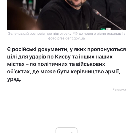
Зеленський розповів про підготовку РФ до нового рівня ескалації /
фото president.gov.ua
Є російські документи, у яких пропонуються
цілі для ударів по Києву та інших наших
містах – по політичних та військових
обʼєктах, де може бути керівництво армії,
уряд.
Реклама