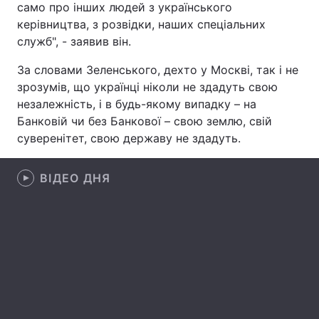
само про інших людей з українського
керівництва, з розвідки, наших спеціальних
Лонгріди
служб", - заявив він.
Відео з Youtube
Статті
За словами Зеленського, дехто у Москві, так і не
зрозумів, що українці ніколи не здадуть свою
Інтерв'ю
Думки
незалежність, і в будь-якому випадку – на
Банковій чи без Банкової – свою землю, свій
Архів
Вакансії
суверенітет, свою державу не здадуть.
Контакти
ВІДЕО ДНЯ
Послуги