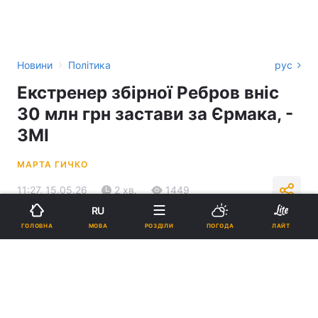
›
Новини
Політика
рус
Екстренер збірної Ребров вніс
30 млн грн застави за Єрмака, -
ЗМІ
МАРТА ГИЧКО
11:27, 15.05.26
2 хв.
1449
RU
МОВА
ГОЛОВНА
РОЗДІЛИ
ПОГОДА
ЛАЙТ
Підпишіться на нас в Google