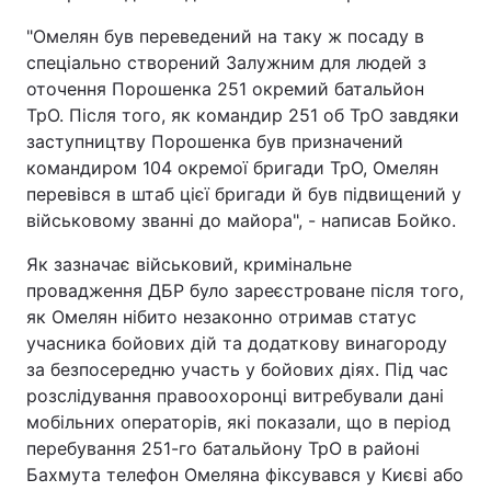
"Омелян був переведений на таку ж посаду в
спеціально створений Залужним для людей з
оточення Порошенка 251 окремий батальйон
ТрО. Після того, як командир 251 об ТрО завдяки
заступництву Порошенка був призначений
командиром 104 окремої бригади ТрО, Омелян
перевівся в штаб цієї бригади й був підвищений у
військовому званні до майора", - написав Бойко.
Як зазначає військовий, кримінальне
провадження ДБР було зареєстроване після того,
як Омелян нібито незаконно отримав статус
учасника бойових дій та додаткову винагороду
за безпосередню участь у бойових діях. Під час
розслідування правоохоронці витребували дані
мобільних операторів, які показали, що в період
перебування 251-го батальйону ТрО в районі
Бахмута телефон Омеляна фіксувався у Києві або