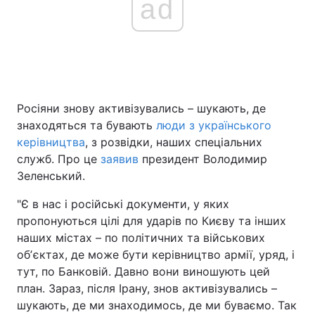
ad
Головна
Війна
Україна
Політика
Росіяни знову активізувались – шукають, де
Економіка
Світ
знаходяться та бувають
люди з українського
керівництва
, з розвідки, наших спеціальних
Спорт
Наука
служб. Про це
заявив
президент Володимир
Зеленський.
Техно і зв'язок
Лайт
"Є в нас і російські документи, у яких
Зброя
Інциденти
пропонуються цілі для ударів по Києву та інших
наших містах – по політичних та військових
Здоров'я
Туризм
обʼєктах, де може бути керівництво армії, уряд, і
тут, по Банковій. Давно вони виношують цей
Цікавинки
Погода
план. Зараз, після Ірану, знов активізувались –
шукають, де ми знаходимось, де ми буваємо. Так
Екологія
Регіони