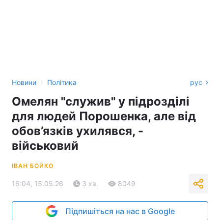
›
Новини
Політика
рус
Омелян "служив" у підрозділі
для людей Порошенка, але від
обов’язків ухилявся, -
військовий
ІВАН БОЙКО
16:04, 15.05.26
3 хв.
8049
Підпишіться на нас в Google