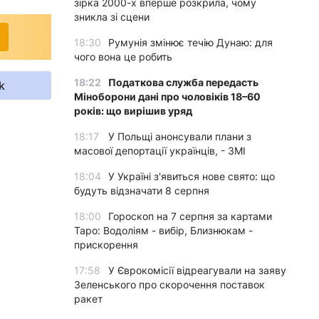
зірка 2000-х вперше розкрила, чому
зникла зі сцени
18:30
Румунія змінює течію Дунаю: для
чого вона це робить
18:22
Податкова служба передасть
k
Міноборони дані про чоловіків 18–60
років: що вирішив уряд
18:17
У Польщі анонсували плани з
масової депортації українців, - ЗМІ
18:04
У Україні з'явиться нове свято: що
будуть відзначати 8 серпня
18:00
Гороскоп на 7 серпня за картами
Таро: Водоліям - вибір, Близнюкам -
прискорення
17:58
У Єврокомісії відреагували на заяву
Зеленського про скорочення поставок
ракет