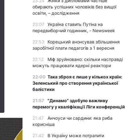
23:24
Жінки з дипломами частіше
обирають успішних чоловіків без вищої
освіти, – дослідження
23:07
Україна ставить Путіна на
передвиборчий годинник, - Newsweek
22:53
Корецький анонсував збільшення
заробітної плати педагогів з 1 вересня
22:12
Міф зруйновано: скільки насправді
можуть працювати ядерні реактори
22:00
Така зброя є лише у кількох країн:
Зеленський про створення української
балістики
21:57
"Динамо" здобуло важливу
перемогу у кваліфікації Ліги конференцій
21:47
Анчоуси чи сардини: яка риба
корисніша
21:42
В Україну може потрапити