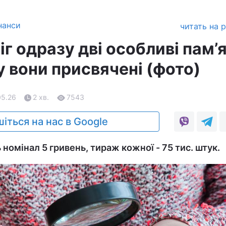
нанси
читать на 
іг одразу дві особливі пам’я
 вони присвячені (фото)
05.26
2 хв.
7543
іться на нас в Google
номінал 5 гривень, тираж кожної - 75 тис. штук.