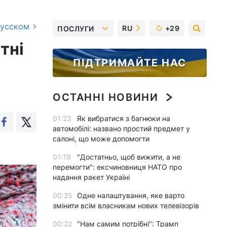
русском
RU
+29
ПОСЛУГИ
тні
ПІДТРИМАЙТЕ НАС
ОСТАННІ НОВИНИ
01:23
Як вибратися з багнюки на
автомобілі: названо простий предмет у
салоні, що може допомогти
01:19
"Достатньо, щоб вижити, а не
перемогти": ексчиновниця НАТО про
надання ракет Україні
00:25
Одне налаштування, яке варто
змінити всім власникам нових телевізорів
00:22
"Нам самим потрібні": Трамп