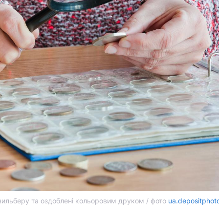
йзильберу та оздоблені кольоровим друком / фото
ua.depositphot