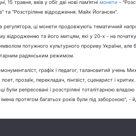
, 15 травня, ввів у обіг дві нові пам’ятні
монети
- "Розс
а" та "Розстріляне відродження. Майк Йогансен".
 регулятора, ці монети продовжують тематичний напр
у відродженню та його митцям, які у 20-х - на початку
символом потужного культурного прориву України, але 
ітарним радянським режимом.
-монументаліст, графік і педагог, талановитий учень Ми
поет, прозаїк, перекладач, лінгвіст, сценарист і критик.
оці були репресовані і розстріляні тоталітарною владою
 імена протягом багатьох років були під забороною", - 