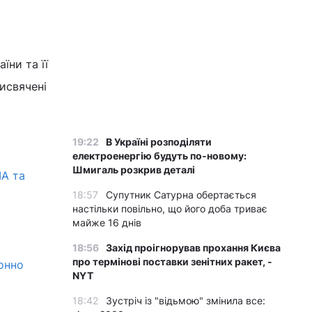
їни та її
рисвячені
19:22
В Україні розподіляти
електроенергію будуть по-новому:
Шмигаль розкрив деталі
ША та
18:57
Супутник Сатурна обертається
настільки повільно, що його доба триває
майже 16 днів
18:56
Захід проігнорував прохання Києва
про термінові поставки зенітних ракет, -
онно
NYT
18:42
Зустріч із "відьмою" змінила все: