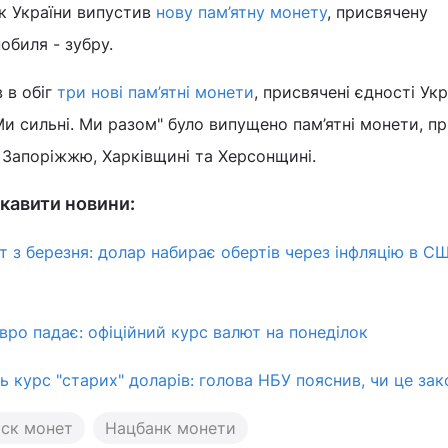
нк України випустив
нову пам’ятну монету
, присвячену
обиля - зубру.
 в обіг
три нові пам’ятні монети
, присвячені єдності Укра
Ми сильні. Ми разом" було випущено пам’ятні монети, п
 Запоріжжю, Харківщині та Херсонщині.
кавити новини:
 з березня: долар набирає обертів через інфляцію в С
вро падає: офіційний курс валют на понеділок
 курс "старих" доларів: голова НБУ пояснив, чи це зак
уск монет
Нацбанк монети