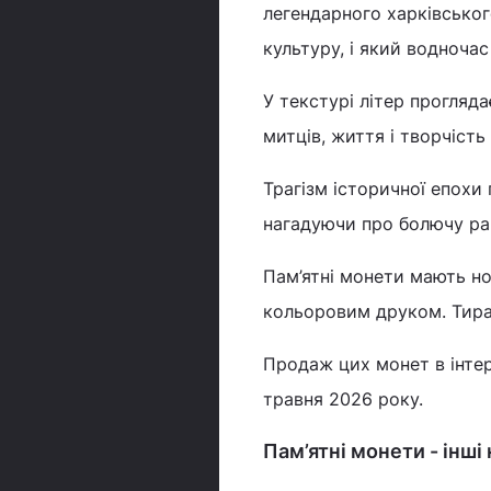
легендарного харківськог
культуру, і який водночас
У текстурі літер прогляд
митців, життя і творчіст
Трагізм історичної епохи 
нагадуючи про болючу рану
Пам’ятні монети мають но
кольоровим друком. Тираж
Продаж цих монет в інтер
травня 2026 року.
Пам’ятні монети - інші