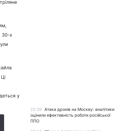
тріляне
ям,
 30-х
були
хайла
 Ці
йдеться у
23:39
Атака дронів на Москву: аналітики
оцінили ефективність роботи російської
ППО