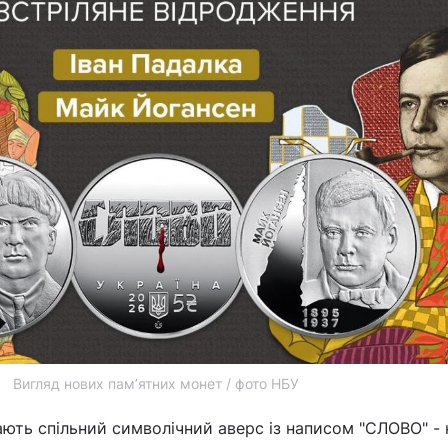
Вигляд нових памʼятних монет / фото НБУ
ають спільний символічний аверс із написом "СЛОВО" -