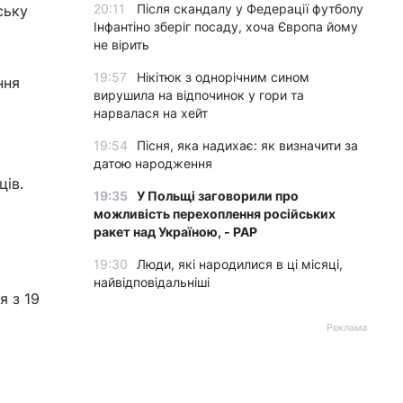
20:11
Після скандалу у Федерації футболу
ську
Інфантіно зберіг посаду, хоча Європа йому
не вірить
19:57
Нікітюк з однорічним сином
ння
вирушила на відпочинок у гори та
нарвалася на хейт
19:54
Пісня, яка надихає: як визначити за
датою народження
ців.
19:35
У Польщі заговорили про
можливість перехоплення російських
ракет над Україною, - PAP
19:30
Люди, які народилися в ці місяці,
найвідповідальніші
я з 19
Реклама