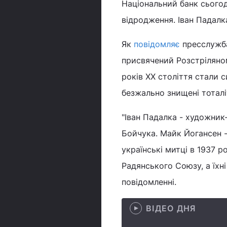
Національний банк сьогодні
відродження. Іван Падалк
Як
повідомляє
пресслужба
присвячений Розстріляном
років XX століття стали 
безжально знищені тотал
"Іван Падалка - художник
Бойчука. Майк Йогансен - 
українські митці в 1937 р
Радянського Союзу, а їхні
повідомленні.
ВІДЕО ДНЯ