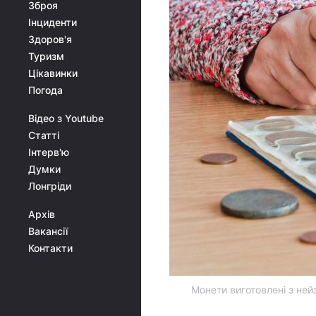
Зброя
Інциденти
Здоров'я
Туризм
Цікавинки
Погода
Відео з Youtube
Статті
Інтерв'ю
Думки
Лонгріди
Архів
Вакансії
Контакти
Монети виготовлені з не