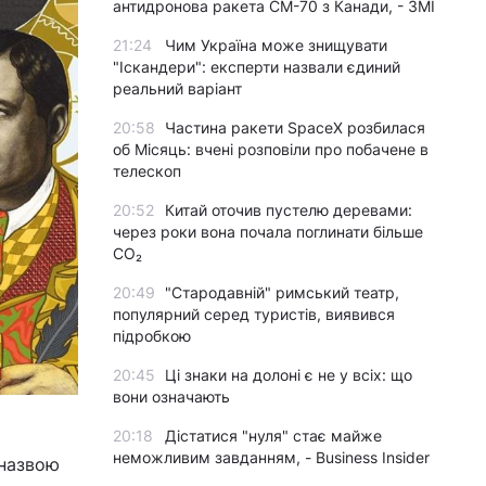
антидронова ракета CM-70 з Канади, - ЗМІ
21:24
Чим Україна може знищувати
"Іскандери": експерти назвали єдиний
реальний варіант
20:58
Частина ракети SpaceX розбилася
об Місяць: вчені розповіли про побачене в
телескоп
20:52
Китай оточив пустелю деревами:
через роки вона почала поглинати більше
CO₂
20:49
"Стародавній" римський театр,
популярний серед туристів, виявився
підробкою
20:45
Ці знаки на долоні є не у всіх: що
вони означають
20:18
Дістатися "нуля" стає майже
неможливим завданням, - Business Insider
 назвою