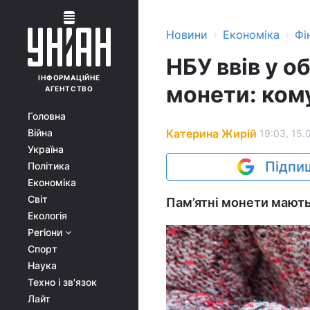
›
›
Новини
Економіка
Фі
НБУ ввів у об
ІНФОРМАЦІЙНЕ
монети: кому
АГЕНТСТВО
Головна
Катерина Жирій
Війна
19:03, 15.
Україна
Підпиш
Політика
Економіка
Світ
Пам’ятні монети мають 
Екологія
Регіони
Спорт
Наука
Техно і зв'язок
Лайт