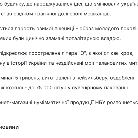
о будинку, де народжувалися ідеї, що змінювали україн
 став свідком трагічної долі своїх мешканців.
ається парость озимої пшениці - образ молодого поколі
ь яких були цинічно зламані тоталітарною владою.
підкреслює прострелена літера "О", з якої стікає кров,
 в історії України та нездійснені мрії талановитих мит
мінал 5 гривень, виготовлені з нейзильберу, оздоблені
 кожної - до 75 000 штук у сувенірному пакованні.
нет-магазині нумізматичної продукції НБУ розпочнетьс
 новини