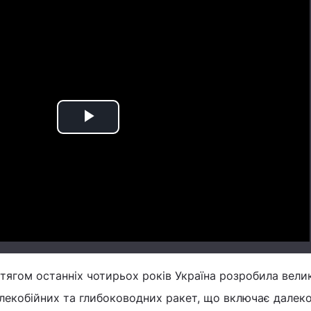
Play
Video
тягом останніх чотирьох років Україна розробила вели
лекобійних та глибоководних ракет, що включає далеко