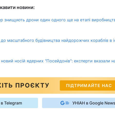
кавити новини:
пер знищують дрони один одного ще на етапі виробництв
о масштабного будівництва найдорожчих кораблів в іс
 новий носій ядерних "Посейдонів": експерти вказали н
ІТЬ ПРОЄКТУ
ПІДТРИМАЙТЕ НАС
 в Telegram
УНІАН в Google New