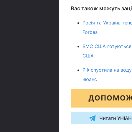
Вас також можуть заці
Росія та Україна те
Forbes
ВМС США готуються д
США
РФ спустила на воду
нюанс
ДОПОМОЖ
Читати УНІАН