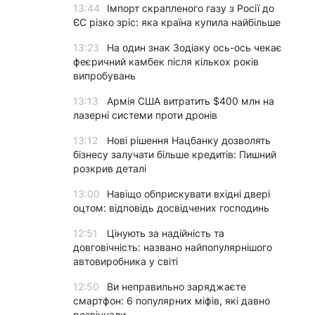
13:44
Імпорт скрапленого газу з Росії до
ЄС різко зріс: яка країна купила найбільше
13:23
На один знак Зодіаку ось-ось чекає
феєричний камбек після кількох років
випробувань
13:13
Армія США витратить $400 млн на
лазерні системи проти дронів
13:12
Нові рішення Нацбанку дозволять
бізнесу залучати більше кредитів: Пишний
розкрив деталі
13:00
Навіщо обприскувати вхідні двері
оцтом: відповідь досвідчених господинь
12:51
Цінують за надійність та
довговічність: названо найпопулярнішого
автовиробника у світі
12:50
Ви неправильно заряджаєте
смартфон: 6 популярних міфів, які давно
розвінчали