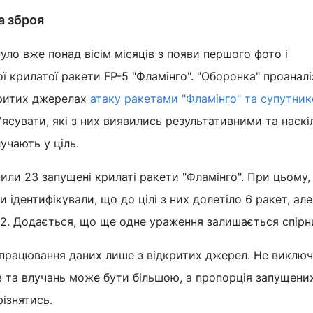
а зброя
уло вже понад вісім місяців з появи першого фото і
ї крилатої ракети FP-5 "Фламінго". "Оборонка" проанал
критих джерелах
атаку ракетами "Фламінго" та супутник
з'ясувати, які з них виявились результативними та наскі
лучають у ціль.
пили 23 запущені крилаті ракети "Фламінго". При цьому,
и ідентифікували, що до цілі з них долетіло 6 ракет, ал
и 2. Додається, що ще одне ураження залишається спірн
опрацювання даних лише з відкритих джерел. Не виключ
ів та влучань може бути більшою, а пропорція запущени
різнятись.