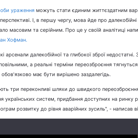
соби ураження
можуть стати єдиним життєздатним вар
ерспективі. І, в першу чергу, мова йде про далекобійні
ло масовим та серійним. Про це у своїй аналітиці нап
іан Хофман.
і арсенали далекобійної та глибокої зброї недостатні. 
повільними, а реальні терміни переозброєння тягнуться
е обов'язково має бути вирішено заздалегідь.
ють три переконливі шляхи до швидкого переозброєння
ня українських систем, придбання доступних на ринку р
ограм розвитку до рівня аварійних зусиль", - написав ві