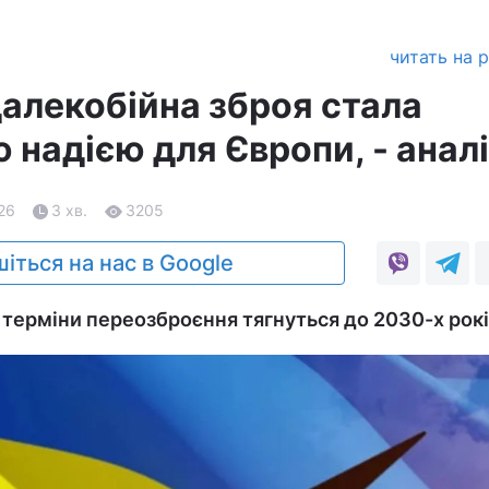
читать на 
далекобійна зброя стала
 надією для Європи, - анал
.26
3 хв.
3205
іться на нас в Google
 терміни переозброєння тягнуться до 2030-х рокі