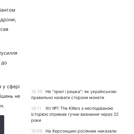
іантом
 дрони,
исав
Зусилля
 до
 у сфері
16:30
Не "орел і решка": як українською
ішень не
правильно назвати сторони монети
н.
16:11
Хіт №1 The Killers з несподіваною
історією отримав гучне визнання через 22
роки
16:09
На Херсонщині росіянам наказали