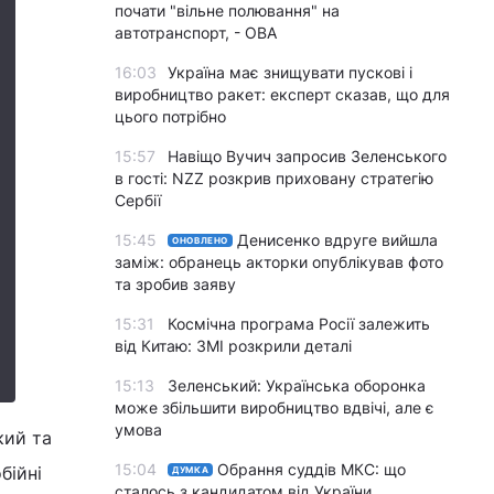
почати "вільне полювання" на
автотранспорт, - ОВА
16:03
Україна має знищувати пускові і
виробництво ракет: експерт сказав, що для
цього потрібно
15:57
Навіщо Вучич запросив Зеленського
в гості: NZZ розкрив приховану стратегію
Сербії
15:45
Денисенко вдруге вийшла
ОНОВЛЕНО
заміж: обранець акторки опублікував фото
та зробив заяву
15:31
Космічна програма Росії залежить
від Китаю: ЗМІ розкрили деталі
15:13
Зеленський: Українська оборонка
може збільшити виробництво вдвічі, але є
умова
кий та
15:04
Обрання суддів МКС: що
бійні
ДУМКА
сталось з кандидатом від України