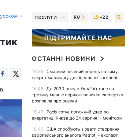
русском
RU
+22
ПОСЛУГИ
ПІДТРИМАЙТЕ НАС
ітик
ОСТАННІ НОВИНИ
16:55
Смачний печений перець на зиму:
секрет маринаду для ідеальної заготівлі
16:46
До 2030 року в Україні стане на
в.
третину менше першокласників: експертка
розповіла про ризики
16:43
Росія готує потужний удар по
енергетиці Києва до 24 серпня, - монітори
16:40
США спробують зірвати створення
європейського аналога Patriot, - експерт