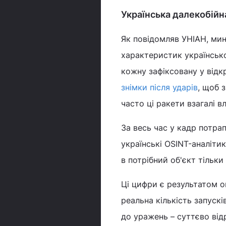
Українська далекобійн
Як повідомляв УНІАН, мин
характеристик українсько
кожну зафіксовану у від
знімки після ударів
, щоб 
часто ці ракети взагалі в
За весь час у кадр потра
українські OSINT-аналітик
в потрібний об'єкт тільк
Ці цифри є результатом 
реальна кількість запуск
до уражень – суттєво від