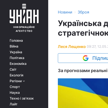
›
Новини
Зброя
Українська 
ІНФОРМАЦІЙНЕ
стратегічною
АГЕНТСТВО
Головна
Леся Лещенко
Війна
09:27, 12.05
Україна
Підпиш
Політика
Економіка
Світ
За прогнозами реальні
Екологія
Регіони
Спорт
Наука
Техно і зв'язок
Лайт