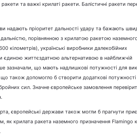
і ракети та важкі крилаті ракети. Балістичні ракети пе
ви надають пріоритет дальності удару та бажають шви
 дальністю, порівнянною з крилатою ракетою наземног
00 кілометрів), українські виробники далекобійних
ти єдиною життєздатною альтернативою в найближчій
іше зазначали, що мають надлишкові потужності для ви
 що також допомогло б створити додаткові потужності
збройних сил. Значне європейське замовлення перевіри
.
ерта, європейські держави також могли б прагнути при
м, як крилата ракета наземного призначення Flamingo к
.