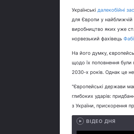
Українські
далекобійні за
для Європи у найближчій п
виробництво яких уже ста
норвезький фахівець
Фаб
На його думку, європейськ
щодо їх поповнення були 
2030-х років. Однак це н
"Європейські держави ма
глибоких ударів: придбан
з України, прискорення пр
ВІДЕО ДНЯ