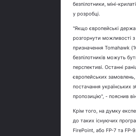
безпілотники, міні-крилат
у розробці.
"Якщо європейські держа
розгорнути можливості з
призначення Tomahawk (16
безпілотників можуть бу
перспективі. Останні ран
європейських замовлень,
постачання українських 
пропозицію", - пояснив він
Крім того, на думку експ
до таких існуючих програ
FirePoint, або FP-7 та FP-9