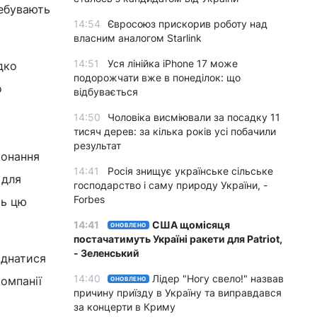
ребувають
14:54
Євросоюз прискорив роботу над
власним аналогом Starlink
14:51
Уся лінійка iPhone 17 може
дко
подорожчати вже в понеділок: що
о
відбувається
14:50
Чоловіка висміювали за посадку 11
тисяч дерев: за кілька років усі побачили
результат
конання
14:41
Росія знищує українське сільське
 для
господарство і саму природу України, -
Forbes
ть цю
14:41
США щомісяця
ОНОВЛЕНО
постачатимуть Україні ракети для Patriot,
- Зеленський
єднатися
14:40
Лідер "Ногу свело!" назвав
омпанії
ОНОВЛЕНО
причину приїзду в Україну та виправдався
за концерти в Криму