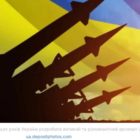
ьох років Україна розробила великий та різноманітний арсенал \
ua.depositphotos.com