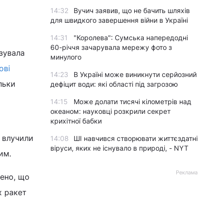
14:32
Вучич заявив, що не бачить шляхів
для швидкого завершення війни в Україні
14:31
"Королева": Сумська напередодні
60-річчя зачарувала мережу фото з
ізувала
минулого
ові
14:23
В Україні може виникнути серйозний
льки
дефіцит води: які області під загрозою
14:15
Може долати тисячі кілометрів над
океаном: науковці розкрили секрет
крихітної бабки
е влучили
14:08
ШІ навчився створювати життєздатні
віруси, яких не існувало в природі, - NYT
им.
Реклама
ено, що
х ракет