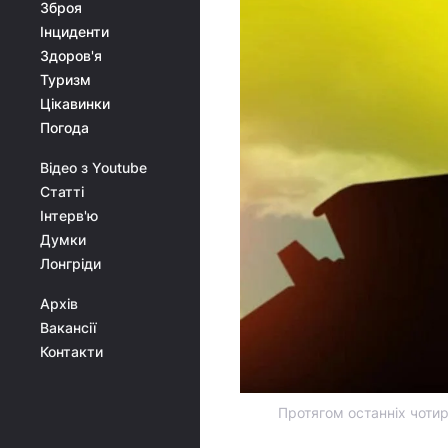
Зброя
Інциденти
Здоров'я
Туризм
Цікавинки
Погода
Відео з Youtube
Статті
Інтерв'ю
Думки
Лонгріди
Архів
Вакансії
Контакти
Протягом останніх чотир