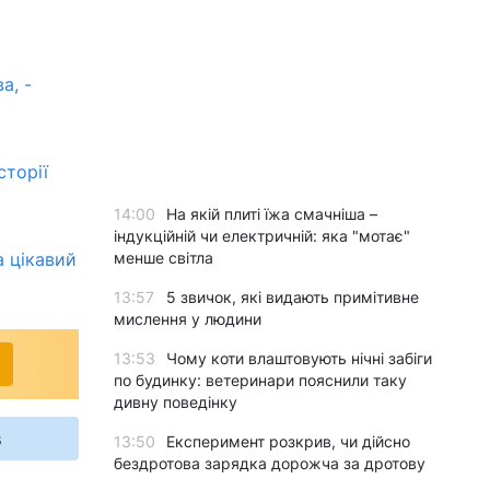
а, -
торії
14:00
На якій плиті їжа смачніша –
індукційній чи електричній: яка "мотає"
а цікавий
менше світла
13:57
5 звичок, які видають примітивне
мислення у людини
13:53
Чому коти влаштовують нічні забіги
по будинку: ветеринари пояснили таку
дивну поведінку
s
13:50
Експеримент розкрив, чи дійсно
бездротова зарядка дорожча за дротову