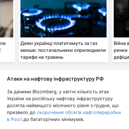
или
Деякі українці платитимуть за газ
Війна 
ї
менше: постачальники оприлюднили
ринки 
тарифи на травень
дефіци
Атаки на нафтову інфраструктуру РФ
За даними Bloomberg, у квітні кількість атак
України на російську нафтову інфраструктуру
досягла найвищого місячного рівня з грудня, що
призвело до
скорочення обсягів нафтопереробки
в Росії
до багаторічних мінімумів.