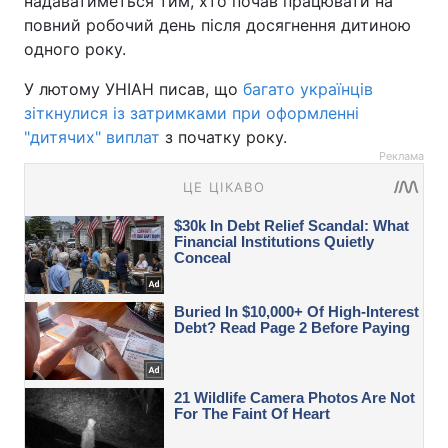
надаватиметься тим, хто почав працювати на
повний робочий день після досягнення дитиною
одного року.
У лютому УНІАН писав, що
багато українців
зіткнулися із затримками при оформленні
"дитячих" виплат
з початку року.
Реклама