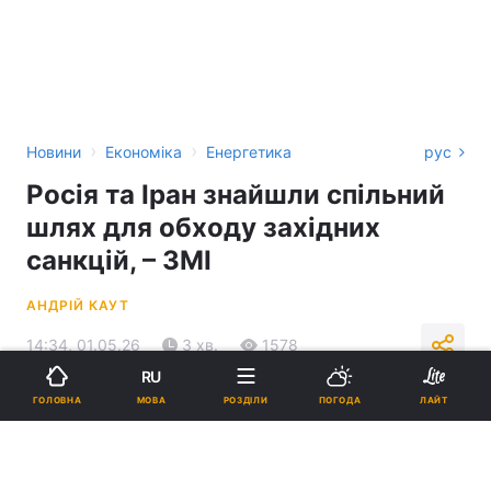
›
›
Новини
Економіка
Енергетика
рус
Росія та Іран знайшли спільний
шлях для обходу західних
санкцій, – ЗМІ
АНДРІЙ КАУТ
14:34, 01.05.26
3 хв.
1578
RU
МОВА
ГОЛОВНА
РОЗДІЛИ
ПОГОДА
ЛАЙТ
Підпишіться на нас в Google