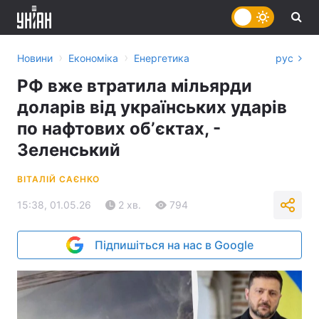
›
›
Новини
Економіка
Енергетика
рус
РФ вже втратила мільярди
доларів від українських ударів
по нафтових обʼєктах, -
Зеленський
ВІТАЛІЙ САЄНКО
15:38, 01.05.26
2 хв.
794
Підпишіться на нас в Google