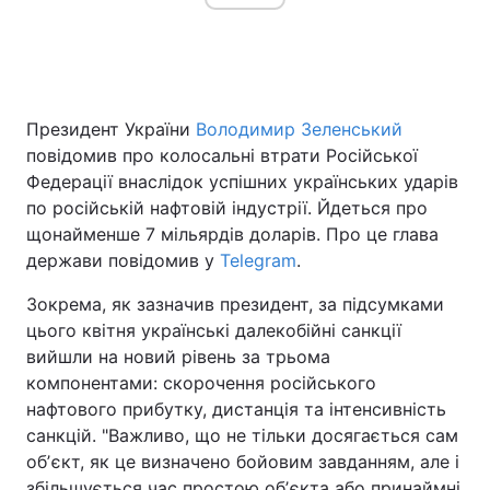
Головна
Війна
Президент України
Володимир Зеленський
Україна
Політика
повідомив про колосальні втрати Російської
Федерації внаслідок успішних українських ударів
Економіка
Світ
по російській нафтовій індустрії. Йдеться про
щонайменше 7 мільярдів доларів. Про це глава
Спорт
Наука
держави повідомив у
Telegram
.
Техно і зв'язок
Лайт
Зокрема, як зазначив президент, за підсумками
цього квітня українські далекобійні санкції
Зброя
Інциденти
вийшли на новий рівень за трьома
компонентами: скорочення російського
Здоров'я
Туризм
нафтового прибутку, дистанція та інтенсивність
Цікавинки
Погода
санкцій. "Важливо, що не тільки досягається сам
обʼєкт, як це визначено бойовим завданням, але і
Екологія
Регіони
збільшується час простою обʼєкта або принаймні