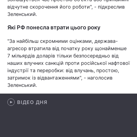
відчутне скорочення його роботи", - підкреслив
Лонгріди
Зеленський.
Які РФ понесла втрати цього року
Відео з Youtube
Статті
"За найбільш скромними оцінками, держава-
Інтерв'ю
Думки
агресор втратила від початку року щонайменше
7 мільярдів доларів тільки безпосередньо від
Архів
Вакансії
наших влучних санкцій проти російської нафтової
Контакти
індустрії та переробки: від влучань, простою,
затримок із відвантаженнями", - наголосив
Послуги
Зеленський.
ВІДЕО ДНЯ