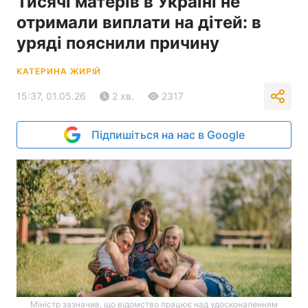
Тисячі матерів в Україні не
отримали виплати на дітей: в
уряді пояснили причину
КАТЕРИНА ЖИРІЙ
15:37, 01.05.26
2 хв.
2317
Підпишіться на нас в Google
Міністр зазначив, що відомство працює над удосконаленням