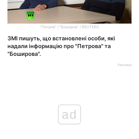
"Петров" і "Боширов" / REUTERS
ЗМІ пишуть, що встановлені особи, які
надали інформацію про "Петрова" та
"Боширова".
Реклама
ad