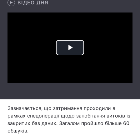
ВІДЕО ДНЯ
Лонгріди
Відео з Youtube
Статті
Інтерв'ю
Думки
Play
Архів
Вакансії
Video
Контакти
Послуги
Зазначається, що затримання проходили в
рамках спецоперації щодо запобігання витоків із
закритих баз даних. Загалом пройшло більше 60
обшуків.