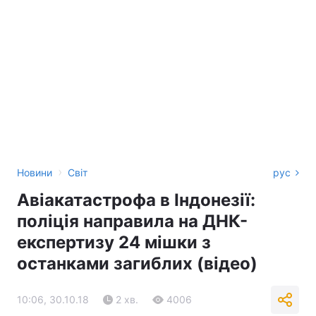
›
Новини
Світ
рус
Авіакатастрофа в Індонезії:
поліція направила на ДНК-
експертизу 24 мішки з
останками загиблих (відео)
10:06, 30.10.18
2 хв.
4006