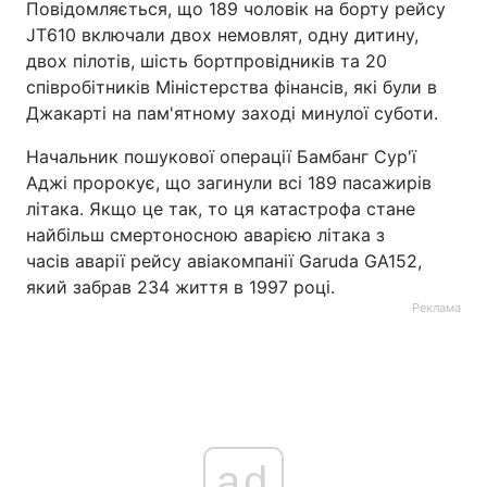
Повідомляється, що 189 чоловік на борту рейсу
JT610 включали двох немовлят, одну дитину,
двох пілотів, шість бортпровідників та 20
співробітників Міністерства фінансів, які були в
Джакарті на пам'ятному заході минулої суботи.
Начальник пошукової операції Бамбанг Сур'ї
Аджі пророкує, що загинули всі 189 пасажирів
літака. Якщо це так, то ця катастрофа стане
найбільш смертоносною аварією літака з
часів аварії рейсу авіакомпанії Garuda GA152,
який забрав 234 життя в 1997 році.
Реклама
ad