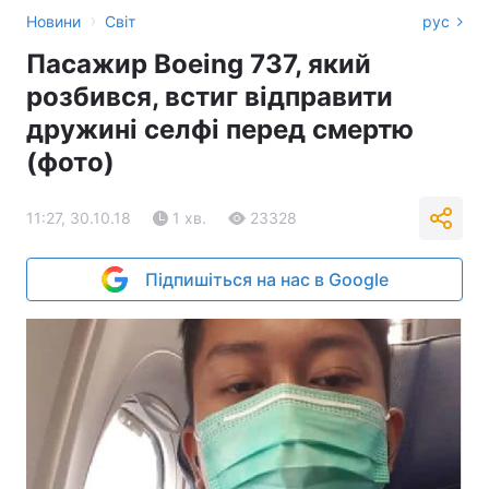
›
Новини
Світ
рус
Пасажир Boeing 737, який
розбився, встиг відправити
дружині селфі перед смертю
(фото)
11:27, 30.10.18
1 хв.
23328
Підпишіться на нас в Google