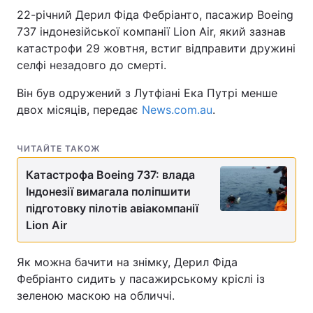
22-річний Дерил Фіда Фебріанто, пасажир Boeing
737 індонезійської компанії Lion Air, який зазнав
катастрофи 29 жовтня, встиг відправити дружині
селфі незадовго до смерті.
Він був одружений з Лутфіані Ека Путрі менше
двох місяців, передає
News.com.au
.
ЧИТАЙТЕ ТАКОЖ
Катастрофа Boeing 737: влада
Індонезії вимагала поліпшити
підготовку пілотів авіакомпанії
Lion Air
Як можна бачити на знімку, Дерил Фіда
Фебріанто сидить у пасажирському кріслі із
зеленою маскою на обличчі.