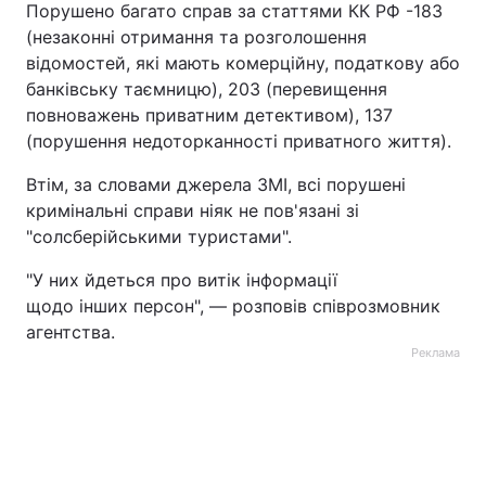
Порушено багато справ за статтями КК РФ -183
(незаконні отримання та розголошення
Тема оформлення
відомостей, які мають комерційну, податкову або
банківську таємницю), 203 (перевищення
повноважень приватним детективом), 137
(порушення недоторканності приватного життя).
Втім, за словами джерела ЗМІ, всі порушені
кримінальні справи ніяк не пов'язані зі
"солсберійськими туристами".
"У них йдеться про витік інформації
щодо інших персон", — розповів співрозмовник
агентства.
Реклама