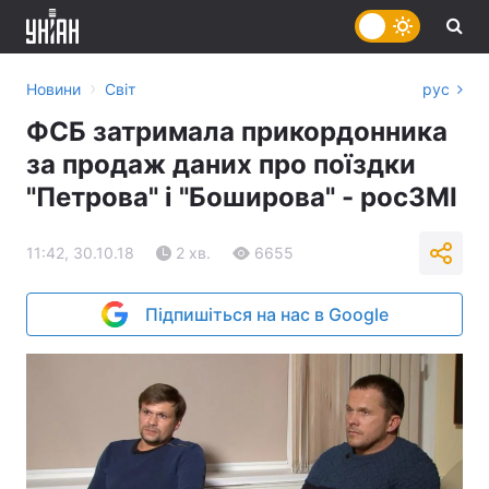
›
Новини
Світ
рус
ФСБ затримала прикордонника
за продаж даних про поїздки
"Петрова" і "Боширова" - росЗМІ
11:42, 30.10.18
2 хв.
6655
Підпишіться на нас в Google