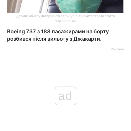
Дерил Каналу Фебрианто загинув в авіакатастрофі / фото
news.com.au
Boeing 737 з 188 пасажирами на борту
розбився після вильоту з Джакарти.
Реклама
ad