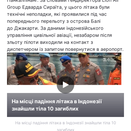
Панкалпінанг. За словами гендиректора Lion Air
Group Едварда Сираїта, у цього літака були
технічні неполадки, які проявилися під час
попереднього перельоту з острова Балі
до Джакарти. За даними індонезійського
управління цивільної авіації, незабаром після
зльоту пілоти виходили на контакт з
диспетчером із запитом повернутися в аеропорт.
На місці падіння літака в Індонезії
знайшли тіла 10 загиблих
На місці падіння літака в Індонезії знайшли тіла 10
загиблих