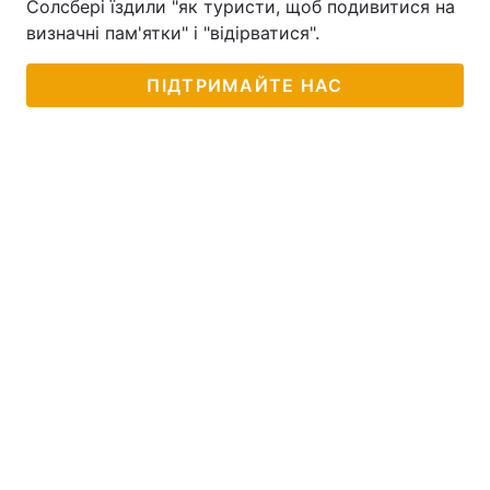
Солсбері їздили "як туристи, щоб подивитися на
визначні пам'ятки" і "відірватися".
ПІДТРИМАЙТЕ НАС