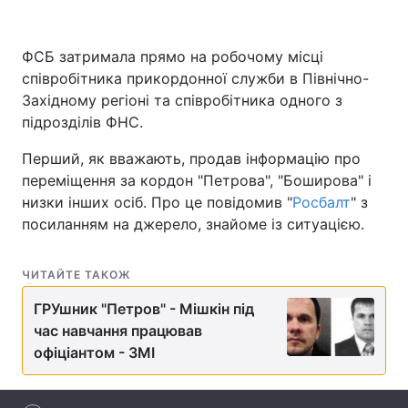
ФСБ затримала прямо на робочому місці
співробітника прикордонної служби в Північно-
Головна
Війна
Західному регіоні та співробітника одного з
Україна
Політика
підрозділів ФНС.
Перший, як вважають, продав інформацію про
Економіка
Світ
переміщення за кордон "Петрова", "Боширова" і
Спорт
Наука
низки інших осіб. Про це повідомив "
Росбалт
" з
посиланням на джерело, знайоме із ситуацією.
Техно і зв'язок
Лайт
ЧИТАЙТЕ ТАКОЖ
Зброя
Інциденти
ГРУшник "Петров" - Мішкін під
Здоров'я
Туризм
час навчання працював
офіціантом - ЗМІ
Цікавинки
Погода
Екологія
Регіони