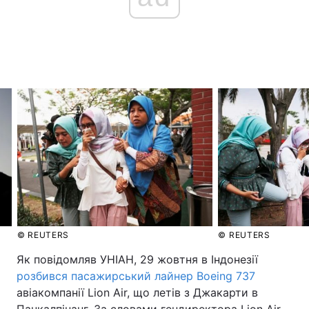
© REUTERS
© REUTERS
Як повідомляв УНІАН, 29 жовтня в Індонезії
розбився пасажирський лайнер Boeing 737
авіакомпанії Lion Air, що летів з Джакарти в