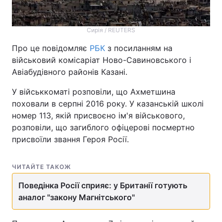
Сирія / REUTERS
Про це повідомляє
РБК
з посиланням на
військовий комісаріат Ново-Савиновського і
Авіабудівного районів Казані.
У військкоматі розповіли, що Ахметшина
поховали в серпні 2016 року. У казанській школі
номер 113, якій присвоєно ім'я військового,
розповіли, що загиблого офіцерові посмертно
присвоїли звання Героя Росії.
ЧИТАЙТЕ ТАКОЖ
Поведінка Росії сприяє: у Британії готують
аналог "закону Магнітського"