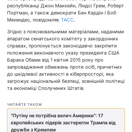
республіканці Джон Маккейн, Ліндсі Грем, Роберт
Портман, а також демократи Бен Кардін і Боб
Менендес, повідомляє
ТАСС
.
Головна
Війна
Згідно з пояснювальними матеріалами, наданими
апаратом сенатського комітету у закордонних
Україна
Політика
справах, пропонується законодавчо закріпити
Економіка
Світ
положення виконавчого указу президента США
Барака Обами від 1 квітня 2015 року про
Спорт
Наука
запровадження обмежень проти осіб, причетних
до шкідливої активності в кіберпросторі, яка
Техно і зв'язок
Лайт
загрожує національній безпеці, зовнішній політиці
та економіці Сполучених Штатів.
Зброя
Інциденти
Здоров'я
Туризм
ЧИТАЙТЕ ТАКОЖ
"Путіну не потрібна велич Америки": 17
Цікавинки
Погода
європейських лідерів застерегли Трампа від
Екологія
Регіони
дружби з Кремлем