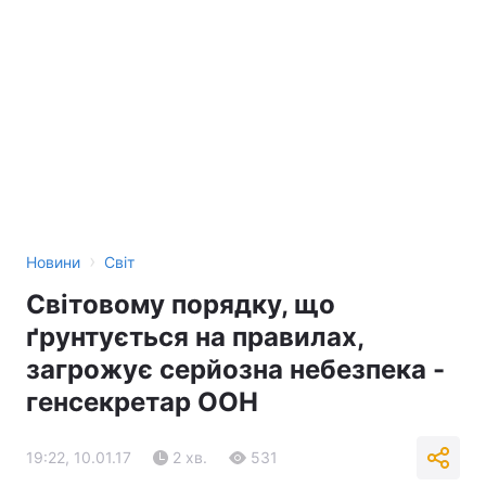
›
Новини
Світ
Світовому порядку, що
ґрунтується на правилах,
загрожує серйозна небезпека -
генсекретар ООН
19:22, 10.01.17
2 хв.
531