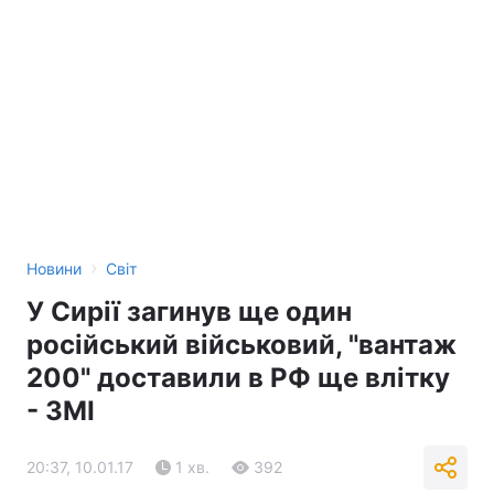
›
Новини
Світ
У Сирії загинув ще один
російський військовий, "вантаж
200" доставили в РФ ще влітку
- ЗМІ
20:37, 10.01.17
1 хв.
392