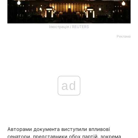
Ілюстрація / REUTERS
Реклама
ad
Авторами документа виступили впливові
сенатори, представники обох партій, зокрема