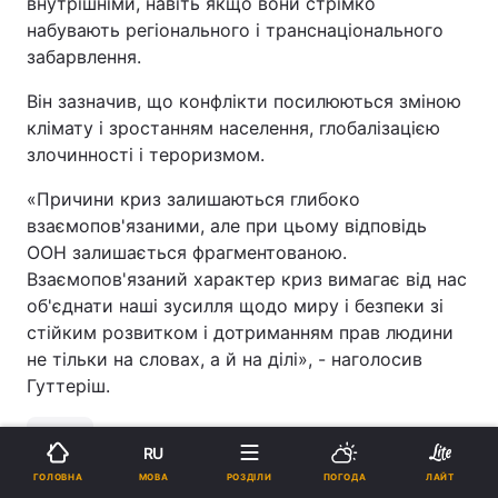
внутрішніми, навіть якщо вони стрімко
набувають регіонального і транснаціонального
забарвлення.
Він зазначив, що конфлікти посилюються зміною
клімату і зростанням населення, глобалізацією
злочинності і тероризмом.
«Причини криз залишаються глибоко
взаємопов'язаними, але при цьому відповідь
ООН залишається фрагментованою.
Взаємопов'язаний характер криз вимагає від нас
об'єднати наші зусилля щодо миру і безпеки зі
стійким розвитком і дотриманням прав людини
не тільки на словах, а й на ділі», - наголосив
Гуттеріш.
ООН
RU
МОВА
ГОЛОВНА
РОЗДІЛИ
ПОГОДА
ЛАЙТ