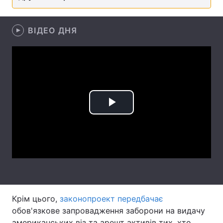
Лонгріди
ВІДЕО ДНЯ
Відео з Youtube
Статті
Інтерв'ю
Думки
Архів
Вакансії
Play
Контакти
Video
Послуги
Крім цього,
законопроект передбачає
обов'язкове запровадження заборони на видачу
американських віз та арешт активів тих, хто