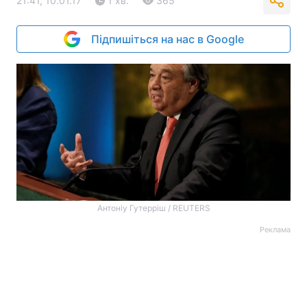
21:41, 10.01.17
1 хв.
365
Підпишіться на нас в Google
Антоніу Гутерріш / REUTERS
Реклама