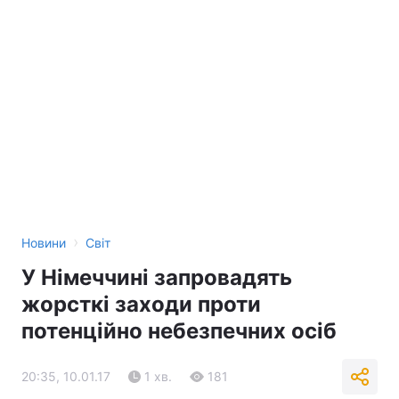
›
Новини
Світ
У Німеччині запровадять
жорсткі заходи проти
потенційно небезпечних осіб
20:35, 10.01.17
1 хв.
181