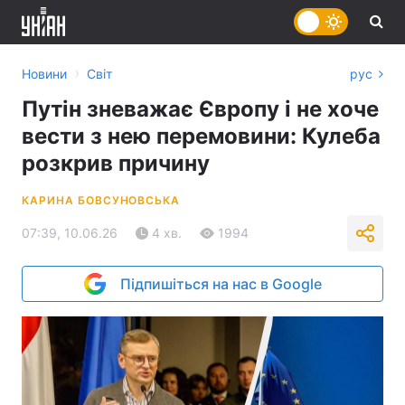
›
Новини
Світ
рус
Путін зневажає Європу і не хоче
вести з нею перемовини: Кулеба
розкрив причину
КАРИНА БОВСУНОВСЬКА
07:39, 10.06.26
4 хв.
1994
Підпишіться на нас в Google