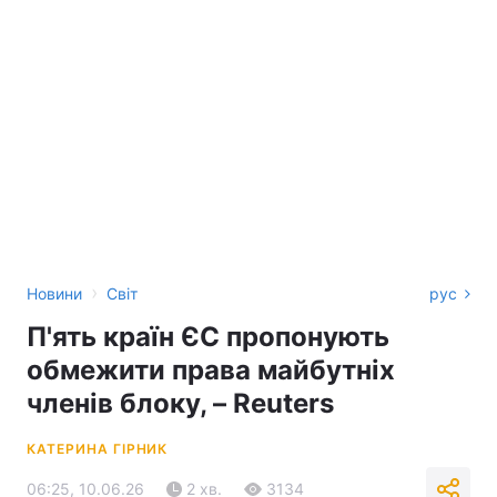
›
Новини
Світ
рус
П'ять країн ЄС пропонують
обмежити права майбутніх
членів блоку, – Reuters
КАТЕРИНА ГІРНИК
06:25, 10.06.26
2 хв.
3134