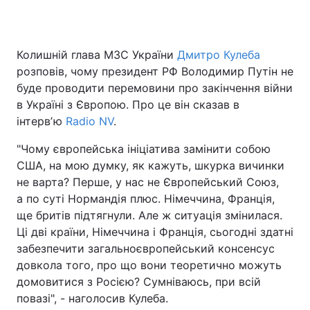
Колишній глава МЗС України
Дмитро Кулеба
Головна
Війна
розповів, чому президент РФ Володимир Путін не
буде проводити перемовини про закінчення війни
Україна
Політика
в Україні з Європою. Про це він сказав в
інтервʼю
Економіка
Radio NV
.
Світ
"Чому європейська ініціатива замінити собою
Спорт
Наука
США, на мою думку, як кажуть, шкурка вичинки
не варта? Перше, у нас не Європейський Союз,
Техно і зв'язок
Лайт
а по суті Нормандія плюс. Німеччина, Франція,
Зброя
Інциденти
ще бритів підтягнули. Але ж ситуація змінилася.
Ці дві країни, Німеччина і Франція, сьогодні здатні
Здоров'я
Туризм
забезпечити загальноєвропейський консенсус
довкола того, про що вони теоретично можуть
Цікавинки
Погода
домовитися з Росією? Сумніваюсь, при всій
повазі", - наголосив Кулеба.
Екологія
Регіони