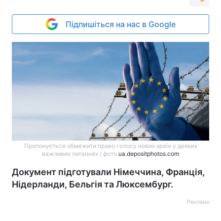
Підпишіться на нас в Google
Пропонується обмежити право голосу нових країн у деяких
важливих питаннях / фото
ua.depositphotos.com
Документ підготували Німеччина, Франція,
Нідерланди, Бельгія та Люксембург.
Реклама