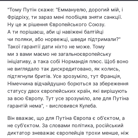
"Тому Путін скаже: "Еммануелю, дорогий мій, і
Тема оформлення
Фрідріху, ти зараз мені пообіцяв зняти санкції.
Ну це ж рішення Європейського Союзу.
А ти порішаєш, аби ці навіжені балтійці
чи поляки, або норвежці, шведи підтримали?"
Такої гарантії дати ніхто не може. Тому
ми з вами маємо не загальноєвропейську
ініціативу, а така собі Нормандія плюс. Щоб воно
не виглядало так дискредитовано, як колись,
підтягнули бритів. Усе зрозуміло, тут Франція,
Німеччина відчайдушно борються за збереження
статусу двох європейських країн, які вирішують
за всю Європу. Тут усе зрозуміло, але для Путіна
гарантій нема", - висловився Кулеба.
Він вважає, що для Путіна Європа є обʼєктом, а
не субʼєктом. За словами політика, російський
диктатор зневажає європейців трохи менше, ніж