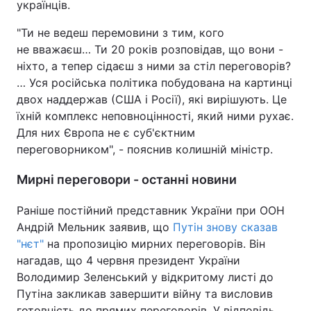
українців.
"Ти не ведеш перемовини з тим, кого
не вважаєш… Ти 20 років розповідав, що вони -
ніхто, а тепер сідаєш з ними за стіл переговорів?
… Уся російська політика побудована на картинці
двох наддержав (США і Росії), які вирішують. Це
їхній комплекс неповноцінності, який ними рухає.
Для них Європа не є суб'єктним
переговорником", - пояснив колишній міністр.
Мирні переговори - останні новини
Раніше постійний представник України при ООН
Андрій Мельник заявив, що
Путін знову сказав
"нєт"
на пропозицію мирних переговорів. Він
нагадав, що 4 червня президент України
Володимир Зеленський у відкритому листі до
Путіна закликав завершити війну та висловив
готовність до прямих переговорів. У відповідь