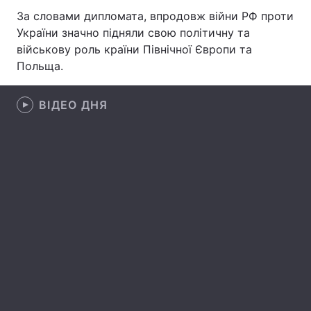
За словами дипломата, впродовж війни РФ проти
Лонгріди
України значно підняли свою політичну та
військову роль країни Північної Європи та
Польща.
Відео з Youtube
Статті
Інтерв'ю
Думки
ВІДЕО ДНЯ
Архів
Вакансії
Контакти
Послуги