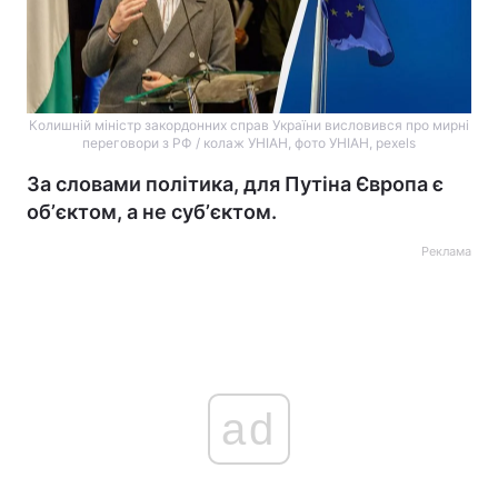
Колишній міністр закордонних справ України висловився про мирні
переговори з РФ / колаж УНІАН, фото УНІАН, pexels
За словами політика, для Путіна Європа є
обʼєктом, а не субʼєктом.
Реклама
ad