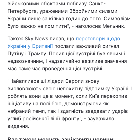
військовими об’єктами поблизу Санкт-
Петербурга, ураженими Збройними силами
України лише за кілька годин до того. Символізм
було важко не помітити", - наголосив Мельник.
Також Sky News писав, що
переговори щодо
України у Британії
послали важливий сигнал
Путіну і Трампу. Посил цієї зустрічі був явним і
недвозначним, і надзвичайно важливе значення
має саме час проведення цієї зустрічі.
"Найвпливовіші лідери Європи знову
висловлюють свою непохитну підтримку Україні. І
роблять вони це в момент, коли Київ перехопив
ініціативу на полі бою, демонструючи як
набраний темп, так і здатність завдавати ударів
углиб російської лінії фронту", - зауважило
видання.
Вас також можуть зацікавити новини: