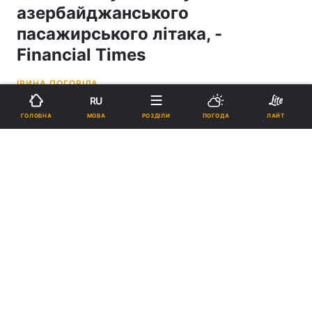
азербайджанського
пасажирського літака, -
Financial Times
ІРИНА ПОГОРІЛА
RU
18:44, 26.12.24
2 хв.
6825
МОВА
ГОЛОВНА
РОЗДІЛИ
ПОГОДА
ЛАЙТ
Підпишіться на нас в Google