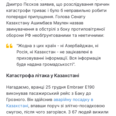
Дмитро Пєсков заявив, що розслідування причин
катастрофи триває і було б неправильно робити
попередні припущення. Голова Сенату
Казахстану Ашимбаєв Маулен назвав
звинувачення в обстрілі з боку протиповітряної
оборони РФ необґрунтованими та неетичними:
"Жодна з цих країн - ні Азербайджан, ні
Росія, ні Казахстан - не зацікавлені в
приховуванні інформації. Вся інформація
буде надана громадськості".
Катастрофа літака у Казахстані
Нагадаємо, вранці 25 грудня Embraer E190
виконував пасажирський рейс з Баку до
Грозного. Він здійснив
аварійну посадку в
Казахстані
, впавши поруч зі злітно-посадковою
смугою, після чого загорівся. З 67 людей вижили