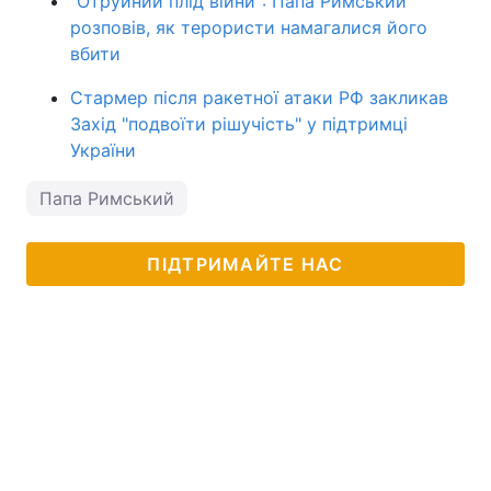
"Отруйний плід війни": Папа Римський
розповів, як терористи намагалися його
вбити
Стармер після ракетної атаки РФ закликав
Захід "подвоїти рішучість" у підтримці
України
Папа Римський
ПІДТРИМАЙТЕ НАС