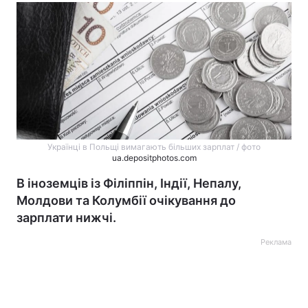
Українці в Польщі вимагають більших зарплат / фото
ua.depositphotos.com
В іноземців із Філіппін, Індії, Непалу,
Молдови та Колумбії очікування до
зарплати нижчі.
Реклама