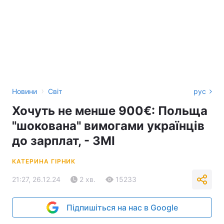
›
Новини
Світ
рус
Хочуть не менше 900€: Польща
"шокована" вимогами українців
до зарплат, - ЗМІ
КАТЕРИНА ГІРНИК
21:27, 26.12.24
2 хв.
15233
Підпишіться на нас в Google