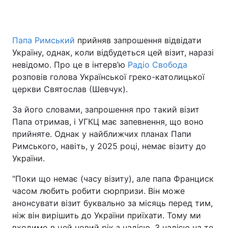
Папа Римський
прийняв запрошення відвідати
Головна
Війна
Україну, однак, коли відбудеться цей візит, наразі
невідомо. Про це в інтерв’ю
Радіо Свобода
Україна
Політика
розповів голова Української греко-католицької
церкви Святослав (Шевчук).
Економіка
Світ
За його словами, запрошення про такий візит
Спорт
Наука
Папа отримав, і УГКЦ має запевнення, що воно
прийняте. Однак у найближчих планах Папи
Техно і зв'язок
Лайт
Римського, навіть, у 2025 році, немає візиту до
Зброя
Інциденти
України.
"Поки що немає (часу візиту), але папа Франциск
Здоров'я
Туризм
часом любить робити сюрпризи. Він може
Цікавинки
Погода
анонсувати візит буквально за місяць перед тим,
ніж він вирішить до України приїхати. Тому ми
Екологія
Регіони
входимо в цей новий рік з надією. З надією на те,