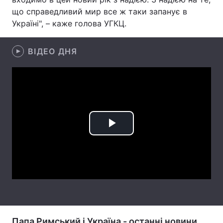
що справедливий мир все ж таки запанує в
Лонгріди
Україні", – каже голова УГКЦ.
Відео з Youtube
Статті
ВІДЕО ДНЯ
Інтерв'ю
Думки
Архів
Вакансії
Контакти
Play
Послуги
Video
Папа Римський і Україна - останні новини