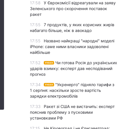
17:58
У Єврокомісії відреагували на заяву
Зеленського про скорочення поставок
ракет
17:55
7 продуктів, у яких корисних жирів
набагато більше, ніж в авокадо
17:55
Названо найкращі "народні" моделі
iPhone: саме ними власники задоволені
найбільше
17:52
Чи готова Росія до українських
УНІАН
ударів взимку: експерт дав несподіваний
прогноз
17:34
"Укренерго" підняло тарифи з
УНІАН
1 серпня: наскільки зросте вартість
зарядки електромобілів
17:33
Ракет зі США не вистачить: експерт
пояснив проблему з пусковими
установками РФ
17:15
Не Кіровоград і не Єлисаветград: