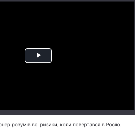
Play
Video
онер розумів всі ризики, коли повертався в Росію.