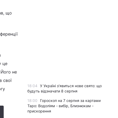
ав, що
ференції
в
у це
 Його не
в свої
18:04
У Україні з'явиться нове свято: що
огу
будуть відзначати 8 серпня
18:00
Гороскоп на 7 серпня за картами
Таро: Водоліям - вибір, Близнюкам -
прискорення