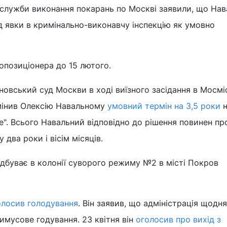
 служби виконання покарань по Москві заявили, що На
д явки в кримінально-виконавчу інспекцію як умовно
 опозиціонера до 15 лютого.
овський суд Москви в ході виїзного засідання в Мосмі
мінив Олексію Навальному
умовний термін на 3,5 роки
н
ше". Всього Навальний відповідно до рішення повинен пр
 два роки і вісім місяців.
дбуває в колонії суворого режиму №2 в місті Покров
олосив голодування
. Він заявив, що адміністрація щодня
мусове годування. 23 квітня він
оголосив про вихід з