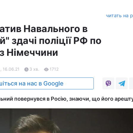
читать на 
ватив Навального в
й" здачі поліції РФ по
з Німеччини
, 16.06.21
3 хв.
1712
іться на нас в Google
льний повернувся в Росію, знаючи, що його арешт