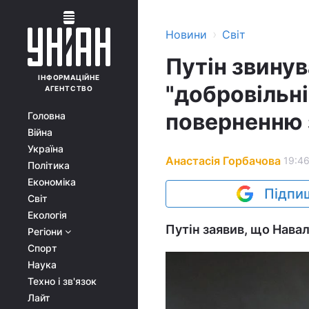
›
Новини
Світ
Путін звину
ІНФОРМАЦІЙНЕ
"добровільні
АГЕНТСТВО
поверненню 
Головна
Війна
Україна
Анастасія Горбачова
19:46
Політика
Економіка
Підпиш
Світ
Екологія
Путін заявив, що Нава
Регіони
Спорт
Наука
Техно і зв'язок
Лайт