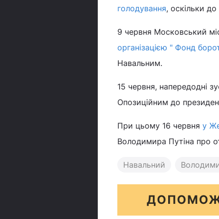
голодування
, оскільки до
9 червня Московський мі
організацією " Фонд боро
Навальним.
15 червня, напередодні зу
Опозиційним до президен
При цьому 16 червня
у Же
Володимира Путіна про о
Навальний
Володими
ДОПОМОЖ