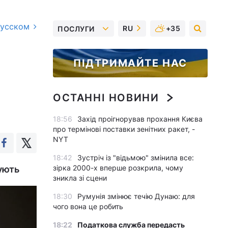
русском
RU
+35
ПОСЛУГИ
ПІДТРИМАЙТЕ НАС
ОСТАННІ НОВИНИ
18:56
Захід проігнорував прохання Києва
про термінові поставки зенітних ракет, -
NYT
18:42
Зустріч із "відьмою" змінила все:
зірка 2000-х вперше розкрила, чому
ують
зникла зі сцени
18:30
Румунія змінює течію Дунаю: для
чого вона це робить
18:22
Податкова служба передасть