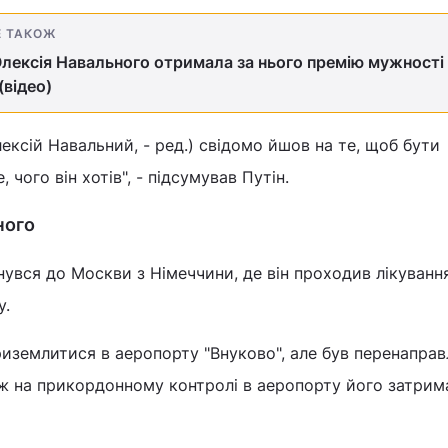
Е ТАКОЖ
лексія Навального отримала за нього премію мужності
(відео)
ексій Навальний, - ред.) свідомо йшов на те, щоб бути
 чого він хотів", - підсумував Путін.
ного
нувся до Москви з Німеччини, де він проходив лікування
у.
риземлитися в аеропорту "Внуково", але був перенапра
 ж на прикордонному контролі в аеропорту його затрим