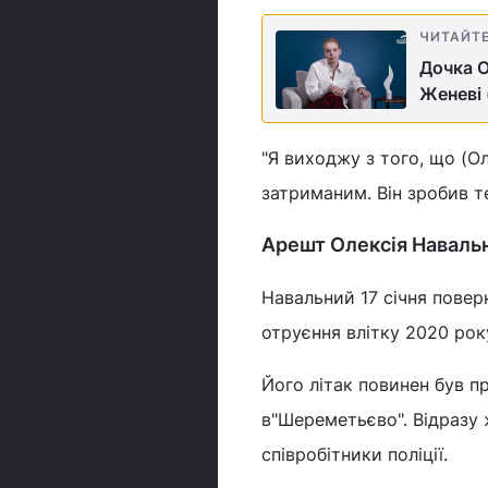
ЧИТАЙТ
Дочка О
Женеві 
"Я виходжу з того, що (Ол
затриманим. Він зробив те,
Арешт Олексія Наваль
Навальний 17 січня повер
отруєння влітку 2020 рок
Його літак повинен був п
в"Шереметьєво". Відразу
співробітники поліції.