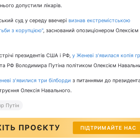
 нього допустили лікарів.
ський суд у середу ввечері
визнав екстремістською
тьби з корупцією"
, заснований опозиціонером Олексієм
стрічі президентів США і РФ,
у Женеві з'явилася копія гр
та РФ Володимира Путіна політиком Олексієм Навальн
неві з'явилися три білборди
з питаннями до президента
труєння Олексія Навального.
р Путін
ІТЬ ПРОЄКТУ
ПІДТРИМАЙТЕ НАС