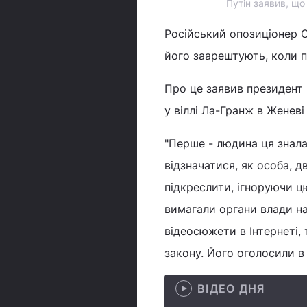
Путін заявив, що
Російський опозиціонер 
його заарештують, коли п
Про це заявив президент 
у віллі Ла-Гранж в Женеві
"Перше - людина ця знала
відзначатися, як особа, д
підкреслити, ігноруючи цю
вимагали органи влади на 
відеосюжети в Інтернеті, 
закону. Його оголосили в
ВІДЕО ДНЯ