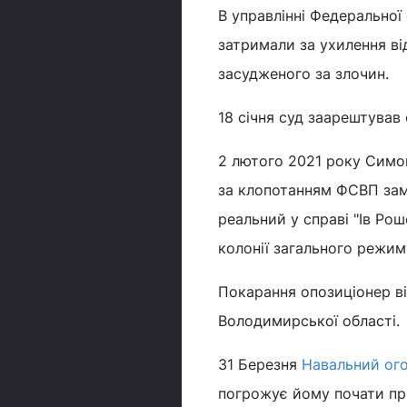
В управлінні Федеральної
затримали за ухилення ві
засудженого за злочин.
18 січня суд заарештував
2 лютого 2021 року Симон
за клопотанням ФСВП за
реальний у справі "Ів Ро
колонії загального режиму
Покарання опозиціонер ві
Володимирської області.
31 Березня
Навальний ог
погрожує йому почати при