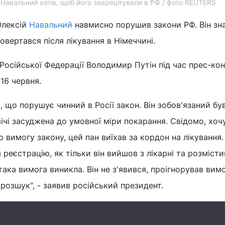
 Навальний хотів, щоб його заарештували в РФ / фото REUTERS
Олексій
Навальний
навмисно порушив закони РФ. Він зн
овертався після лікування в Німеччині.
Російської Федерації Володимир Путін під час прес-кон
 16 червня.
, що порушує чинний в Росії закон. Він зобов'язаний бу
вічі засуджена до умовної міри покарання. Свідомо, хоч
 вимогу закону, цей пан виїхав за кордон на лікування.
реєстрацію, як тільки він вийшов з лікарні та розмісти
така вимога виникла. Він не з'явився, проігнорував вим
 розшук", - заявив російський президент.