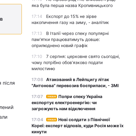
яка була перша назва Кропивницького
17:14
Експорт до 15% не зірве
 в
накопичення газу на зиму, - аналітик
17:13
В Італії через спеку популярні
пам'ятки працюватимуть довше:
оприлюднено новий графік
17:10
7 серпня: церковне свято сьогодні,
чому потрібно обов’язково подати
милостиню
17:08
Атакований в Лейпцигу літак
 після
"Антонова" перевозив боєприпаси, - ЗМІ
17:07
Попри спеку Україна
УНІАН
експортує електроенергію: чи
влений
загрожують нам відключення
али
17:04
Нові солдати з Північної
УНІАН
Кореї: експерт відповів, куди Росія може їх
кинути