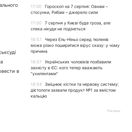
вального
17:00
Гороскоп на 7 серпня: Овнам –
стосунки, Рибам – джерело сили
17:00
7 серпня у Києві буде гроза, але
спека нікуди не подінеться
16:57
Через Ель-Ніньо серед тюленів
може різко поширитися вірус сказу: у чому
причина
ськсуді
а
16:57
Українських чоловіків позбавили
захисту в ЄС: кого тепер вважають
овести в
"ухилянтами"
16:54
Зміцнює кістки та нервову систему:
дієтологи зазвали продукт №1 за вмістом
кальцію
Реклама