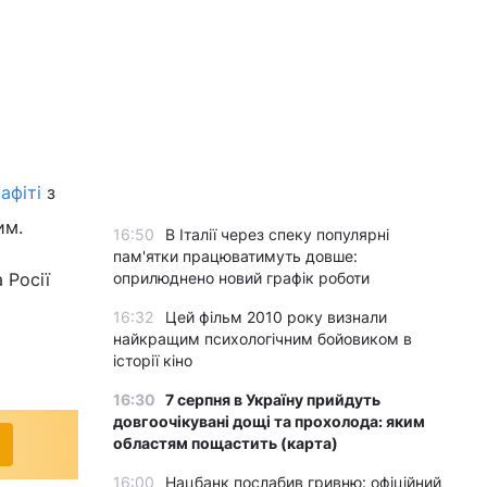
афіті
з
им.
16:50
В Італії через спеку популярні
пам'ятки працюватимуть довше:
 Росії
оприлюднено новий графік роботи
16:32
Цей фільм 2010 року визнали
найкращим психологічним бойовиком в
історії кіно
16:30
7 серпня в Україну прийдуть
довгоочікувані дощі та прохолода: яким
областям пощастить (карта)
16:00
Нацбанк послабив гривню: офіційний