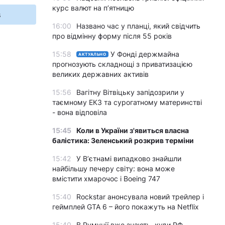
курс валют на п’ятницю
s
16:00
Названо час у планці, який свідчить
про відмінну форму після 55 років
15:58
У Фонді держмайна
АКТУАЛЬНО
прогнозують складнощі з приватизацією
великих державних активів
15:56
Вагітну Вітвіцьку запідозрили у
таємному ЕКЗ та сурогатному материнстві
- вона відповіла
15:45
Коли в України з'явиться власна
балістика: Зеленський розкрив терміни
15:42
У Вʼєтнамі випадково знайшли
найбільшу печеру світу: вона може
вмістити хмарочос і Boeing 747
15:40
Rockstar анонсувала новий трейлер і
геймплей GTA 6 – його покажуть на Netflix
15:40
В Румунії вже знають, куди РФ