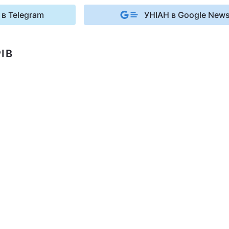
 в Telegram
УНІАН в Google New
ІВ