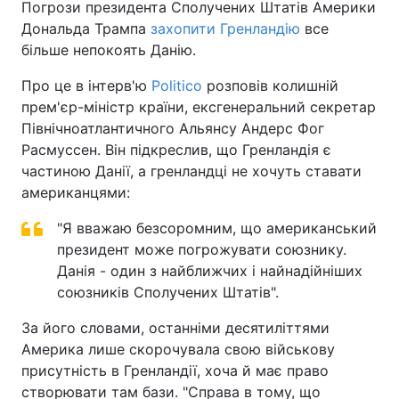
Погрози президента Сполучених Штатів Америки
Дональда Трампа
захопити Гренландію
все
більше непокоять Данію.
Про це в інтерв'ю
Politico
розповів колишній
прем'єр-міністр країни, ексгенеральний секретар
Північноатлантичного Альянсу Андерс Фог
Расмуссен. Він підкреслив, що Гренландія є
частиною Данії, а гренландці не хочуть ставати
американцями:
"Я вважаю безсоромним, що американський
президент може погрожувати союзнику.
Данія - один з найближчих і найнадійніших
союзників Сполучених Штатів".
За його словами, останніми десятиліттями
Америка лише скорочувала свою військову
присутність в Гренландії, хоча й має право
створювати там бази. "Справа в тому, що