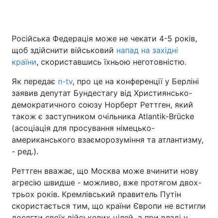
Російська Федерація може не чекати 4-5 років,
Головна
Війна
щоб здійснити військовий
напад на західні
країни
, скориставшись їхньою неготовністю.
Україна
Політика
Як передає
n-tv
, про це на конференції у Берліні
Економіка
Світ
заявив депутат Бундестагу від Християнсько-
демократичного союзу Норберт Реттген, який
Спорт
Наука
також є заступником очільника Atlantik-Brücke
(асоціація для просування німецько-
Техно і зв'язок
Лайт
американського взаєморозуміння та атлантизму,
Зброя
Інциденти
- ред.).
Реттген вважає, що Москва може вчинити нову
Здоров'я
Туризм
агресію швидше - можливо, вже протягом двох-
Цікавинки
Погода
трьох років. Кремлівський правитель Путін
скористається тим, що країни Європи не встигли
Екологія
Регіони
досягти своїх військових цілей, а при владі у