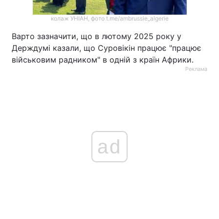
колаж УНІАН, фото t.me/ambrussie_algerie
Варто зазначити, що в лютому 2025 року у
Держдумі казали, що Суровікін працює "працює
військовим радником" в одній з країн Африки.
Реклама
ad