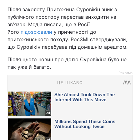
Після заколоту Пригожина Суровікін зник з
публічного простору перестав виходити на
зв'язок. Медіа писали, що в Росії
його
підозрювали
у причетності до
пригожинського походу. РосЗМІ стверджували,
що Суровікін перебував під домашнім арештом.
Після цього новин про долю Суровікіна було не
так уже й багато.
Реклама