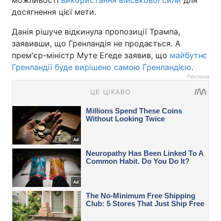
можливості
використання військової сили
для
досягнення цієї мети.
Данія рішуче відкинула пропозиції Трампа,
заявивши, що Гренландія не продається. А
прем'єр-міністр Муте Егеде заявив, що
майбутнє
Гренландії буде вирішено самою Гренландією
.
Реклама