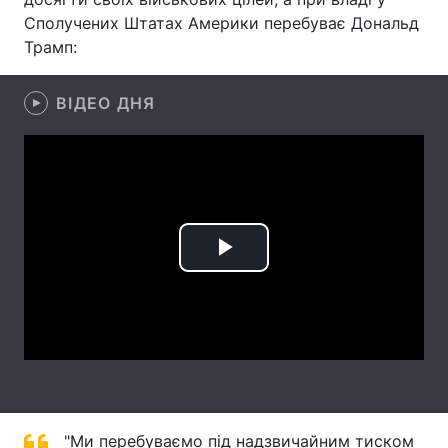
Сполучених Штатах Америки перебуває Дональд
Лонгріди
Трамп:
Відео з Youtube
Статті
ВІДЕО ДНЯ
Інтерв'ю
Думки
Архів
Вакансії
Контакти
Play
Послуги
Video
"Ми перебуваємо під надзвичайним тиском