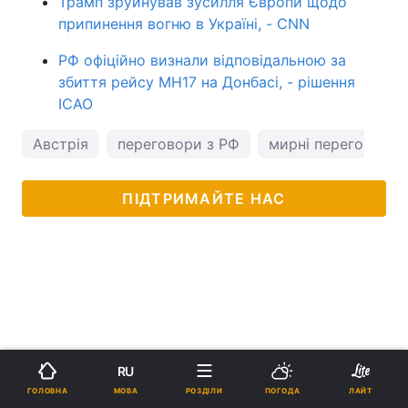
Трамп зруйнував зусилля Європи щодо
припинення вогню в Україні, - CNN
РФ офіційно визнали відповідальною за
збиття рейсу МН17 на Донбасі, - рішення
ICAO
Австрія
переговори з РФ
мирні переговори У
ПІДТРИМАЙТЕ НАС
RU
МОВА
ГОЛОВНА
РОЗДІЛИ
ПОГОДА
ЛАЙТ