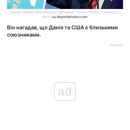
Заяви Трампа збентежили партнерів / Колаж УНІАН / Скриншот,
фото
ua.depositphotos.com
Він нагадав, що Данія та США є близькими
союзниками.
Реклама
ad