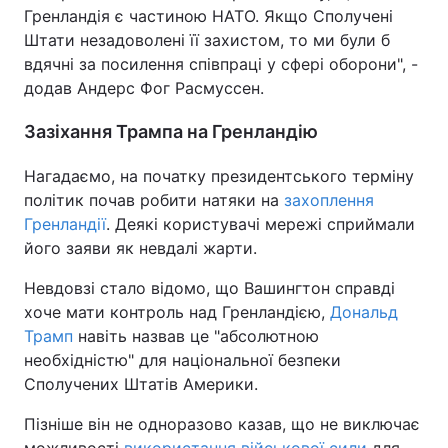
Гренландія є частиною НАТО. Якщо Сполучені
Штати незадоволені її захистом, то ми були б
вдячні за посилення співпраці у сфері оборони", -
додав Андерс Фог Расмуссен.
Зазіхання Трампа на Гренландію
Нагадаємо, на початку президентського терміну
політик почав робити натяки на
захоплення
Гренландії
. Деякі користувачі мережі сприймали
його заяви як невдалі жарти.
Невдовзі стало відомо, що Вашингтон справді
хоче мати контроль над Гренландією,
Дональд
Трамп
навіть назвав це "абсолютною
необхідністю" для національної безпеки
Сполучених Штатів Америки.
Пізніше він не одноразово казав, що не виключає