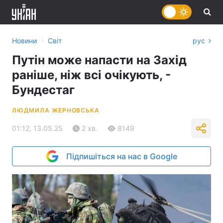
›
Новини
Світ
рус
Путін може напасти на Захід
раніше, ніж всі очікують, -
Бундестаг
ЛЮДМИЛА ЖЕРНОВСЬКА
01:12, 13.05.25
2 хв.
8149
Підпишіться на нас в Google