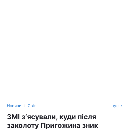
›
Новини
Світ
рус
ЗМІ зʼясували, куди після
заколоту Пригожина зник