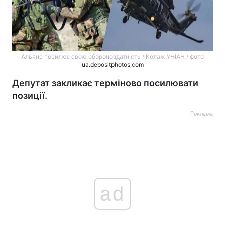
Альянс посилює свою обороноздатність / Колаж УНІАН / фото
ua.depositphotos.com
Депутат закликає терміново посилювати
позиції.
Реклама
ad