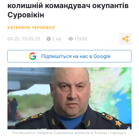
колишній командувач окупантів
Суровікін
КАТЕРИНА ЧЕРНОВОЛ
00:25, 13.05.25
2 хв.
11930
Підпишіться на нас в Google
Російського генерала Суровікіна знайшли в Алжирі / скріншот