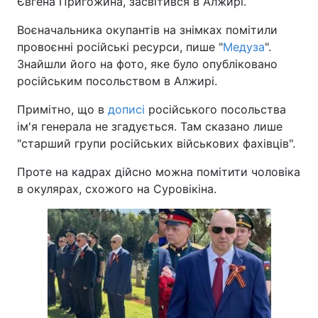
Євгена Пригожина, засвітився в Алжирі.
Воєначальника окупантів на знімках помітили
провоєнні російські ресурси, пише "
Медуза
".
Знайшли його на фото, яке було опубліковано
російським посольством в Алжирі.
Примітно, що в
дописі
російського посольства
ім'я генерала не згадується. Там сказано лише
"старший групи російських військових фахівців".
Проте на кадрах дійсно можна помітити чоловіка
в окулярах, схожого на Суровікіна.