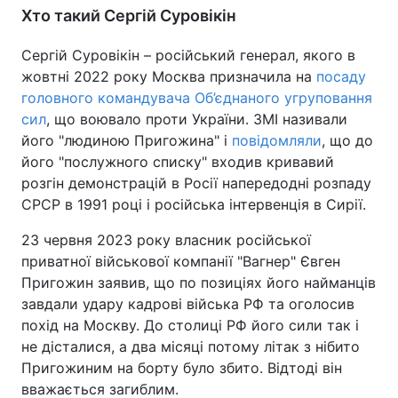
Хто такий Сергій Суровікін
Сергій Суровікін – російський генерал, якого в
жовтні 2022 року Москва призначила на
посаду
головного командувача Об’єднаного угруповання
сил
, що воювало проти України. ЗМІ називали
його "людиною Пригожина" і
повідомляли
, що до
його "послужного списку" входив кривавий
розгін демонстрацій в Росії напередодні розпаду
СРСР в 1991 році і російська інтервенція в Сирії.
23 червня 2023 року власник російської
приватної військової компанії "Вагнер" Євген
Пригожин заявив, що по позиціях його найманців
завдали удару кадрові війська РФ та оголосив
похід на Москву. До столиці РФ його сили так і
не дісталися, а два місяці потому літак з нібито
Пригожиним на борту було збито. Відтоді він
вважається загиблим.