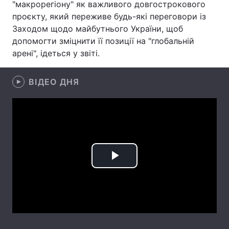
"макрорегіону" як важливого довгострокового
проєкту, який переживе будь-які переговори із
Лонгріди
Заходом щодо майбутнього України, щоб
допомогти зміцнити її позиції на "глобальній
Відео з Youtube
Статті
арені", ідеться у звіті.
Інтерв'ю
Думки
ВІДЕО ДНЯ
Архів
Вакансії
Контакти
Послуги
Play
Video