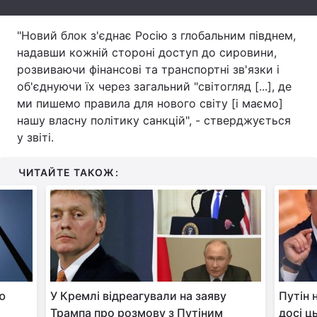
Тема оформлення
"Новий блок з'єднає Росію з глобальним півднем,
надавши кожній стороні доступ до сировини,
розвиваючи фінансові та транспортні зв'язки і
об'єднуючи їх через загальний "світогляд [...], де
ми пишемо правила для нового світу [і маємо]
нашу власну політику санкцій", - стверджується
у звіті.
ЧИТАЙТЕ ТАКОЖ:
ю
У Кремлі відреагували на заяву
Путін 
Трампа про розмову з Путіним
досі ц