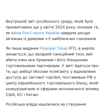
Головна
Війна
Внутрішній звіт російського уряду, який було
презентовано ще у квітні 2024 року, показав те,
Україна
Політика
як
війна Росії проти України
завдала шкоди
зв'язкам із деякими з її найближчих союзників.
Економіка
Світ
Як пише видання
Finansial Times
(FT), в аналізі
Спорт
Наука
зізнається, що західний санкційний тиск зміг
вбити клин між Кремлем і його близькими
Техно і зв'язок
Лайт
торговельними партнерами. У звіті йдеться про
те, що амбіції Москви полягають у відновленні
Зброя
Інциденти
доступу до світової торгівлі, поставивши РФ у
центр євразійського торговельного блоку, який
Здоров'я
Туризм
конкуруватиме зі сферами економічного впливу
США, ЄС і Китаю.
Цікавинки
Погода
Російська влада націлилася на створення
Екологія
Регіони