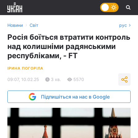
›
Новини
Світ
рус
Росія боїться втратити контроль
над колишніми радянськими
республіками, - FT
ІРИНА ПОГОРІЛА
09:07, 10.02.25
3 хв.
5570
Підпишіться на нас в Google