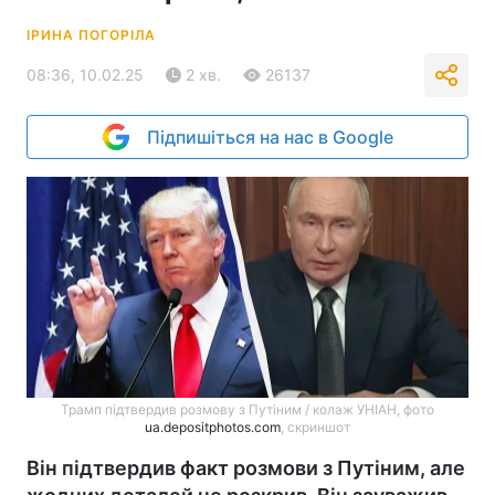
ІРИНА ПОГОРІЛА
08:36, 10.02.25
2 хв.
26137
Підпишіться на нас в Google
Трамп підтвердив розмову з Путіним / колаж УНІАН, фото
ua.depositphotos.com
, скриншот
Він підтвердив факт розмови з Путіним, але