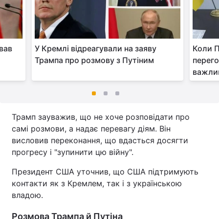
вав
У Кремлі відреагували на заяву
Коли П
Трампа про розмову з Путіним
перего
важли
Трамп зауважив, що не хоче розповідати про
самі розмови, а надає перевагу діям. Він
висловив переконання, що вдасться досягти
прогресу і "зупинити цю війну".
Президент США уточнив, що США підтримують
контакти як з Кремлем, так і з українською
владою.
Розмова Трампа й Путіна