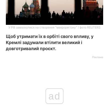
У РФ замахнулися на створення "макрорегіону" / фото REUTERS
Щоб утримати їх в орбіті свого впливу, у
Кремлі задумали втілити великий і
довготривалий проєкт.
Реклама
ad