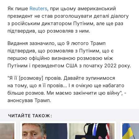
Як пише
Reuters
, при цьому американський
президент не став розголошувати деталі діалогу
з російським диктатором Путіним, але ще раз
підтвердив, що розмовляв з ним.
Видання зазначило, що 9 лютого Трамп
підтвердив, що розмовляв з Путіним, що є
першою офіційно визнаною розмовою між
Путіним і президентом США з початку 2022 року.
"Я її [розмову] провів. Давайте зупинимося
на тому, що я її провів… І я очікую ще набагато
більше розмов. Ми маємо закінчити цю війну", -
анонсував Трамп.
ЧИТАЙТЕ ТАКОЖ: