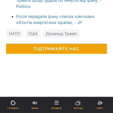
Трампа щодо ударів по енергетиці Ірану, -
Politico
Росія передала Ірану список ключових
обʼєктів енергетики Ізраїлю, - JP
НАТО
США
Дональд Трамп
ПІДТРИМАЙТЕ НАС
RU
МОВА
ГОЛОВНА
РОЗДІЛИ
ПОГОДА
ЛАЙТ