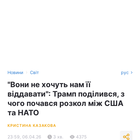
›
Новини
Світ
рус
"Вони не хочуть нам її
віддавати": Трамп поділився, з
чого почався розкол між США
та НАТО
КРИСТИНА КАЗАКОВА
23:59, 06.04.26
3 хв.
4375