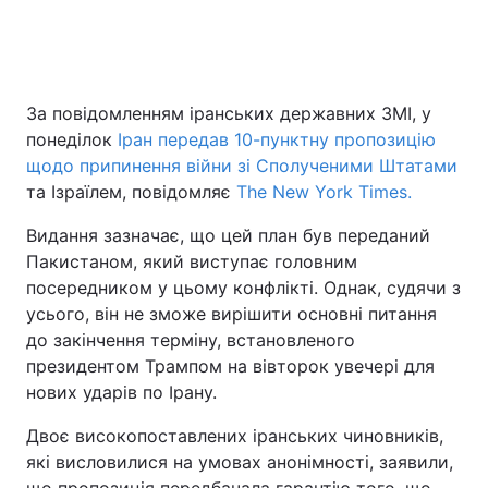
Головна
Війна
За повідомленням іранських державних ЗМІ, у
понеділок
Іран передав 10-пунктну пропозицію
Україна
Політика
щодо припинення війни зі Сполученими Штатами
Економіка
Світ
та Ізраїлем, повідомляє
The New York Times.
Видання зазначає, що цей план був переданий
Спорт
Наука
Пакистаном, який виступає головним
Техно і зв'язок
Лайт
посередником у цьому конфлікті. Однак, судячи з
усього, він не зможе вирішити основні питання
Зброя
Інциденти
до закінчення терміну, встановленого
президентом Трампом на вівторок увечері для
Здоров'я
Туризм
нових ударів по Ірану.
Цікавинки
Погода
Двоє високопоставлених іранських чиновників,
які висловилися на умовах анонімності, заявили,
Екологія
Регіони