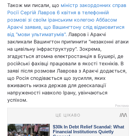
Також ми писали, що
міністр закордонних справ
Росії Сергій Лавров 6 квітня в телефонній
розмові зі своїм іранським колегою Аббасом
Аракчі заявив, що Вашингтону слід відмовитися
від "мови ультиматумів".
Лавров і Аракчі
закликали Вашингтон припинити "незаконні атаки
на цивільну інфраструктуру". Зокрема,
згадується атомна електростанція в Бушері, де
російські фахівці працювали в якості техніків. В
заяві після розмови Лаврова з Аракчі додається,
що Росія сподівається що зусилля, яких
вживають низка держав для деескалації
напруженості навколо Ірану, увінчаються
успіхом.
Реклама