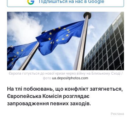
Підпишіться на нас в Google
Європа готується до нової кризи через війну на Близькому Сході /
фото
ua.depositphotos.com
На тлі побоювань, що конфлікт затягнеться,
Європейська Комісія розглядає
запровадження певних заходів.
Реклама