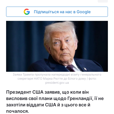
Підпишіться на нас в Google
Заява Трампа пролунала напередодні візиту генерального
секретаря НАТО Марка Рютте до Білого дому / фото:
president.gov.ua
Президент США заявив, що коли він
висловив свої плани щодо Гренландії, її не
захотіли віддати США й з цього все й
почалося.