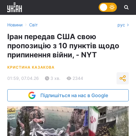
›
Новини
Світ
рус
Іран передав США свою
пропозицію з 10 пунктів щодо
припинення війни, - NYT
КРИСТИНА КАЗАКОВА
01:59, 07.04.26
3 хв.
2344
Підпишіться на нас в Google