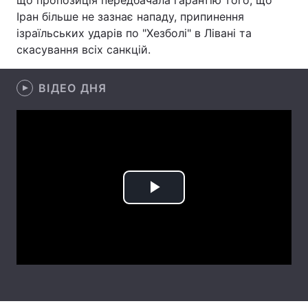
що пропозиція передбачала гарантію того, що
Іран більше не зазнає нападу, припинення
Лонгріди
ізраїльських ударів по "Хезболі" в Лівані та
скасування всіх санкцій.
Відео з Youtube
Статті
ВІДЕО ДНЯ
Інтерв'ю
Думки
Архів
Вакансії
Контакти
Послуги
Play
Video