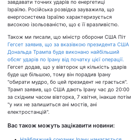
завдавати точних ударів по енергетиці
Ізраїлю. Російська розвідка зауважила, що
енергосистема Ізраїлю характеризується
високою ізольованістю, що є її вразливістю.
Також ми писали, що міністр оборони США Піт
Гегсет заявив, що за вказівкою президента США
Дональда Трампа буде виконано найбільший
обсяг ударів по Ірану від початку цієї операції.
Гегсет додав, що у вівторок ця кількість ударів
буде ще більшою, тому він порадив Ірану
"обирати мудро, бо цей президент не грається".
Трамп заявив, що США дають Ірану час до 20:00
за східним часом вівторка, 7 квітня, інакше потім
"у них не залишиться ані мостів, ані
електростанцій".
Вас також можуть зацікавити новини:
Найближчий союзник Ірану намагається