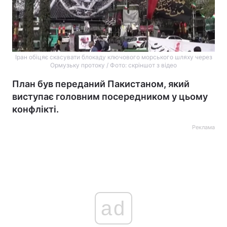
Іран обіцяє скасувати блокаду ключового морського шляху через
Ормузьку протоку / Фото: скріншот з відео
План був переданий Пакистаном, який
виступає головним посередником у цьому
конфлікті.
Реклама
ad