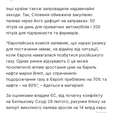
Інші країни також запровадили надзвичайні
заходи. Так, Словенія обмежила закупівлю
палива через його дефіцит на заправках: 50
літрів на день для приватних автомобілів і 200
літрів для підприємств та фермерів.
"Європейська комісія запевняє, що наразі ризику
для постачання немає, на відміну від ситуації,
коли Європа намагалася позбутися російського
газу. Однак ринки відчувають (і це може
посилитися) вплив зростання ціни на барель
нафти марки Brent, що спричинило
подорожчання газу в Європі приблизно на 70% та
нафти – на 60%", – йдеться в матеріалі.
За оціниками владим ЄС, від початку конфлікту
на Билзькому Сході 28 лютого, рахунки блоку за
імпорт викопного палива зросли на 14 млрд євро.
Реклама