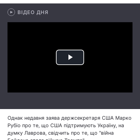
Лонгріди
ВІДЕО ДНЯ
Відео з Youtube
Статті
Інтерв'ю
Думки
Архів
Вакансії
Play
Контакти
Video
Послуги
Однак недавня заява держсекретаря США Марко
Рубіо про те, що США підтримують Україну, на
думку Лаврова, свідчить про те, що "війна