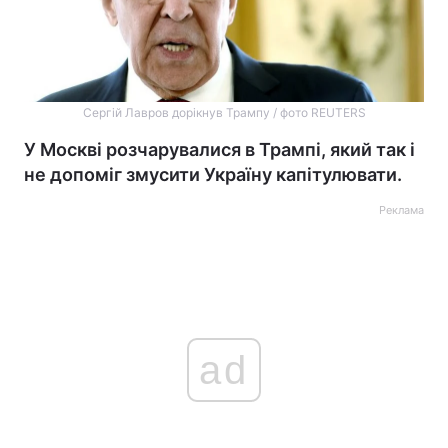
Сергій Лавров дорікнув Трампу / фото REUTERS
У Москві розчарувалися в Трампі, який так і
не допоміг змусити Україну капітулювати.
Реклама
ad