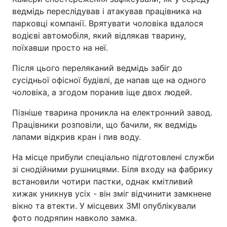
ведмідь переслідував і атакував працівника на
парковці компанії. Врятувати чоловіка вдалося
водієві автомобіля, який відлякав тварину,
поїхавши просто на неї.
Після цього переляканий ведмідь забіг до
сусідньої офісної будівлі, де напав ще на одного
чоловіка, а згодом поранив іще двох людей.
Пізніше тварина проникла на електронний завод.
Працівники розповіли, що бачили, як ведмідь
лапами відкрив кран і пив воду.
На місце прибули спеціально підготовлені служби
зі снодійними рушницями. Біля входу на фабрику
встановили чотири пастки, однак кмітливий
хижак уникнув усіх - він зміг відчинити замкнене
вікно та втекти. У місцевих ЗМІ опублікували
фото подряпин навколо замка.