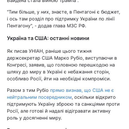
Байдена стала війною Трампа".
Тема оформлення
"Тим більше, у них, знаєте, в Пентагоні є бюджет,
і ось там розділ про підтримку України по лінії
Пентагону", - додав глава МЗС РФ.
Україна та США: останні новини
Як писав УНІАН, раніше цього тижня
держсекретар США Марко Рубіо, виступаючи в
Конгресі, заявив, що головною перешкодою на
шляху до миру в Україні є небажання сторін,
особливо Росії, йти на необхідні компроміси.
Разом з тим Рубіо
прямо визнав, що США не є
нейтральним посередником
, оскільки відкрито
підтримують Україну зброєю та санкціями проти
Росії, але готові й надалі відігравати активну
роль у досягненні миру.