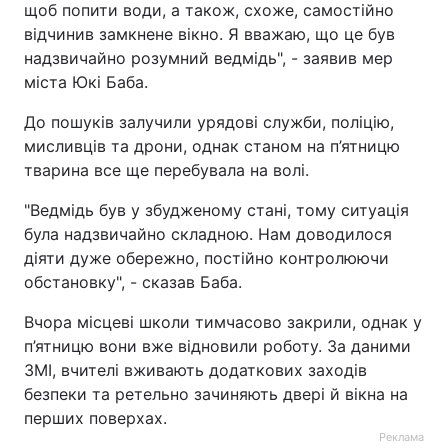
щоб попити води, а також, схоже, самостійно
відчинив замкнене вікно. Я вважаю, що це був
надзвичайно розумний ведмідь", - заявив мер
міста Юкі Баба.
До пошуків залучили урядові служби, поліцію,
мисливців та дрони, однак станом на п’ятницю
тварина все ще перебувала на волі.
"Ведмідь був у збудженому стані, тому ситуація
була надзвичайно складною. Нам доводилося
діяти дуже обережно, постійно контролюючи
обстановку", - сказав Баба.
Вчора місцеві школи тимчасово закрили, однак у
п’ятницю вони вже відновили роботу. За даними
ЗМІ, вчителі вживають додаткових заходів
безпеки та ретельно зачиняють двері й вікна на
перших поверхах.
Реклама