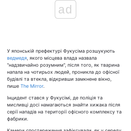
ad
У японській префектурі Фукусіма розшукують
ведмедя
, якого місцева влада назвала
"надзвичайно розумним", після того, як тварина
напала на чотирьох людей, проникла до офісної
будівлі та втекла, відкривши замкнене вікно,
пише
The Mirror
.
Інцидент стався у Фукусімі, де поліція та
мисливці досі намагаються знайти хижака після
серії нападів на території офісного комплексу та
фабрики.
Камери спостереження зафіксували, як у середу