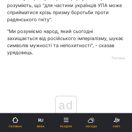
розуміють, що "для частини українців УПА може
сприйматися крізь призму боротьби проти
радянського гніту".
"Ми розуміємо народ, який сьогодні
захищається від російського імперіалізму, шукає
символів мужності та непохитності", - сказав
урядовець.
Реклама
ad
RU
МОВА
ГОЛОВНА
РОЗДІЛИ
ПОГОДА
ЛАЙТ