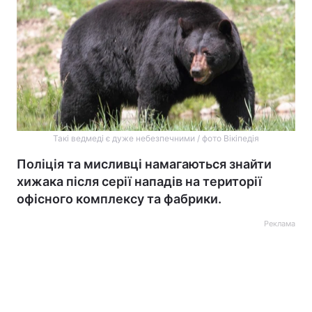
Такі ведмеді є дуже небезпечними / фото Вікіпедія
Поліція та мисливці намагаються знайти
хижака після серії нападів на території
офісного комплексу та фабрики.
Реклама