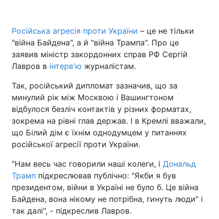
Російська агресія проти України
– це не тільки
"війна Байдена", а й "війна Трампа". Про це
Головна
Війна
заявив міністр закордонних справ РФ Сергій
Україна
Політика
Лавров в
інтерв'ю
журналістам.
Так, російський дипломат зазначив, що за
Економіка
Світ
минулий рік між Москвою і Вашингтоном
Спорт
Наука
відбулося безліч контактів у різних форматах,
зокрема на рівні глав держав. І в Кремлі вважали,
Техно і зв'язок
Лайт
що Білий дім є їхнім однодумцем у питаннях
російської агресії проти України.
Зброя
Інциденти
"Нам весь час говорили наші колеги, і
Дональд
Здоров'я
Туризм
Трамп
підкреслював публічно: "Якби я був
президентом, війни в Україні не було б. Це війна
Цікавинки
Погода
Байдена, вона нікому не потрібна, гинуть люди" і
так далі", - підкреслив Лавров.
Екологія
Регіони