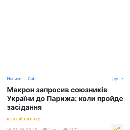
›
Новини
Світ
рус
Макрон запросив союзників
України до Парижа: коли пройде
засідання
ВІТАЛІЙ САЄНКО
16:31, 05.06.26
2 хв.
1371