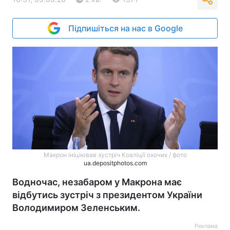
Підпишіться на нас в Google
Макрон ініціював зустріч Коаліції охочих / фото
ua.depositphotos.com
Водночас, незабаром у Макрона має
відбутись зустріч з президентом України
Володимиром Зеленським.
Реклама