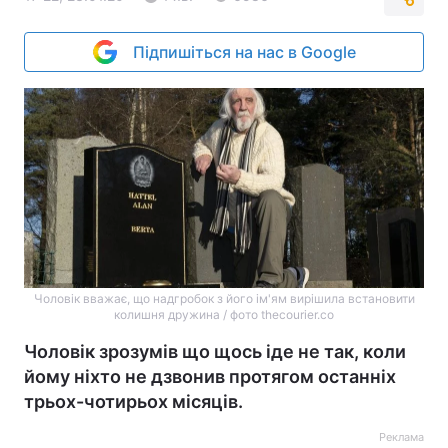
Підпишіться на нас в Google
Чоловік вважає, що надгробок з його ім'ям вирішила встановити
колишня дружина / фото thecourier.co
Чоловік зрозумів що щось іде не так, коли
йому ніхто не дзвонив протягом останніх
трьох-чотирьох місяців.
Реклама