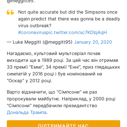
@meggitt95.
Тема оформлення
Not quite accurate but did the Simpsons once
again predict that there was gonna be a deadly
virus outbreak?
#coronavirus
pic.twitter.com/sc7KDbjAqH
— Luke Meggitt (@meggitt95)
January 20, 2020
Нагадаємо, культовий мультсеріал почав
виходити ще в 1989 році. За цей час він отримав
33 премії "Еммі", 34 премії "Енні", приз глядацьких
симпатій у 2016 році і був номінований на
"Оскар" у 2012 році.
Варто відзначити, що "Сімпсони" не раз
пророкували майбутнє. Наприклад, у 2000 році
"Сімпсони" передбачили президентство
Дональда Трампа
.
ПІДТРИМАЙТЕ НАС