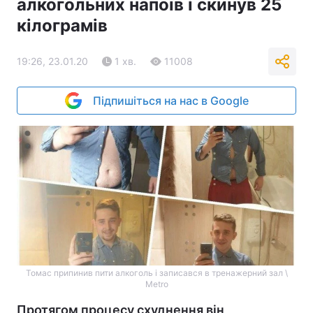
алкогольних напоїв і скинув 25
кілограмів
19:26, 23.01.20
1 хв.
11008
Підпишіться на нас в Google
Томас припинив пити алкоголь і записався в тренажерний зал \
Metro
Протягом процесу схуднення він