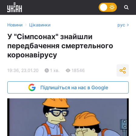
›
Новини
Цікавинки
рус
У "Сімпсонах" знайшли
передбачення смертельного
коронавірусу
19:36, 23.01.20
1 хв.
18546
Підпишіться на нас в Google