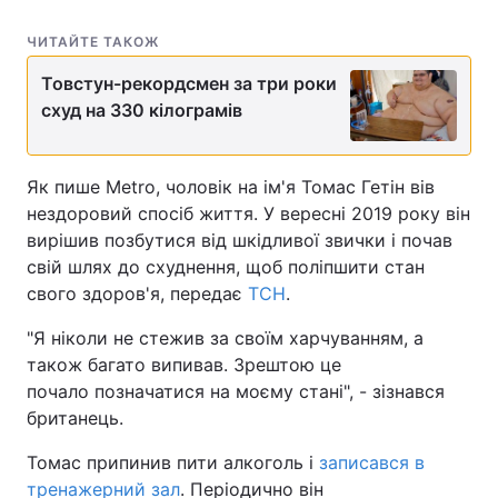
ЧИТАЙТЕ ТАКОЖ
Товстун-рекордсмен за три роки
схуд на 330 кілограмів
Як пише Metro, чоловік на ім'я Томас Гетін вів
нездоровий спосіб життя. У вересні 2019 року він
вирішив позбутися від шкідливої звички і почав
свій шлях до схуднення, щоб поліпшити стан
свого здоров'я, передає
ТСН
.
"Я ніколи не стежив за своїм харчуванням, а
також багато випивав. Зрештою це
почало позначатися на моєму стані", - зізнався
британець.
Томас припинив пити алкоголь і
записався в
тренажерний зал
. Періодично він