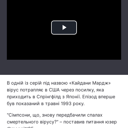
Лонгріди
Відео з Youtube
Статті
Play
Інтерв'ю
Думки
Video
Архів
Вакансії
Контакти
Послуги
В одній із серій під назвою «Кайдани Мардж»
вірус потрапляє в США через посилку, яка
приходить в Спрінгфілд з Японії. Епізод вперше
був показаний в травні 1993 року.
"Сімпсони, що, знову передбачили спалах
смертельного вірусу?" – поставив питання юзер