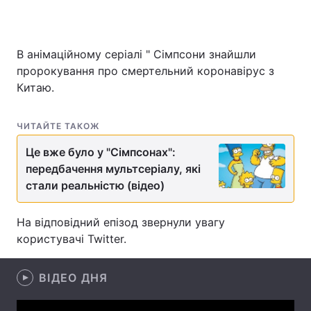
В анімаційному серіалі " Сімпсони знайшли
Головна
Війна
пророкування про смертельний коронавірус з
Китаю.
Україна
Політика
Економіка
Світ
ЧИТАЙТЕ ТАКОЖ
Спорт
Це вже було у "Сімпсонах":
Наука
передбачення мультсеріалу, які
Техно і зв'язок
Лайт
стали реальністю (відео)
Зброя
Інциденти
На відповідний епізод звернули увагу
користувачі Twitter.
Здоров'я
Туризм
Цікавинки
Погода
ВІДЕО ДНЯ
Екологія
Регіони