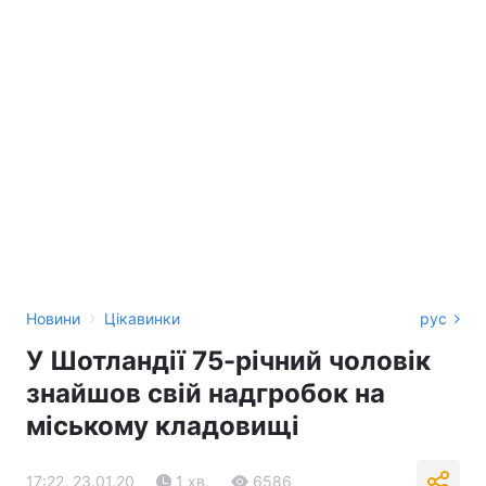
›
Новини
Цікавинки
рус
У Шотландії 75-річний чоловік
знайшов свій надгробок на
міському кладовищі
17:22, 23.01.20
1 хв.
6586