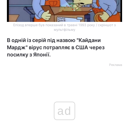
Епізод вперше був показаний в травні 1993 року / скріншот з
мультфільму
В одній із серій під назвою "Кайдани
Мардж" вірус потрапляє в США через
посилку з Японії.
Реклама
ad