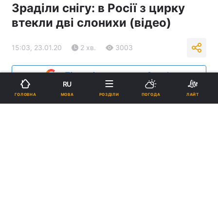
Зраділи снігу: в Росії з цирку
втекли дві слонихи (відео)
15:03, 23.01.20
2 хв.
3003
Підпишіться на нас в Google
RU
МОВА
ГОЛОВНА
РОЗДІЛИ
ПОГОДА
ЛАЙТ
Як заявили у цирку, слонихи "захотіли отримати емоцій перед
тривалим переїздом" / pikabu.ru