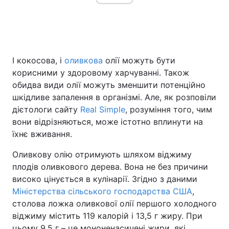
І кокосова, і
оливкова
олії можуть бути
корисними у здоровому харчуванні. Також
обидва види олії можуть зменшити потенційно
шкідливе запалення в організмі. Але, як розповіли
дієтологи сайту
Real Simple
, розуміння того, чим
вони відрізняються, може істотно вплинути на
їхнє вживання.
Оливкову олію отримують шляхом віджиму
плодів оливкового дерева. Вона не без причини
високо цінується в кулінарії. Згідно з даними
Міністерства сільського господарства США
,
столова ложка оливкової олії першого холодного
віджиму містить 119 калорій і 13,5 г жиру. При
цьому 9,5 г – це мононенасичені жири, які