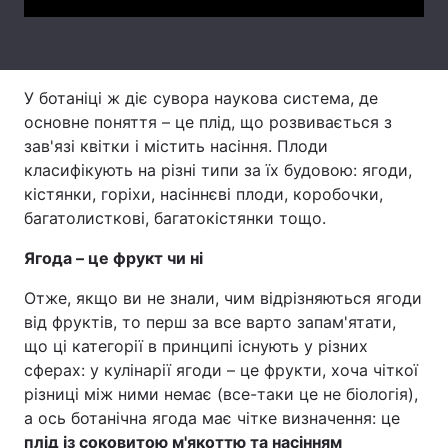
Тема оформлення
У ботаніці ж діє сувора наукова система, де
основне поняття – це плід, що розвивається з
зав'язі квітки і містить насіння. Плоди
класифікують на різні типи за їх будовою: ягоди,
кістянки, горіхи, насіннєві плоди, коробочки,
багатолисткові, багатокістянки тощо.
Ягода – це фрукт чи ні
Отже, якщо ви не знали, чим відрізняються ягоди
від фруктів, то перш за все варто запам'ятати,
що ці категорії в принципі існують у різних
сферах: у кулінарії ягоди – це фрукти, хоча чіткої
різниці між ними немає (все-таки це не біологія),
а ось ботанічна ягода має чітке визначення: це
плід із соковитою м'якоттю та насінням