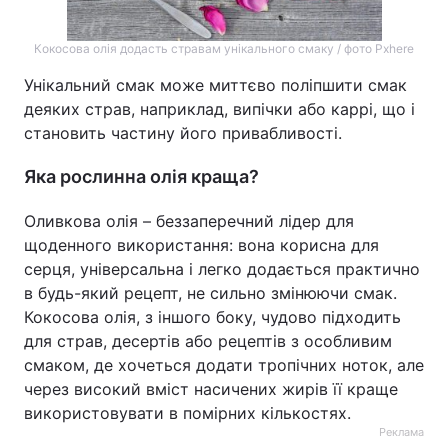
Кокосова олія додасть стравам унікального смаку / фото Pxhere
Унікальний смак може миттєво поліпшити смак
деяких страв, наприклад, випічки або каррі, що і
становить частину його привабливості.
Яка рослинна олія краща?
Оливкова олія – беззаперечний лідер для
щоденного використання: вона корисна для
серця, універсальна і легко додається практично
в будь-який рецепт, не сильно змінюючи смак.
Кокосова олія, з іншого боку, чудово підходить
для страв, десертів або рецептів з особливим
смаком, де хочеться додати тропічних ноток, але
через високий вміст насичених жирів її краще
використовувати в помірних кількостях.
Реклама