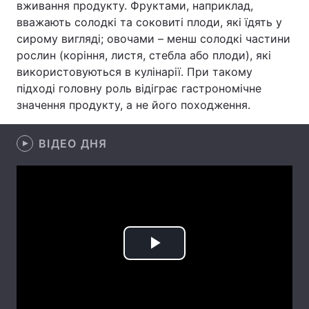
вживання продукту. Фруктами, наприклад,
вважають солодкі та соковиті плоди, які їдять у
Лонгріди
сирому вигляді; овочами – менш солодкі частини
рослин (коріння, листя, стебла або плоди), які
Відео з Youtube
Статті
використовуються в кулінарії. При такому
підході головну роль відіграє гастрономічне
Інтерв'ю
Думки
значення продукту, а не його походження.
Архів
Вакансії
ВІДЕО ДНЯ
Контакти
Послуги
Play
Video