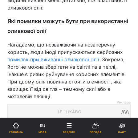
людини вивчені менш детально, ніж властивості
оливкової олії.
Які помилки можуть бути при використанні
оливкової олії
Нагадаємо, що незважаючи на незаперечну
користь, люди іноді припускаються серйозних
помилок при вживанні оливкової олії
. Зокрема,
його не можна зберігати на світлі та в теплі,
інакше є ризик руйнування корисних елементів.
При цьому олія повинна стояти в ємності, яка
захищає її від світла – темному склі або в
металевій пляшці.
Реклама
RU
МОВА
ГОЛОВНА
РОЗДІЛИ
ПОГОДА
ЛАЙТ