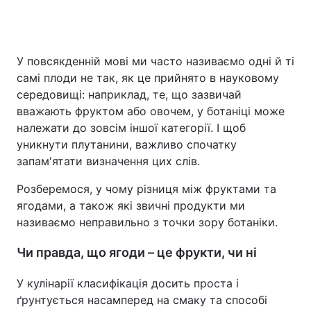
Головна
Війна
У повсякденній мові ми часто називаємо одні й ті
самі плоди не так, як це прийнято в науковому
Україна
Політика
середовищі: наприклад, те, що зазвичай
вважають фруктом або овочем, у ботаніці може
Економіка
Світ
належати до зовсім іншої категорії. І щоб
уникнути плутанини, важливо спочатку
Спорт
Наука
запам'ятати визначення цих слів.
Техно і зв'язок
Лайт
Розберемося, у чому різниця між фруктами та
ягодами, а також які звичні продукти ми
Зброя
Інциденти
називаємо неправильно з точки зору ботаніки.
Здоров'я
Туризм
Чи правда, що ягоди – це фрукти, чи ні
Цікавинки
Погода
У кулінарії класифікація досить проста і
ґрунтується насамперед на смаку та способі
Екологія
Регіони