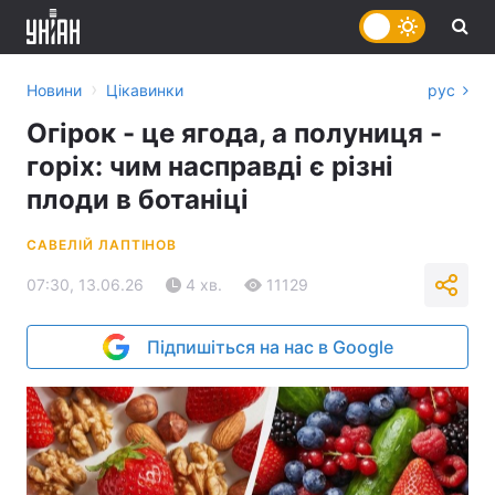
›
Новини
Цікавинки
рус
Огірок - це ягода, а полуниця -
горіх: чим насправді є різні
плоди в ботаніці
САВЕЛІЙ ЛАПТІНОВ
07:30, 13.06.26
4 хв.
11129
Підпишіться на нас в Google