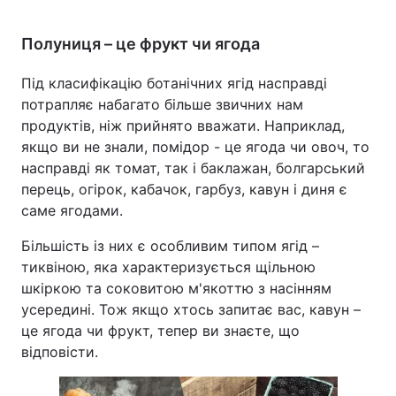
Полуниця – це фрукт чи ягода
Під класифікацію ботанічних ягід насправді
потрапляє набагато більше звичних нам
продуктів, ніж прийнято вважати. Наприклад,
якщо ви не знали, помідор - це ягода чи овоч, то
насправді як томат, так і баклажан, болгарський
перець, огірок, кабачок, гарбуз, кавун і диня є
саме ягодами.
Більшість із них є особливим типом ягід –
тиквіною, яка характеризується щільною
шкіркою та соковитою м'якоттю з насінням
усередині. Тож якщо хтось запитає вас, кавун –
це ягода чи фрукт, тепер ви знаєте, що
відповісти.