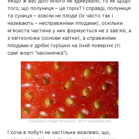
Якщо ж вас досі нічого не здивувало, то як щодо
того, що полуниця – це горіх? І справді, полуниця
та суниця – зовсім не плоди (їх часто так і
називають – несправжніми плодами), оскільки
м'ясиста частина у них формується не з зав'язі, а
з квітколожа (основи квітки), а справжніми
плодами є дрібні горішки на їхній поверхні (ті
самі жовті "насіннячка").
Справжні плоди полуниці / фото wikipedia.org
І хоча в побуті не настільки важливо, що,