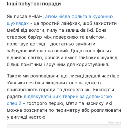
Інші побутові поради
Як писав УНІАН,
алюмінієва фольга в кухонних
шухлядах
- це простий лайфхак, щоб захистити
меблі від вологи, пилу та залишків їжі. Вона
створює бар’єр між поверхнею та вмістом,
полегшує догляд – достатньо замінити
забруднений шар на новий. Додатково фольга
відбиває світло, роблячи вміст глибоких шухляд
більш помітним і зручним для користування.
Також ми розповідали, що лисиці дедалі частіше
з’являються біля людських осель, адже їх
приваблюють городи та джерела їжі. Експерти
радять
відлякувати цих тварин за допомогою
спецій
– гострого перцю, м’яти та часнику, які
можна розсипати по периметру або розпилювати
у вигляді настою.
Реклама