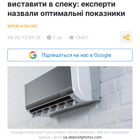
виставити в спеку: експерти
назвали оптимальні показники
ЮРІЙ КОБЗАР
06:20, 13.06.26
3 хв.
13407
Підпишіться на нас в Google
Кондиціонер варто регулярно обслуговувати, аби він працював
краще / фото
ua.depositphotos.com