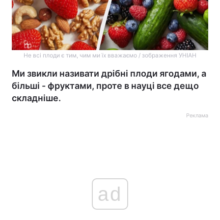
Не всі плоди є тим, чим ми їх вважаємо / зображення УНІАН
Ми звикли називати дрібні плоди ягодами, а
більші - фруктами, проте в науці все дещо
складніше.
Реклама
ad