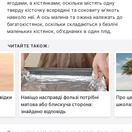
ягодами, а кістянками, оскільки містять одну
тверду кісточку всередині та соковиту м'якоть
навколо неї. А ось малина та ожина належать до
багатокістянок, оскільки складаються з безлічі
маленьких кістянок, об'єднаних в один плід.
ЧИТАЙТЕ ТАКОЖ:
відки
Навіщо насправді фользі потрібні
Про це
матова або блискуча сторона:
школах
знайдено відповідь