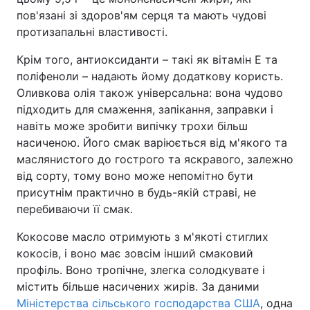
пов'язані зі здоров'ям серця та мають чудові
протизапальні властивості.
Крім того, антиоксиданти – такі як вітамін Е та
поліфеноли – надають йому додаткову користь.
Оливкова олія також універсальна: вона чудово
підходить для смаження, запікання, заправки і
навіть може зробити випічку трохи більш
насиченою. Його смак варіюється від м'якого та
маслянистого до гострого та яскравого, залежно
від сорту, тому воно може непомітно бути
присутнім практично в будь-якій страві, не
перебиваючи її смак.
Кокосове масло отримують з м'якоті стиглих
кокосів, і воно має зовсім інший смаковий
профіль. Воно тропічне, злегка солодкувате і
містить більше насичених жирів. За даними
Міністерства сільського господарства США
, одна