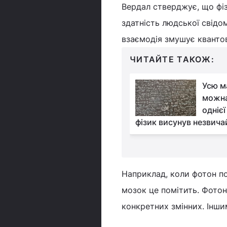
Вердал стверджує, що фіз
здатність людської свідом
взаємодія змушує квантов
ЧИТАЙТЕ ТАКОЖ:
Навіщо ставити сіль у
Усю м
холодильник:
можна
журналістка
однієї
я дієвим лайфхаком
фізик висунув незвича
Наприклад, коли фотон по
мозок це помітить. Фотон 
конкретних змінних. Інш