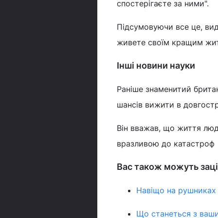
спостерігаєте за ними".
Підсумовуючи все це, вид
живете своїм кращим житт
Інші новини науки
Раніше знаменитий брита
шансів вижити в довгостр
Він вважав, що життя люд
вразливою до катастроф
Вас також можуть заці
Навіщо на рушниках 
Що станеться з ваши