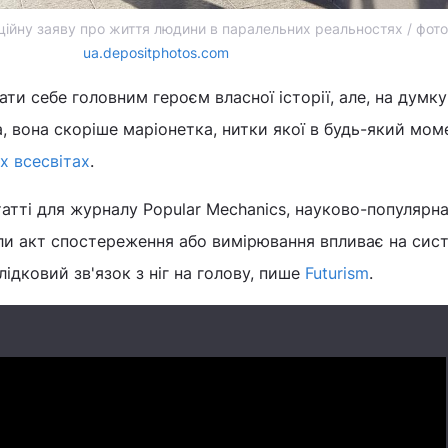
ційну заяву про життя людини в паралельних реальностях / фото
ua.depositphotos.com
и себе головним героєм власної історії, але, на думку
 вона скоріше маріонетка, нитки якої в будь-який мом
х всесвітах
.
атті для журналу Popular Mechanics, науково-популярна
оли акт спостереження або вимірювання впливає на сист
ідковий зв'язок з ніг на голову, пише
Futurism
.