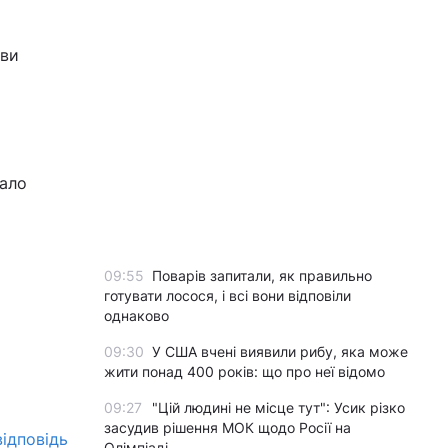
 ви
мало
09:55
Поварів запитали, як правильно
готувати лосося, і всі вони відповіли
однаково
09:30
У США вчені виявили рибу, яка може
жити понад 400 років: що про неї відомо
09:27
"Цій людині не місце тут": Усик різко
засудив рішення МОК щодо Росії на
ідповідь
Олімпіаді