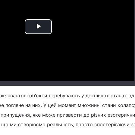
Play
Video
ак: квантові об'єкти перебувають у декількох станах о
не погляне на них. У цей момент множинні стани колапсу
 припущення, яке може призвести до різних езотеричн
, що ми створюємо реальність, просто спостерігаючи з