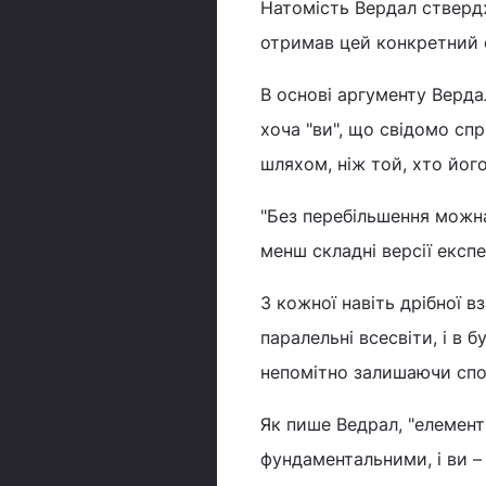
Натомість Вердал стверд
отримав цей конкретний фо
В основі аргументу Верда
хоча "ви", що свідомо сп
шляхом, ніж той, хто йог
"Без перебільшення можна 
менш складні версії експ
З кожної навіть дрібної в
паралельні всесвіти, і в 
непомітно залишаючи спо
Як пише Ведрал, "елементи
фундаментальними, і ви –