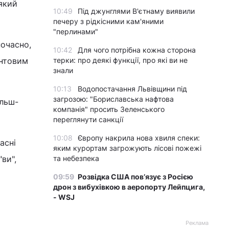
який
10:49
Під джунглями В'єтнаму виявили
печеру з рідкісними кам'яними
"перлинами"
ночасно,
10:42
Для чого потрібна кожна сторона
антовим
терки: про деякі функції, про які ви не
знали
10:13
Водопостачання Львівщини під
загрозою: "Бориславська нафтова
ільш-
компанія" просить Зеленського
переглянути санкції
10:08
Європу накрила нова хвиля спеки:
асні
яким курортам загрожують лісові пожежі
ви",
та небезпека
09:59
Розвідка США пов’язує з Росією
дрон з вибухівкою в аеропорту Лейпцига,
- WSJ
Реклама