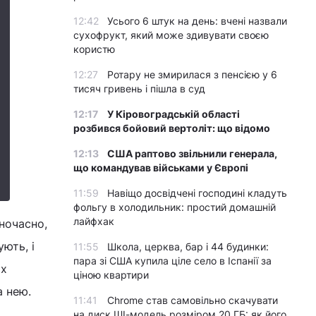
12:42
Усього 6 штук на день: вчені назвали
сухофрукт, який може здивувати своєю
користю
12:27
Ротару не змирилася з пенсією у 6
тисяч гривень і пішла в суд
12:17
У Кіровоградській області
розбився бойовий вертоліт: що відомо
12:13
США раптово звільнили генерала,
що командував військами у Європі
11:59
Навіщо досвідчені господині кладуть
фольгу в холодильник: простий домашній
лайфхак
дночасно,
ють, і
11:55
Школа, церква, бар і 44 будинки:
пара зі США купила ціле село в Іспанії за
их
ціною квартири
а нею.
11:41
Chrome став самовільно скачувати
на диск ШІ-модель розміром 20 ГБ: як його