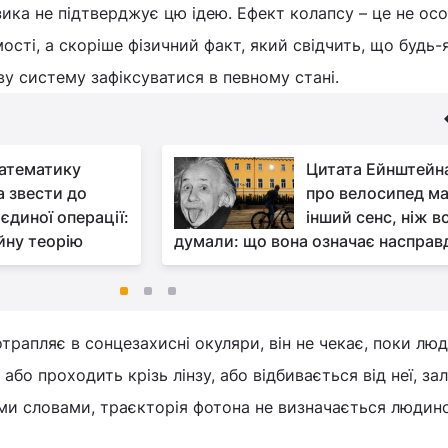
ика не підтверджує цю ідею. Ефект колапсу – це не ос
ості, а скоріше фізичний факт, який свідчить, що будь-
у систему зафіксуватися в певному стані.
атематику
Цитата Ейнштейн
 звести до
про велосипед м
 єдиної операції:
інший сенс, ніж вс
йну теорію
думали: що вона означає насправ
трапляє в сонцезахисні окуляри, він не чекає, поки лю
або проходить крізь лінзу, або відбивається від неї, за
ими словами, траєкторія фотона не визначається людин