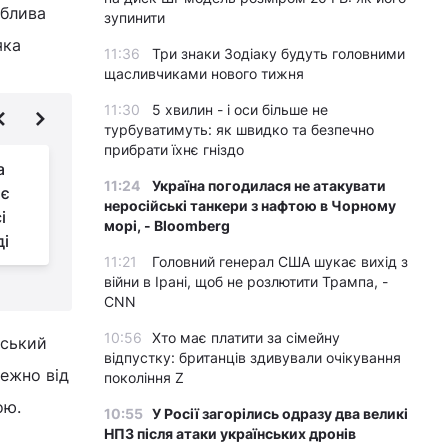
облива
зупинити
яка
11:36
Три знаки Зодіаку будуть головними
щасливчиками нового тижня
11:30
5 хвилин - і оси більше не
турбуватимуть: як швидко та безпечно
прибрати їхнє гніздо
а
Навіщо ставити сіль у
11:24
Україна погодилася не атакувати
ає
холодильник:
неросійські танкери з нафтою в Чорному
і
журналістка
морі, - Bloomberg
ді
поділилася дієвим лайфхаком
ф
11:21
Головний генерал США шукає вихід з
війни в Ірані, щоб не розлютити Трампа, -
CNN
10:56
Хто має платити за сімейну
дський
відпустку: британців здивували очікування
лежно від
покоління Z
ою.
10:55
У Росії загорілись одразу два великі
НПЗ після атаки українських дронів