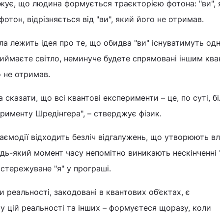
жує, що людина формується траєкторією фотона: "ви", 
тон, відрізняється від "ви", який його не отримав.
ла лежить ідея про те, що обидва "ви" існуватимуть од
риймаєте світло, неминуче будете спрямовані іншим кв
о не отримав.
сказати, що всі квантові експерименти – це, по суті, б
ерименту Шредінгера", – стверджує фізик.
заємодії відходить безліч відгалужень, що утворюють вл
будь-який момент часу непомітно виникають нескінченні "
стережуване "я" у програші.
 реальності, закодовані в квантових об’єктах, є
 у цій реальності та інших – формуєтеся щоразу, коли