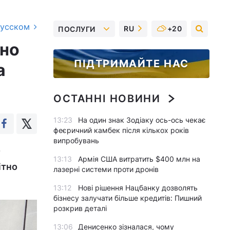
русском
RU
+20
ПОСЛУГИ
тно
ПІДТРИМАЙТЕ НАС
а
ОСТАННІ НОВИНИ
13:23
На один знак Зодіаку ось-ось чекає
феєричний камбек після кількох років
випробувань
о
13:13
Армія США витратить $400 млн на
ітно
лазерні системи проти дронів
13:12
Нові рішення Нацбанку дозволять
бізнесу залучати більше кредитів: Пишний
розкрив деталі
13:06
Денисенко зізналася, чому