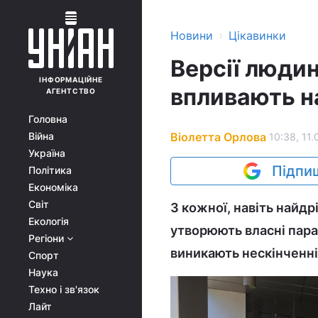
›
Новини
Цікавинки
Версії людин
ІНФОРМАЦІЙНЕ
впливають на
АГЕНТСТВО
Головна
Віолетта Орлова
Війна
10:38, 11.
Україна
Підпиш
Політика
Економіка
Світ
З кожної, навіть найдр
Екологія
утворюють власні парал
Регіони
виникають нескінченні 
Спорт
Наука
Техно і зв'язок
Лайт