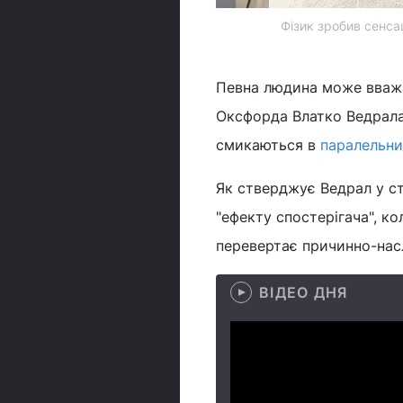
Фізик зробив сенса
Певна людина може вважат
Оксфорда Влатко Ведрала,
смикаються в
паралельни
Як стверджує Ведрал у ст
"ефекту спостерігача", к
перевертає причинно-насл
ВІДЕО ДНЯ