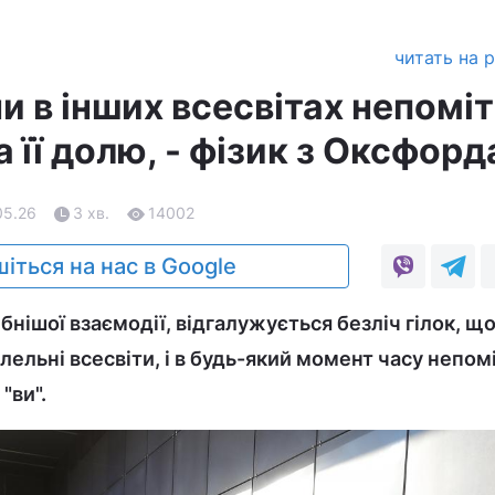
читать на 
и в інших всесвітах непомі
 її долю, - фізик з Оксфорд
05.26
3 хв.
14002
іться на нас в Google
ібнішої взаємодії, відгалужується безліч гілок, щ
ельні всесвіти, і в будь-який момент часу непом
"ви".