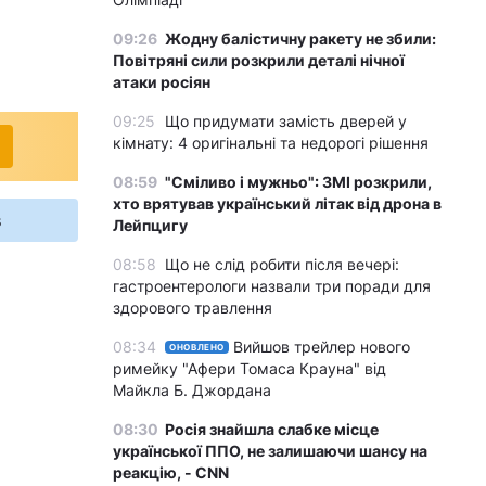
09:26
Жодну балістичну ракету не збили:
Повітряні сили розкрили деталі нічної
атаки росіян
09:25
Що придумати замість дверей у
кімнату: 4 оригінальні та недорогі рішення
08:59
"Сміливо і мужньо": ЗМІ розкрили,
хто врятував український літак від дрона в
s
Лейпцигу
08:58
Що не слід робити після вечері:
гастроентерологи назвали три поради для
здорового травлення
08:34
Вийшов трейлер нового
ОНОВЛЕНО
римейку "Афери Томаса Крауна" від
Майкла Б. Джордана
08:30
Росія знайшла слабке місце
української ППО, не залишаючи шансу на
реакцію, - CNN