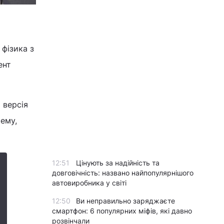
 фізика з
ент
 версія
ему,
12:51
Цінують за надійність та
довговічність: названо найпопулярнішого
автовиробника у світі
12:50
Ви неправильно заряджаєте
смартфон: 6 популярних міфів, які давно
розвінчали