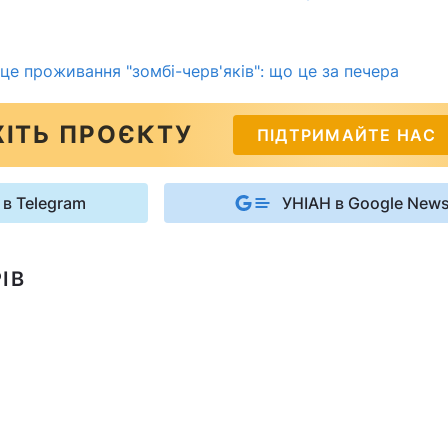
сце проживання "зомбі-черв'яків": що це за печера
ІТЬ ПРОЄКТУ
ПІДТРИМАЙТЕ НАС
 в Telegram
УНІАН в Google New
ІВ