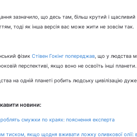
ання зазначило, що десь там, більш крутий і щасливий
ям, тоді як інша версія вас може жити не зовсім так.
нський фізик
Стівен Гокінг
попереджав
, що у людства 
оковій перспективі, якщо воно не освоїть інші планети.
ства на одній планеті робить людську цивілізацію дуже
кавити новини:
роблять смужки по краях: пояснення експерта
м тиском, якщо щодня вживати ложку оливкової олії: в