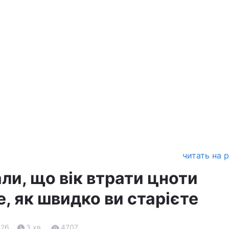
читать на 
али, що вік втрати цноти
е, як швидко ви старієте
.26
3 хв.
4707