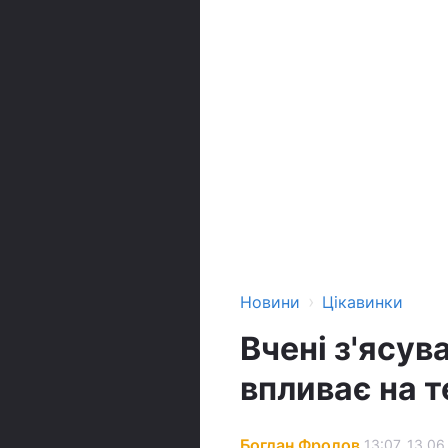
›
Новини
Цікавинки
Вчені з'ясув
впливає на т
Богдан Фролов
13:07, 13.06