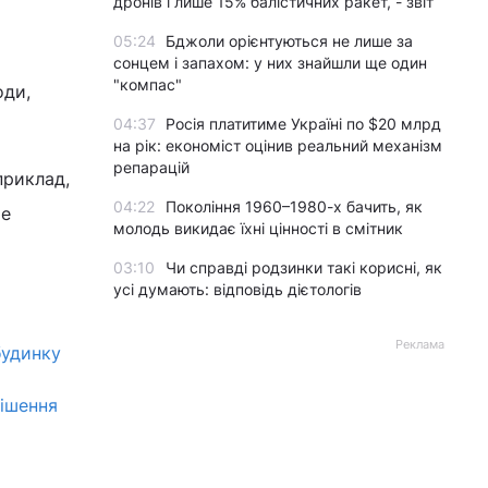
дронів і лише 15% балістичних ракет, - звіт
05:24
Бджоли орієнтуються не лише за
сонцем і запахом: у них знайшли ще один
"компас"
оди,
04:37
Росія платитиме Україні по $20 млрд
на рік: економіст оцінив реальний механізм
репарацій
приклад,
04:22
Покоління 1960–1980-х бачить, як
ше
молодь викидає їхні цінності в смітник
03:10
Чи справді родзинки такі корисні, як
усі думають: відповідь дієтологів
Реклама
будинку
рішення