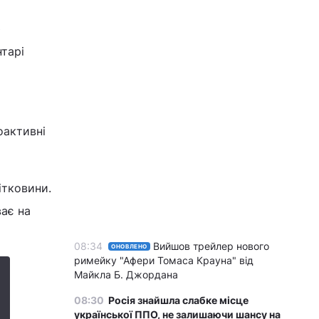
ю
тарі
оактивні
ітковини.
ає на
08:34
Вийшов трейлер нового
ОНОВЛЕНО
римейку "Афери Томаса Крауна" від
Майкла Б. Джордана
08:30
Росія знайшла слабке місце
української ППО, не залишаючи шансу на