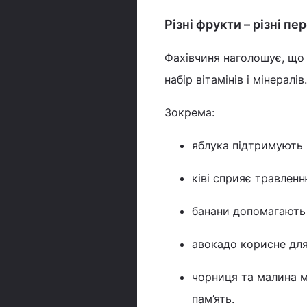
Різні фрукти – різні пе
Фахівчиня наголошує, що 
набір вітамінів і мінералі
Зокрема:
яблука підтримують 
ківі сприяє травлен
банани допомагають
авокадо корисне для
чорниця та малина м
пам’ять.