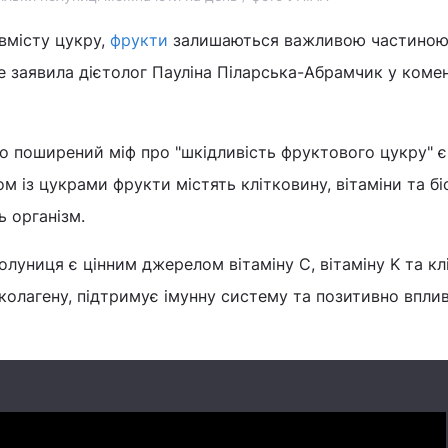
вмісту цукру,
фрукти
залишаються важливою частино
е заявила дієтолог Пауліна Піларська-Абрамчик у комен
о поширений міф про "шкідливість фруктового цукру" є
м із цукрами фрукти містять клітковину, вітаміни та бі
ь організм.
олуниця є цінним джерелом вітаміну C, вітаміну K та кл
олагену, підтримує імунну систему та позитивно вплив