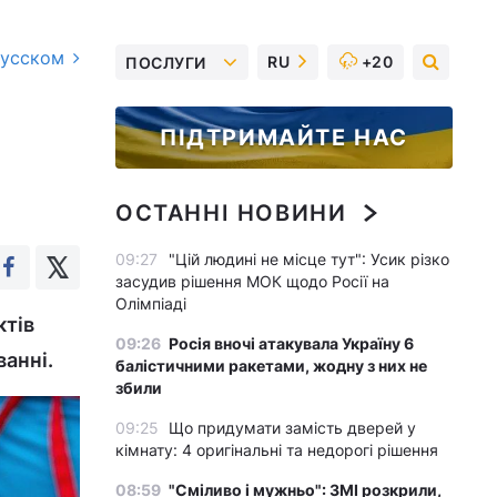
русском
RU
+20
ПОСЛУГИ
ПІДТРИМАЙТЕ НАС
ОСТАННІ НОВИНИ
09:27
"Цій людині не місце тут": Усик різко
засудив рішення МОК щодо Росії на
Олімпіаді
ктів
09:26
Росія вночі атакувала Україну 6
ванні.
балістичними ракетами, жодну з них не
збили
09:25
Що придумати замість дверей у
кімнату: 4 оригінальні та недорогі рішення
08:59
"Сміливо і мужньо": ЗМІ розкрили,