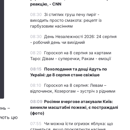
реакцію, - CNN
08:30
Зі стиглих груш печу пиріг -
виходить просто смакота: рецепт із
гарбузовим насінням
08:30
День Незалежності 2026: 24 серпня
- робочий день чи вихідний
08:20
Гороскоп на 8 серпня за картами
Таро: Дівам - суперечки, Ракам - емоції
08:15
Похолодання та дощі йдуть по
Україні: де 8 серпня стане свіжіше
08:10
Гороскоп на 8 серпня: Левам –
відпочинок, Козерогам – зустріч з рідними
08:09
Росіяни вчергове атакували Київ:
виникли масштабні пожежі, є постраждалі
ень –
(фото)
ують цю
07:55
Чи можна їсти огризок яблука: що
станеться, якщо проковтнути насіння