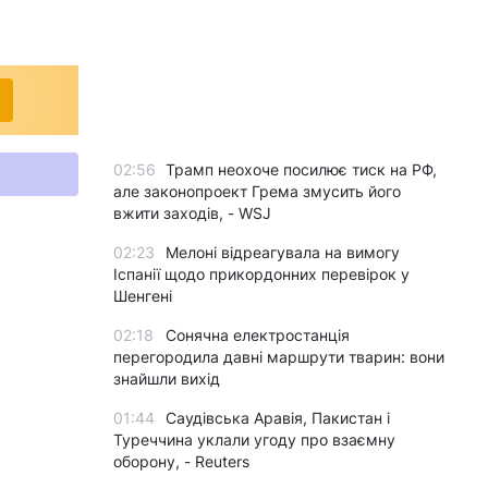
02:56
Трамп неохоче посилює тиск на РФ,
але законопроект Грема змусить його
вжити заходів, - WSJ
02:23
Мелоні відреагувала на вимогу
Іспанії щодо прикордонних перевірок у
Шенгені
02:18
Сонячна електростанція
перегородила давні маршрути тварин: вони
знайшли вихід
01:44
Саудівська Аравія, Пакистан і
Туреччина уклали угоду про взаємну
оборону, - Reuters