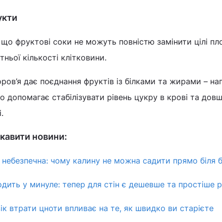
укти
 що фруктові соки не можуть повністю замінити цілі пл
тньої кількості клітковини.
ов’я дає поєднання фруктів із білками та жирами – на
о допомагає стабілізувати рівень цукру в крові та дов
.
кавити новини:
а небезпечна: чому калину не можна садити прямо біля 
одить у минуле: тепер для стін є дешевше та простіше 
вік втрати цноти впливає на те, як швидко ви старієте