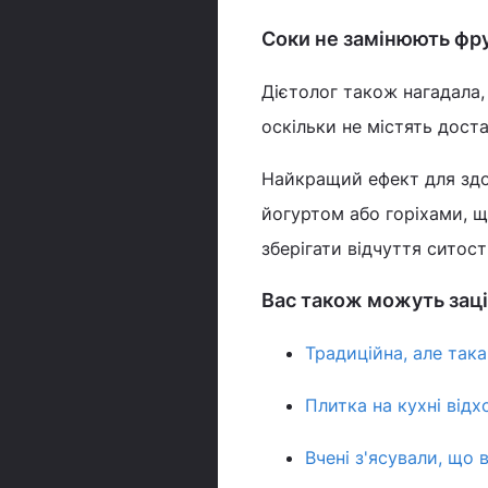
Соки не замінюють фр
Дієтолог також нагадала,
оскільки не містять доста
Найкращий ефект для здор
йогуртом або горіхами, щ
зберігати відчуття ситості
Вас також можуть заці
Традиційна, але так
Плитка на кухні відх
Вчені з'ясували, що 