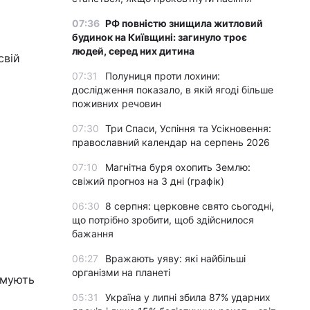
07:36
РФ повністю знищила житловий
будинок на Київщині: загинуло троє
людей, серед них дитина
свій
07:31
Полуниця проти лохини:
дослідження показало, в якій ягоді більше
поживних речовин
07:30
Три Спаси, Успіння та Усікновення:
православний календар на серпень 2026
07:10
Магнітна буря охопить Землю:
свіжий прогноз на 3 дні (графік)
06:30
8 серпня: церковне свято сьогодні,
що потрібно зробити, щоб здійснилося
бажання
06:27
Вражають уяву: які найбільші
організми на планеті
имують
05:31
Україна у липні збила 87% ударних