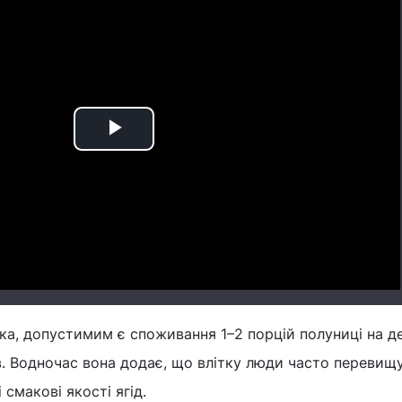
Play
Video
тка, допустимим є споживання 1–2 порцій полуниці на д
в. Водночас вона додає, що влітку люди часто перевищ
 смакові якості ягід.