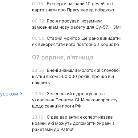
01:15
Експерти назвали 10 речей, які
варто знати про Прагу перед поїздкою
00:32
Росія просуває іноземним
замовникам нову ракету для Су-57, - ЗМІ
00:05
Старий монітор ще рано викидати:
як використати його повторно з користю
07 серпня, п'ятниця
23:58
Вчені знайшли молоток зі слонової
кістки віком 500 000 років: про що він
свідчить
русском
23:53
Зеленський відреагував на
ухвалення Сенатом США законопроєкту
щодо санкцій проти РФ
23:19
Є два варіанти: експерт назвав
країни, які можуть допомогти Україні з
ракетами до Patriot