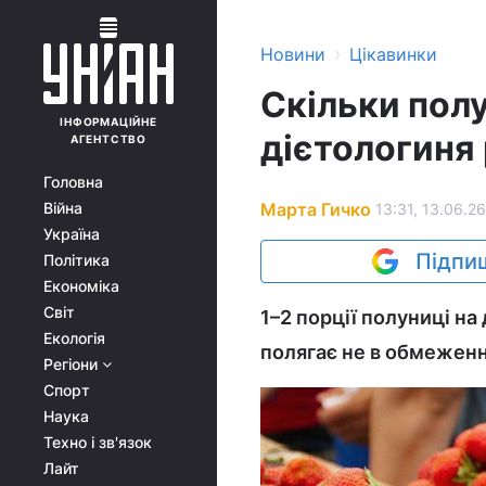
›
Новини
Цікавинки
Скільки полу
ІНФОРМАЦІЙНЕ
дієтологиня 
АГЕНТСТВО
Головна
Марта Гичко
Війна
13:31, 13.06.26
Україна
Підпиш
Політика
Економіка
Світ
1–2 порції полуниці на
Екологія
полягає не в обмеженн
Регіони
Спорт
Наука
Техно і зв'язок
Лайт