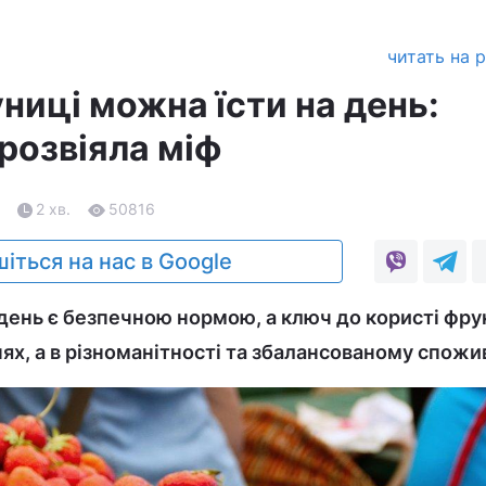
читать на 
ниці можна їсти на день:
розвіяла міф
2 хв.
50816
іться на нас в Google
 день є безпечною нормою, а ключ до користі фру
ях, а в різноманітності та збалансованому спожи