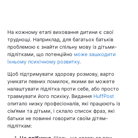
Головна
Війна
На кожному етапі виховання дитини є свої
труднощі. Наприклад, для багатьох батьків
Україна
Політика
проблемою є знайти спільну мову із дітьми-
Економіка
Світ
підлітками, що потенційно
може зашкодити
їхньому психічному розвитку
.
Спорт
Наука
Щоб підтримувати здорову розмову, варто
Техно і зв'язок
Лайт
уникати певних помилок, якими ви можете
налаштувати підлітка проти себе, або просто
Зброя
Інциденти
травмувати його психіку. Видання
HuffPost
опитало низку професіоналів, які працюють із
Здоров'я
Туризм
сім’ями та дітьми, і склало список фраз, які
батьки не повинні говорити своїм дітям-
Цікавинки
Погода
підліткам:
Екологія
Регіони