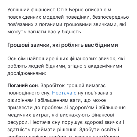
Успішний фінансист Стів Бернс описав сім
повсякденних моделей поведінки, безпосередньо
пов'язаних з поганими грошовими звичками, які
можуть загнати вас у бідність.
Грошові звички, які роблять вас бідними
Ось сім найпоширеніших фінансових звичок, які
роблять людей бідними, згідно з академічними
дослідженнями:
Поганий сон
. Заробіток грошей вимагає
повноцінного сну.
Нестача с
ну пов'язана з
ожирінням і збільшенням ваги, що може
призвести до проблем зі здоров'ям і збільшення
медичних витрат, які виснажують фінансові
ресурси. Нестача сну порушує здорові звички і
здатність приймати рішення. Здобути освіту і
зробити успішну кар'єру в умовах постійного