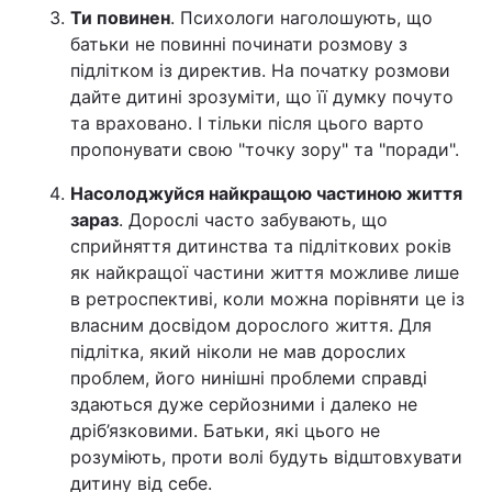
Ти повинен
. Психологи наголошують, що
Тема оформлення
батьки не повинні починати розмову з
підлітком із директив. На початку розмови
дайте дитині зрозуміти, що її думку почуто
та враховано. І тільки після цього варто
пропонувати свою "точку зору" та "поради".
Насолоджуйся найкращою частиною життя
зараз
. Дорослі часто забувають, що
сприйняття дитинства та підліткових років
як найкращої частини життя можливе лише
в ретроспективі, коли можна порівняти це із
власним досвідом дорослого життя. Для
підлітка, який ніколи не мав дорослих
проблем, його нинішні проблеми справді
здаються дуже серйозними і далеко не
дріб’язковими. Батьки, які цього не
розуміють, проти волі будуть відштовхувати
дитину від себе.