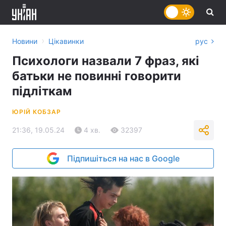
›
Новини
Цікавинки
рус
Психологи назвали 7 фраз, які
батьки не повинні говорити
підліткам
ЮРІЙ КОБЗАР
21:36, 19.05.24
4 хв.
32397
Підпишіться на нас в Google