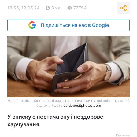
19:55, 19.05.24
3 хв.
76794
Підпишіться на нас в Google
Названо сім найпоширеніших фінансових звичок, які роблять людей
бідними / фото
ua.depositphotos.com
У списку є нестача сну і нездорове
харчування.
Реклама