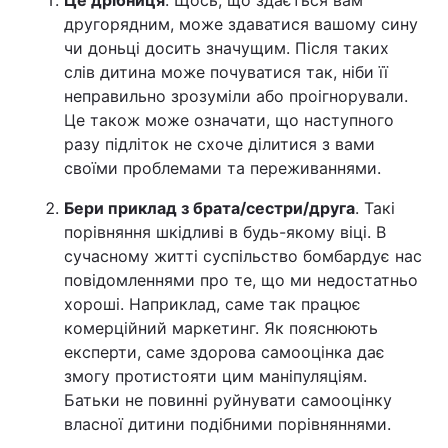
Це дрібниця
. Щось, що здається вам
другорядним, може здаватися вашому сину
Лонгріди
чи доньці досить значущим. Після таких
слів дитина може почуватися так, ніби її
Відео з Youtube
Статті
неправильно зрозуміли або проігнорували.
Це також може означати, що наступного
Інтерв'ю
Думки
разу підліток не схоче ділитися з вами
своїми проблемами та переживаннями.
Архів
Вакансії
Бери приклад з брата/сестри/друга
. Такі
Контакти
порівняння шкідливі в будь-якому віці. В
сучасному житті суспільство бомбардує нас
Послуги
повідомленнями про те, що ми недостатньо
хороші. Наприклад, саме так працює
комерційний маркетинг. Як пояснюють
експерти, саме здорова самооцінка дає
змогу протистояти цим маніпуляціям.
Батьки не повинні руйнувати самооцінку
власної дитини подібними порівняннями.