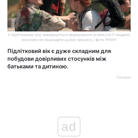
У підлітковому віці завершується формування особистості людини,
важливо не нашкодити цьому процесу / фото УНІАН
Підлітковий вік є дуже складним для
побудови довірливих стосунків між
батьками та дитиною.
Реклама
ad