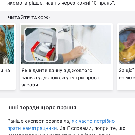
якомога рідше, навіть через кожні 10 прань".
ЧИТАЙТЕ ТАКОЖ:
ви на
Як відмити ванну від жовтого
За ціє
нальоту: допоможуть три прості
не мож
засоби
Інші поради щодо прання
Раніше експерт розповіла,
як часто потрібно
прати наматрацники
. За її словами, попри те, що