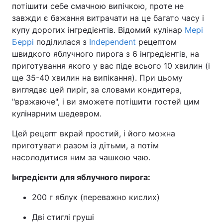
потішити себе смачною випічкою, проте не
завжди є бажання витрачати на це багато часу і
купу дорогих інгредієнтів. Відомий кулінар
Мері
Беррі
поділилася з
Independent
рецептом
швидкого яблучного пирога з 6 інгредієнтів, на
приготування якого у вас піде всього 10 хвилин (і
ще 35-40 хвилин на випікання). При цьому
виглядає цей пиріг, за словами кондитера,
"вражаюче", і ви зможете потішити гостей цим
кулінарним шедевром.
Цей рецепт вкрай простий, і його можна
приготувати разом із дітьми, а потім
насолодитися ним за чашкою чаю.
Інгредієнти для яблучного пирога:
200 г яблук (переважно кислих)
Дві стиглі груші