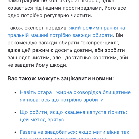
наматрацник не контактує зі шкірою, адже
ховається під іншими простирадлами, його все
одно потрібно регулярно чистити.
Також експерт порадив,
який режим прання на
пральній машині потрібно завжди обирати
. Він
рекомендує завжди обирати "експрес-цикл",
адже цей режим є досить довгим, аби зробити
ваш одяг чистим, але і достатньо коротким, аби
не завдати йому шкоди.
Вас також можуть зацікавити новини:
Навіть стара і жирна сковорідка блищатиме
як нова: ось що потрібно зробити
Що робити, якщо квашена капуста гірчить:
цей метод врятує
Газета не знадобиться: якщо мити вікна так,