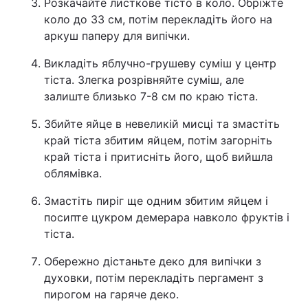
Розкачайте листкове тісто в коло. Обріжте
коло до 33 см, потім перекладіть його на
аркуш паперу для випічки.
Викладіть яблучно-грушеву суміш у центр
тіста. Злегка розрівняйте суміш, але
залиште близько 7-8 см по краю тіста.
Збийте яйце в невеликій мисці та змастіть
край тіста збитим яйцем, потім загорніть
край тіста і притисніть його, щоб вийшла
облямівка.
Змастіть пиріг ще одним збитим яйцем і
посипте цукром демерара навколо фруктів і
тіста.
Обережно дістаньте деко для випічки з
духовки, потім перекладіть пергамент з
пирогом на гаряче деко.