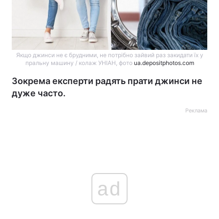
Якщо джинси не є брудними, не потрібно зайвий раз закидати їх у
пральну машину / колаж УНІАН, фото
ua.depositphotos.com
Зокрема експерти радять прати джинси не
дуже часто.
Реклама
ad