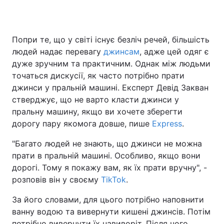
Попри те, що у світі існує безліч речей, більшість
Головна
Війна
людей надає перевагу
джинсам
, адже цей одяг є
дуже зручним та практичним. Однак між людьми
Україна
Політика
точаться дискусії, як часто потрібно прати
джинси у пральній машині. Експерт Девід Закван
Економіка
Світ
стверджує, що не варто класти джинси у
Спорт
Наука
пральну машину, якщо ви хочете зберегти
дорогу пару якомога довше, пише
Express
.
Техно і зв'язок
Лайт
"Багато людей не знають, що джинси не можна
Зброя
Інциденти
прати в пральній машині. Особливо, якщо вони
дорогі. Тому я покажу вам, як їх прати вручну", -
Здоров'я
Туризм
розповів він у своєму
TikTok
.
Цікавинки
Погода
За його словами, для цього потрібно наповнити
ванну водою та вивернути кишені джинсів. Потім
Екологія
Регіони
потрібно вивернути їх навиворіт. Після чого