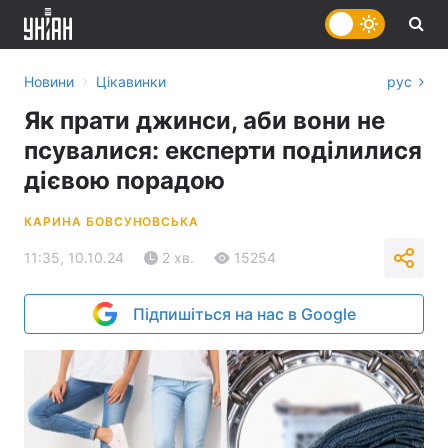
›
Новини
Цікавинки
рус
Як прати джинси, аби вони не
псувалися: експерти поділилися
дієвою порадою
КАРИНА БОВСУНОВСЬКА
11:35, 10.10.24
2 хв.
15254
Підпишіться на нас в Google