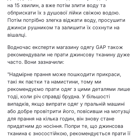
на 15 хвилин, а вже потім злити воду та
Тема оформлення
обприскати їх з душової лійки свіжою водою.
Потім потрібно злегка віджати воду, просушити
джинси рушником та залишити їх сохнути на
вішалці.
Водночас експерти магазину одягу GAP також
рекомендували не прати джинсову тканину дуже
часто. Вони зазначили:
"Надмірне прання може пошкодити прикраси,
такі як паєтки та намистини, тому ми
рекомендуємо прати одяг з цими деталями лише
тоді, коли річ справді брудна. У більшості
випадків, якщо випрати одяг у пральній машині
або добре провітрити його, повісивши на мотузці
для прання на кілька годин, він знову стане
придатним до носіння. Попри те, що джинсова
тканина є зносостійкою, рекомендується прати її