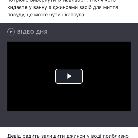
кидаєте у ванну з джинсами засіб для миття
Лонгріди
посуду, це може бути і капсула.
Відео з Youtube
Статті
ВІДЕО ДНЯ
Інтерв'ю
Думки
Архів
Вакансії
Контакти
Play
Послуги
Video
Девід радить залишити джинси у воді приблизно