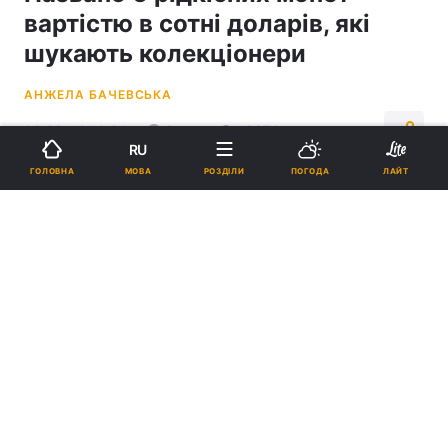
вартістю в сотні доларів, які
шукають колекціонери
АНЖЕЛА БАЧЕВСЬКА
09:23, 10.10.24
3 хв.
13370
RU
МОВА
ГОЛОВНА
РОЗДІЛИ
ПОГОДА
ЛАЙТ
Підпишіться на нас в Google
У світі є низка монет, які коштують сотні доларів і можуть