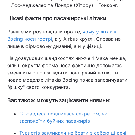
– Лос-Анджелес та Лондон (Хітроу) – Гонконг.
Цікаві факти про пасажирські літаки
Раніше ми розповідали про те,
чому у літаків
Boeing носи гострі
, а у Airbus круглі. Справа не
лише в фірмовому дизайні, а й у фізиці.
На дозвукових швидкостях нижче 1 Маха менша,
більш округла форма носа фактично допомагає
зменшити опір і згладити повітряний потік. І в
нових моделях літаків Boeing почав запозичувати
"фішку" свого конкурента.
Вас також можуть зацікавити новини:
Стюардеса поділилася секретом, як
заспокоїти буйних пасажирів
Туристів закликали не брати з собою ці речі