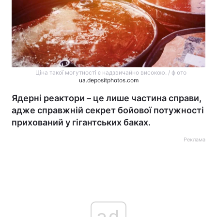
Ціна такої могутності є надзвичайно високою. / ф ото
ua.depositphotos.com
Ядерні реактори – це лише частина справи,
адже справжній секрет бойової потужності
прихований у гігантських баках.
Реклама
ad