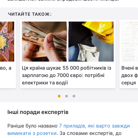
ЧИТАЙТЕ ТАКОЖ:
во, а
Ця країна шукає 55 000 робітників із
Вчені 
зарплатою до 7000 євро: потрібні
двох ф
електрики та водії
серця
Інші поради експертів
Раніше було названо
7 приладів, які варто завжди
вимикати з розетки
. За словами експертів, до