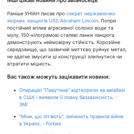
Інші цікаві новини про авіаносець
Раніше УНІАН писав про
секрет нержавіючих
якірних ланцюгів USS Abraham Lincoln
. Попри
постійний вплив агресивної солоної води та
мулу, 150-кілограмові сталеві ланки ланцюга
демонструють неймовірну стійкість. Корозійне
середовище, що зазвичай миттєво руйнує метал,
не здатне змусити ці конструкції злипнутися чи
втратити міцність.
Вас також можуть зацікавити новини:
Операцію "Павутина" відтворили на авіабазі
в США і виявили її повну беззахисність, -
ЗМІ
"Міни, що літають", змінюють правила війни
в Україні, - Forbes