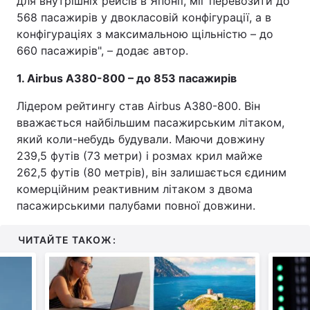
для внутрішніх рейсів в Японії, міг перевозити до
568 пасажирів у двокласовій конфігурації, а в
конфігураціях з максимальною щільністю – до
660 пасажирів", – додає автор.
1. Airbus A380-800 – до 853 пасажирів
Лідером рейтингу став Airbus A380-800. Він
вважається найбільшим пасажирським літаком,
який коли-небудь будували. Маючи довжину
239,5 футів (73 метри) і розмах крил майже
262,5 футів (80 метрів), він залишається єдиним
комерційним реактивним літаком з двома
пасажирськими палубами повної довжини.
ЧИТАЙТЕ ТАКОЖ: