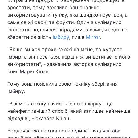
Витрати на продукти харчування продовжують
зростати, тому важливо раціонально
використовувати ту їжу, яка швидко псується, а
саме свіжі овочі та фрукти. Один з кулінарних
експертів поділився порадами, а саме, як довше
зберегти свіжість
імбиру
, пише
Mirror
.
"Якщо ви хоч трохи схожі на мене, то купуєте
імбир, а він псується, перш ніж ви встигаєте його
використати", - зазначила авторка кулінарних
книг Марія Кінан.
Тому вона пояснила свою техніку зберігання
імбиру.
"Візьміть ложку і зчистьте всю шкірку - це
найефективніший спосіб, який залишає найменше
відходів", - сказала Кінан.
Водночас експертка попередила глядачів, аби