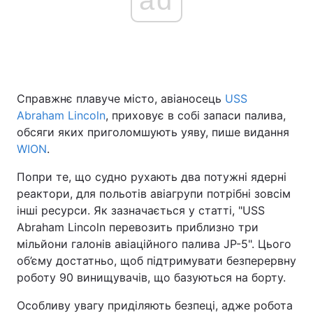
Справжнє плавуче місто, авіаносець
USS
Abraham Lincoln
, приховує в собі запаси палива,
обсяги яких приголомшують уяву, пише видання
WION
.
Попри те, що судно рухають два потужні ядерні
реактори, для польотів авіагрупи потрібні зовсім
інші ресурси. Як зазначається у статті, "USS
Abraham Lincoln перевозить приблизно три
мільйони галонів авіаційного палива JP-5". Цього
об’єму достатньо, щоб підтримувати безперервну
роботу 90 винищувачів, що базуються на борту.
Особливу увагу приділяють безпеці, адже робота