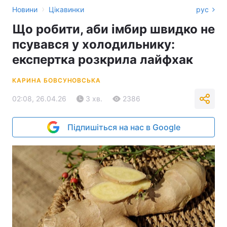
›
Новини
Цікавинки
рус
Що робити, аби імбир швидко не
псувався у холодильнику:
експертка розкрила лайфхак
КАРИНА БОВСУНОВСЬКА
02:08, 26.04.26
3 хв.
2386
Підпишіться на нас в Google