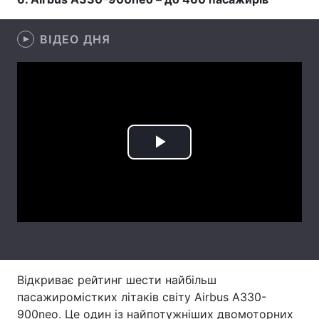
Лонгріди
ВІДЕО ДНЯ
Відео з Youtube
Статті
Інтерв'ю
Думки
Архів
Вакансії
Play
Контакти
Video
Послуги
Відкриває рейтинг шести найбільш
пасажиромістких літаків світу Airbus A330-
900neo. Це один із найпотужніших двомоторних