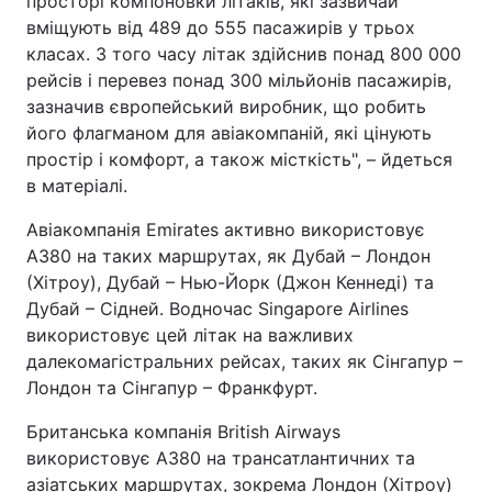
просторі компоновки літаків, які зазвичай
вміщують від 489 до 555 пасажирів у трьох
класах. З того часу літак здійснив понад 800 000
рейсів і перевез понад 300 мільйонів пасажирів,
зазначив європейський виробник, що робить
його флагманом для авіакомпаній, які цінують
простір і комфорт, а також місткість", – йдеться
в матеріалі.
Авіакомпанія Emirates активно використовує
A380 на таких маршрутах, як Дубай – Лондон
(Хітроу), Дубай – Нью-Йорк (Джон Кеннеді) та
Дубай – Сідней. Водночас Singapore Airlines
використовує цей літак на важливих
далекомагістральних рейсах, таких як Сінгапур –
Лондон та Сінгапур – Франкфурт.
Британська компанія British Airways
використовує A380 на трансатлантичних та
азіатських маршрутах, зокрема Лондон (Хітроу)