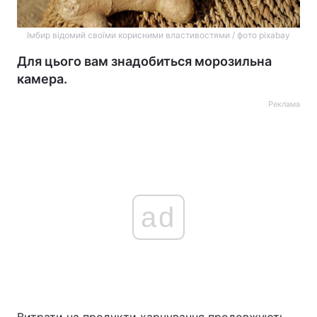
Імбир відомий своїми корисними властивостями / фото pixabay
Для цього вам знадобиться морозильна
камера.
Реклама
ad