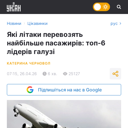
›
Новини
Цікавинки
рус
Які літаки перевозять
найбільше пасажирів: топ-6
лідерів галузі
КАТЕРИНА ЧЕРНОВОЛ
07:15, 26.04.26
6 хв.
25127
Підпишіться на нас в Google