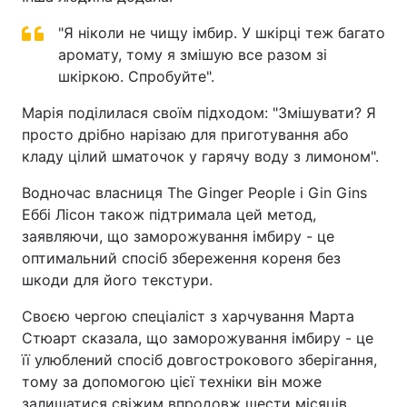
"Я ніколи не чищу імбир. У шкірці теж багато
аромату, тому я змішую все разом зі
шкіркою. Спробуйте".
Марія поділилася своїм підходом: "Змішувати? Я
просто дрібно нарізаю для приготування або
кладу цілий шматочок у гарячу воду з лимоном".
Водночас власниця The Ginger People і Gin Gins
Еббі Лісон також підтримала цей метод,
заявляючи, що заморожування імбиру - це
оптимальний спосіб збереження кореня без
шкоди для його текстури.
Своєю чергою спеціаліст з харчування Марта
Стюарт сказала, що заморожування імбиру - це
її улюблений спосіб довгострокового зберігання,
тому за допомогою цієї техніки він може
залишатися свіжим впродовж шести місяців.