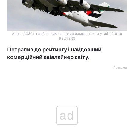
Airbus A380 є найбільшим пасажирським літаком у світі / фото
REUTERS
Потрапив до рейтингу і найдовший
комерційний авіалайнер світу.
Реклама
ad