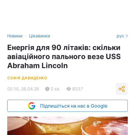
›
Новини
Цікавинки
рус
Енергія для 90 літаків: скільки
авіаційного пального везе USS
Abraham Lincoln
СОФІЯ ДАВИДЕНКО
05:10, 26.04.26
2 хв.
6037
Підпишіться на нас в Google