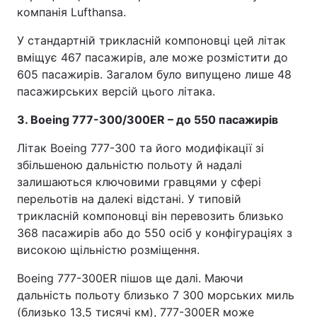
компанія Lufthansa.
У стандартній трикласній компоновці цей літак
вміщує 467 пасажирів, але може розмістити до
605 пасажирів. Загалом було випущено лише 48
пасажирських версій цього літака.
3. Boeing 777-300/300ER – до 550 пасажирів
Літак Boeing 777-300 та його модифікації зі
збільшеною дальністю польоту й надалі
залишаються ключовими гравцями у сфері
перельотів на далекі відстані. У типовій
трикласній компоновці він перевозить близько
368 пасажирів або до 550 осіб у конфігураціях з
високою щільністю розміщення.
Boeing 777-300ER пішов ще далі. Маючи
дальність польоту близько 7 300 морських миль
(близько 13,5 тисячі км), 777-300ER може