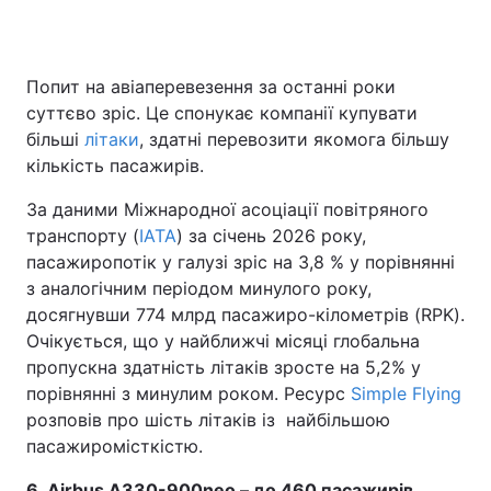
Попит на авіаперевезення за останні роки
Головна
Війна
суттєво зріс. Це спонукає компанії купувати
більші
літаки
, здатні перевозити якомога більшу
Україна
Політика
кількість пасажирів.
Економіка
Світ
За даними Міжнародної асоціації повітряного
транспорту (
IATA
) за січень 2026 року,
Спорт
Наука
пасажиропотік у галузі зріс на 3,8 % у порівнянні
з аналогічним періодом минулого року,
Техно і зв'язок
Лайт
досягнувши 774 млрд пасажиро-кілометрів (RPK).
Зброя
Інциденти
Очікується, що у найближчі місяці глобальна
пропускна здатність літаків зросте на 5,2% у
Здоров'я
Туризм
порівнянні з минулим роком. Ресурс
Simple Flying
розповів про шість літаків із найбільшою
Цікавинки
Погода
пасажиромісткістю.
Екологія
Регіони
6. Airbus A330-900neo – до 460 пасажирів