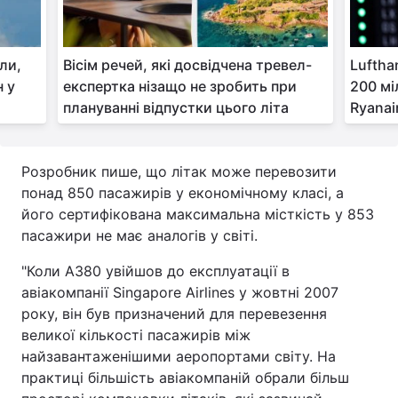
или,
Вісім речей, які досвідчена тревел-
Luftha
н у
експертка нізащо не зробить при
200 мі
плануванні відпустки цього літа
Ryanai
Розробник пише, що літак може перевозити
понад 850 пасажирів у економічному класі, а
його сертифікована максимальна місткість у 853
пасажири не має аналогів у світі.
"Коли A380 увійшов до експлуатації в
авіакомпанії Singapore Airlines у жовтні 2007
року, він був призначений для перевезення
великої кількості пасажирів між
найзавантаженішими аеропортами світу. На
практиці більшість авіакомпаній обрали більш