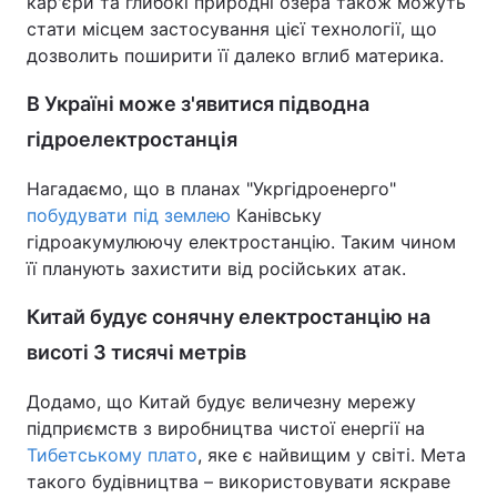
кар'єри та глибокі природні озера також можуть
стати місцем застосування цієї технології, що
дозволить поширити її далеко вглиб материка.
В Україні може з'явитися підводна
гідроелектростанція
Нагадаємо, що в планах "Укргідроенерго"
побудувати під землею
Канівську
гідроакумулюючу електростанцію. Таким чином
її планують захистити від російських атак.
Китай будує сонячну електростанцію на
висоті 3 тисячі метрів
Додамо, що Китай будує величезну мережу
підприємств з виробництва чистої енергії на
Тибетському плато
, яке є найвищим у світі. Мета
такого будівництва – використовувати яскраве