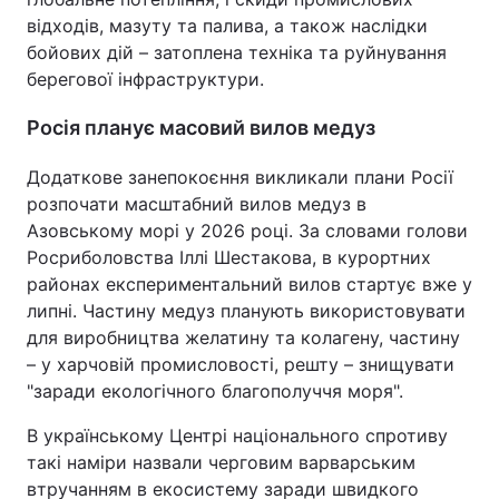
відходів, мазуту та палива, а також наслідки
бойових дій – затоплена техніка та руйнування
берегової інфраструктури.
Росія планує масовий вилов медуз
Додаткове занепокоєння викликали плани Росії
розпочати масштабний вилов медуз в
Азовському морі у 2026 році. За словами голови
Росриболовства Іллі Шестакова, в курортних
районах експериментальний вилов стартує вже у
липні. Частину медуз планують використовувати
для виробництва желатину та колагену, частину
– у харчовій промисловості, решту – знищувати
"заради екологічного благополуччя моря".
В українському Центрі національного спротиву
такі наміри назвали черговим варварським
втручанням в екосистему заради швидкого