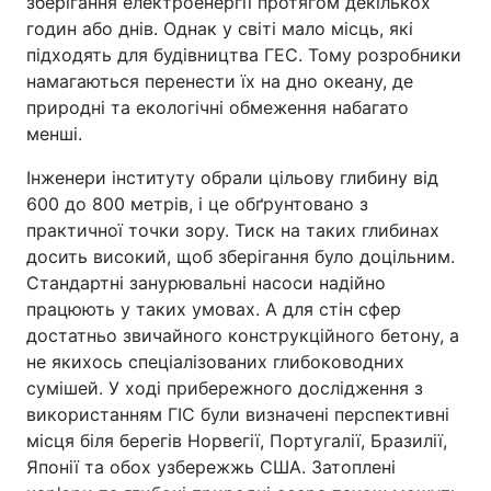
зберігання електроенергії протягом декількох
годин або днів. Однак у світі мало місць, які
підходять для будівництва ГЕС. Тому розробники
намагаються перенести їх на дно океану, де
природні та екологічні обмеження набагато
менші.
Інженери інституту обрали цільову глибину від
600 до 800 метрів, і це обґрунтовано з
практичної точки зору. Тиск на таких глибинах
досить високий, щоб зберігання було доцільним.
Стандартні занурювальні насоси надійно
працюють у таких умовах. А для стін сфер
достатньо звичайного конструкційного бетону, а
не якихось спеціалізованих глибоководних
сумішей. У ході прибережного дослідження з
використанням ГІС були визначені перспективні
місця біля берегів Норвегії, Португалії, Бразилії,
Японії та обох узбережжь США. Затоплені