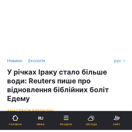
›
Новини
Екологія
рус
У річках Іраку стало більше
води: Reuters пише про
відновлення біблійних боліт
Едему
АНАСТАСІЯ РЯБОКОНЬ
RU
04:15, 09.05.26
3 хв.
3424
МОВА
ГОЛОВНА
РОЗДІЛИ
ПОГОДА
ЛАЙТ