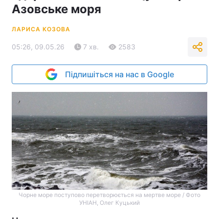
Азовське моря
ЛАРИСА КОЗОВА
05:26, 09.05.26
7 хв.
2583
Підпишіться на нас в Google
Чорне море поступово перетворюється на мертве море / Фото
УНІАН, Олег Куцький