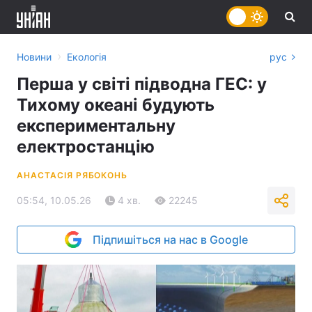
›
Новини
Екологія
рус
Перша у світі підводна ГЕС: у
Тихому океані будують
експериментальну
електростанцію
АНАСТАСІЯ РЯБОКОНЬ
05:54, 10.05.26
4 хв.
22245
Підпишіться на нас в Google