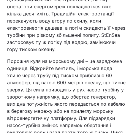
оператори енергомереж покладаються вже
кілька десятиліть. Традиційні електростанції
перекачують воду вгору по схилу, коли
електроенергія дешева, а потім скидають її через
турбіни при різкому збільшенні попиту. StEnSea
застосовує ту ж логіку під водою, замінюючи
гору тиском океану.
Порожня куля на морському дні – це заряджена
одиниця. Відкрийте вентиль, і морська вода
хлине через трубу під тиском приблизно 60
атмосфер, під вагою 600 метрів океану, що тисне
зверху. Ця сила приводить у рух насос-турбіну у
зворотному напрямку, що обертає генератор,
вихідна потужність якого передається по кабелю
в берегову мережу або на прилеглу морську
вітроенергетичну платформу. Для підзарядки
насос-турбіна змінює напрямок обертання і
виштовхує воду назад проти того ж тиску. Цикл