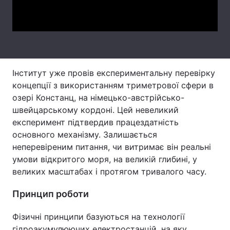
Video
Тема оформлення
Інститут уже провів експериментальну перевірку
концепції з використанням триметрової сфери в
озері Констанц, на німецько-австрійсько-
швейцарському кордоні. Цей невеликий
експеримент підтвердив працездатність
основного механізму. Залишається
неперевіреним питання, чи витримає він реальні
умови відкритого моря, на великій глибині, у
великих масштабах і протягом тривалого часу.
Принцип роботи
Фізичні принципи базуються на технології
гідроакумулюючих електростанцій, на яку