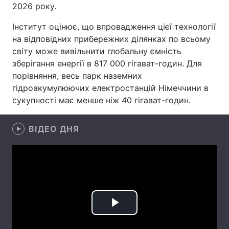
2026 року.
Лонгріди
Інститут оцінює, що впровадження цієї технології
на відповідних прибережних ділянках по всьому
Відео з Youtube
Статті
світу може вивільнити глобальну ємність
зберігання енергії в 817 000 гігават-годин. Для
Інтерв'ю
Думки
порівняння, весь парк наземних
гідроакумулюючих електростанцій Німеччини в
Архів
Вакансії
сукупності має менше ніж 40 гігават-годин.
Контакти
ВІДЕО ДНЯ
Послуги
Play