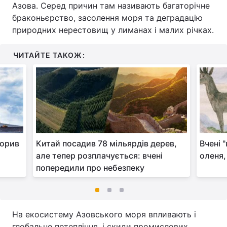
Азова. Серед причин там називають багаторічне
браконьєрство, засолення моря та деградацію
природних нерестовищ у лиманах і малих річках.
ЧИТАЙТЕ ТАКОЖ:
ворив
Китай посадив 78 мільярдів дерев,
Вчені 
але тепер розплачується: вчені
оленя,
попередили про небезпеку
На екосистему Азовського моря впливають і
глобальне потепління, і скиди промислових