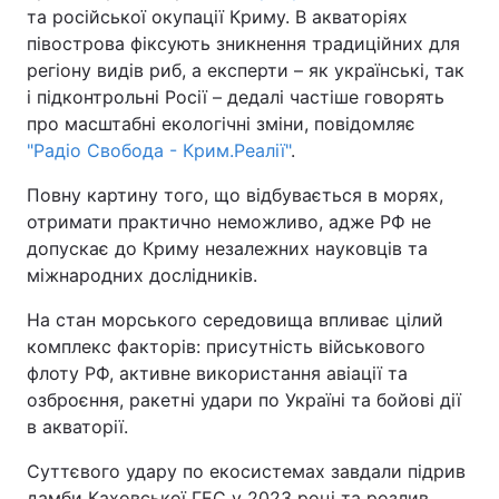
та російської окупації Криму. В акваторіях
півострова фіксують зникнення традиційних для
регіону видів риб, а експерти – як українські, так
і підконтрольні Росії – дедалі частіше говорять
про масштабні екологічні зміни, повідомляє
"Радіо Свобода - Крим.Реалії"
.
Повну картину того, що відбувається в морях,
отримати практично неможливо, адже РФ не
допускає до Криму незалежних науковців та
міжнародних дослідників.
На стан морського середовища впливає цілий
комплекс факторів: присутність військового
флоту РФ, активне використання авіації та
озброєння, ракетні удари по Україні та бойові дії
в акваторії.
Суттєвого удару по екосистемах завдали підрив
дамби Каховської ГЕС у 2023 році та розлив