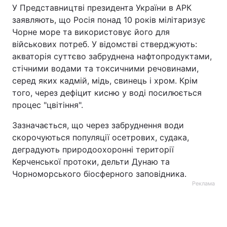
У Представництві президента України в АРК
заявляють, що Росія понад 10 років мілітаризує
Чорне море та використовує його для
військових потреб. У відомстві стверджують:
акваторія суттєво забруднена нафтопродуктами,
стічними водами та токсичними речовинами,
серед яких кадмій, мідь, свинець і хром. Крім
того, через дефіцит кисню у воді посилюється
процес "цвітіння".
Зазначається, що через забруднення води
скорочуються популяції осетрових, судака,
деградують природоохоронні території
Керченської протоки, дельти Дунаю та
Чорноморського біосферного заповідника.
Реклама