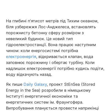
На глибині п'ятисот метрів під Тихим океаном,
Головна
Війна
біля узбережжя Лос-Анджелеса, встановлять
Україна
Політика
порожнисту бетонну сферу розміром з
невеликий будинок. Це новий тип
Економіка
Світ
гідроелектростанції. Вона працює наступним
чином: коли енергосистемі потрібна
Спорт
Наука
електроенергія
, відкривається клапан, вода
заповнює порожнину і обертає турбіну. Коли
Техно і зв'язок
Лайт
надлишок електроенергії потрібно кудись подіти,
воду відкачують назад.
Зброя
Інциденти
Як пише
Daily Galaxy
, проект StEnSea (Stored
Здоров'я
Туризм
Energy in the Sea) розробили в німецькому
Інституті енергетичної економіки та
Цікавинки
Погода
енергетичних систем ім. Фраунгофера.
Випробування планується провести наприкінці
Екологія
Регіони