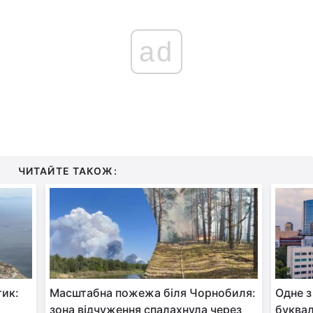
ad
ЧИТАЙТЕ ТАКОЖ:
тик:
Масштабна пожежа біля Чорнобиля:
Одне з
зона відчуження спалахнула через
буквал