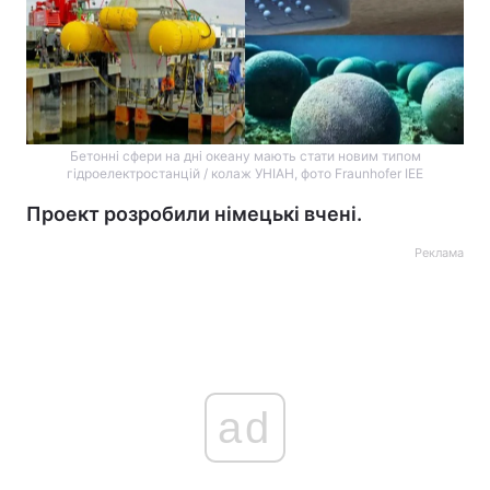
Бетонні сфери на дні океану мають стати новим типом
гідроелектростанцій / колаж УНІАН, фото Fraunhofer IEE
Проект розробили німецькі вчені.
Реклама
ad