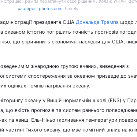
іністрацію Трампа переглянути своє рішення / Колаж УНІАН, фот
ua.depositphotos.com
, Pexels
 адміністрації президента США
Дональда Трампа
щодо лі
 океаном істотно погіршить точність прогнозів погоди
іньо, що спричинить економічні наслідки для США, пи
роведеним міжнародною групою вчених, виведення з
кої системи спостереження за океаном призведе до зна
их оцінках темпів нагрівання океану.
ніторингу океану у Вищій нормальній школі (ENS) у Па
а, що якість прогнозів та систем раннього попереджен
нах та явищі Ель-Ніньо (коливання температури поверх
ій частині Тихого океану, що має помітний вплив на клі