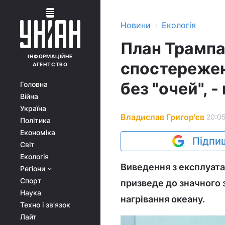
›
Новини
Екологія
План Трампа
ІНФОРМАЦІЙНЕ
спостережен
АГЕНТСТВО
без "очей", -
Головна
Війна
Україна
Владислав Григор'єв
20:05
Політика
Економіка
Підпиш
Світ
Екологія
Виведення з експлуата
Регіони
Спорт
призведе до значного 
Наука
нагрівання океану.
Техно і зв'язок
Лайт