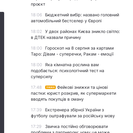
проєкт
18:06
Бюджетний вибір: названо головний
автомобільний бестселер у Європі
18:02
У двох районах Києва зникло світло:
в ДТЕК назвали причину
18:00
Гороскоп на 8 серпня за картами
Таро: Дівам - суперечки, Ракам - емоції
18:00
Яка кімнатна рослина вам
подобається: психологічний тест на
суперсилу
17:48
Фейкові знижки та цінові
УНІАН
пастки: юрист розкрив, як супермаркети
вводять покупців в оману
17:39
Екстренера збірної України з
футболу оштрафували за російську мову
17:29
Звичка постійно обговорювати
проблеми з партнером: чому це може