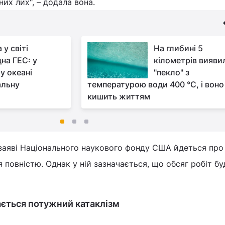
йних лих", – додала вона.
у світі
На глибині 5
дна ГЕС: у
кілометрів вияви
у океані
"пекло" з
альну
температурою води 400 °C, і воно
кишить життям
 заяві Національного наукового фонду США йдеться про
 повністю. Однак у ній зазначається, що обсяг робіт бу
ається потужний катаклізм