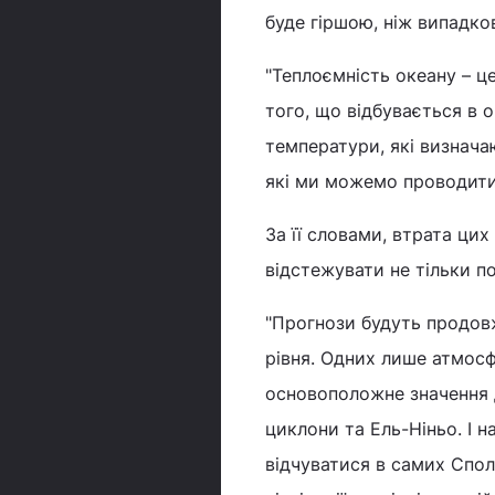
буде гіршою, ніж випадков
"Теплоємність океану – це
того, що відбувається в о
температури, які визнача
які ми можемо проводити"
За її словами, втрата ци
відстежувати не тільки по
"Прогнози будуть продовж
рівня. Одних лише атмосф
основоположне значення 
циклони та Ель-Ніньо. І 
відчуватися в самих Спол