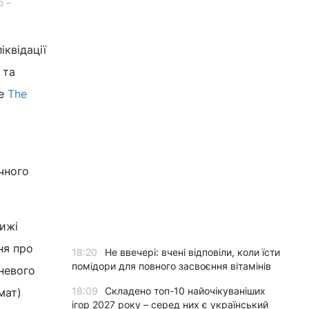
о –
квідації
 та
ше
The
чного
рижі
ня про
18:20
Не ввечері: вчені відповіли, коли їсти
помідори для повного засвоєння вітамінів
невого
18:09
Складено топ-10 найочікуваніших
мат)
ігор 2027 року – серед них є український