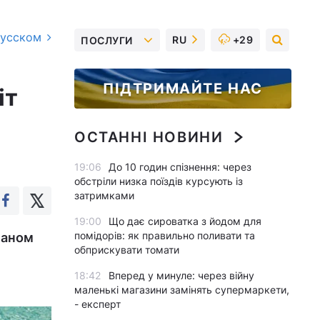
русском
RU
+29
ПОСЛУГИ
ПІДТРИМАЙТЕ НАС
іт
ОСТАННІ НОВИНИ
19:06
До 10 годин спізнення: через
обстріли низка поїздів курсують із
затримками
19:00
Що дає сироватка з йодом для
помідорів: як правильно поливати та
еаном
обприскувати томати
18:42
Вперед у минуле: через війну
маленькі магазини замінять супермаркети,
- експерт