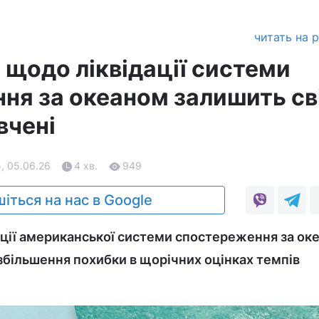
читать на 
 щодо ліквідації системи
ня за океаном залишить св
 вчені
, 05.06.26
4 хв.
949
іться на нас в Google
ції американської системи спостереження за ок
збільшення похибки в щорічних оцінках темпів