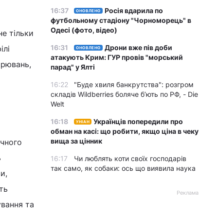
16:37
Росія вдарила по
ОНОВЛЕНО
футбольному стадіону "Чорноморець" в
Одесі (фото, відео)
не тільки
16:31
Дрони вже пів доби
ілі
ОНОВЛЕНО
атакують Крим: ГУР провів "морський
ірювань,
парад" у Ялті
16:22
"Буде хвиля банкрутства": розгром
складів Wildberries боляче бʼють по РФ, - Die
Welt
16:18
Українців попередили про
УНІАН
обман на касі: що робити, якщо ціна в чеку
вища за цінник
ечного
ь
16:17
Чи люблять коти своїх господарів
так само, як собаки: ось що виявила наука
и,
ть
Реклама
ування та