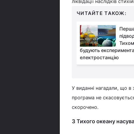
ліквідації наслідків стихі
ЧИТАЙТЕ ТАКОЖ:
У США готові
Перша 
заплатити $200 000
підво
за спосіб зупинити
Тихом
яка вже коштує мільярди
будують експеримент
електростанцію
У виданні нагадали, що в
програма не скасовується
скорочено.
З Тихого океану насув