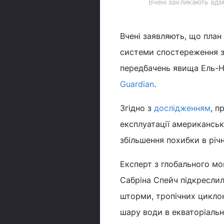
Вчені закликають адм
Вчені заявляють, що план
системи спостереження за
передбачень явища Ель-Н
Guardian
.
Згідно з
дослідженням
, п
експлуатації американсь
збільшення похибки в річн
Експерт з глобального мо
Сабріна Спейч підкреслил
шторми, тропічних цикло
шару води в екваторіальн