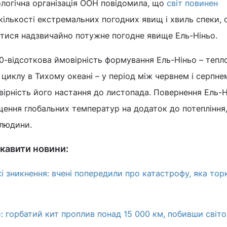
логічна організація ООН повідомила, що
світ повинен
ількості екстремальних погодних явищ і хвиль спеки, 
тися надзвичайно потужне погодне явище Ель-Ніньо.
80-відсоткова ймовірність формування Ель-Ніньо – тепл
циклу в Тихому океані – у період між червнем і серпнем
ірність його настання до листопада. Повернення Ель-Н
ення глобальних температур на додаток до потепління
 людини.
кавити новини:
жі зникнення: вчені попередили про катастрофу, яка тор
: горбатий кит проплив понад 15 000 км, побивши світ