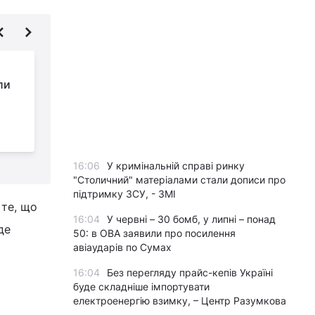
У США готові
ли
заплатити $200 000
за спосіб зупинити
проблему, яка вже коштує мільярди
б
е
16:06
У кримінальній справі ринку
"Столичний" матеріалами стали дописи про
підтримку ЗСУ, - ЗМІ
 те, що
16:04
У червні – 30 бомб, у липні – понад
де
50: в ОВА заявили про посилення
авіаударів по Сумах
16:04
Без перегляду прайс-кепів Україні
буде складніше імпортувати
електроенергію взимку, – Центр Разумкова