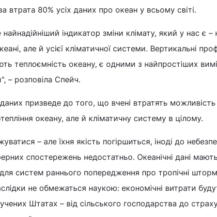
а втрата 80% усіх даних про океан у всьому світі.
 найнадійніший індикатор зміни клімату, який у нас є – 
кеані, але й усієї кліматичної системи. Вертикальні проф
ють теплоємність океану, є одними з найпростіших вим
, – розповіла Спейч.
х даних призведе до того, що вчені втратять можливість
тепління океану, але й кліматичну систему в цілому.
уватися – але їхня якість погіршиться, іноді до небезп
ерних спостережень недостатньо. Океанічні дані мают
для систем раннього попередження про тропічні шторм
наслідки не обмежаться наукою: економічні витрати буду
учених Штатах – від сільського господарства до страх