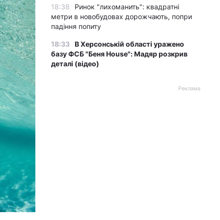
18:38
Ринок "лихоманить": квадратні
метри в новобудовах дорожчають, попри
падіння попиту
18:33
В Херсонській області уражено
базу ФСБ "Беня House": Мадяр розкрив
деталі (відео)
Реклама