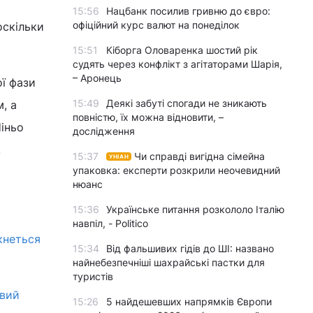
15:56
Нацбанк посилив гривню до євро:
офіційний курс валют на понеділок
оскільки
15:51
Кіборга Оловаренка шостий рік
судять через конфлікт з агітаторами Шарія,
– Аронець
ої фази
15:49
Деякі забуті спогади не зникають
, а
повністю, їх можна відновити, –
іньо
дослідження
,
15:37
Чи справді вигідна сімейна
УНІАН
упаковка: експерти розкрили неочевидний
нюанс
15:36
Українське питання розкололо Італію
навпіл, - Politico
кнеться
15:34
Від фальшивих гідів до ШІ: названо
найнебезпечніші шахрайські пастки для
туристів
овий
15:26
5 найдешевших напрямків Європи