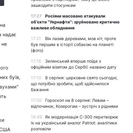
зашкодити стосункам
17:27
Росіяни масовано атакували
обʼєкти "Укрнафти": зруйновано критично
на
важливе обладнання
а надає
17:21
Він лазив деревами, мов кіт, проте
 не
був першим в історії собакою на планеті
(фото)
17:18
Зеленський вперше поїде з
офіційним візитом до Сербії: названо дату
шого
их буїв,
17:10
8 серпня: церковне свято сьогодні,
що потрібно зробити, щоб здійснилося
 вухами"
бажання
ють
17:00
Гороскоп на 8 серпня: Левам –
відпочинок, Козерогам – зустріч з рідними
16:49
Як модернізація С-300 перетворює
ки
їх на український аналог Patriot: аналітики
розповіли
ь США