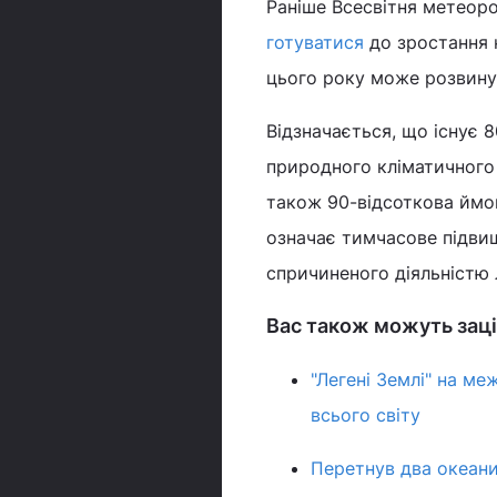
Раніше Всесвітня метеоро
готуватися
до зростання к
цього року може розвину
Відзначається, що існує 
природного кліматичного 
також 90-відсоткова ймов
означає тимчасове підвищ
спричиненого діяльністю
Вас також можуть заці
"Легені Землі" на ме
всього світу
Перетнув два океани