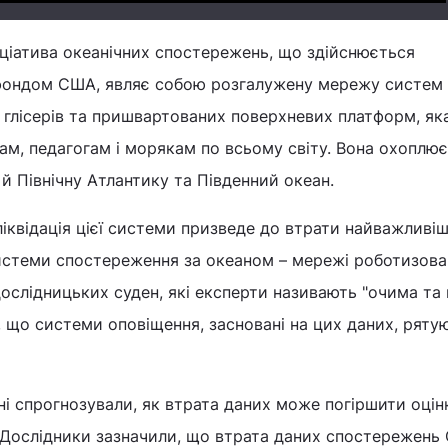
ніціатива океанічних спостережень, що здійснюється
фондом США, являє собою розгалужену мережу систем 
 глісерів та пришвартованих поверхневих платформ, як
кам, педагогам і морякам по всьому світу. Вона охоплює
й Північну Атлантику та Південний океан.
іквідація цієї системи призведе до втрати найважливі
истеми спостереження за океаном – мережі роботизован
ослідницьких суден, які експерти називають "очима та
, що системи оповіщення, засновані на цих даних, ряту
і спрогнозували, як втрата даних може погіршити оцін
. Дослідники зазначили, що втрата даних спостережен