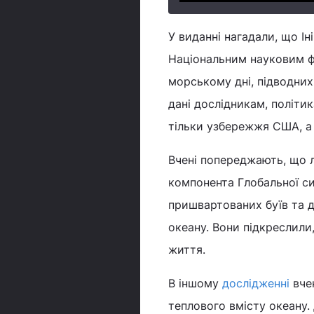
У виданні нагадали, що І
Національним науковим 
морському дні, підводних
дані дослідникам, політи
тільки узбережжя США, а 
Вчені попереджають, що л
компонента Глобальної с
пришвартованих буїв та д
океану. Вони підкреслили
життя.
В іншому
дослідженні
вчен
теплового вмісту океану