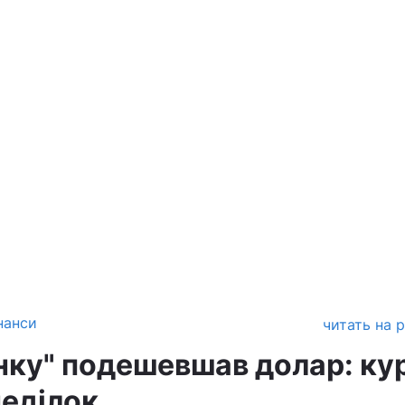
нанси
читать на 
нку" подешевшав долар: ку
неділок