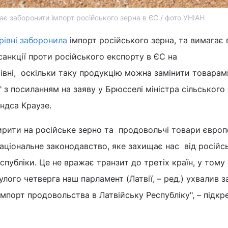
ає заборонити імпорт російського зерна в ЄС / фото УНІАН
рівні заборонила
імпорт російського зерна, та вимагає
санкції проти російського експорту в ЄС на
івні, оскільки таку продукцію можна замінити товарам
 з посиланням на заяву у Брюсселі міністра сільського
ндса Краузе.
рити на російське зерно та продовольчі товари європ
 національне законодавство, яке захищає нас від російс
спубліки. Це не вражає транзит до третіх країн, у тому 
улого четверга наш парламент (Латвії, – ред.) ухвалив 
імпорт продовольства в Латвійську Республіку", – підкр