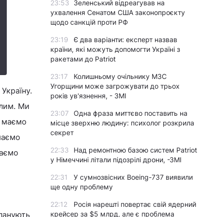
23:53
Зеленський відреагував на
ухвалення Сенатом США законопроєкту
щодо санкцій проти РФ
23:19
Є два варіанти: експерт назвав
країни, які можуть допомогти Україні з
ракетами до Patriot
23:17
Колишньому очільнику МЗС
Угорщини може загрожувати до трьох
Україну.
років ув'язнення, - ЗМІ
ілим. Ми
23:07
Одна фраза миттєво поставить на
е маємо
місце зверхню людину: психолог розкрила
секрет
маємо
22:33
Над ремонтною базою систем Patriot
маємо
у Німеччині літали підозрілі дрони, -ЗМІ
22:31
У сумнозвісних Boeing-737 виявили
ще одну проблему
22:12
Росія нарешті повертає свій ядерний
планують
крейсер за $5 млрд, але є проблема