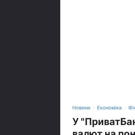
›
›
Новини
Економіка
Фі
У "ПриватБа
валют на по