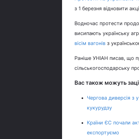
з 1 березня відновити акці
Водночас протести продо
висипають українську аг
вісім вагонів
з українсько
Раніше УНІАН писав, що п
сільськогосподарську про
Вас також можуть заці
Чергова диверсія з у
кукурудзу
Країни ЄС почали ак
експортуємо