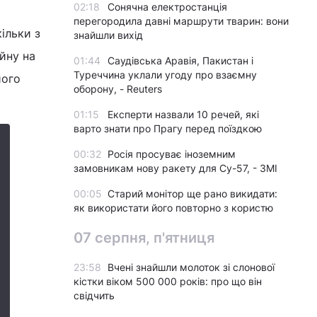
02:18
Сонячна електростанція
перегородила давні маршрути тварин: вони
ільки з
знайшли вихід
ійну на
01:44
Саудівська Аравія, Пакистан і
Туреччина уклали угоду про взаємну
його
оборону, - Reuters
01:15
Експерти назвали 10 речей, які
варто знати про Прагу перед поїздкою
00:32
Росія просуває іноземним
замовникам нову ракету для Су-57, - ЗМІ
00:05
Старий монітор ще рано викидати:
як використати його повторно з користю
07 серпня, п'ятниця
23:58
Вчені знайшли молоток зі слонової
кістки віком 500 000 років: про що він
свідчить