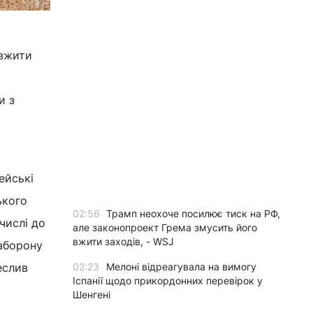
 вжити
и з
ейські
ького
02:56
Трамп неохоче посилює тиск на РФ,
числі до
але законопроект Грема змусить його
вжити заходів, - WSJ
заборону
еслив
02:23
Мелоні відреагувала на вимогу
Іспанії щодо прикордонних перевірок у
Шенгені