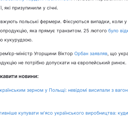
ї, які призупинили у січні.
вжують польські фермери. Фіксуються випадки, коли у
ропродукцію, яка прямує транзитом. 25 лютого
було від
ю кукурудзою.
рем’єр-міністр Угорщини Віктор
Орбан заявляв
, що укр
дукцію не потрібно допускати на європейський ринок.
кавити новини:
країнським зерном у Польщі: невідомі висипали з вагон
тивніше купувати м'ясо українського виробництва: куд