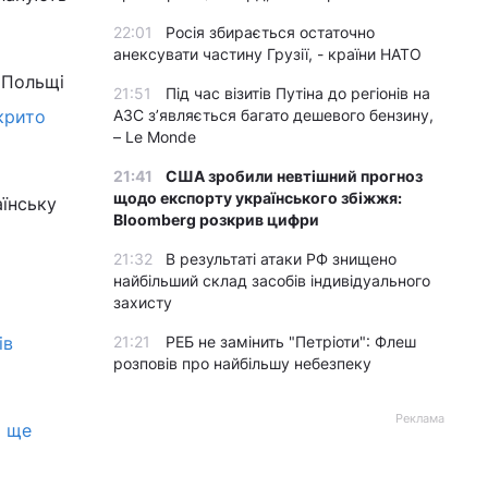
22:01
Росія збирається остаточно
анексувати частину Грузії, - країни НАТО
 Польщі
21:51
Під час візитів Путіна до регіонів на
крито
АЗС з’являється багато дешевого бензину,
– Le Monde
21:41
США зробили невтішний прогноз
щодо експорту українського збіжжя:
аїнську
Bloomberg розкрив цифри
21:32
В результаті атаки РФ знищено
найбільший склад засобів індивідуального
захисту
ів
21:21
РЕБ не замінить "Петріоти": Флеш
розповів про найбільшу небезпеку
Реклама
и ще