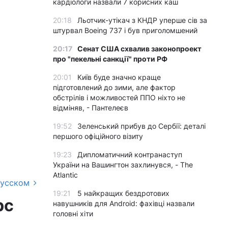
кардіологи назвали 7 корисних каш
20:18
Льотчик-утікач з КНДР уперше сів за
штурвал Boeing 737 і був приголомшений
20:17
Сенат США схвалив законопроект
про "пекельні санкції" проти РФ
20:01
Київ буде значно краще
підготовлений до зими, але фактор
обстрілів і можливостей ППО ніхто не
відміняв, - Пантелеєв
19:52
Зеленський прибув до Сербії: деталі
першого офіційного візиту
19:23
Дипломатичний контранаступ
України на Вашингтон захлинувся, - The
Atlantic
русском
19:21
5 найкращих бездротових
рс
навушників для Android: фахівці назвали
головні хіти