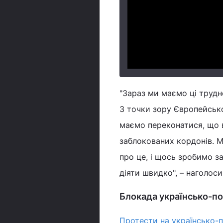
"Зараз ми маємо ці трудн
З точки зору Європейсько
маємо переконатися, що в
заблокованих кордонів. 
про це, і щось зробимо з
діяти швидко", – наголоси
Блокада українсько-п
Протести на українсько-