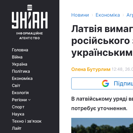
›
›
Новини
Економіка
Аг
Латвія вимаг
ІНФОРМАЦІЙНЕ
російського
АГЕНТСТВО
українським
Головна
Війна
Україна
Олена Бутурлим
12:48, 26.
Політика
Економіка
Підпиш
Світ
Екологія
В латвійському уряді 
Регіони
Спорт
потребує уточнення.
Наука
Техно і зв'язок
Лайт