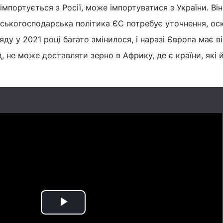
імпортується з Росії, може імпортуватися з України. Він
ьськогосподарська політика ЄС потребує уточнення, оск
ляду у 2021 році багато змінилося, і наразі Європа має в
д, не може доставляти зерно в Африку, де є країни, які 
Play