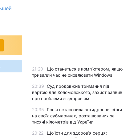
льшей
s
21:20
Що станеться з комп’ютером, якщо
тривалий час не оновлювати Windows
20:39
Суд продовжив тримання під
вартою для Коломойського, захист заявив
про проблеми зі здоров'ям
20:35
Росія встановила антидронові сітки
на своїх субмаринах, розташованих за
тисячі кілометрів від України
20:22
Що їсти для здоров’я серця: