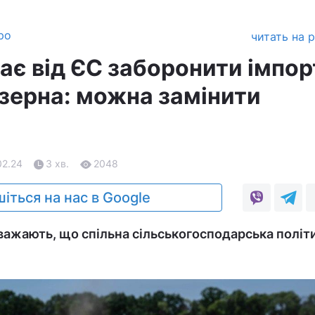
ро
читать на 
ає від ЄС заборонити імпор
 зерна: можна замінити
02.24
3 хв.
2048
іться на нас в Google
вважають, що спільна сільськогосподарська політ