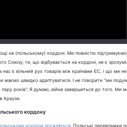
Video
ощі на (польському) кордоні. Ми повністю підтримуємо 
го Союзу, те, що відбувається на кордоні, не є зрозум
 нас є вільний рух товарів між країнами ЄС, і що ми н
Ми маємо швидко адаптуватися. І не говорити "ми поду
а пару років". Я думаю, війна завершиться до того. Ми 
в Краузе.
ольського кордону
польському кордоні посиляться
. Польські перевізники 