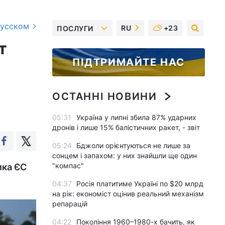
русском
RU
+23
ПОСЛУГИ
т
ПІДТРИМАЙТЕ НАС
ОСТАННІ НОВИНИ
05:31
Україна у липні збила 87% ударних
дронів і лише 15% балістичних ракет, - звіт
05:24
Бджоли орієнтуються не лише за
сонцем і запахом: у них знайшли ще один
"компас"
ика ЄС
04:37
Росія платитиме Україні по $20 млрд
на рік: економіст оцінив реальний механізм
репарацій
04:22
Покоління 1960–1980-х бачить, як