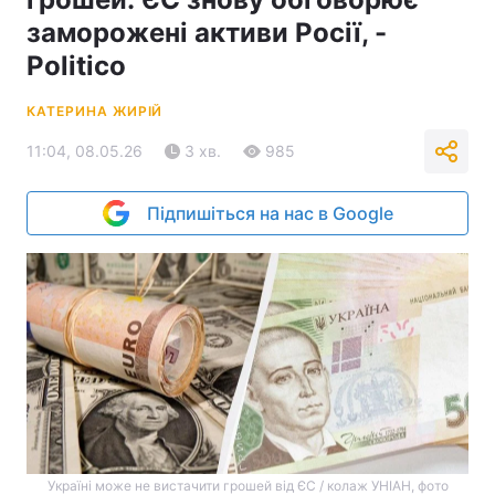
заморожені активи Росії, -
Politico
КАТЕРИНА ЖИРІЙ
11:04, 08.05.26
3 хв.
985
Підпишіться на нас в Google
Україні може не вистачити грошей від ЄС / колаж УНІАН, фото