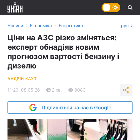
›
›
Новини
Економіка
Енергетика
рус
Ціни на АЗС різко зміняться:
експерт обнадіяв новим
прогнозом вартості бензину і
дизелю
АНДРІЙ КАУТ
11:20, 08.05.26
2 хв.
9083
Підпишіться на нас в Google