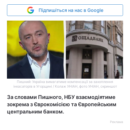
Підпишіться на нас в Google
Пишний: Україна вимагатиме компенсації за захоплення
інкасаторів в Угорщині / Колаж УНІАН, фото УНІАН, скриншот
За словами Пишного, НБУ взаємодіятиме
зокрема з Єврокомісією та Європейським
центральним банком.
Реклама