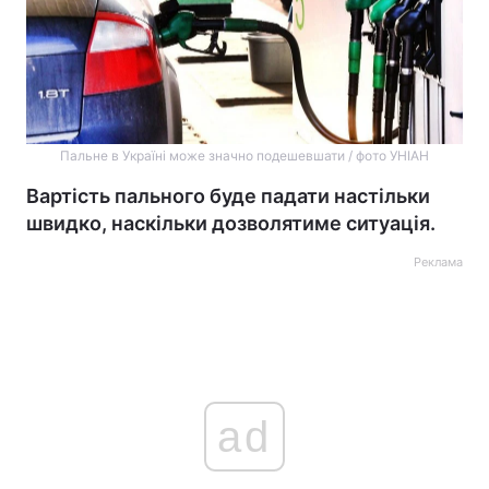
Пальне в Україні може значно подешевшати / фото УНІАН
Вартість пального буде падати настільки
швидко, наскільки дозволятиме ситуація.
Реклама
ad