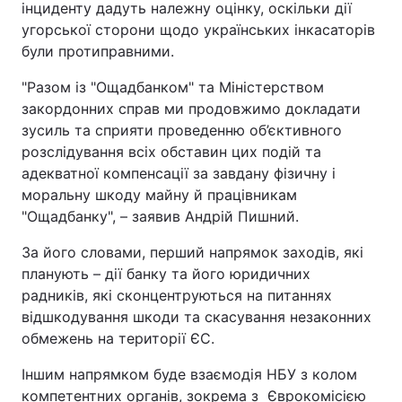
інциденту дадуть належну оцінку, оскільки дії
угорської сторони щодо українських інкасаторів
були протиправними.
"Разом із "Ощадбанком" та Міністерством
закордонних справ ми продовжимо докладати
зусиль та сприяти проведенню об’єктивного
розслідування всіх обставин цих подій та
адекватної компенсації за завдану фізичну і
моральну шкоду майну й працівникам
"Ощадбанку", – заявив Андрій Пишний.
За його словами, перший напрямок заходів, які
планують – дії банку та його юридичних
радників, які сконцентруються на питаннях
відшкодування шкоди та скасування незаконних
обмежень на території ЄС.
Іншим напрямком буде взаємодія НБУ з колом
компетентних органів, зокрема з Єврокомісією