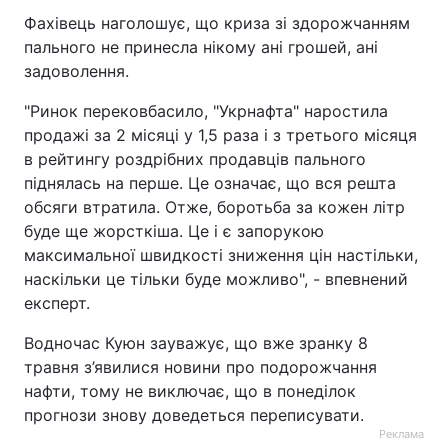
Фахівець наголошує, що криза зі здорожчанням
Тема оформлення
пального не принесла нікому ані грошей, ані
задоволення.
"Ринок перековбасило, "Укрнафта" наростила
продажі за 2 місяці у 1,5 раза і з третього місяця
в рейтингу роздрібних продавців пального
піднялась на перше. Це означає, що вся решта
обсяги втратила. Отже, боротьба за кожен літр
буде ще жорсткіша. Це і є запорукою
максимальної швидкості зниження цін настільки,
наскільки це тільки буде можливо", - впевнений
експерт.
Водночас Куюн зауважує, що вже зранку 8
травня з’явилися новини про подорожчання
нафти, тому не виключає, що в понеділок
прогнози знову доведеться переписувати.
Реклама