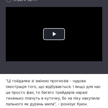
Лонгріди
Відео з Youtube
Статті
Інтерв'ю
Думки
Play
Архів
Вакансії
Video
Контакти
Послуги
"Ці гойдалки зі зміною прогнозів - чудова
ілюстрація того, що відбувається. І якщо для нас
це просто фан, то багато трейдерів наразі
тихенько плачуть в куточку, бо на піку накупили
пального як дурень мила", - іронізує Куюн.