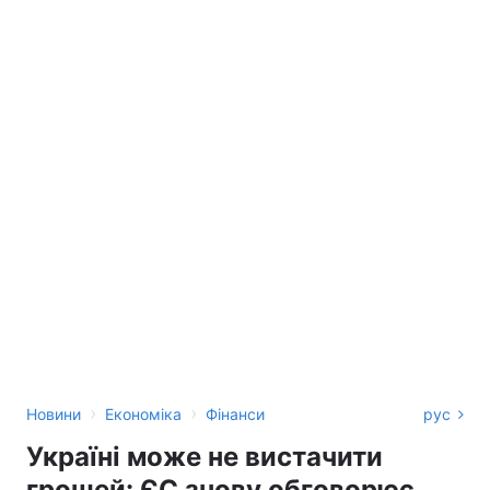
›
›
Новини
Економіка
Фінанси
рус
Україні може не вистачити
грошей: ЄС знову обговорює