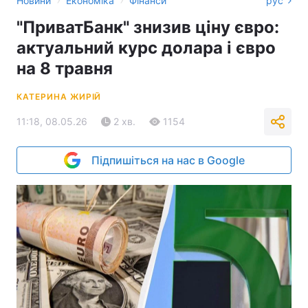
Новини
Економіка
Фінанси
рус
"ПриватБанк" знизив ціну євро:
актуальний курс долара і євро
на 8 травня
КАТЕРИНА ЖИРІЙ
11:18, 08.05.26
2 хв.
1154
Підпишіться на нас в Google