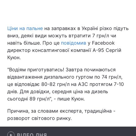
Головна
Війна
Ціни на пальне
на заправках в Україні різко підуть
вниз, деякі види можуть втратити 7 грн/л чи
Україна
Політика
навіть більше. Про це
повідомив
у Facebook
директор консалтингової компанії А-95 Сергій
Економіка
Світ
Куюн.
Спорт
Наука
"Водіям приготуватись! Завтра починаються
відвантаження дизпального гуртом по 74 грн/л,
Техно і зв'язок
Лайт
це відповідає 80-82 грн/л на АЗС протягом 7-10
днів. Для довідки, середня ціна на дизель
Зброя
Інциденти
сьогодні 89 грн/л", - пише Куюн.
Здоров'я
Туризм
Причина, за словами експерта, традиційна -
розворот світового ринку.
Цікавинки
Погода
Екологія
Регіони
ВІДЕО ДНЯ