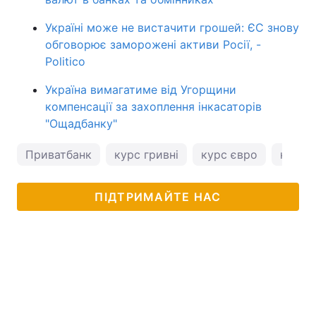
Україні може не вистачити грошей: ЄС знову
обговорює заморожені активи Росії, -
Politico
Україна вимагатиме від Угорщини
компенсації за захоплення інкасаторів
"Ощадбанку"
Приватбанк
курс гривні
курс євро
курс 
ПІДТРИМАЙТЕ НАС