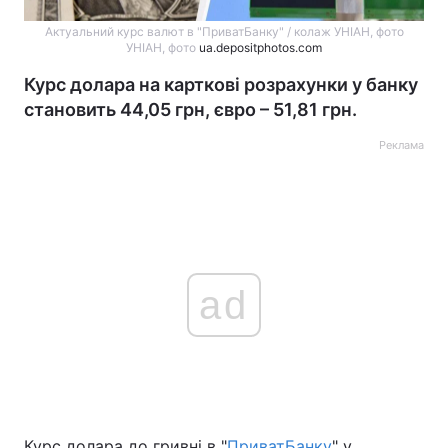
Актуальний курс валют в "ПриватБанку" / колаж УНІАН, фото
УНІАН, фото
ua.depositphotos.com
Курс долара на карткові розрахунки у банку
становить 44,05 грн, євро – 51,81 грн.
Реклама
ad
Курс долара до гривні в "
ПриватБанку
" у