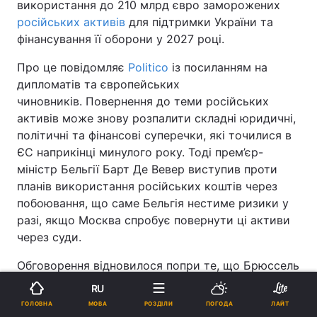
використання до 210 млрд євро заморожених
російських активів
для підтримки України та
фінансування її оборони у 2027 році.
Про це повідомляє
Politico
із посиланням на
дипломатів та європейських
чиновників. Повернення до теми російських
активів може знову розпалити складні юридичні,
політичні та фінансові суперечки, які точилися в
ЄС наприкінці минулого року. Тоді прем’єр-
міністр Бельгії Барт Де Вевер виступив проти
планів використання російських коштів через
побоювання, що саме Бельгія нестиме ризики у
разі, якщо Москва спробує повернути ці активи
через суди.
Обговорення відновилося попри те, що Брюссель
ще не перерахував жодного євро з кредитної
RU
програми на 90 млрд євро, яку лідери ЄС
МОВА
ГОЛОВНА
РОЗДІЛИ
ПОГОДА
ЛАЙТ
погодили у грудні для підтримки України