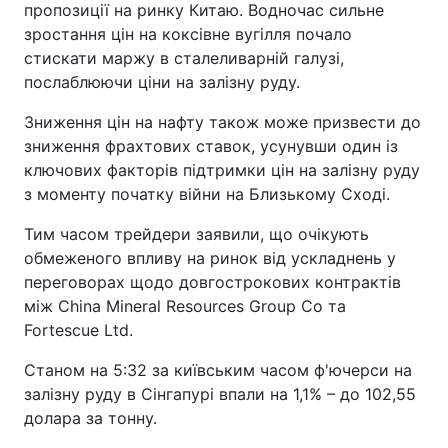
пропозиції на ринку Китаю. Водночас сильне
зростання цін на коксівне вугілля почало
стискати маржу в сталеливарній галузі,
послаблюючи ціни на залізну руду.
Зниження цін на нафту також може призвести до
зниження фрахтових ставок, усунувши один із
ключових факторів підтримки цін на залізну руду
з моменту початку війни на Близькому Сході.
Тим часом трейдери заявили, що очікують
обмеженого впливу на ринок від ускладнень у
переговорах щодо довгострокових контрактів
між China Mineral Resources Group Co та
Fortescue Ltd.
Станом на 5:32 за київським часом ф'ючерси на
залізну руду в Сінгапурі впали на 1,1% – до 102,55
долара за тонну.