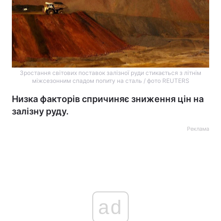
Зростання світових поставок залізної руди стикається з літнім
міжсезонним спадом попиту на сталь / фото REUTERS
Низка факторів спричиняє зниження цін на
залізну руду.
Реклама
ad