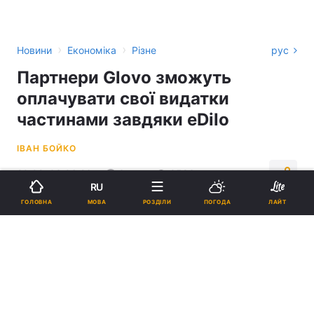
›
›
Новини
Економіка
Різне
рус
Партнери Glovo зможуть
оплачувати свої видатки
частинами завдяки eDilo
ІВАН БОЙКО
20:02, 03.06.26
3 хв.
8583
RU
МОВА
ГОЛОВНА
РОЗДІЛИ
ПОГОДА
ЛАЙТ
Підпишіться на нас в Google