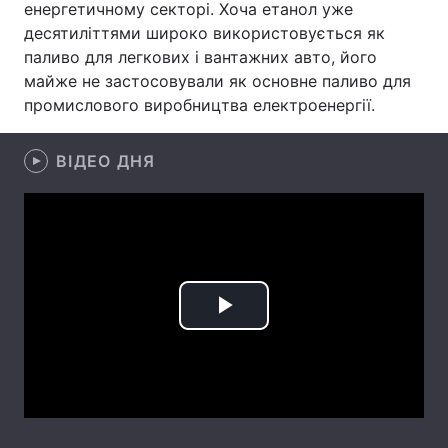
енергетичному секторі. Хоча етанол уже
десятиліттями широко використовується як
Лонгріди
паливо для легкових і вантажних авто, його
майже не застосовували як основне паливо для
Відео з Youtube
Статті
промислового виробництва електроенергії.
Інтерв'ю
Думки
ВІДЕО ДНЯ
Архів
Вакансії
Контакти
Послуги
Play
Video