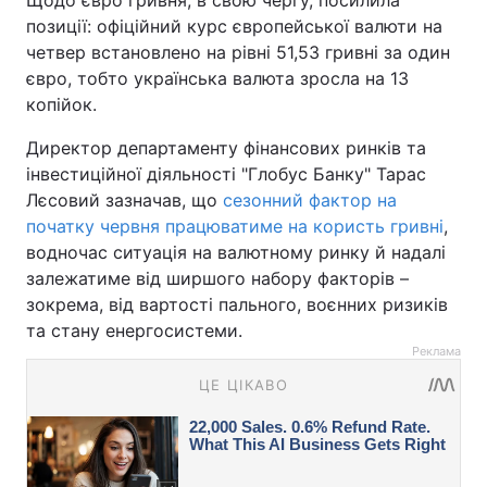
Щодо євро гривня, в свою чергу, посилила
позиції: офіційний курс європейської валюти на
четвер встановлено на рівні 51,53 гривні за один
євро, тобто українська валюта зросла на 13
копійок.
Директор департаменту фінансових ринків та
інвестиційної діяльності "Глобус Банку" Тарас
Лєсовий зазначав, що
сезонний фактор на
початку червня працюватиме на користь гривні
,
водночас ситуація на валютному ринку й надалі
залежатиме від ширшого набору факторів –
зокрема, від вартості пального, воєнних ризиків
та стану енергосистеми.
Реклама