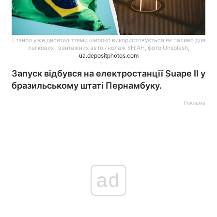
Етанол уже десятиліттями широко використовується як паливо для
легкових і вантажних авто / колаж УНІАН, фото Unsplash,
ua.depositphotos.com
Запуск відбувся на електростанції Suape II у
бразильському штаті Пернамбуку.
Реклама
ad