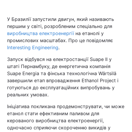
У Бразилії запустили двигун, який називають
Головна
Війна
першим у світі, розробленим спеціально для
виробництва електроенергії
на етанолі у
Україна
Політика
промислових масштабах. Про це повідомляє
Interesting Engineering
.
Економіка
Світ
Запуск відбувся на електростанції Suape II у
Спорт
Наука
штаті Пернамбуку, де енергетична компанія
Suape Energia та фінська технологічна Wärtsilä
Техно і зв'язок
Лайт
завершили етап впровадження Ethanol Project і
готуються до експлуатаційних випробувань у
Зброя
Інциденти
реальних умовах.
Здоров'я
Туризм
Ініціатива покликана продемонструвати, чи може
етанол стати ефективним паливом для
Цікавинки
Погода
керованого виробництва електроенергії,
одночасно сприяючи скороченню викидів у
Екологія
Регіони