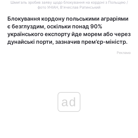
Шмигаль зробив заяву щодо блокування на кордоні з Польщею /
фото УНІАН, В'ячеслав Ратинський
Блокування кордону польськими аграріями
є безглуздим, оскільки понад 90%
українського експорту йде морем або через
дунайські порти, зазначив прем’єр-міністр.
Реклама
ad