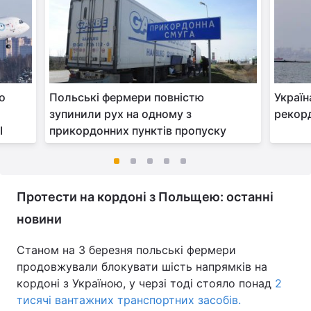
о
Польські фермери повністю
Україн
зупинили рух на одному з
рекорд
І
прикордонних пунктів пропуску
Протести на кордоні з Польщею: останні
новини
Станом на 3 березня польські фермери
продовжували блокувати шість напрямків на
кордоні з Україною, у черзі тоді стояло понад
2
тисячі вантажних транспортних засобів.