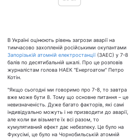
Головна
Війна
В Україні оцінюють рівень загрози аварії на
Україна
Політика
тимчасово захопленій російськими окупантами
Економіка
Світ
Запорізькій атомній електростанції
(ЗАЕС) у 7-8
балів по десятибальній шкалі. Про це розповів
Спорт
Наука
журналістам голова НАЕК "Енергоатом" Петро
Котін.
Техно і зв'язок
Лайт
"Якщо сьогодні ми говоримо про 7-8, то завтра
Зброя
Інциденти
вже може бути 8. Тому що основне питання – це
невизначеність. Дуже багато факторів, які самі
Здоров'я
Туризм
індивідуально можуть і не призводити до аварії,
але коли ви візьмете їх всі разом, то
Цікавинки
Погода
кумулятивний ефект дає небезпеку. Це було на
Фукусімі, це було на Чорнобильській атомній
Екологія
Регіони