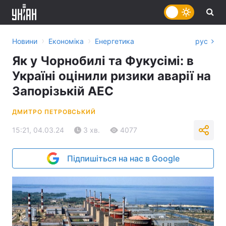
›
›
Новини
Економіка
Енергетика
рус
Як у Чорнобилі та Фукусімі: в
Україні оцінили ризики аварії на
Запорізькій АЕС
ДМИТРО ПЕТРОВСЬКИЙ
15:21, 04.03.24
3 хв.
4077
Підпишіться на нас в Google