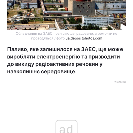
Обладнання на ЗАЕС повністю деградоване, а ремонти не
проводяться / фото
ua.depositphotos.com
Паливо, яке залишилося на ЗАЕС, ще може
виробляти електроенергію та призводити
до викиду радіоактивних речовин у
навколишнє середовище.
Реклама
ad