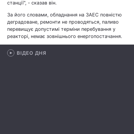
станції", - сказав він.
Лонгріди
За його словами, обладнання на ЗАЕС повністю
деградоване, ремонти не проводяться, паливо
Відео з Youtube
Статті
перевищує допустимі терміни перебування у
реакторі, немає зовнішнього енергопостачання.
Інтерв'ю
Думки
ВІДЕО ДНЯ
Архів
Вакансії
Контакти
Послуги