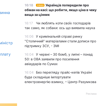
16:18
Українців попередили про
УНІАН
обман на касі: що робити, якщо ціна в чеку
овинна
вища за цінник
16:17
Чи люблять коти своїх господарів
так само, як собаки: ось що виявила наука
16:06
У кримінальній справі ринку
"Столичний" матеріалами стали дописи про
міністр
підтримку ЗСУ, - ЗМІ
сплату
16:04
У червні – 30 бомб, у липні – понад
50: в ОВА заявили про посилення
авіаударів по Сумах
16:04
Без перегляду прайс-кепів Україні
буде складніше імпортувати
електроенергію взимку, – Центр Разумкова
Реклама