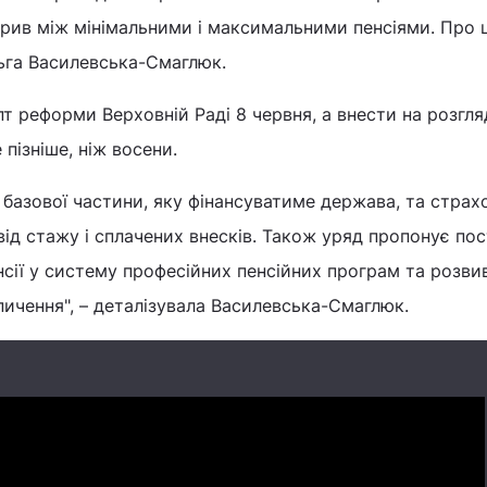
рив між мінімальними і максимальними пенсіями. Про 
ьга Василевська-Смаглюк.
т реформи Верховній Раді 8 червня, а внести на розгля
 пізніше, ніж восени.
 базової частини, яку фінансуватиме держава, та страх
ід стажу і сплачених внесків. Також уряд пропонує по
нсії у систему професійних пенсійних програм та розви
опичення", – деталізувала Василевська-Смаглюк.