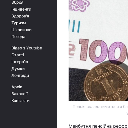
Зброя
Інциденти
Здоров'я
Туризм
Цікавинки
Погода
Відео з Youtube
Статті
Інтерв'ю
Думки
Лонгріди
Архів
Вакансії
Контакти
Пенсія складатиметься з ба
Майбутня пенсійна рефор