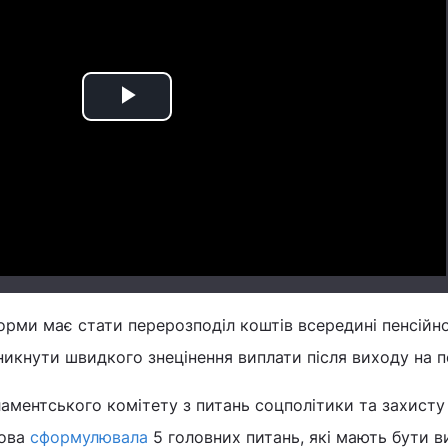
Play
Video
ми має стати перерозподіл коштів всередині пенсійно
икнути швидкого знецінення виплати після виходу на п
ламентського комітету з питань соцполітики та захисту
кова
сформулювала
5 головних питань, які мають бути в