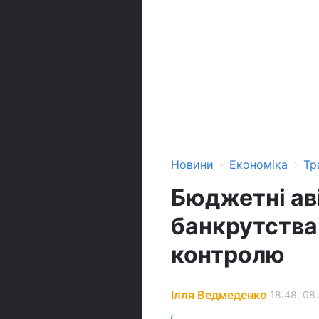
›
›
Новини
Економіка
Тр
Бюджетні ав
банкрутства:
контролю
Ілля Ведмеденко
18:48, 08