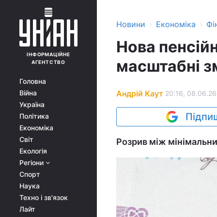
›
›
Новини
Економіка
Фі
Нова пенсій
ІНФОРМАЦІЙНЕ
масштабні зм
АГЕНТСТВО
Головна
Андрій Каут
Війна
20:16, 08.06.26
Україна
Підпиш
Політика
Економіка
Світ
Розрив між мінімальни
Екологія
Регіони
Спорт
Наука
Техно і зв'язок
Лайт