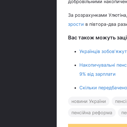
добровільними накопичен
За розрахунками Улютіна
зрости
в півтора-два рази
Вас також можуть заці
Українців зобовʼяжут
Накопичувальні пенс
9% від зарплати
Скільки передбачено
новини України
пенсі
пенсійна реформа
пе