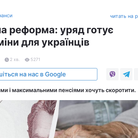
нанси
читать на 
на реформа: уряд готує
іни для українців
2 хв.
5271
іться на нас в Google
ми і максимальними пенсіями хочуть скоротити.