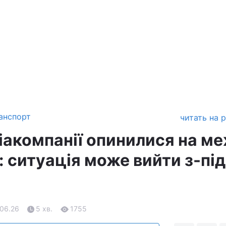
анспорт
читать на 
іакомпанії опинилися на ме
 ситуація може вийти з-під
.06.26
5 хв.
1755