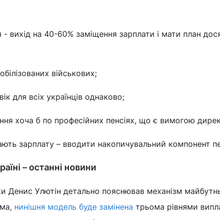
 - вихід на 40-60% заміщення зарплати і мати план дос
обілізованих військових;
вік для всіх українців однаково;
ння хоча б по професійних пенсіях, що є вимогою дире
мають зарплату – вводити накопичувальний компонент пе
аїні – останні новини
ки Денис Улютін детально пояснював механізм майбутн
ма,
нинішня модель буде замінена
трьома рівнями випла