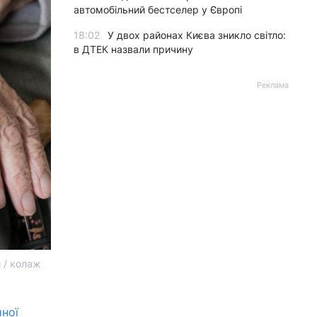
автомобільний бестселер у Європі
18:02
У двох районах Києва зникло світло:
в ДТЕК назвали причину
Реклама
 / колаж
йної