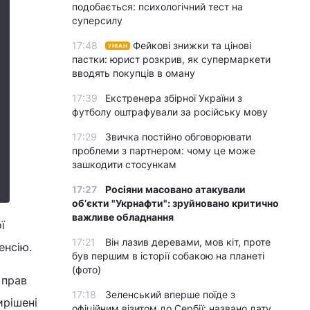
подобається: психологічний тест на
суперсилу
17:48
Фейкові знижки та цінові
УНІАН
пастки: юрист розкрив, як супермаркети
вводять покупців в оману
17:39
Екстренера збірної України з
футболу оштрафували за російську мову
17:29
Звичка постійно обговорювати
проблеми з партнером: чому це може
зашкодити стосункам
17:27
Росіяни масовано атакували
обʼєкти "Укрнафти": зруйновано критично
важливе обладнання
ї
17:21
Він лазив деревами, мов кіт, проте
енсію.
був першим в історії собакою на планеті
(фото)
 прав
17:18
Зеленський вперше поїде з
ирішені
офіційним візитом до Сербії: названо дату