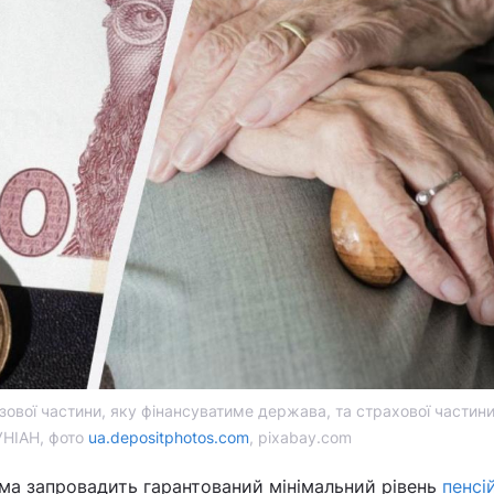
зової частини, яку фінансуватиме держава, та страхової частини
УНІАН, фото
ua.depositphotos.com
, pixabay.com
ма запровадить гарантований мінімальний рівень
пенсі