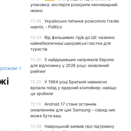
упаковка: експерти розкрили неочевидний
нюанс
15:36
Українське питання розкололо Італію
навпіл, - Politico
15:34
Від фальшивих гідів до ШІ: названо
найнебезпечніші шахрайські пастки для
туристів
15:26
5 найдешевших напрямків Європи
для відпочинку у 2026 році: оновлений
русском
рейтинг
жі
15:22
У 1984 році Британія навмисно
врізала поїзд у ядерний контейнер: навіщо
це зробили
15:19
Android 17 стане останнім
оновленням для цих Samsung – серед них
може бути ваш
15:08
Навроцький заявив про підтримку