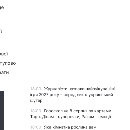
це
д
ової
ступово
вати
18:00
Журналісти назвали найочікуваніші
ігри 2027 року – серед них є український
шутер
18:00
Гороскоп на 8 серпня за картами
Таро: Дівам - суперечки, Ракам - емоції
18:00
Яка кімнатна рослина вам