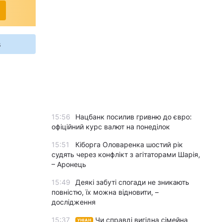
s
15:56
Нацбанк посилив гривню до євро:
офіційний курс валют на понеділок
15:51
Кіборга Оловаренка шостий рік
судять через конфлікт з агітаторами Шарія,
– Аронець
15:49
Деякі забуті спогади не зникають
повністю, їх можна відновити, –
дослідження
15:37
Чи справді вигідна сімейна
УНІАН