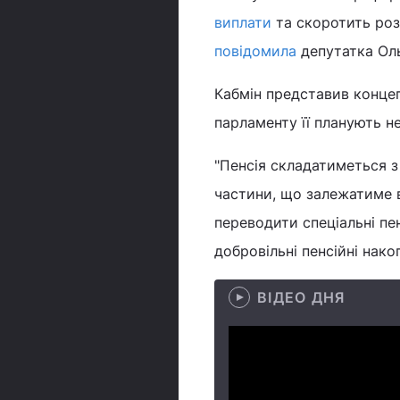
виплати
та скоротить роз
повідомила
депутатка Ол
Кабмін представив концеп
парламенту її планують не
"Пенсія складатиметься з
частини, що залежатиме в
переводити спеціальні пе
добровільні пенсійні нак
ВІДЕО ДНЯ