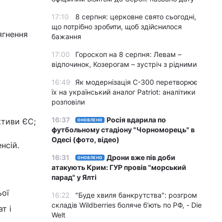
17:10
8 серпня: церковне свято сьогодні,
що потрібно зробити, щоб здійснилося
ягнення
бажання
17:00
Гороскоп на 8 серпня: Левам –
відпочинок, Козерогам – зустріч з рідними
16:49
Як модернізація С-300 перетворює
їх на український аналог Patriot: аналітики
розповіли
16:37
Росія вдарила по
ктиви ЄС;
ОНОВЛЕНО
футбольному стадіону "Чорноморець" в
Одесі (фото, відео)
нсій.
16:31
Дрони вже пів доби
ОНОВЛЕНО
атакують Крим: ГУР провів "морський
парад" у Ялті
ьої
16:22
"Буде хвиля банкрутства": розгром
складів Wildberries боляче бʼють по РФ, - Die
т і
Welt