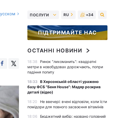
русском
RU
+34
ПОСЛУГИ
ПІДТРИМАЙТЕ НАС
ОСТАННІ НОВИНИ
18:38
Ринок "лихоманить": квадратні
метри в новобудовах дорожчають, попри
падіння попиту
18:33
В Херсонській області уражено
базу ФСБ "Беня House": Мадяр розкрив
деталі (відео)
18:20
Не ввечері: вчені відповіли, коли їсти
помідори для повного засвоєння вітамінів
18:06
Бюджетний вибір: названо головний