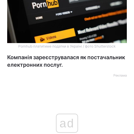
Pornhub платитиме податки в Україні / фото Shutterstock
Компанія зареєструвалася як постачальник
електронних послуг.
Реклама
ad