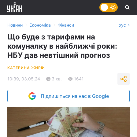
›
›
Новини
Економіка
Фінанси
рус
Що буде з тарифами на
комуналку в найближчі роки:
НБУ дав невтішний прогноз
КАТЕРИНА ЖИРІЙ
10:39, 03.05.24
3 хв.
1641
Підпишіться на нас в Google