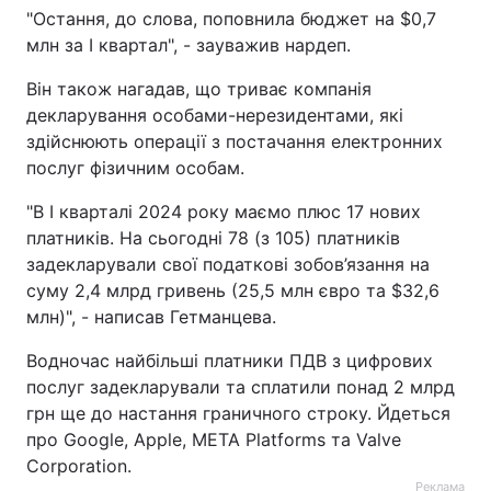
"Остання, до слова, поповнила бюджет на $0,7
млн за I квартал", - зауважив нардеп.
Він також нагадав, що триває компанія
декларування особами-нерезидентами, які
здійснюють операції з постачання електронних
послуг фізичним особам.
"В І кварталі 2024 року маємо плюс 17 нових
платників. На сьогодні 78 (з 105) платників
задекларували свої податкові зобов’язання на
суму 2,4 млрд гривень (25,5 млн євро та $32,6
млн)", - написав Гетманцева.
Водночас найбільші платники ПДВ з цифрових
послуг задекларували та сплатили понад 2 млрд
грн ще до настання граничного строку. Йдеться
про Google, Apple, META Platforms та Valve
Corporation.
Реклама