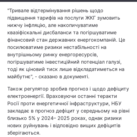
"Тривале відтермінування рішень щодо
Тема оформлення
підвищення тарифів на послуги ЖКГ зумовить
нижчу інфляцію, але накопичуватиме
квазіфіскальні дисбаланси та погіршуватиме
фінансовий стан державних енергокомпаній. Це
посилюватиме ризики нестабільності на
внутрішньому ринку енергоресурсів,
погіршуватиме інвестиційний потенціал галузі,
тоді як ціновий тиск лише відкладатиметься на
майбутнє", - сказано в документі.
Також регулятор зробив прогноз і щодо дефіциту
електроенергії. Враховуючи останні теракти
Росії проти енергетичної інфраструктури, НБУ
закладає в прогноз дефіцит у середньому на рівні
близько 5% у 2024– 2025 роках, однак ризики
нових руйнувань і відповідно вищих дефіцитів
зберігаються.