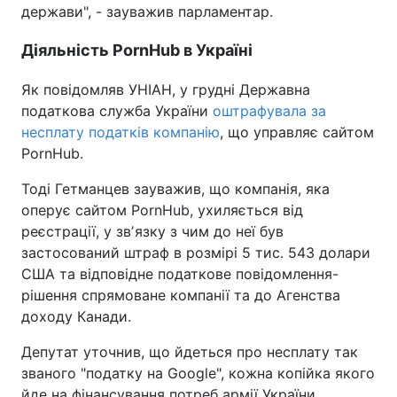
держави", - зауважив парламентар.
Діяльність PornHub в Україні
Як повідомляв УНІАН, у грудні Державна
податкова служба України
оштрафувала за
несплату податків компанію
, що управляє сайтом
PornHub.
Тоді Гетманцев зауважив, що компанія, яка
оперує сайтом PornHub, ухиляється від
реєстрації, у звʼязку з чим до неї був
застосований штраф в розмірі 5 тис. 543 долари
США та відповідне податкове повідомлення-
рішення спрямоване компанії та до Агенства
доходу Канади.
Депутат уточнив, що йдеться про несплату так
званого "податку на Google", кожна копійка якого
йде на фінансування потреб армії України.