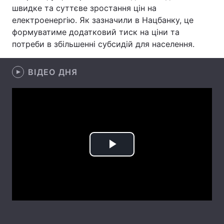
швидке та суттєве зростання цін на
Лонгріди
електроенергію. Як зазначили в Нацбанку, це
формуватиме додатковий тиск на ціни та
потреби в збільшенні субсидій для населення.
Відео з Youtube
Статті
Інтерв'ю
Думки
ВІДЕО ДНЯ
Архів
Вакансії
Контакти
Послуги
Play
Video