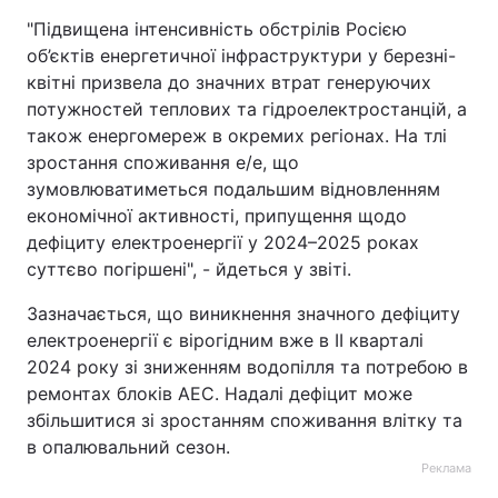
"Підвищена інтенсивність обстрілів Росією
об’єктів енергетичної інфраструктури у березні-
квітні призвела до значних втрат генеруючих
потужностей теплових та гідроелектростанцій, а
також енергомереж в окремих регіонах. На тлі
зростання споживання е/е, що
зумовлюватиметься подальшим відновленням
економічної активності, припущення щодо
дефіциту електроенергії у 2024–2025 роках
суттєво погіршені", - йдеться у звіті.
Зазначається, що виникнення значного дефіциту
електроенергії є вірогідним вже в ІІ кварталі
2024 року зі зниженням водопілля та потребою в
ремонтах блоків АЕС. Надалі дефіцит може
збільшитися зі зростанням споживання влітку та
в опалювальний сезон.
Реклама