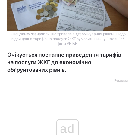
В Нацбанку ззаначили, що тривале відтермінування рішень щодо
підвищення тарифів на послуги ЖКГ зумовить нижчу інфляцію/
фото УНІАН
Очікується поетапне приведення тарифів
на послуги ЖКГ до економічно
обґрунтованих рівнів.
Реклама
ad