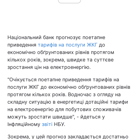
Головна
Війна
Національний банк прогнозує поетапне
Україна
Політика
приведення
тарифів на послуги ЖКГ
до
економічно обґрунтованих рівнів протягом
Економіка
Світ
кількох років, зокрема, швидке та суттєве
зростання цін на електроенергію.
Спорт
Наука
"Очікується поетапне приведення тарифів на
Техно і зв'язок
Лайт
послуги ЖКГ до економічно обґрунтованих рівнів
протягом кількох років. Водночас з огляду на
Зброя
Інциденти
складну ситуацію в енергетиці дотаційні тарифи
Здоров'я
Туризм
на електроенергію для побутових споживачів
можуть зростати швидше", - йдеться у
Цікавинки
Погода
Інфляційному
звіті
НБУ.
Екологія
Регіони
Зокрема, у цей прогноз закладається достатньо