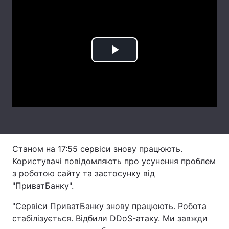
Лонгріди
Відео з Youtube
Статті
Play
Інтерв'ю
Думки
Video
Архів
Вакансії
Контакти
Послуги
Станом на 17:55 сервіси знову працюють.
Користувачі повідомляють про усунення проблем
з роботою сайту та застосунку від
"ПриватБанку".
"Сервіси ПриватБанку знову працюють. Робота
стабілізується. Відбили DDoS-атаку. Ми завжди