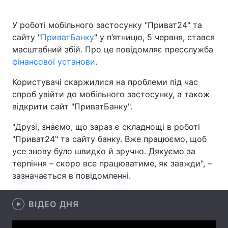
У роботі мобільного застосунку "Приват24" та
сайту "
ПриватБанку
" у п’ятницю, 5 червня, стався
Головна
Війна
масштабний збій. Про це повідомляє пресслужба
фінансової установи
.
Україна
Політика
Користувачі скаржилися на проблеми під час
Економіка
Світ
спроб увійти до мобільного застосунку, а також
відкрити сайт "ПриватБанку".
Спорт
Наука
"Друзі, знаємо, що зараз є складнощі в роботі
Техно і зв'язок
Лайт
"Приват24" та сайту банку. Вже працюємо, щоб
усе знову було швидко й зручно. Дякуємо за
Зброя
Інциденти
терпіння – скоро все працюватиме, як завжди", –
зазначається в повідомленні.
Здоров'я
Туризм
Цікавинки
Погода
ВІДЕО ДНЯ
Екологія
Регіони