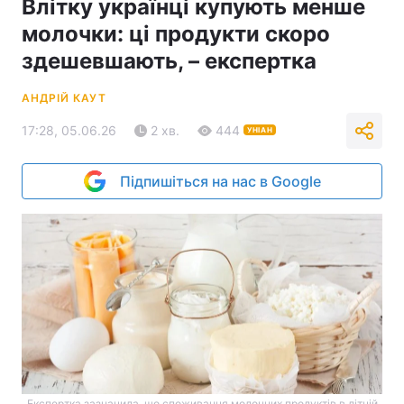
Влітку українці купують менше
молочки: ці продукти скоро
здешевшають, – експертка
АНДРІЙ КАУТ
17:28, 05.06.26
2 хв.
444
УНІАН
Підпишіться на нас в Google
Експертка зазначила, що споживання молочних продуктів в літній