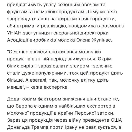
приділятимуть увагу сезонним овочам та
фруктам, а не молокопродуктам. Тому мережі
запровадять акції на жирні молочні продукти,
аби втримати реалізацію, повідомила в розмові з
УНІАН заступниця генеральної директорки
Асоціації виробників молока Олена Жупінас.
"Сезонно завжди споживання молочних
продуктів в літній період знижується. Окрім
білих сирів – зараз салати з сиром і зеленню
стали дуже популярними, тож цей продукт їдять
більше. А взагалі, так, молочку влітку їдять
менше", – каже експертка.
Додатковим фактором зниження ціни стане те,
що Європа є одним з найбільших експортерів
молочної продукції в країни Перської затоки.
Зараз ця продукція через війну президента США
Дональда Трампа проти Ірану не реалізується, а