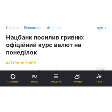
›
›
Новини
Економіка
Фінанси
рус
Нацбанк посилив гривню:
офіційний курс валют на
понеділок
КАТЕРИНА ЖИРІЙ
16:13, 05.06.26
2 хв.
4421
RU
МОВА
ГОЛОВНА
РОЗДІЛИ
ПОГОДА
ЛАЙТ
Підпишіться на нас в Google