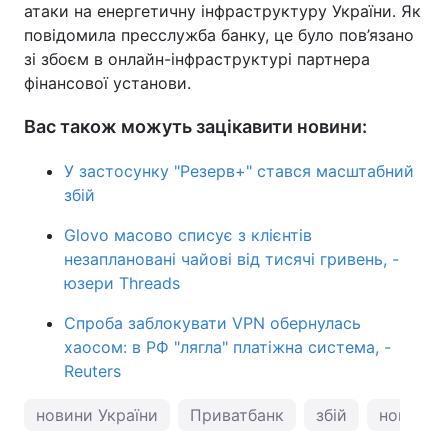
атаки на енергетичну інфраструктуру України. Як
повідомила пресслужба банку, це було пов’язано
зі збоєм в онлайн-інфраструктурі партнера
фінансової установи.
Вас також можуть зацікавити новини:
У застосунку "Резерв+" стався масштабний
збій
Glovo масово списує з клієнтів
незаплановані чайові від тисячі гривень, -
юзери Threads
Спроба заблокувати VPN обернулась
хаосом: в РФ "лягла" платіжна система, -
Reuters
новини України
Приватбанк
збій
новости