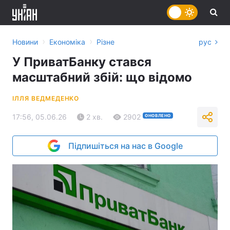
›
›
Новини
Економіка
Різне
рус
У ПриватБанку стався
масштабний збій: що відомо
ІЛЛЯ ВЕДМЕДЕНКО
17:56, 05.06.26
2 хв.
2902
ОНОВЛЕНО
Підпишіться на нас в Google