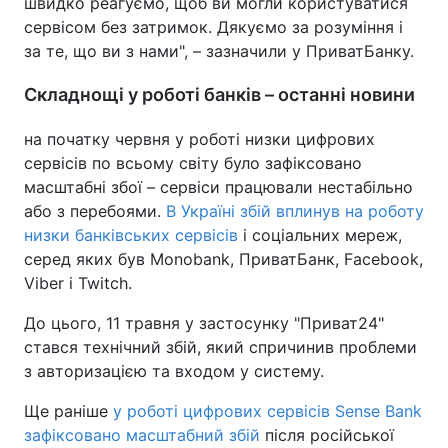
швидко реагуємо, щоб ви могли користуватися
сервісом без затримок. Дякуємо за розуміння і
Тема оформлення
за те, що ви з нами", – зазначили у ПриватБанку.
Складнощі у роботі банків – останні новини
на початку червня у роботі низки цифрових
сервісів по всьому світу було зафіксовано
масштабні збої – сервіси працювали нестабільно
або з перебоями.
В Україні збій вплинув на роботу
низки банківських сервісів
і соціальних мереж,
серед яких був Monobank, ПриватБанк, Facebook,
Viber і Twitch.
До цього, 11 травня у застосунку "Приват24"
стався технічний збій, який спричинив проблеми
з авторизацією та входом у систему.
Ще раніше
у роботі цифрових сервісів Sense Bank
зафіксовано масштабний збій
після російської