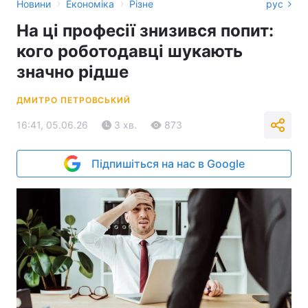
›
›
Новини
Економіка
Різне
рус
На ці професії знизився попит:
кого роботодавці шукають
значно рідше
ДМИТРО ПЕТРОВСЬКИЙ
16:41, 05.06.26
3 хв.
873
Підпишіться на нас в Google