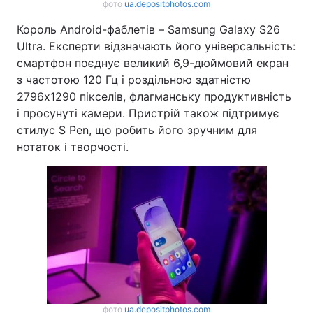
фото
ua.depositphotos.com
Король Android-фаблетів – Samsung Galaxy S26
Ultra. Експерти відзначають його універсальність:
смартфон поєднує великий 6,9-дюймовий екран
з частотою 120 Гц і роздільною здатністю
2796x1290 пікселів, флагманську продуктивність
і просунуті камери. Пристрій також підтримує
стилус S Pen, що робить його зручним для
нотаток і творчості.
фото
ua.depositphotos.com