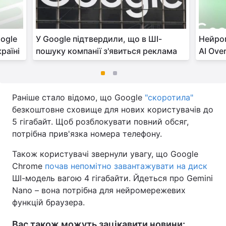
ogle
У Google підтвердили, що в ШІ-
Нейро
раїні
пошуку компанії з'явиться реклама
AI Ove
Раніше стало відомо, що Google
"скоротила"
безкоштовне сховище для нових користувачів до
5 гігабайт. Щоб розблокувати повний обсяг,
потрібна прив'язка номера телефону.
Також користувачі звернули увагу, що Google
Chrome
почав непомітно завантажувати на диск
ШІ-модель вагою 4 гігабайти. Йдеться про Gemini
Nano – вона потрібна для нейромережевих
функцій браузера.
Вас також можуть зацікавити новини: