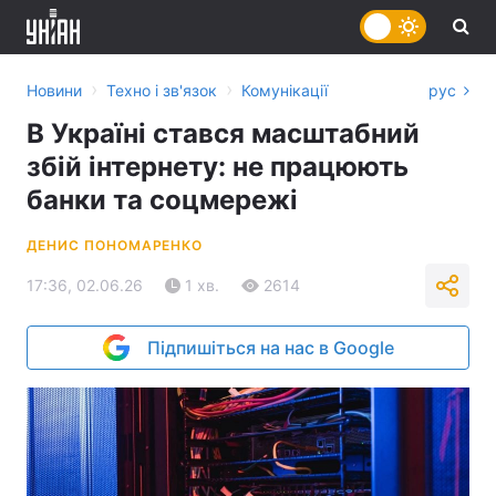
›
›
Новини
Техно і зв'язок
Комунікації
рус
В Україні стався масштабний
збій інтернету: не працюють
банки та соцмережі
ДЕНИС ПОНОМАРЕНКО
17:36, 02.06.26
1 хв.
2614
Підпишіться на нас в Google