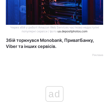
Через збій у роботі Amazon Web Services частково недоступні
популярні сервіси / фото
ua.depositphotos.com
Збій торкнувся Monobank, ПриватБанку,
Viber та інших сервісів.
Реклама
ad