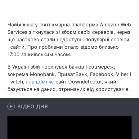
Найбільша у світі хмарна платформа Amazon Web
Головна
Війна
Services зіткнулася зі збоєм своїх серверів, через
що частково стали недоступні популярні сервіси
Україна
Політика
і сайти. Про проблеми стало відомо близько
17:00 за київським часом.
Економіка
Світ
В Україні збій торкнувся банків і соцмереж,
Спорт
Наука
зокрема Monobank, ПриватБанк, Facebook, Viber і
Twitch,
Техно і зв'язок
повідомляє
сайт Downdetector, який
Лайт
базується на даних, отриманих від користувачів.
Зброя
Інциденти
ВІДЕО ДНЯ
Здоров'я
Туризм
Цікавинки
Погода
Екологія
Регіони