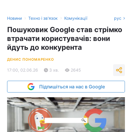
›
›
Новини
Техно і зв'язок
Комунікації
рус
Пошуковик Google став стрімко
втрачати користувачів: вони
йдуть до конкурента
ДЕНИС ПОНОМАРЕНКО
17:00, 02.06.26
3 хв.
2645
Підпишіться на нас в Google