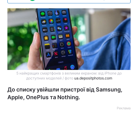
5 найкращих смартфонів з великим екраном: від iPhone до
доступних моделей / фото
ua.depositphotos.com
До списку увійшли пристрої від Samsung,
Apple, OnePlus та Nothing.
Реклама