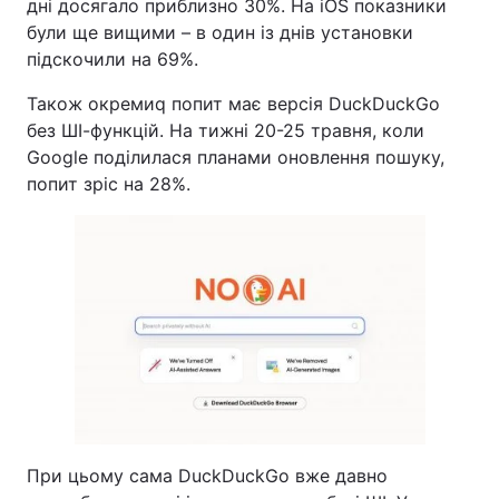
дні досягало приблизно 30%. На iOS показники
були ще вищими – в один із днів установки
підскочили на 69%.
Також окремиq попит має версія DuckDuckGo
без ШІ-функцій. На тижні 20-25 травня, коли
Google поділилася планами оновлення пошуку,
попит зріс на 28%.
При цьому сама DuckDuckGo вже давно