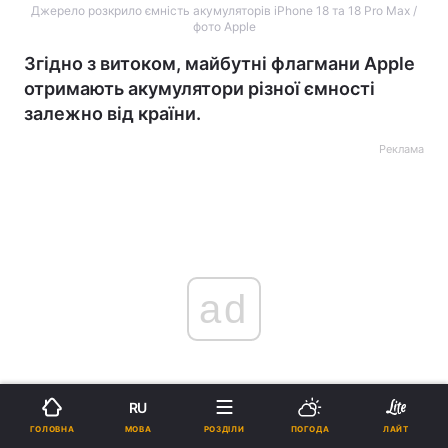
Джерело розкрило ємність акумуляторів iPhone 18 та 18 Pro Max /
фото Apple
Згідно з витоком, майбутні флагмани Apple
отримають акумулятори різної ємності
залежно від країни.
Реклама
ad
RU
МОВА
ГОЛОВНА
РОЗДІЛИ
ПОГОДА
ЛАЙТ