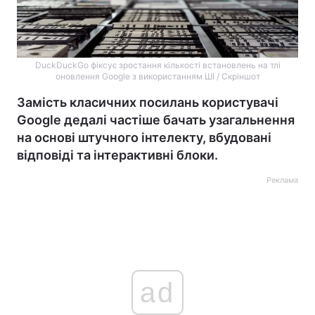
DuckDuckGo фіксує зростання кількості встановлень на тлі
оновлення Google з використанням ШІ / Скріншот
Замість класичних посилань користувачі
Google дедалі частіше бачать узагальнення
на основі штучного інтелекту, вбудовані
відповіді та інтерактивні блоки.
Реклама
ad