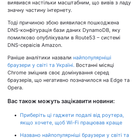
виявився настільки масштабним, що вивів з ладу
значну частину інтернету.
Тема оформлення
Тоді причиною збою виявилася пошкоджена
DNS-конфігурація бази даних DynamoDB, яку
помилково опублікували в Route53 – системі
DNS-сервісів Amazon.
Раніше аналітики назвали
найпопулярніші
браузери у світі та Україні.
В
останні місяці
Chrome зміцнив своє домінування серед
браузерів, що негативно позначилося на Edge та
Opera.
Вас також можуть зацікавити новини:
Приберіть ці гаджети подалі від роутера,
якщо хочете, щоб Wi-Fi працював краще
Названо найпопулярніші браузери у світі та