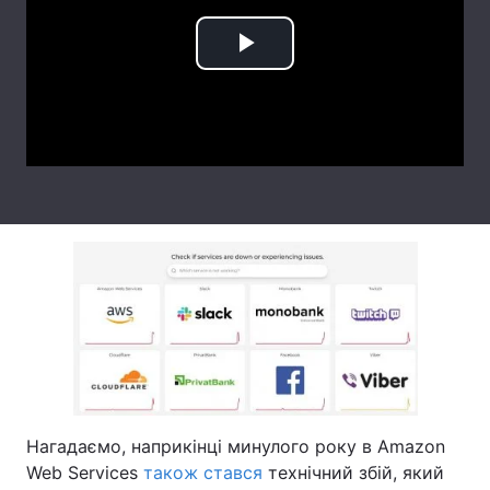
Лонгріди
Play
Відео з Youtube
Статті
Video
Інтерв'ю
Думки
Архів
Вакансії
Контакти
Послуги
Нагадаємо, наприкінці минулого року в Amazon
Web Services
також стався
технічний збій, який