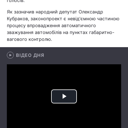
голосів.
Лонгріди
Як зазначив народний депутат Олександр
Кубраков, законопроект є невід'ємною частиною
процесу впровадження автоматичного
Відео з Youtube
Статті
зважування автомобілів на пунктах габаритно-
вагового контролю.
Інтерв'ю
Думки
Архів
Вакансії
ВІДЕО ДНЯ
Контакти
Послуги
Play
Video