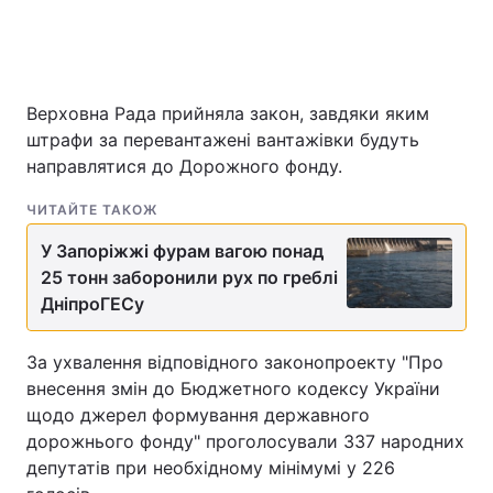
Головна
Війна
Верховна Рада прийняла закон, завдяки яким
штрафи за перевантажені вантажівки будуть
Україна
Політика
направлятися до Дорожного фонду.
Економіка
Світ
ЧИТАЙТЕ ТАКОЖ
Спорт
Наука
У Запоріжжі фурам вагою понад
25 тонн заборонили рух по греблі
Техно і зв'язок
Лайт
ДніпроГЕСу
Зброя
Інциденти
За ухвалення відповідного законопроекту "Про
Здоров'я
Туризм
внесення змін до Бюджетного кодексу України
щодо джерел формування державного
Цікавинки
Погода
дорожнього фонду" проголосували 337 народних
депутатів при необхідному мінімумі у 226
Екологія
Регіони