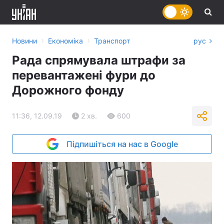
›
›
Новини
Економіка
Транспорт
рус
Рада спрямувала штрафи за
перевантажені фури до
Дорожного фонду
11:36, 12.09.19
2 хв.
600
Підпишіться на нас в Google