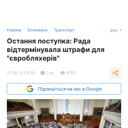
›
›
Новини
Економіка
Транспорт
рус
Остання поступка: Рада
відтермінувала штрафи для
"євробляхерів"
11:19, 12.09.19
1 хв.
4783
Підпишіться на нас в Google