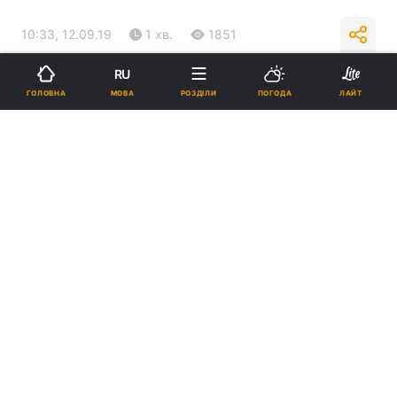
10:33, 12.09.19
1 хв.
1851
RU
Підпишіться на нас в Google
МОВА
ГОЛОВНА
РОЗДІЛИ
ПОГОДА
ЛАЙТ
Захід відвідали 1326 "Мустангів" різних років випуску та
модифікацій / фото Ford
На випробувальному полігоні Ford в
бельгійському Ломмелі зібралося понад 1,3
тисячі американських спорткарів Mustang