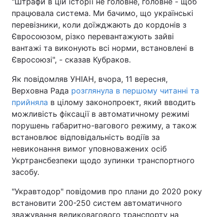
"Штрафи в цій історії не головне, головне - щоб
працювала система. Ми бачимо, що українські
перевізники, коли доїжджають до кордонів з
Євросоюзом, різко перевантажують зайві
вантажі та виконують всі норми, встановлені в
Євросоюзі", - сказав Кубраков.
Як повідомляв УНІАН, вчора, 11 вересня,
Верховна Рада
розглянула в першому читанні та
прийняла
в цілому законопроект, який вводить
можливість фіксації в автоматичному режимі
порушень габаритно-вагового режиму, а також
встановлює відповідальність водіїв за
невиконання вимог уповноважених осіб
Укртрансбезпеки щодо зупинки транспортного
засобу.
"Укравтодор" повідомив про плани до 2020 року
встановити 200-250 систем автоматичного
зважування великовагового транспорту на