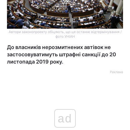
Автори законопроекту обіцяють, що це останнє відтермінування /
фото УНІАН
До власників нерозмитнених автівок не
застосовуватимуть штрафні санкції до 20
листопада 2019 року.
Реклама
ad