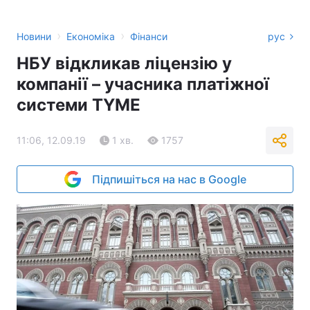
›
›
Новини
Економіка
Фінанси
рус
НБУ відкликав ліцензію у
компанії – учасника платіжної
системи TYME
11:06, 12.09.19
1 хв.
1757
Підпишіться на нас в Google