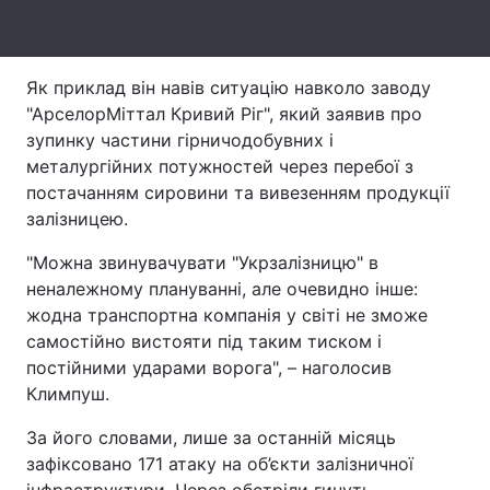
Тема оформлення
Як приклад він навів ситуацію навколо заводу
"АрселорМіттал Кривий Ріг", який заявив про
зупинку частини гірничодобувних і
металургійних потужностей через перебої з
постачанням сировини та вивезенням продукції
залізницею.
"Можна звинувачувати "Укрзалізницю" в
неналежному плануванні, але очевидно інше:
жодна транспортна компанія у світі не зможе
самостійно вистояти під таким тиском і
постійними ударами ворога", – наголосив
Климпуш.
За його словами, лише за останній місяць
зафіксовано 171 атаку на об’єкти залізничної