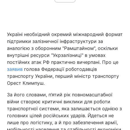
Головна
Війна
Україні необхідний окремий міжнародний формат
Україна
Політика
підтримки залізничної інфраструктури за
аналогією з оборонним "Рамштайном", оскільки
Економіка
Світ
внутрішні ресурси "Укрзалізниці" в умовах
постійних атак РФ практично вичерпані. Про це
Спорт
Наука
заявив
голова Федерації роботодавців
транспорту України, перший міністр транспорту
Техно і зв'язок
Лайт
Орест Климпуш.
Зброя
Інциденти
За його словами, п’ятий рік повномасштабної
війни створює критичні виклики для роботи
Здоров'я
Туризм
транспортної системи, яка залишається однією з
Цікавинки
Погода
головних цілей російських ударів. Йдеться не
лише про логістику, а й про забезпечення армії,
Екологія
Регіони
мобільності населення та стабільності економіки.