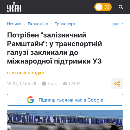
›
›
Новини
Економіка
Транспорт
рус
Потрібен "залізничний
Рамштайн": у транспортній
галузі закликали до
міжнародної підтримки УЗ
ГРИГОРІЙ БОНДАР
16:37, 12.05.26
3 хв.
12492
Підпишіться на нас в Google