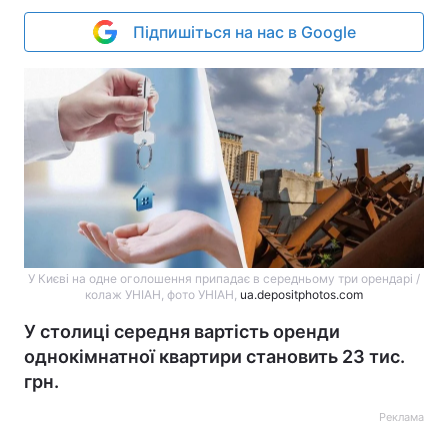
Підпишіться на нас в Google
У Києві на одне оголошення припадає в середньому три орендарі /
колаж УНІАН, фото УНІАН,
ua.depositphotos.com
У столиці середня вартість оренди
однокімнатної квартири становить 23 тис.
грн.
Реклама