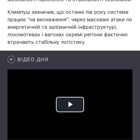
Лонгріди
Климпуш зазначив, що останні пів року система
працює "на виснаження": через масовані атаки по
енергетичній та залізничній інфраструктурі,
Відео з Youtube
Статті
локомотивах і вагонах окремі регіони фактично
втрачають стабільну логістику.
Інтерв'ю
Думки
Архів
Вакансії
ВІДЕО ДНЯ
Контакти
Послуги
Play
Video