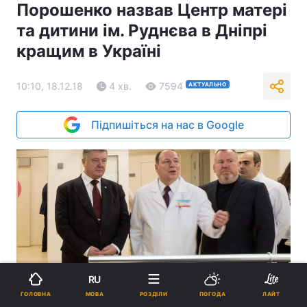
Порошенко назвав Центр матері
та дитини ім. Руднєва в Дніпрі
кращим в Україні
10:10, 18.12.18
4 хв.
7594
АКТУАЛЬНО
Підпишіться на нас в Google
RU
Головна гордість хірургів - сучасні операційні
МОВА
ГОЛОВНА
РОЗДІЛИ
ПОГОДА
ЛАЙТ