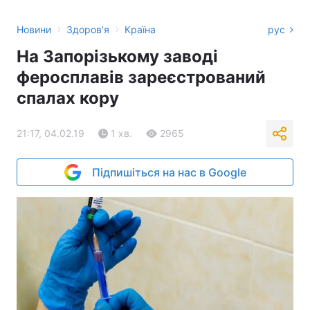
›
›
Новини
Здоров'я
Країна
рус
На Запорізькому заводі
феросплавів зареєстрований
спалах кору
21:17, 04.02.19
1 хв.
2965
Підпишіться на нас в Google