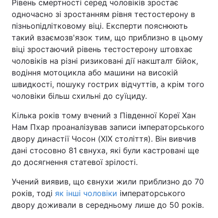
Рівень смертності серед чоловіків зростає
одночасно зі зростанням рівня тестостерону в
пізньопідлітковому віці. Експерти пояснюють
такий взаємозв'язок тим, що приблизно в цьому
віці зростаючий рівень тестостерону штовхає
чоловіків на різні ризиковані дії накшталт бійок,
водіння мотоцикла або машини на високій
швидкості, пошуку гострих відчуттів, а крім того
чоловіки більш схильні до суїциду.
Кілька років тому вчений з Південної Кореї Хан
Нам Пхар проаналізував записи імператорського
двору династії Чосон (XIX століття). Він вивчив
дані стосовно 81 євнуха, які були кастровані ще
до досягнення статевої зрілості.
Учений виявив, що євнухи жили приблизно до 70
років, тоді
як інші чоловіки
імператорського
двору доживали в середньому лише до 50 років.