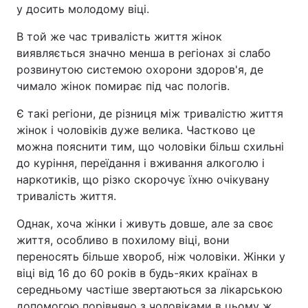
у досить молодому віці.
В той же час тривалість життя жінок
виявляється значно менша в регіонах зі слабо
розвинутою системою охорони здоров'я, де
чимало жінок помирає під час пологів.
Є такі регіони, де різниця між тривалістю життя
жінок і чоловіків дуже велика. Частково це
можна пояснити тим, що чоловіки більш схильні
до куріння, переїдання і вживання алкоголю і
наркотиків, що різко скорочує їхню очікувану
тривалість життя.
Однак, хоча жінки і живуть довше, але за своє
життя, особливо в похилому віці, вони
переносять більше хвороб, ніж чоловіки. Жінки у
віці від 16 до 60 років в будь-яких країнах в
середньому частіше звертаються за лікарською
допомогою порівняно з чоловіками в цьому ж