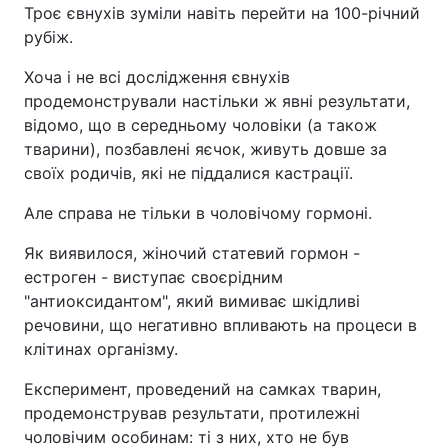
Троє євнухів зуміли навіть перейти на 100-річний
рубіж.
Хоча і не всі дослідження євнухів
продемонстрували настільки ж явні результати,
відомо, що в середньому чоловіки (а також
тварини), позбавлені яєчок, живуть довше за
своїх родичів, які не піддалися кастрації.
Але справа не тільки в чоловічому гормоні.
Як виявилося, жіночий статевий гормон -
естроген - виступає своєрідним
"антиоксидантом", який вимиває шкідливі
речовини, що негативно впливають на процеси в
клітинах організму.
Експеримент, проведений на самках тварин,
продемонстрував результати, протилежні
чоловічим особинам: ті з них, хто не був