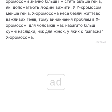
хромосоми значно більші і містять більше генів,
які допомагають людині вижити. У Y-хромосом
менше генів. X-хромосома несе безліч життєво
важливих генів, тому виникнення проблем в X-
хромосомі для чоловіків має набагато більш
сумні наслідки, ніж для жінок, у яких є "запасна"
X-хромосома.
Реклама
ad