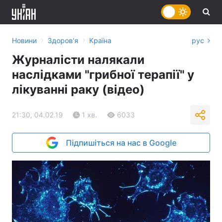
›
›
Новини
Здоров'я
Країна
рус
Журналісти налякали
наслідками "грибної терапії" у
лікуванні раку (відео)
21:30, 04.02.19
1 хв.
6033
Підпишіться на нас в Google