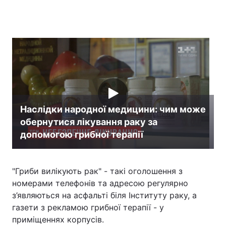
Головна
Війна
Україна
Політика
Економіка
Світ
Наслідки народної медицини: чим може
Спорт
Наука
обернутися лікування раку за
Техно і зв'язок
Лайт
допомогою грибної терапії
Зброя
Інциденти
"Гриби вилікують рак" - такі оголошення з
Здоров'я
Туризм
номерами телефонів та адресою регулярно
з’являються на асфальті біля Інституту раку, а
Цікавинки
Погода
газети з рекламою грибної терапії - у
приміщеннях корпусів.
Екологія
Регіони