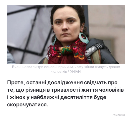
Вчені назвали три основні причини, чому жінки живуть довше
чоловіків \ УНІАН
Проте, останні дослідження свідчать про
те, що різниця в тривалості життя чоловіків
і жінок у найближчі десятиліття буде
скорочуватися.
Реклама