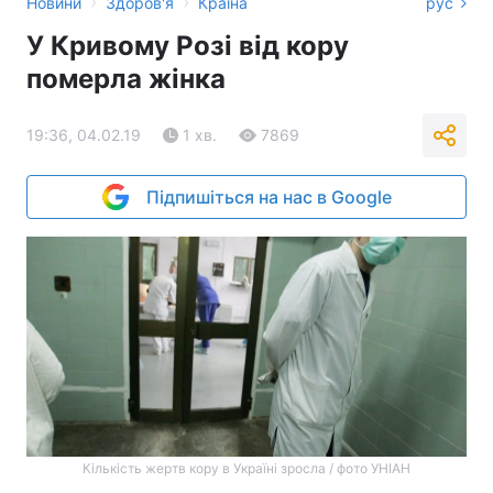
›
›
Новини
Здоров'я
Країна
рус
У Кривому Розі від кору
померла жінка
19:36, 04.02.19
1 хв.
7869
Підпишіться на нас в Google
Кількість жертв кору в Україні зросла / фото УНІАН