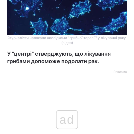
Журналісти налякали наслідками "грибної терапії" у лікуванні раку
(відео)
У "центрі" стверджують, що лікування
грибами допоможе подолати рак.
Реклама
ad