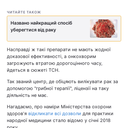
Лонгріди
ЧИТАЙТЕ ТАКОЖ
Названо найкращий спосіб
Відео з Youtube
Статті
уберегтися від раку
Інтерв'ю
Думки
Насправді ж такі препарати не мають жодної
Архів
Вакансії
доказової ефективності, а онкохворим
загрожують втратою дорогоцінного часу,
Контакти
йдеться в сюжеті ТСН.
Послуги
Так званий центр, де обіцяють вилікувати рак за
допомогою "грибної терапії", ліцензії на таку
діяльність не має.
Нагадаємо, про наміри Міністерства охорони
здоров'я
відкликати всі дозволи
для практики
народної медицини стало відомо у січні 2018
року.