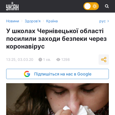
›
›
Новини
Здоров'я
Країна
рус
У школах Чернівецької області
посилили заходи безпеки через
коронавірус
13:25, 03.03.20
1 хв.
1298
Підпишіться на нас в Google