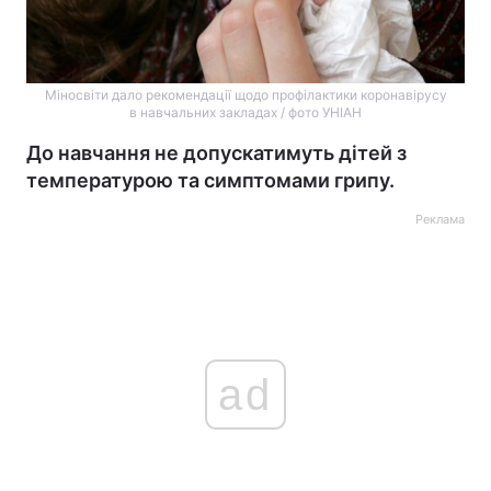
Міносвіти дало рекомендації щодо профілактики коронавірусу
в навчальних закладах / фото УНІАН
До навчання не допускатимуть дітей з
температурою та симптомами грипу.
Реклама
ad