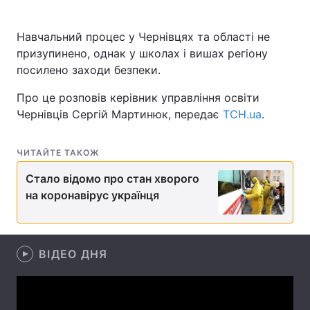
Навчальний процес у Чернівцях та області не
призупинено, однак у школах і вишах регіону
Головна
Війна
посилено заходи безпеки.
Україна
Політика
Про це розповів керівник управління освіти
Чернівців Сергій Мартинюк, передає
ТСН.ua
.
Економіка
Світ
Спорт
Наука
ЧИТАЙТЕ ТАКОЖ
Стало відомо про стан хворого
Техно і зв'язок
Лайт
на коронавірус українця
Зброя
Інциденти
Здоров'я
Туризм
ВІДЕО ДНЯ
Цікавинки
Погода
Екологія
Регіони