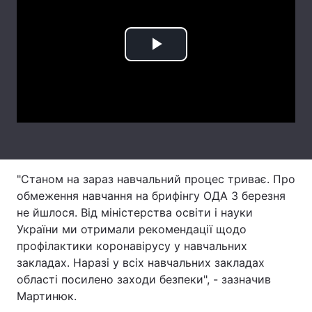
Лонгріди
Play
Відео з Youtube
Статті
Video
Інтерв'ю
Думки
Архів
Вакансії
Контакти
"Станом на зараз навчальний процес триває. Про
Послуги
обмеження навчання на брифінгу ОДА 3 березня
не йшлося. Від міністерства освіти і науки
України ми отримали рекомендації щодо
профілактики коронавірусу у навчальних
закладах. Наразі у всіх навчальних закладах
області посилено заходи безпеки", - зазначив
Мартинюк.