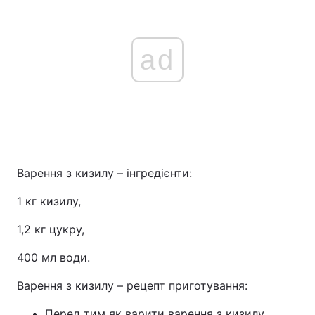
ad
Варення з кизилу – інгредієнти:
1 кг кизилу,
1,2 кг цукру,
400 мл води.
Варення з кизилу – рецепт приготування:
Перед тим як варити варення з кизилу,