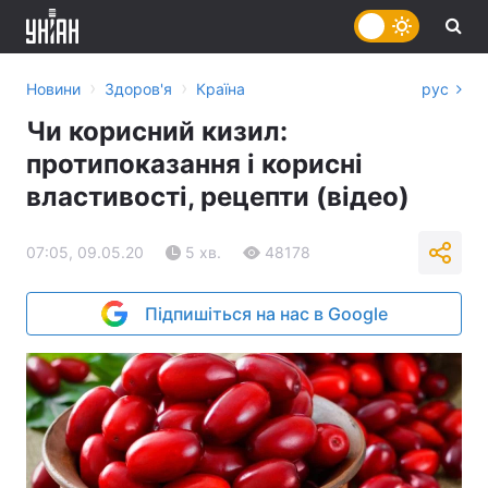
›
›
Новини
Здоров'я
Країна
рус
Чи корисний кизил:
протипоказання і корисні
властивості, рецепти (відео)
07:05, 09.05.20
5 хв.
48178
Підпишіться на нас в Google