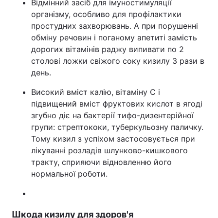
Відмінний засіб для імуностимуляції
організму, особливо для профілактики
простудних захворювань. А при порушенні
обміну речовин і поганому апетиті замість
дорогих вітамінів раджу випивати по 2
столові ложки свіжого соку кизилу 3 рази в
день.
Високий вміст калію, вітаміну С і
підвищений вміст фруктових кислот в ягоді
згубно діє на бактерії тифо-дизентерійної
групи: стрептококи, туберкульозну паличку.
Тому кизил з успіхом застосовується при
лікуванні розладів шлунково-кишкового
тракту, сприяючи відновленню його
нормальної роботи.
Шкода кизилу для здоров'я