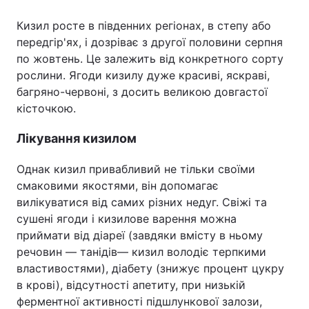
Кизил росте в південних регіонах, в степу або
передгір'ях, і дозріває з другої половини серпня
по жовтень. Це залежить від конкретного сорту
Головна
Війна
рослини. Ягоди кизилу дуже красиві, яскраві,
Україна
Політика
багряно-червоні, з досить великою довгастої
кісточкою.
Економіка
Світ
Лікування кизилом
Спорт
Наука
Однак кизил привабливий не тільки своїми
Техно і зв'язок
Лайт
смаковими якостями, він допомагає
вилікуватися від самих різних недуг. Свіжі та
Зброя
Інциденти
сушені ягоди і кизилове варення можна
приймати від діареї (завдяки вмісту в ньому
Здоров'я
Туризм
речовин — танідів— кизил володіє терпкими
властивостями), діабету (знижує процент цукру
Цікавинки
Погода
в крові), відсутності апетиту, при низькій
ферментної активності підшлункової залози,
Екологія
Регіони