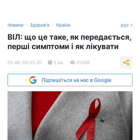
›
›
Новини
Здоров'я
Країна
рус
ВІЛ: що це таке, як передається,
перші симптоми і як лікувати
05:46, 09.05.20
5 хв.
31388
Підпишіться на нас в Google