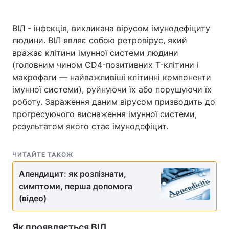
ВІЛ - інфекція, викликана вірусом імунодефіциту
людини. ВІЛ являє собою ретровірус, який
вражає клітини імунної системи людини
(головним чином CD4-позитивних T-клітини і
макрофаги — найважливіші клітинні компоненти
імунної системи), руйнуючи їх або порушуючи їх
роботу. Зараження даним вірусом призводить до
прогресуючого виснаження імунної системи,
результатом якого стає імунодефіцит.
ЧИТАЙТЕ ТАКОЖ
Апендицит: як розпізнати,
симптоми, перша допомога
(відео)
Як проявляється ВІЛ