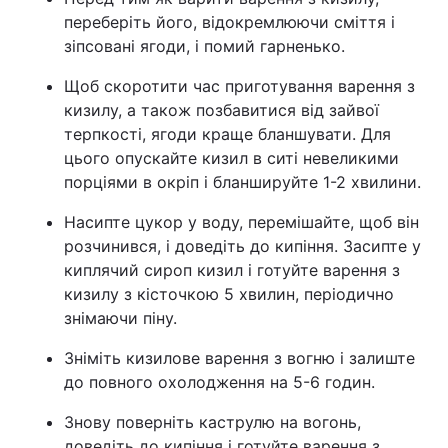
переберіть його, відокремлюючи сміття і
зіпсовані ягоди, і помий гарненько.
Щоб скоротити час приготування варення з
кизилу, а також позбавитися від зайвої
терпкості, ягоди краще бланшувати. Для
цього опускайте кизил в ситі невеликими
порціями в окріп і бланшируйте 1-2 хвилини.
Насипте цукор у воду, перемішайте, щоб він
розчинився, і доведіть до кипіння. Засипте у
киплячий сироп кизил і готуйте варення з
кизилу з кісточкою 5 хвилин, періодично
знімаючи піну.
Зніміть кизилове варення з вогню і залиште
до повного охолодження на 5-6 годин.
Знову поверніть каструлю на вогонь,
доведіть до кипіння і готуйте варення з