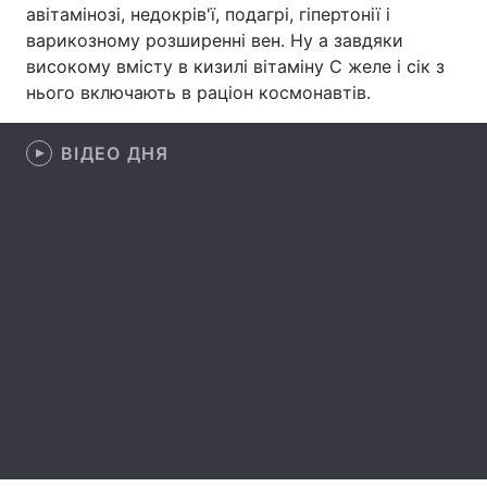
авітамінозі, недокрів'ї, подагрі, гіпертонії і
Лонгріди
варикозному розширенні вен. Ну а завдяки
високому вмісту в кизилі вітаміну С желе і сік з
нього включають в раціон космонавтів.
Відео з Youtube
Статті
Інтерв'ю
Думки
ВІДЕО ДНЯ
Архів
Вакансії
Контакти
Послуги