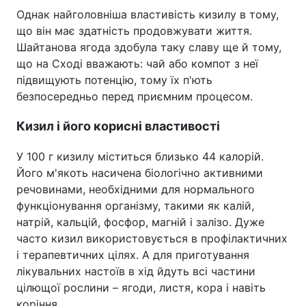
Однак найголовніша властивість кизилу в тому,
Тема оформлення
що він має здатність продовжувати життя.
Шайтанова ягода здобула таку славу ще й тому,
що на Сході вважають: чай або компот з неї
підвищують потенцію, тому їх п'ють
безпосередньо перед приємним процесом.
Кизил і його корисні властивості
У 100 г кизилу міститься близько 44 калорій.
Його м'якоть насичена біологічно активними
речовинами, необхідними для нормального
функціонування організму, такими як калій,
натрій, кальцій, фосфор, магній і залізо. Дуже
часто кизил використовується в профілактичних
і терапевтичних цілях. А для приготування
лікувальних настоїв в хід йдуть всі частини
цілющої рослини – ягоди, листя, кора і навіть
коріння.