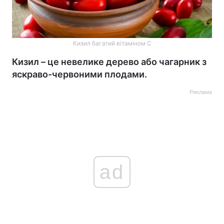
Кизил багатий вітаміном С
Кизил – це невелике дерево або чагарник з
яскраво-червоними плодами.
Реклама
ad