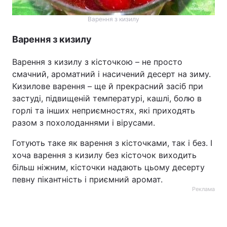
Варення з кизилу
Варення з кизилу
Варення з кизилу з кісточкою – не просто
смачний, ароматний і насичений десерт на зиму.
Кизилове варення – ще й прекрасний засіб при
застуді, підвищеній температурі, кашлі, болю в
горлі та інших неприємностях, які приходять
разом з похолоданнями і вірусами.
Готують таке як варення з кісточками, так і без. І
хоча варення з кизилу без кісточок виходить
більш ніжним, кісточки надають цьому десерту
певну пікантність і приємний аромат.
Реклама