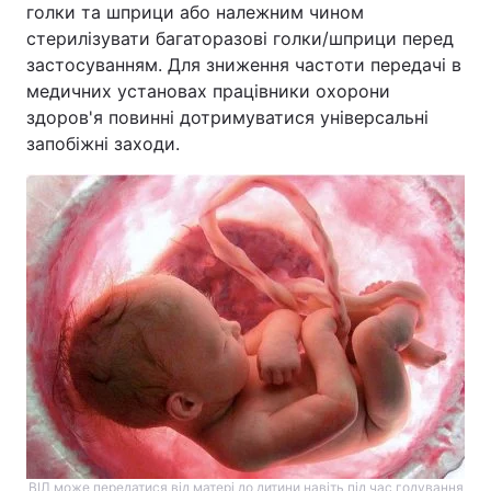
голки та шприци або належним чином
стерилізувати багаторазові голки/шприци перед
застосуванням. Для зниження частоти передачі в
медичних установах працівники охорони
здоров'я повинні дотримуватися універсальні
запобіжні заходи.
ВІЛ може передатися від матері до дитини навіть під час годування