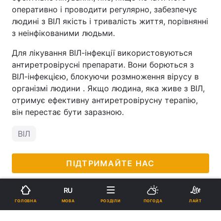
оперативно і проводити регулярно, забезпечує
людині з ВІЛ якість і тривалість життя, порівнянні
з неінфікованими людьми.
Для лікування ВІЛ-інфекції використовуються
антиретровірусні препарати. Вони борються з
ВІЛ-інфекцією, блокуючи розмноження вірусу в
організмі людини . Якщо людина, яка живе з ВІЛ,
отримує ефективну антиретровірусну терапію,
він перестає бути заразною.
ВІЛ
ПІДТРИМАЙТЕ НАС
RU
МОВА
ГОЛОВНА
РОЗДІЛИ
ПОГОДА
ЛАЙТ