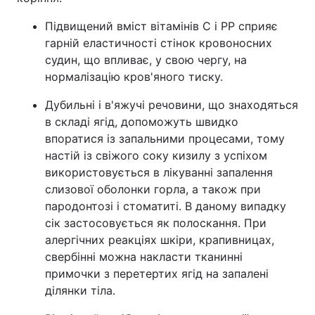
Підвищений вміст вітамінів С і РР сприяє
гарній еластичності стінок кровоносних
судин, що впливає, у свою чергу, на
нормалізацію кров'яного тиску.
Дубильні і в'яжучі речовини, що знаходяться
в складі ягід, допоможуть швидко
впоратися із запальними процесами, тому
настій із свіжого соку кизилу з успіхом
використовується в лікуванні запалення
слизової оболонки горла, а також при
пародонтозі і стоматиті. В даному випадку
сік застосовується як полоскання. При
алергічних реакціях шкіри, крапивницах,
свербінні можна накласти тканинні
примочки з перетертих ягід на запалені
ділянки тіла.