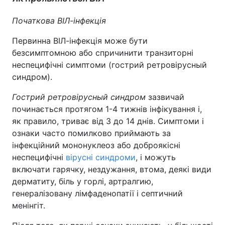
Початкова ВІЛ-інфекція
Первинна ВІЛ-інфекція може бути
безсимптомною або спричинити транзиторні
неспецифічні симптоми (гострий ретровірусный
синдром).
Гострий ретровірусный синдром
зазвичай
починається протягом 1-4 тижнів інфікування і,
як правило, триває від 3 до 14 днів. Симптоми і
ознаки часто помилково приймають за
інфекційний мононуклеоз або доброякісні
неспецифічні
вірусні синдроми
, і можуть
включати гарячку, нездужання, втома, деякі види
дерматиту, біль у горлі, артралгию,
генералізовану лімфаденопатії і септичний
менінгіт.