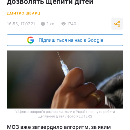
дозволять щепити дітей
ДМИТРО ШВАРЦ
16:55, 17.07.21
2 хв.
1740
Підпишіться на нас в Google
У Центрі здоров'я розповіли, коли в Україні почнуть робити
щеплення дітей / фото REUTERS
МОЗ вже затвердило алгоритм, за яким