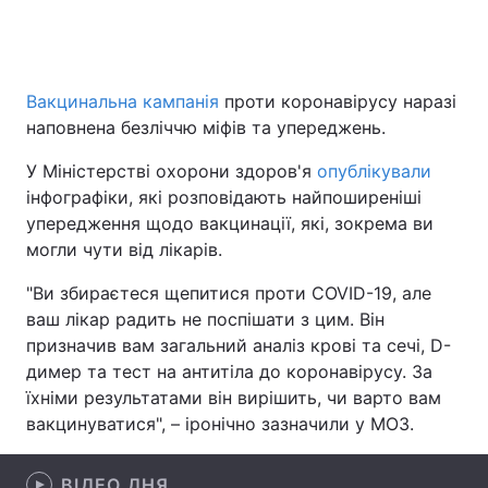
Головна
Війна
Вакцинальна кампанія
проти коронавірусу наразі
наповнена безліччю міфів та упереджень.
Україна
Політика
У Міністерстві охорони здоров'я
опублікували
Економіка
Світ
інфографіки, які розповідають найпоширеніші
упередження щодо вакцинації, які, зокрема ви
Спорт
Наука
могли чути від лікарів.
Техно і зв'язок
Лайт
"Ви збираєтеся щепитися проти COVID-19, але
ваш лікар радить не поспішати з цим. Він
Зброя
Інциденти
призначив вам загальний аналіз крові та сечі, D-
димер та тест на антитіла до коронавірусу. За
Здоров'я
Туризм
їхніми результатами він вирішить, чи варто вам
вакцинуватися", – іронічно зазначили у МОЗ.
Цікавинки
Погода
Екологія
Регіони
ВІДЕО ДНЯ