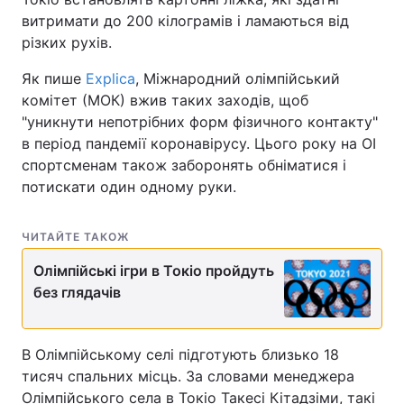
витримати до 200 кілограмів і ламаються від
різких рухів.
Як пише
Explica
, Міжнародний олімпійський
комітет (МОК) вжив таких заходів, щоб
"уникнути непотрібних форм фізичного контакту"
в період пандемії коронавірусу. Цього року на ОІ
спортсменам також заборонять обніматися і
потискати один одному руки.
ЧИТАЙТЕ ТАКОЖ
Олімпійські ігри в Токіо пройдуть
без глядачів
В Олімпійському селі підготують близько 18
тисяч спальних місць. За словами менеджера
Олімпійського села в Токіо Такесі Кітадзіми, такі