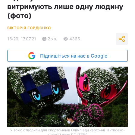
витримують лише одну людину
(фото)
ВІКТОРІЯ ГОРДІЄНКО
16:29, 17.07.21
2 хв.
4365
Підпишіться на нас в Google
У Токіо створили для спортсменів Олімпіади картонні "антисекс-
ліжка" / фото REUTERS