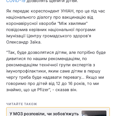
COVID-19
дозволять щепити дітей.
Як передає кореспондент УНІАН, про це під час
національного діалогу про вакцинацію від
коронавірусної хвороби "Між хвилями"
повідомив керівник національної програми
імунізації Центру громадського здоров'я
Олександр Заїка.
"Так, буде дозволятися дітям, але потрібно буде
дивитися по нашим рекомендаціям, по
рекомендаціям технічної групи експертів з
імунопрофілактики, яким саме дітям в першу
чергу треба буде надавати перевагу… Якщо ми
говоримо про дітей від 12 до 16 років, то ми
знаймо, що це Pfizer", - сказав він.
ЧИТАЙТЕ ТАКОЖ
У МОЗ розповіли, чи зобов'яжуть