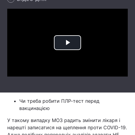
Лонгріди
Відео з Youtube
Статті
Інтерв'ю
Думки
Play
Архів
Вакансії
Video
Контакти
Послуги
Чи треба робити ПЛР-тест перед
вакцинацією
У такому випадку МОЗ радить змінити лікаря і
нарешті записатися на щеплення проти COVID-19.
Адже подібних попередніх аналізів здавати НЕ