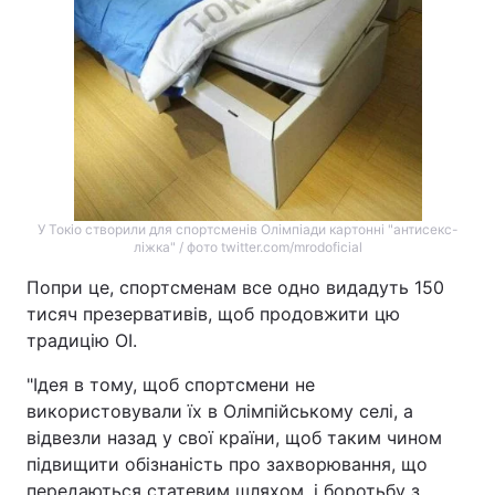
У Токіо створили для спортсменів Олімпіади картонні "антисекс-
ліжка" / фото twitter.com/mrodoficial
Попри це, спортсменам все одно видадуть 150
тисяч презервативів, щоб продовжити цю
традицію ОІ.
"Ідея в тому, щоб спортсмени не
використовували їх в Олімпійському селі, а
відвезли назад у свої країни, щоб таким чином
підвищити обізнаність про захворювання, що
передаються статевим шляхом, і боротьбу з