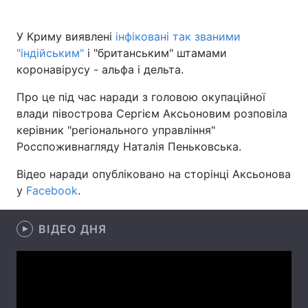
У Криму виявлені
інфіковані так званими
"індійським"
і "британським" штамами
Головна
Війна
коронавірусу - альфа і дельта.
Україна
Політика
Про це під час наради з головою окупаційної
влади півострова Сергієм Аксьоновим розповіла
Економіка
Світ
керівник "регіонального управління"
Росспоживнагляду Наталія Пеньковська.
Спорт
Наука
Відео наради опубліковано на сторінці Аксьонова
Техно і зв'язок
Лайт
у
Facebook
.
Зброя
Інциденти
ВІДЕО ДНЯ
Здоров'я
Туризм
Цікавинки
Погода
Екологія
Регіони