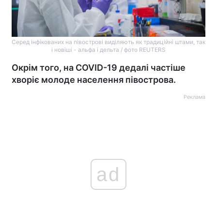
Серед інфікованих на півострові виділяють як традиційні штами, так
і новіші - альфа і дельта / фото REUTERS
Окрім того, на COVID-19 дедалі частіше
хворіє молоде населення півострова.
Реклама
ad