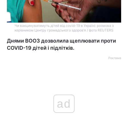
Чи вакцинуватимуть дітей від covid-19 в Україні: розмова з
керівником Центру громадського здоров’я / фото REUTERS
Днями ВООЗ дозволила щеплювати проти
COVID-19 дітей і підлітків.
Реклама
ad