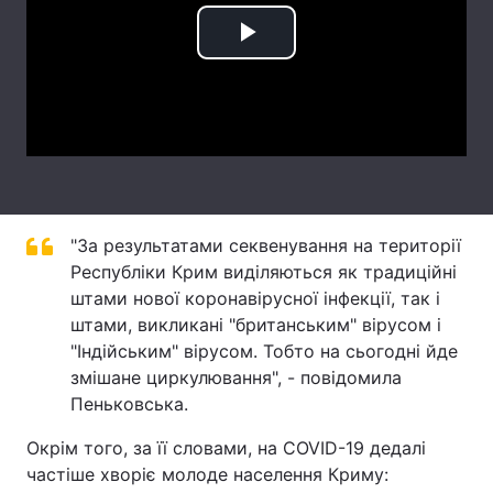
Лонгріди
Play
Video
Відео з Youtube
Статті
Інтерв'ю
Думки
Архів
Вакансії
"За результатами секвенування на території
Контакти
Республіки Крим виділяються як традиційні
Послуги
штами нової коронавірусної інфекції, так і
штами, викликані "британським" вірусом і
"Індійським" вірусом. Тобто на сьогодні йде
змішане циркулювання", - повідомила
Пеньковська.
Окрім того, за її словами, на COVID-19 дедалі
частіше хворіє молоде населення Криму: