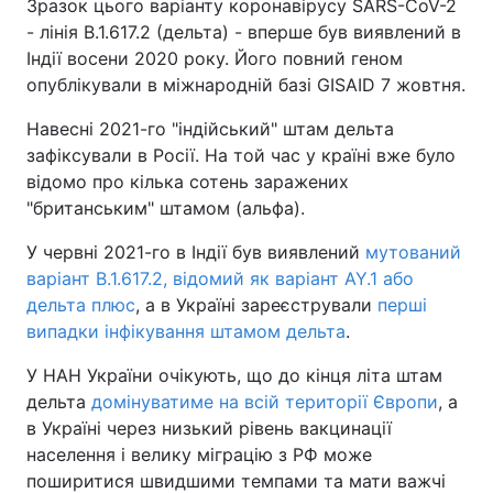
Зразок цього варіанту коронавірусу SARS-CoV-2
- лінія B.1.617.2 (дельта) - вперше був виявлений в
Індії восени 2020 року. Його повний геном
опублікували в міжнародній базі GISAID 7 жовтня.
Навесні 2021-го "індійський" штам дельта
зафіксували в Росії. На той час у країні вже було
відомо про кілька сотень заражених
"британським" штамом (альфа).
У червні 2021-го в Індії був виявлений
мутований
варіант B.1.617.2, відомий як варіант AY.1 або
дельта плюс
, а в Україні зареєстрували
перші
випадки інфікування штамом дельта
.
У НАН України очікують, що до кінця літа штам
дельта
домінуватиме на всій території Європи
, а
в Україні через низький рівень вакцинації
населення і велику міграцію з РФ може
поширитися швидшими темпами та мати важчі