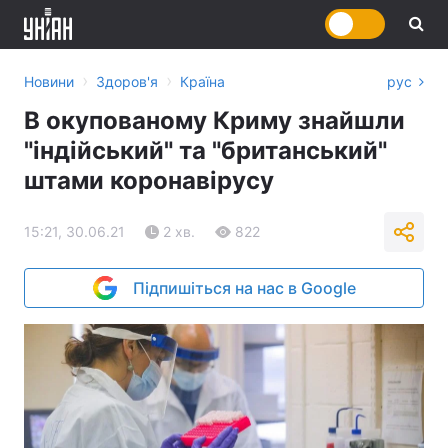
›
›
Новини
Здоров'я
Країна
рус
В окупованому Криму знайшли
"індійський" та "британський"
штами коронавірусу
15:21, 30.06.21
2 хв.
822
Підпишіться на нас в Google