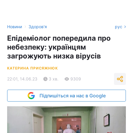
›
Новини
Здоров'я
рус
Епідеміолог попередила про
небезпеку: українцям
загрожують низка вірусів
КАТЕРИНА ПРИСЯЖНЮК
22:01, 14.06.23
3 хв.
9309
Підпишіться на нас в Google