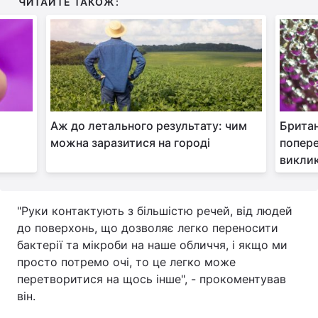
ЧИТАЙТЕ ТАКОЖ:
Тема оформлення
Аж до летального результату: чим
Британ
можна заразитися на городі
попере
виклик
"Руки контактують з більшістю речей, від людей
до поверхонь, що дозволяє легко переносити
бактерії та мікроби на наше обличчя, і якщо ми
просто потремо очі, то це легко може
перетворитися на щось інше", - прокоментував
він.