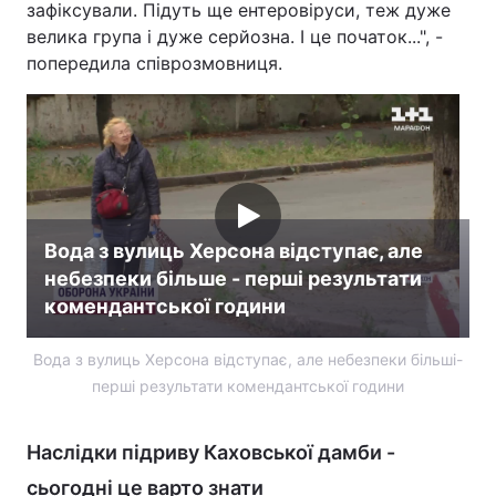
зафіксували. Підуть ще ентеровіруси, теж дуже
велика група і дуже серйозна. І це початок...", -
попередила співрозмовниця.
Вода з вулиць Херсона відступає, але
небезпеки більше - перші результати
комендантської години
Вода з вулиць Херсона відступає, але небезпеки більші-
перші результати комендантської години
Наслідки підриву Каховської дамби -
сьогодні це варто знати