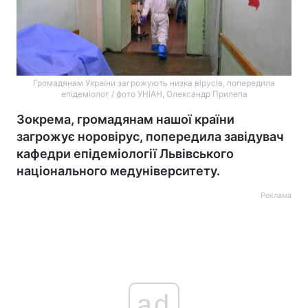
Громадянам України загрожують низка вірусів, попередила
епідеміолог / фото УНІАН, Олександр Прилепа
Зокрема, громадянам нашої країни
загрожує норовірус, попередила завідувач
кафедри епідеміології Львівського
національного медуніверситету.
Реклама
ad