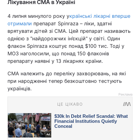
Лікування СМА в Україні
4 липня минулого року у
країнські лікарні вперше
отримали
препарат Spinraza – ліки, здатні
врятувати дітей зі СМА. Цей препарат називають
однією з "найдорожчих ін’єкцій" у світі. Один
флакон Spinraza коштує понад $100 тис. Тоді у
МОЗ наголосили, що понад 150 флаконів
препарату наявні у 13 лікарнях країни.
СМА належить до переліку захворювань, на які
при народженні тепер безкоштовно тестують
українців.
Реклама