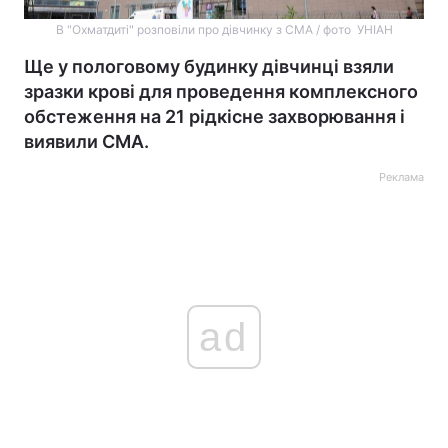
В "Охматдиті" розповіли про дівчинку з СМА / фото УНІАН
Ще у пологовому будинку дівчинці взяли
зразки крові для проведення комплексного
обстеження на 21 рідкісне захворювання і
виявили СМА.
Реклама
ad