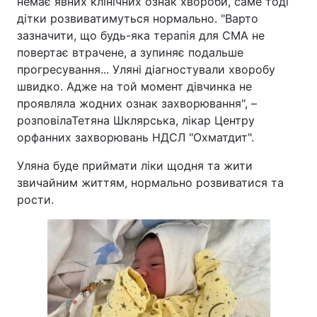
немає явних клінічних ознак хвороби, саме тоді
дітки розвиватимуться нормально. "Варто
зазначити, що будь-яка терапія для СМА не
повертає втрачене, а зупиняє подальше
прогресування... Уляні діагностували хворобу
швидко. Адже на той момент дівчинка не
проявляла жодних ознак захворювання", –
розповілаТетяна Шклярська, лікар Центру
орфанних захворювань НДСЛ "Охматдит".
Уляна буде приймати ліки щодня та жити
звичайним життям, нормально розвиватися та
рости.