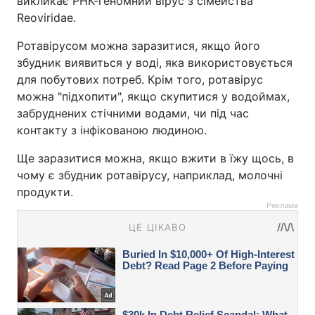
викликає РНК-геномний вірус з сімейства
Reoviridae.
Ротавірусом можна заразитися, якщо його
збудник виявиться у воді, яка використовується
для побутових потреб. Крім того, ротавірус
можна "підхопити", якщо скупитися у водоймах,
забруднених стічними водами, чи під час
контакту з інфікованою людиною.
Ще заразитися можна, якщо вжити в їжу щось, в
чому є збудник ротавірусу, наприклад, молочні
продукти.
Реклама