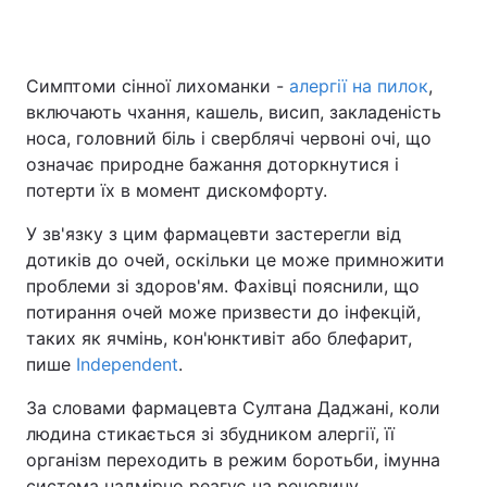
Симптоми сінної лихоманки -
алергії на пилок
,
Головна
Війна
включають чхання, кашель, висип, закладеність
носа, головний біль і сверблячі червоні очі, що
Україна
Політика
означає природне бажання доторкнутися і
потерти їх в момент дискомфорту.
Економіка
Світ
У зв'язку з цим фармацевти застерегли від
Спорт
Наука
дотиків до очей, оскільки це може примножити
проблеми зі здоров'ям. Фахівці пояснили, що
Техно і зв'язок
Лайт
потирання очей може призвести до інфекцій,
Зброя
Інциденти
таких як ячмінь, кон'юнктивіт або блефарит,
пише
Independent
.
Здоров'я
Туризм
За словами фармацевта Султана Даджані, коли
Цікавинки
Погода
людина стикається зі збудником алергії, її
організм переходить в режим боротьби, імунна
Екологія
Регіони
система надмірно реагує на речовину,