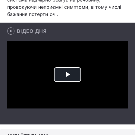
провокуючи неприємні симптоми, в тому числі
Лонгріди
бажання потерти очі.
Відео з Youtube
Статті
ВІДЕО ДНЯ
Інтерв'ю
Думки
Архів
Вакансії
Контакти
Play
Послуги
Video