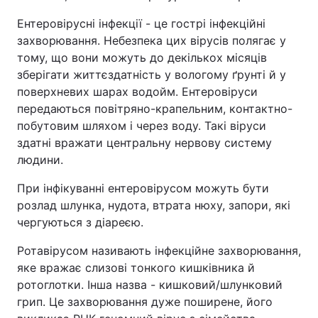
Ентеровірусні інфекції - це гострі інфекційні
захворювання. Небезпека цих вірусів полягає у
тому, що вони можуть до декількох місяців
зберігати життєздатність у вологому ґрунті й у
поверхневих шарах водойм. Ентеровіруси
передаються повітряно-крапельним, контактно-
побутовим шляхом і через воду. Такі віруси
здатні вражати центральну нервову систему
людини.
При інфікуванні ентеровірусом можуть бути
розлад шлунка, нудота, втрата нюху, запори, які
чергуються з діареєю.
Ротавірусом називають інфекційне захворювання,
яке вражає слизові тонкого кишківника й
ротоглотки. Інша назва - кишковий/шлунковий
грип. Це захворювання дуже поширене, його