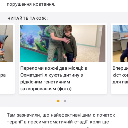
порушення ковтання.
ЧИТАЙТЕ ТАКОЖ:
Переломи кожні два місяці: в
Вперше
ора
Охматдиті лікують дитину з
кістко
рідкісним генетичним
для па
захворюванням (фото)
Там зазначили, що найефективнішим є початок
терапії в пресимптоматичній стадії, коли ще