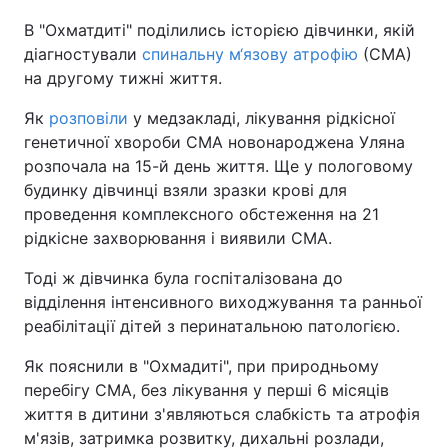
В "Охматдиті" поділились історією дівчинки, якій
діагностували
спинальну м‘язову атрофію
(СМА)
на другому тижні життя.
Як
розповіли
у медзакладі, лікування рідкісної
генетичної хвороби СМА новонароджена Уляна
розпочала на 15-й день життя. Ще у пологовому
будинку дівчинці взяли зразки крові для
проведення комплексного обстеження на 21
рідкісне захворювання і виявили СМА.
Тоді ж дівчинка була госпіталізована до
відділення інтенсивного виходжування та ранньої
реабілітації дітей з перинатальною патологією.
Як пояснили в "Охмадиті", при природньому
перебігу СМА, без лікування у перші 6 місяців
життя в дитини з'являються слабкість та атрофія
м'язів, затримка розвитку, дихальні розлади,