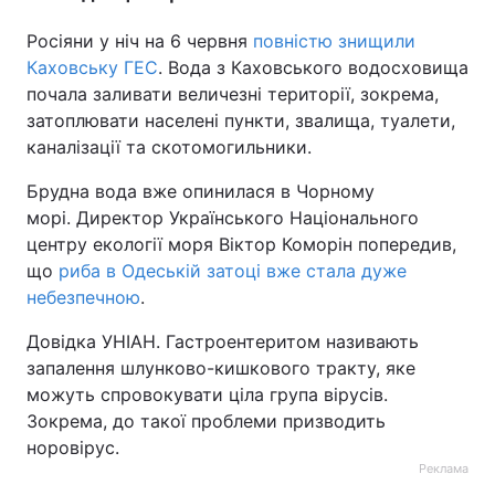
Росіяни у ніч на 6 червня
повністю знищили
Каховську ГЕС
. Вода з Каховського водосховища
почала заливати величезні території, зокрема,
затоплювати населені пункти, звалища, туалети,
каналізації та скотомогильники.
Брудна вода вже опинилася в Чорному
морі. Директор Українського Національного
центру екології моря Віктор Коморін попередив,
що
риба в Одеській затоці вже стала дуже
небезпечною
.
Довідка УНІАН. Гастроентеритом називають
запалення шлунково-кишкового тракту, яке
можуть спровокувати ціла група вірусів.
Зокрема, до такої проблеми призводить
норовірус.
Реклама