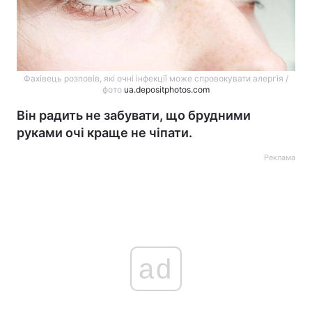
Фахівець розповів, які очні інфекції може спровокувати алергія /
фото
ua.depositphotos.com
Він радить не забувати, що брудними
руками очі краще не чіпати.
Реклама
ad