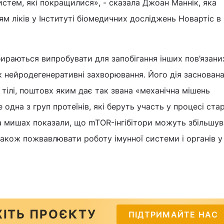
систем, які покращилися», - сказала Джоан Маннік, яка
м ліків у Інституті біомедичних досліджень Новартіс в
ираються випробувати для запобігання інших пов’язаних
як нейродегенеративні захворювання. Його дія заснована
 тілі, поштовх яким дає так звана «механічна мішень
одна з груп протеїнів, які беруть участь у процесі стар
а мишах показали, що mTOR-інгібітори можуть збільшув
також пожвавлювати роботу імунної системи і органів у
ІТЬ ПРОЄКТУ
ПІДТРИМАЙТЕ НАС