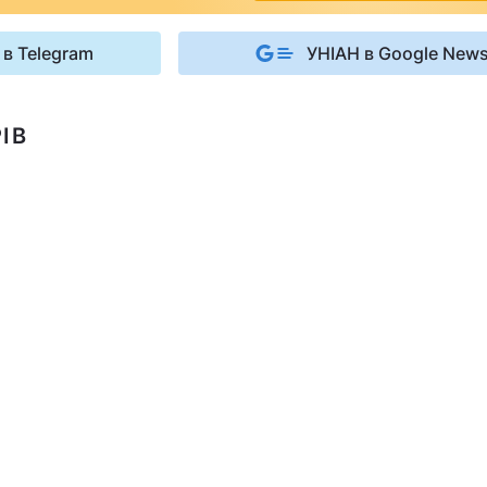
 в Telegram
УНІАН в Google New
ІВ