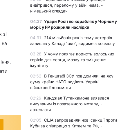
вивітрився, перелому у війні нема, -
німецький оглядач
04:37
Удари Росії по кораблях у Чорному
морі: у FP розкрили наслідки
 зі
04:31
214 мільйонів років тому астероїд
 на
залишив у Канаді "око", видиме з космосу
03:28
У чому полягає користь волоських
горіхів для серця, мозку та зміцнення
іння.
імунітету
ати
02:52
В Генштабі ЗСУ повідомили, на яку
суму країни НАТО виділять Україні
військової допомоги
02:26
Кинджал Тутанхамона виявився
викуваним із позаземного металу, -
археологи
02:05
США запровадили нові санкції проти
Куби за співпрацю з Китаєм та РФ, -