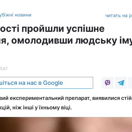
убіжні новини
читать на 
рості пройшли успішне
я, омолодивши людську ім
547
іться на нас в Google
вий експериментальний препарат, виявилися сті
ій, ніж інші у їхньому віці.