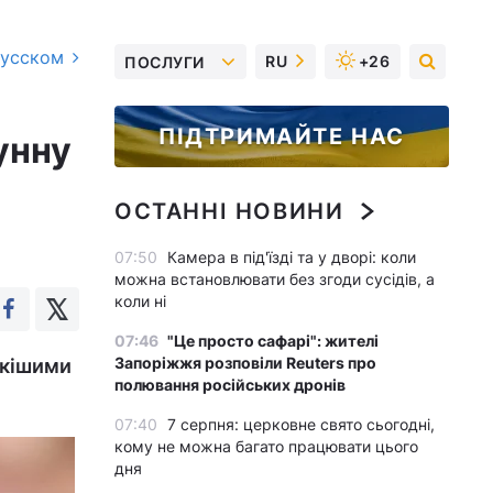
русском
RU
+26
ПОСЛУГИ
ПІДТРИМАЙТЕ НАС
унну
ОСТАННІ НОВИНИ
07:50
Камера в під'їзді та у дворі: коли
можна встановлювати без згоди сусідів, а
коли ні
07:46
"Це просто сафарі": жителі
Запоріжжя розповіли Reuters про
йкішими
полювання російських дронів
07:40
7 серпня: церковне свято сьогодні,
кому не можна багато працювати цього
дня