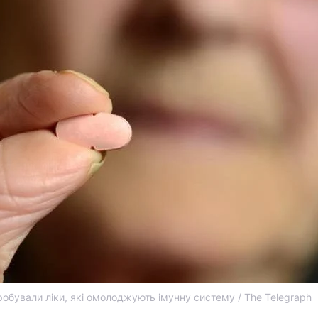
робували ліки, які омолоджують імунну систему / The Telegraph