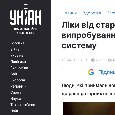
›
›
Новини
Здоров'я
Зар
Ліки від ста
ІНФОРМАЦІЙНЕ
випробуванн
АГЕНТСТВО
систему
Головна
Війна
Україна
18:04, 12.07.18
2 хв.
4
Політика
Економіка
Підпиш
Світ
Екологія
Люди, які приймали но
Регіони
Спорт
до распіраторних інфекц
Наука
Техно і зв'язок
Лайт