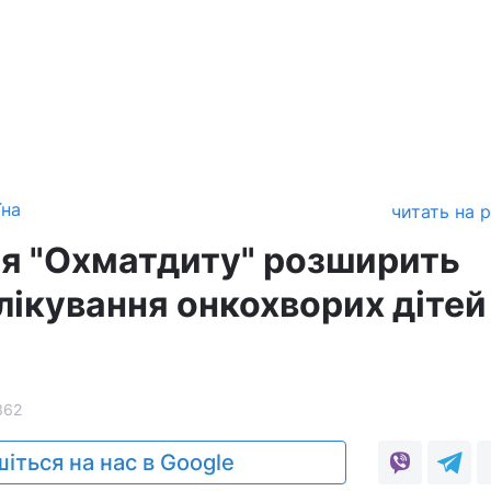
їна
читать на 
ія "Охматдиту" розширить
ікування онкохворих дітей
362
іться на нас в Google