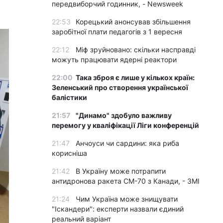
передвиборчий годинник, - Newsweek
22:53
Корецький анонсував збільшення
заробітної плати педагогів з 1 вересня
22:12
Міф зруйновано: скільки насправді
можуть працювати ядерні реактори
22:00
Така зброя є лише у кількох країн:
Зеленський про створення української
балістики
21:57
"Динамо" здобуло важливу
перемогу у кваліфікації Ліги конференцій
21:47
Анчоуси чи сардини: яка риба
корисніша
21:42
В Україну може потрапити
антидронова ракета CM-70 з Канади, - ЗМІ
21:24
Чим Україна може знищувати
"Іскандери": експерти назвали єдиний
реальний варіант