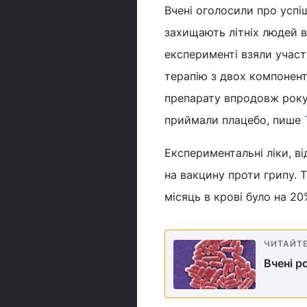
Вчені оголосили про успі
захищають літніх людей 
експерименті взяли участ
терапію з двох компонент
препарату впродовж року 
приймали плацебо, пише
Експериментальні ліки, в
на вакцину проти грипу. Т
місяць в крові було на 20
ЧИТАЙТ
Вчені р