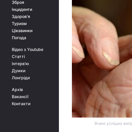
Зброя
Інциденти
Здоров'я
Туризм
Цікавинки
Погода
Відео з Youtube
Статті
Інтерв'ю
Думки
Лонгріди
Архів
Вакансії
Контакти
Вчені успішно вип