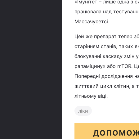
«Імунітет – лише одна з 
працювала над тестування
Массачусетсі.
Цей же препарат тепер зб
старінням станів, таких 
блокуванні каскаду змін у
рапаміцину» або mTOR. Це 
Попередні дослідження н
життєвий цикл клітин, а 
літньому віці.
ліки
ДОПОМОЖ