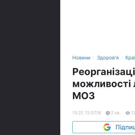
›
›
Новини
Здоров'я
Кра
Реорганізац
можливості л
МОЗ
15:27, 12.07.18
2 хв.
1
Підпиш