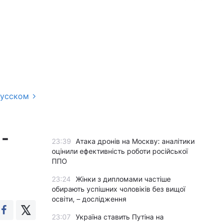
русском
 -
23:39
Атака дронів на Москву: аналітики
оцінили ефективність роботи російської
ППО
23:24
Жінки з дипломами частіше
обирають успішних чоловіків без вищої
освіти, – дослідження
23:07
Україна ставить Путіна на