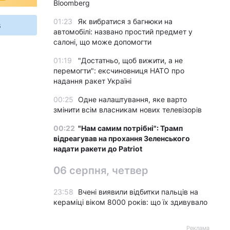
Bloomberg
01:23
Як вибратися з багнюки на
s
автомобілі: названо простий предмет у
салоні, що може допомогти
01:19
"Достатньо, щоб вижити, а не
перемогти": ексчиновниця НАТО про
надання ракет Україні
00:25
Одне налаштування, яке варто
змінити всім власникам нових телевізорів
00:22
"Нам самим потрібні": Трамп
відреагував на прохання Зеленського
надати ракети до Patriot
06 серпня, четвер
23:58
Вчені виявили відбитки пальців на
кераміці віком 8000 років: що їх здивувало
Реклама