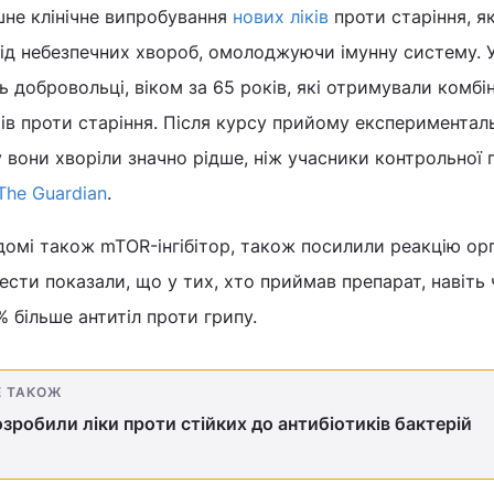
шне клінічне випробування
нових ліків
проти старіння, як
від небезпечних хвороб, омолоджуючи імунну систему. 
ь добровольці, віком за 65 років, які отримували комбі
ів проти старіння. Після курсу прийому експериментал
вони хворіли значно рідше, ніж учасники контрольної г
The Guardian
.
ідомі також mTOR-інгібітор, також посилили реакцію ор
ести показали, що у тих, хто приймав препарат, навіть
% більше антитіл проти грипу.
Е ТАКОЖ
озробили ліки проти стійких до антибіотиків бактерій