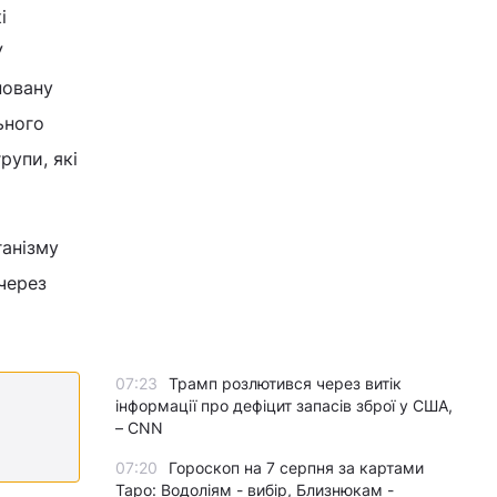
і
У
новану
ьного
рупи, які
ганізму
 через
07:23
Трамп розлютився через витік
інформації про дефіцит запасів зброї у США,
– CNN
07:20
Гороскоп на 7 серпня за картами
Таро: Водоліям - вибір, Близнюкам -