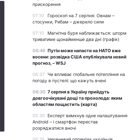
прискорення
07:10
Гороскоп на 7 серпня: Овнам –
стосунки, Рибам – джерело сили
07:10
Магнітна буря наближається: шторм
триватиме щонайменше два дні (графік)
06:46
Путін може напасти на НАТО вже
восени: розвідка США опублікувала новий
прогноз, – WSJ
06:37
Чи впливає глобальне потепління на
погоду в пустелі: що кажуть вчені
06:30
7 серпня в Україну прийдуть
довгоочікувані дощі та прохолода: яким
областям пощастить (карта)
05:30
Експерт вимкнув одне налаштування
Android – і смартфон перестав
розряджатися вночі
05:25
Червневий оптимізм українців