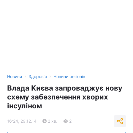
›
›
Новини
Здоров'я
Новини регіонів
Влада Києва запроваджує нову
схему забезпечення хворих
інсуліном
16:24, 29.12.14
2 хв.
2