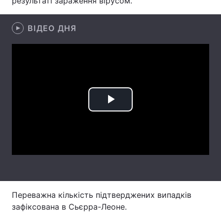
результаті зараження вірусом.
Лонгріди
ВІДЕО ДНЯ
Відео з Youtube
Статті
Інтерв'ю
Думки
Архів
Вакансії
Play
Контакти
Video
Послуги
Переважна кількість підтверджених випадків
зафіксована в Сьєрра-Леоне.