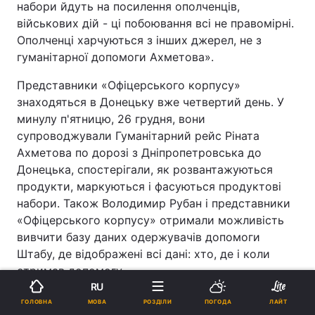
набори йдуть на посилення ополченців,
військових дій - ці побоювання всі не правомірні.
Ополченці харчуються з інших джерел, не з
гуманітарної допомоги Ахметова».
Представники «Офіцерського корпусу»
знаходяться в Донецьку вже четвертий день. У
минулу п'ятницю, 26 грудня, вони
супроводжували Гуманітарний рейс Ріната
Ахметова по дорозі з Дніпропетровська до
Донецька, спостерігали, як розвантажуються
продукти, маркуються і фасуються продуктові
набори. Також Володимир Рубан і представники
«Офіцерського корпусу» отримали можливість
вивчити базу даних одержувачів допомоги
Штабу, де відображені всі дані: хто, де і коли
отримав допомогу.
RU
Нагадаємо, що починаючи з серпня 2014 року,
МОВА
ГОЛОВНА
РОЗДІЛИ
ПОГОДА
ЛАЙТ