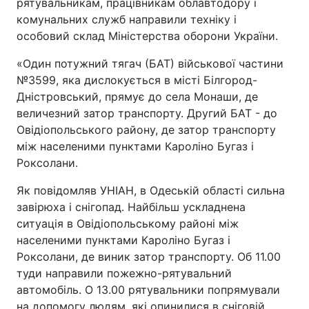
рятувальникам, працівникам облавтодору і
комунальних служб направили техніку і
особовий склад Міністерства оборони України.
«Один потужний тягач (БАТ) військової частини
№3599, яка дислокується в місті Білгород-
Дністровський, прямує до села Монаши, де
величезний затор транспорту. Другий БАТ - до
Овідіопольського району, де затор транспорту
між населеними пунктами Кароліно Бугаз і
Роксолани.
Як повідомляв УНІАН, в Одеській області сильна
завірюха і снігопад. Найбільш ускладнена
ситуація в Овідіопольському районі між
населеними пунктами Кароліно Бугаз і
Роксолани, де виник затор транспорту. Об 11.00
туди направили пожежно-рятувальний
автомобіль. О 13.00 рятувальники попрямували
на допомогу людям, які опинилися в сніговій