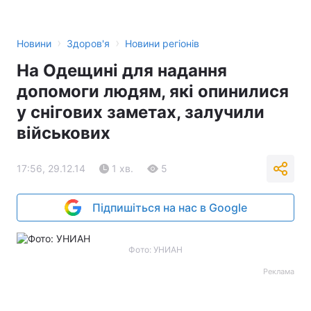
›
›
Новини
Здоров'я
Новини регіонів
На Одещині для надання
допомоги людям, які опинилися
у снігових заметах, залучили
військових
17:56, 29.12.14
1 хв.
5
Підпишіться на нас в Google
Фото: УНИАН
Реклама