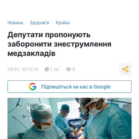
›
›
Новини
Здоров'я
Країна
Депутати пропонують
заборонити знеструмлення
медзакладів
09:51, 30.12.14
1 хв.
9
Підпишіться на нас в Google