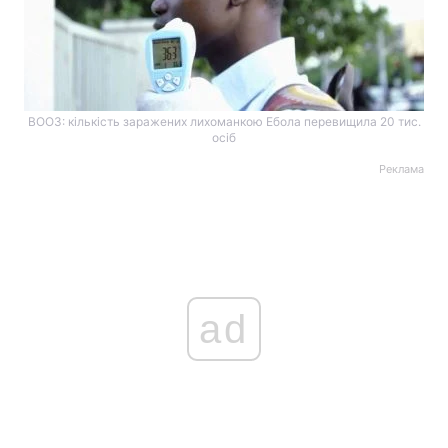
ВООЗ: кількість заражених лихоманкою Ебола перевищила 20 тис.
осіб
Реклама
ad