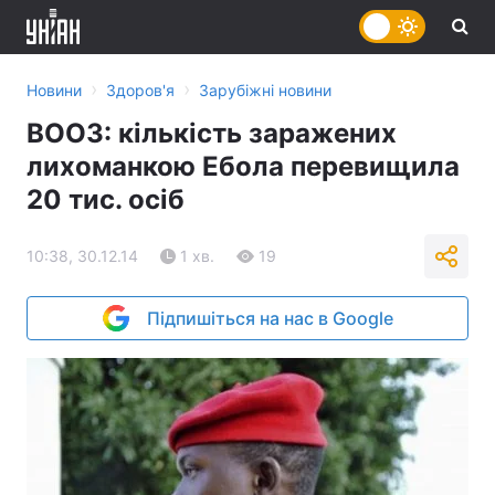
›
›
Новини
Здоров'я
Зарубіжні новини
ВООЗ: кількість заражених
лихоманкою Ебола перевищила
20 тис. осіб
10:38, 30.12.14
1 хв.
19
Підпишіться на нас в Google