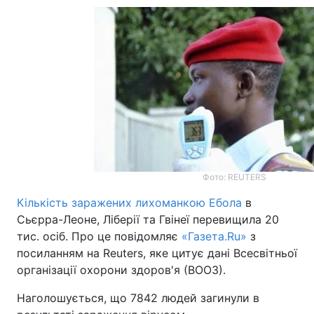
Головна
Війна
Україна
Політика
Економіка
Світ
Спорт
Наука
Фото: REUTERS
Техно і зв'язок
Лайт
Кількість заражених лихоманкою Ебола
в
Зброя
Інциденти
Сьєрра-Леоне, Ліберії та Гвінеї перевищила 20
тис. осіб. Про це повідомляє
«Газета.Ru»
з
Здоров'я
Туризм
посиланням на Reuters, яке цитує дані Всесвітньої
організації охорони здоров'я (ВООЗ).
Цікавинки
Погода
Наголошується, що 7842 людей загинули в
Екологія
Регіони