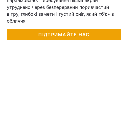
паралізовано. Пересування пішки вкрай
утруднено через безперервний поривчастий
вітру, глибокі замети і густий сніг, який «б'є» в
обличчя.
ПІДТРИМАЙТЕ НАС