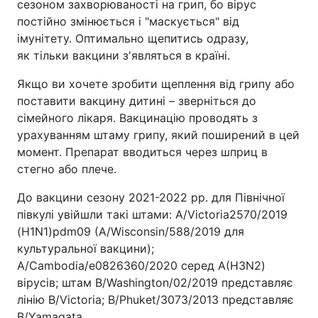
сезоном захворюваності на грип, бо вірус
постійно змінюється і "маскується" від
імунітету. Оптимально щепитись одразу,
як тільки вакцини з'являться в країні.
Якщо ви хочете зробити щеплення від грипу або
поставити вакцину дитині – зверніться до
сімейного лікаря. Вакцинацію проводять з
урахуванням штаму грипу, який поширений в цей
момент. Препарат вводиться через шприц в
стегно або плече.
До вакцини сезону 2021-2022 рр. для Північної
півкулі увійшли такі штами: A/Victoria2570/2019
(H1N1)pdm09 (A/Wisconsin/588/2019 для
культуральної вакцини);
A/Cambodia/e0826360/2020 серед А(H3N2)
вірусів; штам B/Washington/02/2019 представляє
лінію B/Victoria; B/Phuket/3073/2013 представляє
B/Yamagata.