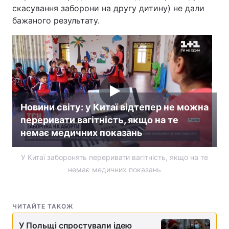
скасування заборони на другу дитину) не дали
Лонгріди
бажаного результату.
Відео з Youtube
Статті
Інтерв'ю
Думки
Архів
Вакансії
Новини світу: у Китаї відтепер не можна
Контакти
переривати вагітність, якщо на те
немає медичних показань
Послуги
У Китаї заборонять переривати вагітність, якщо на те
немає медичних показань
ЧИТАЙТЕ ТАКОЖ
У Польщі спростували ідею