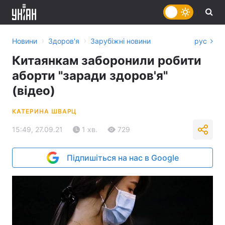
›
›
Новини
Здоров'я
Зарубіжні новини
рус
Китаянкам заборонили робити
аборти "заради здоров'я"
(відео)
КАТЕРИНА ШВАРЦ
15:49, 27.09.21
1 хв.
729
Підпишіться на нас в Google