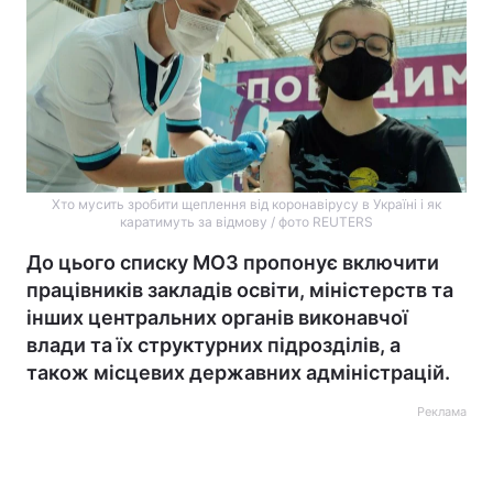
Хто мусить зробити щеплення від коронавірусу в Україні і як
каратимуть за відмову / фото REUTERS
До цього списку МОЗ пропонує включити
працівників закладів освіти, міністерств та
інших центральних органів виконавчої
влади та їх структурних підрозділів, а
також місцевих державних адміністрацій.
Реклама