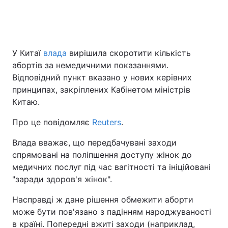
Головна
Війна
У Китаї
влада
вирішила скоротити кількість
абортів за немедичними показаннями.
Україна
Політика
Відповідний пункт вказано у нових керівних
Економіка
Світ
принципах, закріплених Кабінетом міністрів
Китаю.
Спорт
Наука
Про це повідомляє
Reuters
.
Техно і зв'язок
Лайт
Влада вважає, що передбачувані заходи
спрямовані на поліпшення доступу жінок до
Зброя
Інциденти
медичних послуг під час вагітності та ініційовані
Здоров'я
Туризм
"заради здоров'я жінок".
Насправді ж дане рішення обмежити аборти
Цікавинки
Погода
може бути пов'язано з падінням народжуваності
Екологія
Регіони
в країні. Попередні вжиті заходи (наприклад,