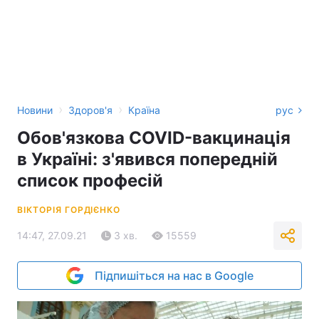
›
›
Новини
Здоров'я
Країна
рус
Обов'язкова COVID-вакцинація
в Україні: з'явився попередній
список професій
ВІКТОРІЯ ГОРДІЄНКО
14:47, 27.09.21
3 хв.
15559
Підпишіться на нас в Google