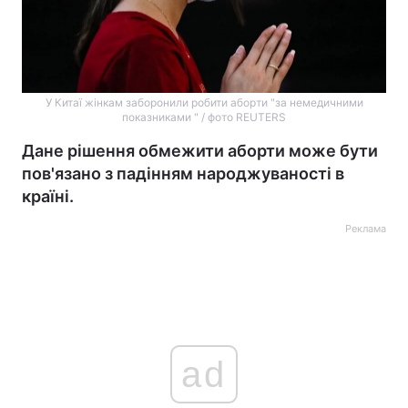
У Китаї жінкам заборонили робити аборти "за немедичними
показниками " / фото REUTERS
Дане рішення обмежити аборти може бути
пов'язано з падінням народжуваності в
країні.
Реклама
ad