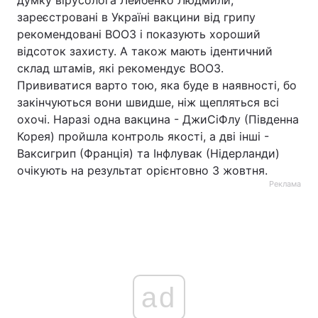
думку вірусолога Лейбенко Людмили,
зареєстровані в Україні вакцини від грипу
рекомендовані ВООЗ і показують хороший
відсоток захисту. А також мають ідентичний
склад штамів, які рекомендує ВООЗ.
Прививатися варто тою, яка буде в наявності, бо
закінчуються вони швидше, ніж щепляться всі
охочі. Наразі одна вакцина - ДжиСіФлу (Південна
Корея) пройшла контроль якості, а дві інші -
Ваксигрип (Франція) та Інфлувак (Нідерланди)
очікують на результат орієнтовно 3 жовтня.
Реклама
ad