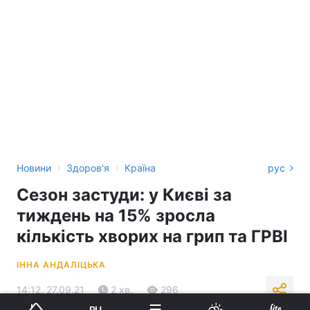
›
›
Новини
Здоров'я
Країна
рус
Сезон застуди: у Києві за
тиждень на 15% зросла
кількість хворих на грип та ГРВІ
ІННА АНДАЛІЦЬКА
14:12, 27.09.21
2 хв.
296
RU