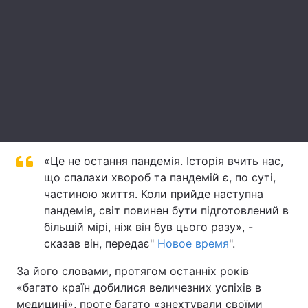
Лонгріди
Відео з Youtube
Статті
Інтерв'ю
Думки
Архів
Вакансії
Контакти
«Це не остання пандемія. Історія вчить нас,
що спалахи хвороб та пандемій є, по суті,
Послуги
частиною життя. Коли прийде наступна
пандемія, світ повинен бути підготовлений в
більшій мірі, ніж він був цього разу», -
сказав він, передає"
Новое время
".
За його словами, протягом останніх років
«багато країн добилися величезних успіхів в
медицині», проте багато «знехтували своїми