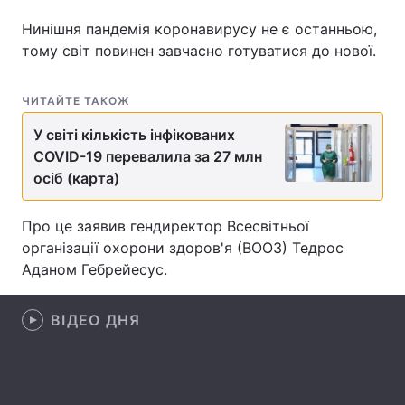
Нинішня пандемія коронавирусу не є останньою,
тому світ повинен завчасно готуватися до нової.
Головна
Війна
ЧИТАЙТЕ ТАКОЖ
Україна
Політика
У світі кількість інфікованих
COVID-19 перевалила за 27 млн
Економіка
Світ
осіб (карта)
Спорт
Наука
Про це заявив гендиректор Всесвітньої
Техно і зв'язок
Лайт
організації охорони здоров'я (ВООЗ) Тедрос
Аданом Гебрейесус.
Зброя
Інциденти
Здоров'я
Туризм
ВІДЕО ДНЯ
Цікавинки
Погода
Екологія
Регіони