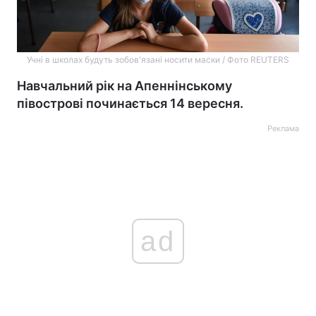
Учні в школах будуть зобов'язані носити маски / Фото REUTERS
Навчальний рік на Апеннінському
півострові починається 14 вересня.
Реклама
ad