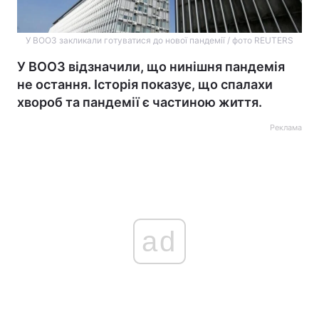
У ВООЗ закликали готуватися до нової пандемії / фото REUTERS
У ВООЗ відзначили, що нинішня пандемія
не остання. Історія показує, що спалахи
хвороб та пандемії є частиною життя.
Реклама
ad