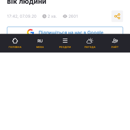
вік людини
17:42, 07.09.20
2 хв.
2601
Підпишіться на нас в Google
RU
МОВА
ГОЛОВНА
РОЗДІЛИ
ПОГОДА
ЛАЙТ
Найсильніше розчарування відчувається людиною у віці 47-48
років / фото ua.
depositphotos.com
Найсильніше розчарування тим, як
склалося життя, відчувається людиною у