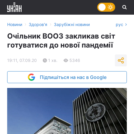
›
›
Новини
Здоров'я
Зарубіжні новини
рус
Очільник ВООЗ закликав світ
готуватися до нової пандемії
19:11, 07.09.20
1 хв.
5346
Підпишіться на нас в Google