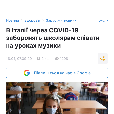
›
›
Новини
Здоров'я
Зарубіжні новини
рус
В Італії через COVID-19
заборонять школярам співати
на уроках музики
18:01, 07.09.20
2 хв.
1208
Підпишіться на нас в Google