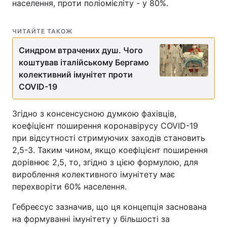
населення, проти поліомієліту - у 80%.
ЧИТАЙТЕ ТАКОЖ
Синдром втрачених душ. Чого
коштував італійському Бергамо
колективний імунітет проти
COVID-19
Згідно з консенсусною думкою фахівців,
коефіцієнт поширення коронавірусу COVID-19
при відсутності стримуючих заходів становить
2,5-3. Таким чином, якщо коефіцієнт поширення
дорівнює 2,5, то, згідно з цією формулою, для
вироблення колективного імунітету має
перехворіти 60% населення.
Гебреєсус зазначив, що ця концепція заснована
на формуванні імунітету у більшості за