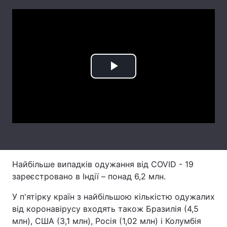
Лонгріди
Відео з Youtube
Статті
Інтерв'ю
Думки
Play
Архів
Вакансії
Video
Контакти
Послуги
Найбільше випадків одужання від COVID - 19
зареєстровано в Індії – понад 6,2 млн.
У п'ятірку країн з найбільшою кількістю одужалих
від коронавірусу входять також Бразилія (4,5
млн), США (3,1 млн), Росія (1,02 млн) і Колумбія