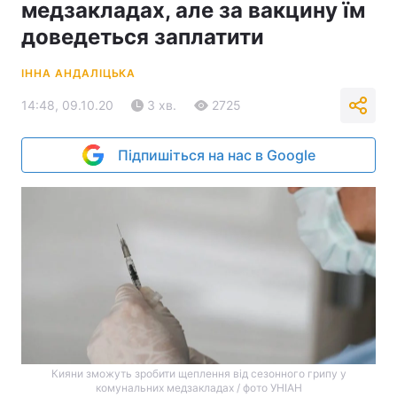
медзакладах, але за вакцину їм
доведеться заплатити
ІННА АНДАЛІЦЬКА
14:48, 09.10.20
3 хв.
2725
Підпишіться на нас в Google
Кияни зможуть зробити щеплення від сезонного грипу у
комунальних медзакладах / фото УНІАН