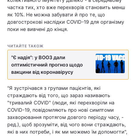
колективного імунітету далеко - в середньому
частка тих, хто вже перехворів становить менш
як 10%. Не можна забувати й про те, що
довгострокові наслідки COVID-19 для організму
поки не вивчені до кінця.
ЧИТАЙТЕ ТАКОЖ
"Є надія": у ВООЗ дали
оптимістичний прогноз щодо
вакцини від коронавірусу
"Я зустрічався з групами пацієнтів, які
страждають від того, що зараз називають
"тривалий COVID" (люди, які перехворіли на
COVID-19, повідомляють про нові симптоми
захворювання протягом довгого періоду часу, -
ред.), щоб зрозуміти, від чого вони страждають,
які в них потреби, і як ми можемо їм допомогти",