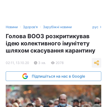
›
›
Новини
Здоров'я
Зарубіжні новини
рус
Голова ВООЗ розкритикував
ідею колективного імунітету
шляхом скасування карантину
02:11, 13.10.20
3 хв.
2078
Підпишіться на нас в Google