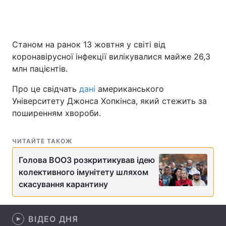
Головна
Війна
Станом на ранок 13 жовтня у світі від
коронавірусної інфекції вилікувалися майже 26,3
Україна
Політика
млн пацієнтів.
Економіка
Світ
Про це свідчать
дані
американського
Університету Джонса Хопкінса, який стежить за
Спорт
Наука
поширенням хвороби.
Техно і зв'язок
Лайт
ЧИТАЙТЕ ТАКОЖ
Зброя
Інциденти
Голова ВООЗ розкритикував ідею
колективного імунітету шляхом
Здоров'я
Туризм
скасування карантину
Цікавинки
Погода
ВІДЕО ДНЯ
Екологія
Регіони