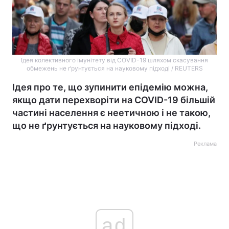
Ідея колективного імунітету від COVID-19 шляхом скасування
обмежень не ґрунтується на науковому підході / REUTERS
Ідея про те, що зупинити епідемію можна,
якщо дати перехворіти на COVID-19 більшій
частині населення є неетичною і не такою,
що не ґрунтується на науковому підході.
Реклама
ad