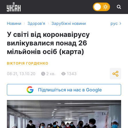
›
›
Новини
Здоров'я
Зарубіжні новини
рус
У світі від коронавірусу
вилікувалися понад 26
мільйонів осіб (карта)
ВІКТОРІЯ ГОРДІЄНКО
08:21, 13.10.20
2 хв.
1343
Підпишіться на нас в Google