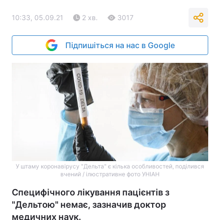
10:33, 05.09.21
2 хв.
3017
Підпишіться на нас в Google
У штаму коронавірусу "Дельта" є кілька особливостей, поділився
вчений / ілюстративне фото УНІАН
Специфічного лікування пацієнтів з
"Дельтою" немає, зазначив доктор
медичних наук.