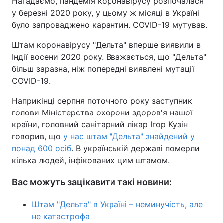
Нагадаємо, пандемія коронавірусу розпочалася
у березні 2020 року, у цьому ж місяці в Україні
було запроваджено карантин. COVID-19 мутував.
Штам коронавірусу "Дельта" вперше виявили в
Індії восени 2020 року. Вважається, що "Дельта"
більш заразна, ніж попередні виявлені мутації
COVID-19.
Наприкінці серпня поточного року заступник
голови Міністерства охорони здоров'я нашої
країни, головний санітарний лікар Ігор Кузін
говорив, що
у нас штам "Дельта" знайдений у
понад 600 осіб
. В українській державі померли
кілька людей, інфікованих цим штамом.
Вас можуть зацікавити такі новини:
Штам "Дельта" в Україні – неминучість, але
не катастрофа