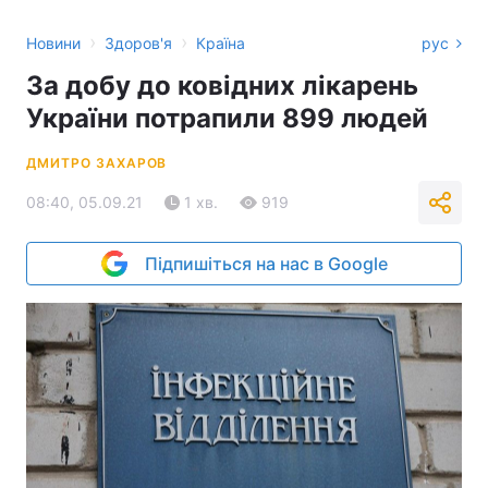
›
›
Новини
Здоров'я
Країна
рус
За добу до ковідних лікарень
України потрапили 899 людей
ДМИТРО ЗАХАРОВ
08:40, 05.09.21
1 хв.
919
Підпишіться на нас в Google