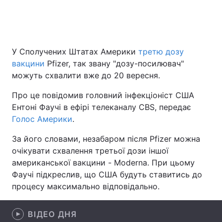
Головна
Війна
У Сполучених Штатах Америки
третю дозу
вакцини
Pfizer, так звану "дозу-посилювач"
Україна
Політика
можуть схвалити вже до 20 вересня.
Економіка
Світ
Про це повідомив головний інфекціоніст США
Ентоні Фаучі в ефірі телеканалу CBS, передає
Спорт
Наука
Голос Америки
.
Техно і зв'язок
Лайт
За його словами, незабаром після Pfizer можна
очікувати схвалення третьої дози іншої
Зброя
Інциденти
американської вакцини - Moderna. При цьому
Здоров'я
Туризм
Фаучі підкреслив, що США будуть ставитись до
процесу максимально відповідально.
Цікавинки
Погода
ВІДЕО ДНЯ
Екологія
Регіони