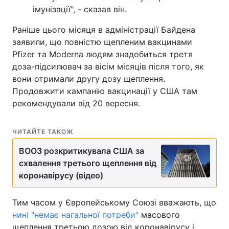
імунізації", - сказав він.
Тема оформлення
Раніше цього місяця в адміністрації Байдена
заявили, що повністю щепленим вакцинами
Pfizer та Moderna людям знадобиться третя
доза-підсилювач за вісім місяців після того, як
вони отримали другу дозу щеплення.
Продовжити кампанію вакцинації у США там
рекомендували від 20 вересня.
ЧИТАЙТЕ ТАКОЖ
ВООЗ розкритикувала США за
схвалення третього щеплення від
коронавірусу (відео)
Тим часом у Європейському Союзі вважають, що
нині "немає нагальної потреби"
масового
щеплення третьою дозою від коронавірусу і