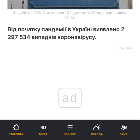
За добу на COVID захворіли 102 дитини та 28 медпрацівників /
УНІАН
Від початку пандемії в Україні виявлено 2
297 534 випадків коронавірусу.
Реклама
ad
RU
МОВА
ГОЛОВНА
РОЗДІЛИ
ПОГОДА
ЛАЙТ