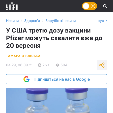
›
›
Новини
Здоров'я
Зарубіжні новини
рус
У США третю дозу вакцини
Pfizer можуть схвалити вже до
20 вересня
ТАМАРА ОТОВСЬКА
04:29, 06.09.21
2 хв.
594
Підпишіться на нас в Google