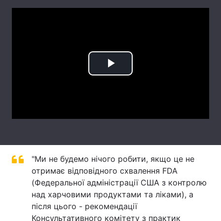
Лонгріди
Відео з Youtube
Статті
Інтерв'ю
Думки
Play
Архів
Вакансії
Video
Контакти
Послуги
"Ми не будемо нічого робити, якщо це не
отримає відповідного схвалення FDA
(Федеральної адміністрації США з контролю
над харчовими продуктами та ліками), а
після цього - рекомендації
Консультативного комітету з практик