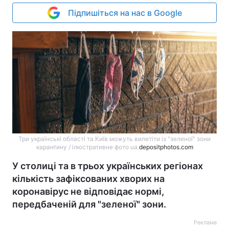
Підпишіться на нас в Google
Три українські області та Київ можуть вилетіти із "зеленої" зони
карантину / ілюстративне фото ua.
depositphotos.com
У столиці та в трьох українських регіонах
кількість зафіксованих хворих на
коронавірус не відповідає нормі,
передбаченій для "зеленої" зони.
Реклама