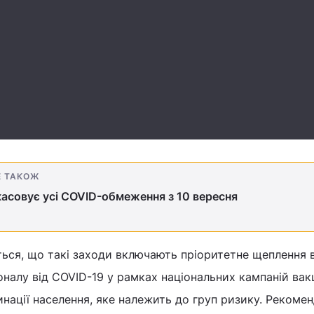
Е ТАКОЖ
касовує усі COVID-обмеження з 10 вересня
ється, що такі заходи включають пріоритетне щеплення 
оналу від COVID-19 у рамках національних кампаній вакц
нації населення, яке належить до груп ризику. Рекоме