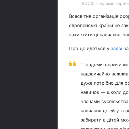
ВООЗ: Пандемія спричини
Всесвітня організація о
європейські країни не за
захистити ці навчальні за
Про це йдеться у
заяві
на
"Пандемія спричинила
надзвичайно важливо
дуже потрібно для ос
навичок — школи до
членами суспільства
навчання дітей у к
забирати в дітей мож