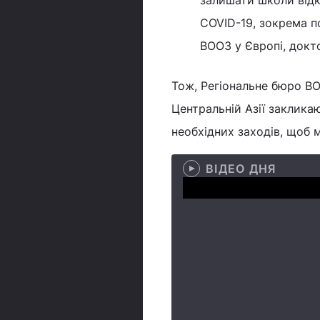
залишати школи відк
COVID-19, зокрема п
ВООЗ у Європі, докто
Тож, Регіональне бюро ВО
Центральній Азії заклика
необхідних заходів, щоб м
ВІДЕО ДНЯ