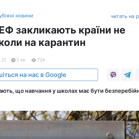
убіжні новини
читать на 
ЕФ закликають країни не
коли на карантин
.21
2 хв.
729
іться на нас в Google
гають, що навчання у школах має бути безперебій