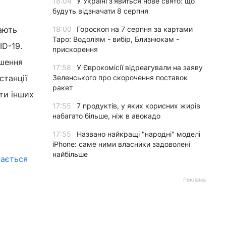
18:04
У Україні з'явиться нове свято: що
будуть відзначати 8 серпня
мають
18:00
Гороскоп на 7 серпня за картами
Таро: Водоліям - вибір, Близнюкам -
ID-19.
прискорення
пшення
17:58
У Єврокомісії відреагували на заяву
станції
Зеленського про скорочення поставок
ракет
ти інших
17:55
7 продуктів, у яких корисних жирів
набагато більше, ніж в авокадо
17:55
Названо найкращі "народні" моделі
iPhone: саме ними власники задоволені
найбільше
нається
Реклама