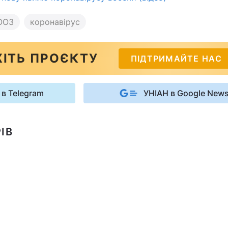
ООЗ
коронавірус
ІТЬ ПРОЄКТУ
ПІДТРИМАЙТЕ НАС
 в Telegram
УНІАН в Google New
ІВ