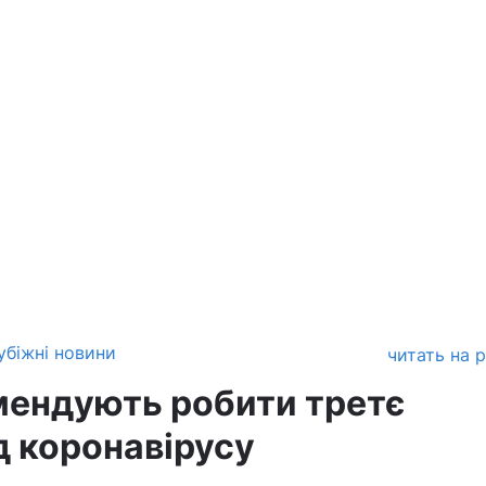
убіжні новини
читать на 
омендують робити третє
д коронавірусу