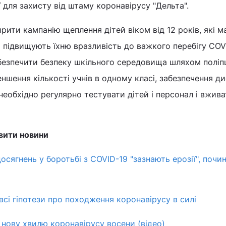
для захисту від штаму коронавірусу "Дельта".
рити кампанію щеплення дітей віком від 12 років, які 
 підвищують їхню вразливість до важкого перебігу COV
езпечити безпеку шкільного середовища шляхом полі
ншення кількості учнів в одному класі, забезпечення ди
необхідно регулярно тестувати дітей і персонал і вжива
вити новини
осягнень у боротьбі з COVID-19 "зазнають ерозії", почи
всі гіпотези про походження коронавірусу в силі
нову хвилю коронавірусу восени (відео)