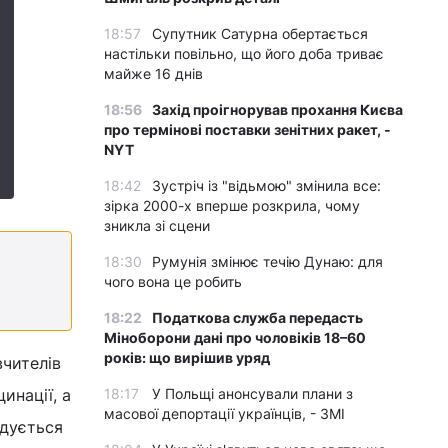
18:57
Супутник Сатурна обертається
настільки повільно, що його доба триває
майже 16 днів
18:56
Захід проігнорував прохання Києва
про термінові поставки зенітних ракет, -
NYT
18:42
Зустріч із "відьмою" змінила все:
зірка 2000-х вперше розкрила, чому
зникла зі сцени
18:30
Румунія змінює течію Дунаю: для
чого вона це робить
18:22
Податкова служба передасть
Міноборони дані про чоловіків 18–60
років: що вирішив уряд
вчителів
инації, а
18:17
У Польщі анонсували плани з
масової депортації українців, - ЗМІ
ндується