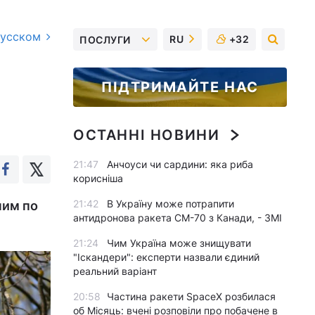
русском
RU
+32
ПОСЛУГИ
ПІДТРИМАЙТЕ НАС
ОСТАННІ НОВИНИ
21:47
Анчоуси чи сардини: яка риба
корисніша
21:42
В Україну може потрапити
ним по
антидронова ракета CM-70 з Канади, - ЗМІ
21:24
Чим Україна може знищувати
"Іскандери": експерти назвали єдиний
реальний варіант
20:58
Частина ракети SpaceX розбилася
об Місяць: вчені розповіли про побачене в