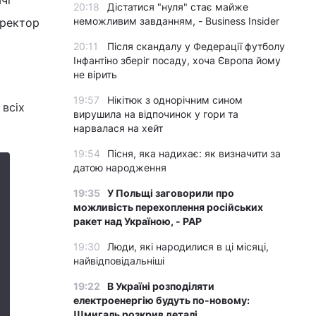
чі
20:18
Дістатися "нуля" стає майже
неможливим завданням, - Business Insider
иректор
20:11
Після скандалу у Федерації футболу
Інфантіно зберіг посаду, хоча Європа йому
не вірить
19:57
Нікітюк з однорічним сином
 всіх
вирушила на відпочинок у гори та
нарвалася на хейт
19:54
Пісня, яка надихає: як визначити за
датою народження
19:35
У Польщі заговорили про
можливість перехоплення російських
ракет над Україною, - PAP
19:30
Люди, які народилися в ці місяці,
найвідповідальніші
19:22
В Україні розподіляти
електроенергію будуть по-новому:
Шмигаль розкрив деталі