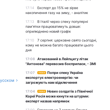
17:14
Експорт до 15% не зірве
накопичення газу на зиму, - аналітик
17:13
В Італії через спеку популярні
пам'ятки працюватимуть довше:
оприлюднено новий графік
17:10
7 серпня: церковне свято сьогодні,
кому не можна багато працювати цього
дня
17:08
Атакований в Лейпцигу літак
"Антонова" перевозив боєприпаси, - ЗМІ
17:07
Попри спеку Україна
УНІАН
експортує електроенергію: чи
русском
загрожують нам відключення
17:04
Нових солдатів з Північної
УНІАН
Кореї Росія може кинути на штурми:
експерт назвав напрямок
17:00
Гороскоп на 7 серпня: Овнам –