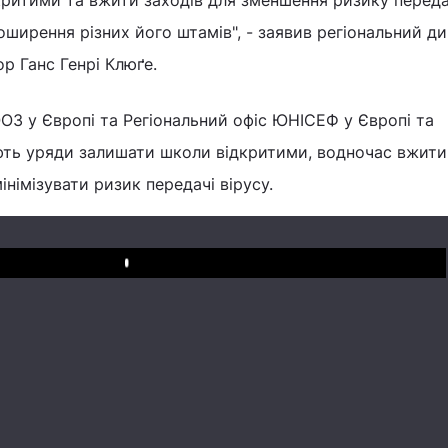
ритими та вжити заходів для зменшення ризику переда
оширення різних його штамів", - заявив регіональний д
р Ганс Генрі Клюґе.
ОЗ у Європі та Регіональний офіс ЮНІСЕФ у Європі та
ють уряди залишати школи відкритими, водночас вжити
інімізувати ризик передачі вірусу.
Play