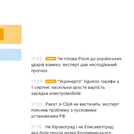
s
17:52
Чи готова Росія до українських
УНІАН
ударів взимку: експерт дав несподіваний
прогноз
17:34
"Укренерго" підняло тарифи з
УНІАН
1 серпня: наскільки зросте вартість
зарядки електромобілів
17:33
Ракет зі США не вистачить: експерт
пояснив проблему з пусковими
установками РФ
17:15
Не Кіровоград і не Єлисаветград:
яка була перша назва Кропивницького