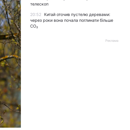
телескоп
20:52
Китай оточив пустелю деревами:
через роки вона почала поглинати більше
CO₂
Реклама