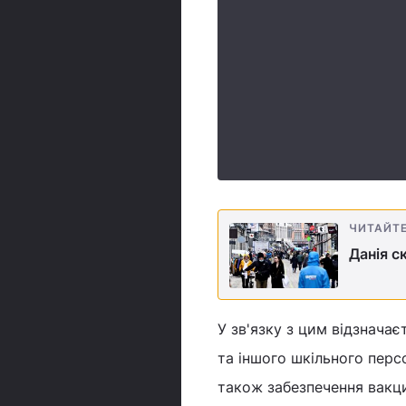
ЧИТАЙТ
Данія с
У зв'язку з цим відзнача
та іншого шкільного перс
також забезпечення вакци