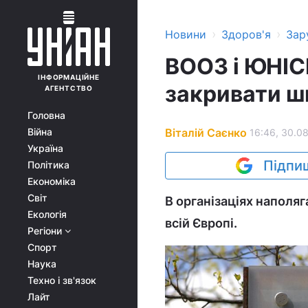
›
›
Новини
Здоров'я
Зар
ВООЗ і ЮНІС
ІНФОРМАЦІЙНЕ
закривати ш
АГЕНТСТВО
Головна
Віталій Саєнко
Війна
16:46, 30.08
Україна
Підпиш
Політика
Економіка
Світ
В організаціях наполя
Екологія
всій Європі.
Регіони
Спорт
Наука
Техно і зв'язок
Лайт