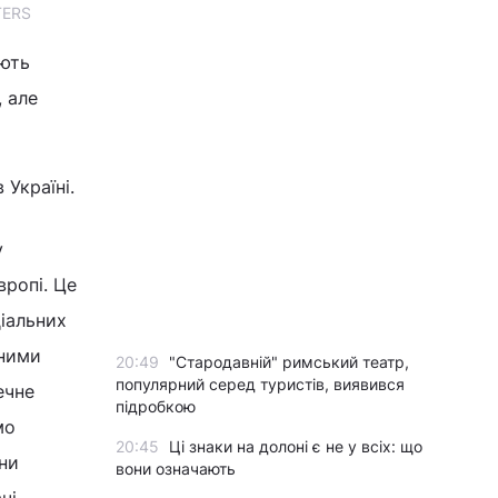
TERS
ають
, але
Україні.
у
вропі. Це
ціальних
вними
20:49
"Стародавній" римський театр,
популярний серед туристів, виявився
ечне
підробкою
мо
20:45
Ці знаки на долоні є не у всіх: що
їни
вони означають