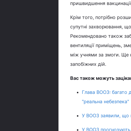
пришвидшення вакцинації 
Крім того, потрібно розши
супутні захворювання, що
Рекомендовано також заб
вентиляції приміщень, зме
між учнями за змоги. Ще 
запобіжних дій.
Вас також можуть заціка
Глава ВООЗ: багато д
"реальна небезпека"
У ВООЗ заявили, що 
У ВООЗ прогнозують 