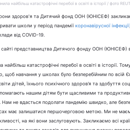
ла найбільш катастрофічні перебої в освіті в історії / фото REU
хорони здоров'я та Дитячий фонд ООН (ЮНІСЕФ) заклик
кривати школи у період пандемії
коронавірусної інфекції
клади від COVID-19.
 сайті представництва Дитячого фонду ООН (ЮНІСЕФ) в 
 найбільш катастрофічні перебої в освіті в історії. Том
, щоб навчання у школах було безперебійним по всій Є
віти дітей, їхнього психічного здоров’я та здобуття со
помагають нашим дітям бути щасливими та продукти
. Нам не вдасться подолати пандемію швидко, але безп
ласах має залишатися першочерговою метою. Ми не має
ливості, на які вони заслуговують. Закликаємо всі кра