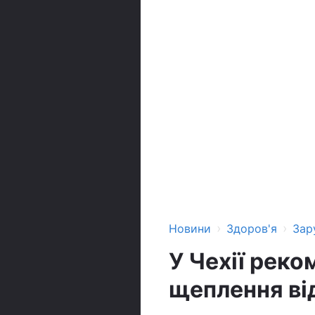
›
›
Новини
Здоров'я
Зар
У Чехії рек
щеплення ві