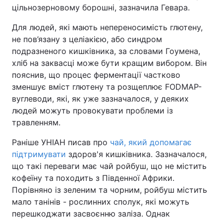
цільнозерновому борошні, зазначила Гевара.
Для людей, які мають непереносимість глютену,
не пов’язану з целіакією, або синдром
подразненого кишківника, за словами Гоумена,
хліб на заквасці може бути кращим вибором. Він
пояснив, що процес ферментації частково
зменшує вміст глютену та розщеплює FODMAP-
вуглеводи, які, як уже зазначалося, у деяких
людей можуть провокувати проблеми із
травленням.
Раніше УНІАН писав про
чай, який допомагає
підтримувати
здоров'я кишківника. Зазначалося,
що такі переваги має чай ройбуш, що не містить
кофеїну та походить з Південної Африки.
Порівняно із зеленим та чорним, ройбуш містить
мало танінів - рослинних сполук, які можуть
перешкоджати засвоєнню заліза. Однак