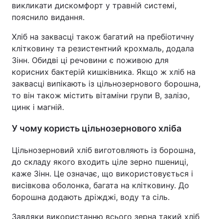
викликати дискомфорт у травній системі,
пояснило видання.
Хліб на заквасці також багатий на пребіотичну
клітковину та резистентний крохмаль, додала
Зінн. Обидві ці речовини є поживою для
корисних бактерій кишківника. Якщо ж хліб на
заквасці випікають із цільнозернового борошна,
то він також містить вітаміни групи B, залізо,
цинк і магній.
У чому користь цільнозернового хліба
Цільнозерновий хліб виготовляють із борошна,
до складу якого входить ціле зерно пшениці,
каже Зінн. Це означає, що використовується і
висівкова оболонка, багата на клітковину. До
борошна додають дріжджі, воду та сіль.
Завдяки використанню всього зерна такий хліб