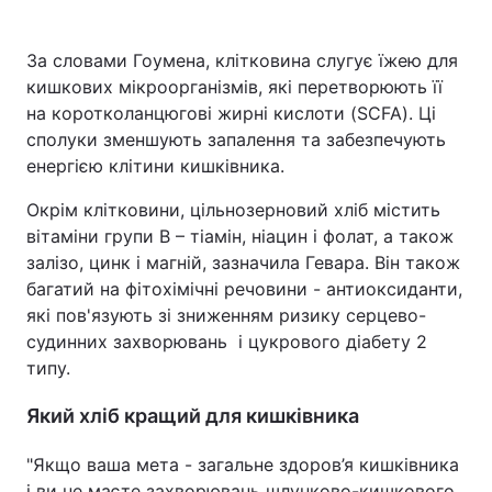
За словами Гоумена, клітковина слугує їжею для
кишкових мікроорганізмів, які перетворюють її
на коротколанцюгові жирні кислоти (SCFA). Ці
сполуки зменшують запалення та забезпечують
енергією клітини кишківника.
Окрім клітковини, цільнозерновий хліб містить
вітаміни групи B – тіамін, ніацин і фолат, а також
залізо, цинк і магній, зазначила Гевара. Він також
багатий на фітохімічні речовини - антиоксиданти,
які пов'язують зі зниженням ризику серцево-
судинних захворювань і цукрового діабету 2
типу.
Який хліб кращий для кишківника
"Якщо ваша мета - загальне здоров’я кишківника
і ви не маєте захворювань шлунково-кишкового