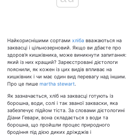
Головна
Війна
Україна
Політика
Найкориснішими сортами
хліба
вважаються на
заквасці і цільнозерновий. Якщо ви дбаєте про
Економіка
Світ
здоров’я кишківника, може виникнути запитання:
який із них кращий? Зареєстровані дієтологи
Спорт
Наука
пояснили, як кожен із цих видів впливає на
кишківник і чи має один вид перевагу над іншим.
Техно і зв'язок
Лайт
Про це пише
martha stewart
.
Зброя
Інциденти
Як зазначається, хліб на заквасці готують із
борошна, води, солі і так званої закваски, яка
Здоров'я
Туризм
забезпечує підйом тіста. За словами дієтологині
Діани Гевари, вона складається з води та
Цікавинки
Погода
борошна, що пройшли процес природного
бродіння під дією диких дріжджів і
Екологія
Регіони