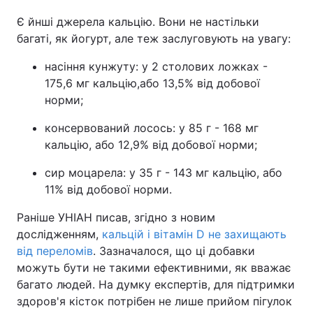
Є йнші джерела кальцію. Вони не настільки
багаті, як йогурт, але теж заслуговують на увагу:
насіння кунжуту: у 2 столових ложках -
175,6 мг кальцію,або 13,5% від добової
норми;
консервований лосось: у 85 г - 168 мг
кальцію, або 12,9% від добової норми;
сир моцарела: у 35 г - 143 мг кальцію, або
11% від добової норми.
Раніше УНІАН писав, згідно з новим
дослідженням,
кальцій і вітамін D не захищають
від переломів
. Зазначалося, що ці добавки
можуть бути не такими ефективними, як вважає
багато людей. На думку експертів, для підтримки
здоров'я кісток потрібен не лише прийом пігулок