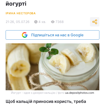
йогурті
ІРИНА НЕСТЕРОВА
21:26, 05.07.26
4 хв.
7368
Підпишіться на нас в Google
Йогурт - одне з джерел кальцію / фото
ua.depositphotos.com
Щоб кальцій приносив користь, треба