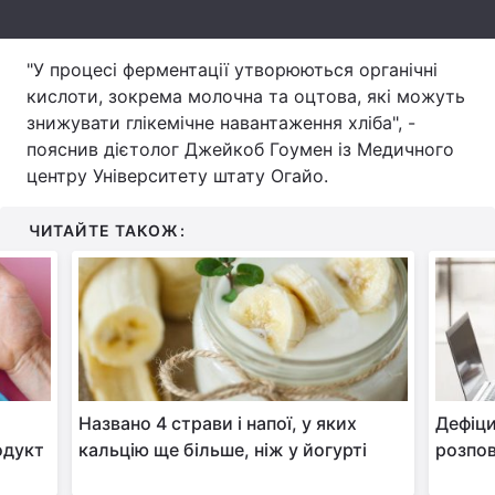
Тема оформлення
"У процесі ферментації утворюються органічні
кислоти, зокрема молочна та оцтова, які можуть
знижувати глікемічне навантаження хліба", -
пояснив дієтолог Джейкоб Гоумен із Медичного
центру Університету штату Огайо.
ЧИТАЙТЕ ТАКОЖ:
Названо 4 страви і напої, у яких
Дефіци
одукт
кальцію ще більше, ніж у йогурті
розпов