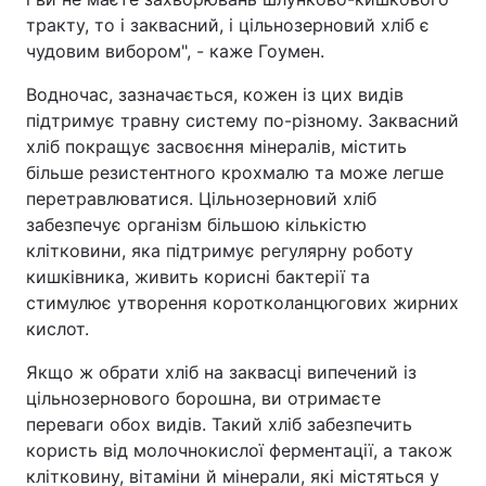
тракту, то і заквасний, і цільнозерновий хліб є
чудовим вибором", - каже Гоумен.
Водночас, зазначається, кожен із цих видів
підтримує травну систему по-різному. Заквасний
хліб покращує засвоєння мінералів, містить
більше резистентного крохмалю та може легше
перетравлюватися. Цільнозерновий хліб
забезпечує організм більшою кількістю
клітковини, яка підтримує регулярну роботу
кишківника, живить корисні бактерії та
стимулює утворення коротколанцюгових жирних
кислот.
Якщо ж обрати хліб на заквасці випечений із
цільнозернового борошна, ви отримаєте
переваги обох видів. Такий хліб забезпечить
користь від молочнокислої ферментації, а також
клітковину, вітаміни й мінерали, які містяться у