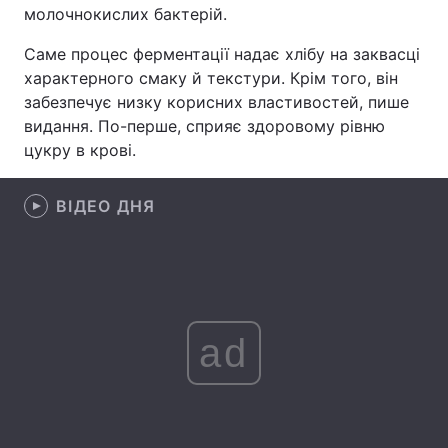
молочнокислих бактерій.
Лонгріди
Саме процес ферментації надає хлібу на заквасці
характерного смаку й текстури. Крім того, він
Відео з Youtube
Статті
забезпечує низку корисних властивостей, пише
видання. По-перше, сприяє здоровому рівню
Інтерв'ю
Думки
цукру в крові.
Архів
Вакансії
ВІДЕО ДНЯ
Контакти
Послуги
ad