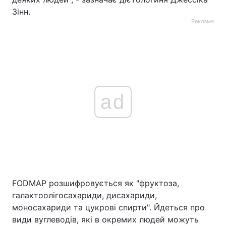
Зінн.
Реклама
ad
FODMAP розшифровується як "фруктоза,
галактоолігосахариди, дисахариди,
моносахариди та цукрові спирти". Йдеться про
види вуглеводів, які в окремих людей можуть