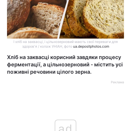
І хліб на заквасці, і цільнозерновий мають свої переваги для
здоров'я / колаж УНІАН, фото
ua.depositphotos.com
Хліб на заквасці корисний завдяки процесу
ферментації, а цільнозерновий - містить усі
поживні речовини цілого зерна.
Реклама
ad