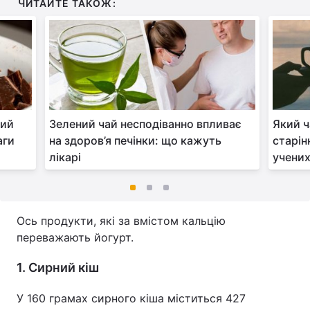
ЧИТАЙТЕ ТАКОЖ:
ний
Зелений чай несподіванно впливає
Який ч
аги
на здоров’я печінки: що кажуть
старін
лікарі
учени
Ось продукти, які за вмістом кальцію
переважають йогурт.
1. Сирний кіш
У 160 грамах сирного кіша міститься 427