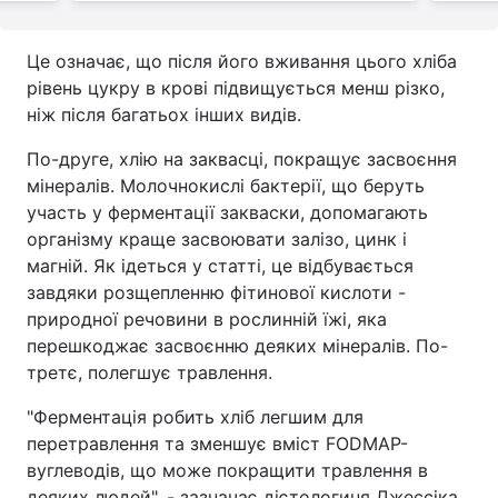
Це означає, що після його вживання цього хліба
рівень цукру в крові підвищується менш різко,
ніж після багатьох інших видів.
По-друге, хлію на заквасці, покращує засвоєння
мінералів. Молочнокислі бактерії, що беруть
участь у ферментації закваски, допомагають
організму краще засвоювати залізо, цинк і
магній. Як ідеться у статті, це відбувається
завдяки розщепленню фітинової кислоти -
природної речовини в рослинній їжі, яка
перешкоджає засвоєнню деяких мінералів. По-
третє, полегшує травлення.
"Ферментація робить хліб легшим для
перетравлення та зменшує вміст FODMAP-
вуглеводів, що може покращити травлення в
деяких людей", - зазначає дієтологиня Джессіка